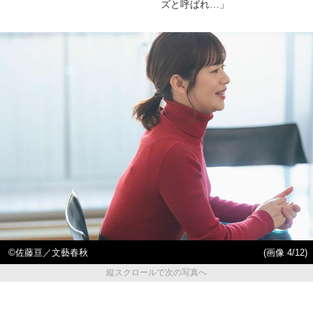
ズと呼ばれ…」
©佐藤亘／文藝春秋
(画像 4/12)
縦スクロールで次の写真へ