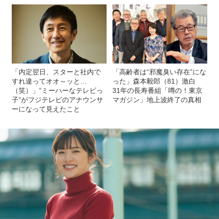
「内定翌日、スターと社内で
「高齢者は“邪魔臭い存在”にな
すれ違ってオオ～ッと…
った」森本毅郎（81）激白
（笑）」“ミーハーなテレビっ
31年の長寿番組「噂の！東京
子”がフジテレビのアナウンサ
マガジン」地上波終了の真相
ーになって見えたこと