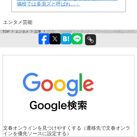
備校では多浪ズと呼ばれ…」
エンタメ
芸能
TOP
エンタメ
記事
[写真]「“6浪経験”とかポジティブワードじゃ全然ないので」
文春オンラインを見つけやすくする
（遷移先で文春オンラ
インを優先ソースに設定する）