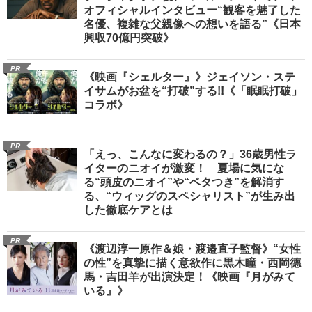
オフィシャルインタビュー“観客を魅了した
名優、複雑な父親像への想いを語る”《日本
興収70億円突破》
PR
《映画『シェルター』》ジェイソン・ステ
イサムがお盆を“打破”する!!《「眠眠打破」
コラボ》
PR
「えっ、こんなに変わるの？」36歳男性ラ
イターのニオイが激変！ 夏場に気にな
る“頭皮のニオイ”や“ベタつき”を解消す
る、“ウィッグのスペシャリスト”が生み出
した徹底ケアとは
PR
《渡辺淳一原作＆娘・渡邉直子監督》“女性
の性”を真摯に描く意欲作に黒木瞳・西岡德
馬・吉田羊が出演決定！《映画『月がみて
いる』》