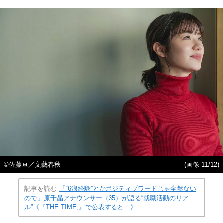
©佐藤亘／文藝春秋
(画像 11/12)
記事を読む
「“6浪経験”とかポジティブワードじゃ全然ない
ので」原千晶アナウンサー（35）が語る“就職活動のリア
ル”《『THE TIME,』で公表すると…》