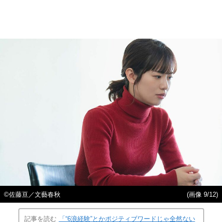
©佐藤亘／文藝春秋
(画像 9/12)
記事を読む
「“6浪経験”とかポジティブワードじゃ全然ない