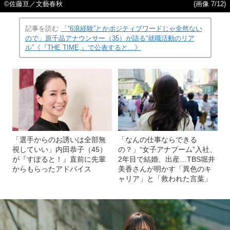
©佐藤亘／文藝春秋
(画像 7/12)
記事を読む
「“6浪経験”とかポジティブワードじゃ全然ない
ので」原千晶アナウンサー（35）が語る“就職活動のリア
ル”《『THE TIME,』で公表すると…》
「選手からのお誘いは全部無
「なんの仕事ならできる
視していい」内田恭子（45）
の？」“女子アナブーム”入社、
が『すぽると！』直前に先輩
2年目で結婚、出産…TBS堀井
からもらったアドバイス
美香さんが明かす「異色のキ
ャリア」と「救われた言葉」