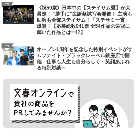
PR
《祝59歳》日本中の【ステイサム愛】が大
暴走！ “勝手に”生誕祭試写会開催！ 主演も
助演も全部ステイサム！「ステサミー賞」
爆誕！【応募総数941票 全54作品の栄冠に
輝いた作品とはー!?】
PR
オープン1周年を記念した特別イベントがサ
ムソナイト・ブラックレーベル銀座店で開
催 仕事も人生も自分らしく～笑顔あふれ
る特別対談～