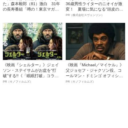
た」森本毅郎（81）激白 31年
36歳男性ライターのニオイが激
の長寿番組「噂の！東京マガジ
変！ 夏場に気になる“頭皮のニ
ン」地上波終了の真相
オイ”や“ベタつき”を解消す
PR（株式会社スヴェンソン）
る、“ウィッグのスペシャリス
ト”が生み出した徹底ケアとは
《映画『シェルター』》ジェイ
《映画『Michael／マイケル』》
ソン・ステイサムがお盆を“打
父ジョセフ・ジャクソン役、コ
破”する!!《「眠眠打破」コラ
ールマン・ドミンゴ オフィシャ
ボ》
ルインタビュー“観客を魅了した
PR（キノフィルムズ）
PR（キノフィルムズ）
名優、複雑な父親像への想いを
語る”《日本興収70億円突破》