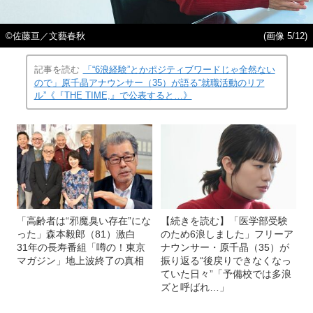
©佐藤亘／文藝春秋
(画像 5/12)
記事を読む
「“6浪経験”とかポジティブワードじゃ全然ない
ので」原千晶アナウンサー（35）が語る“就職活動のリア
ル”《『THE TIME,』で公表すると…》
「高齢者は“邪魔臭い存在”にな
【続きを読む】「医学部受験
った」森本毅郎（81）激白
のため6浪しました」フリーア
31年の長寿番組「噂の！東京
ナウンサー・原千晶（35）が
マガジン」地上波終了の真相
振り返る“後戻りできなくなっ
ていた日々”「予備校では多浪
ズと呼ばれ…」