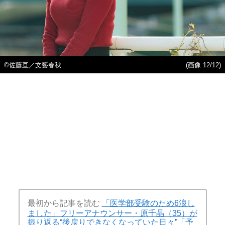
©佐藤亘／文藝春秋
(画像 12/12)
最初から記事を読む
「医学部受験のため6浪し
ました」フリーアナウンサー・原千晶（35）が
振り返る“後戻りできなくなっていた日々”「予