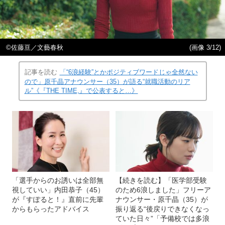
©佐藤亘／文藝春秋
(画像 3/12)
記事を読む
「“6浪経験”とかポジティブワードじゃ全然ない
ので」原千晶アナウンサー（35）が語る“就職活動のリア
ル”《『THE TIME,』で公表すると…》
「選手からのお誘いは全部無
【続きを読む】「医学部受験
視していい」内田恭子（45）
のため6浪しました」フリーア
が『すぽると！』直前に先輩
ナウンサー・原千晶（35）が
からもらったアドバイス
振り返る“後戻りできなくなっ
ていた日々”「予備校では多浪