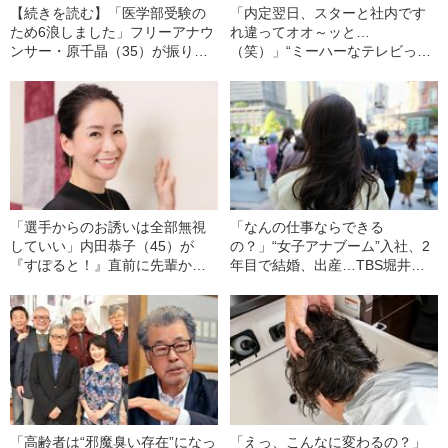
【続きを読む】「医学部受験の
「内定翌日、スターと社内です
ため6浪しました」フリーアナウ
れ違ってオオ～ッと…
ンサー・原千晶（35）が振り返
（笑）」“ミーハーなテレビっ
る“後戻りできなくなっていた
子”がフジテレビのアナウンサー
日々”「予備校では多浪ズと呼ば
になって見えたこと
れ…」
「選手からのお誘いは全部無視
「なんの仕事ならできる
していい」内田恭子（45）が
の？」“女子アナブーム”入社、2
『すぽると！』直前に先輩から
年目で結婚、出産…TBS堀井美
もらったアドバイス
香さんが明かす「異色のキャリ
ア」と「救われた言葉」
「高齢者は“邪魔臭い存在”になっ
「えっ、こんなに変わるの？」