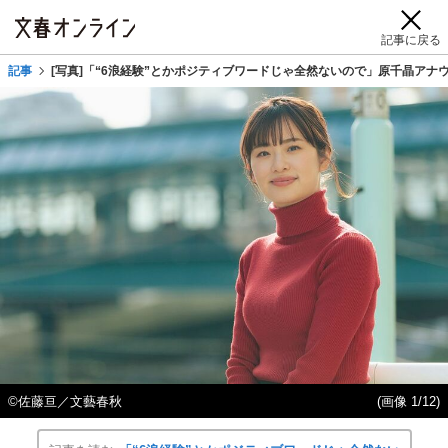
記事に戻る
記事
[写真]「“6浪経験”とかポジティブワードじゃ全然ないので」原千晶アナウン
©佐藤亘／文藝春秋
(画像 1/12)