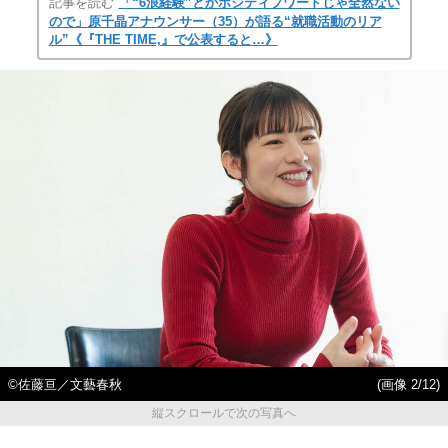
記事を読む
「“6浪経験”とかポジティブワードじゃ全然ない
ので」原千晶アナウンサー（35）が語る“就職活動のリア
ル”《『THE TIME,』で公表すると…》
©佐藤亘／文藝春秋
(画像 2/12)
縦スクロールで次の写真へ