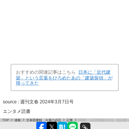
おすすめの関連記事はこちら
日本に「近代建
築」という言葉をひろめたあの「建築探偵」が
帰ってきた
source :
週刊文春 2024年3月7日号
エンタメ
読書
TOP
連載
文春図書館 今週の必読
記事
[写真]「人口570名のうち、生き