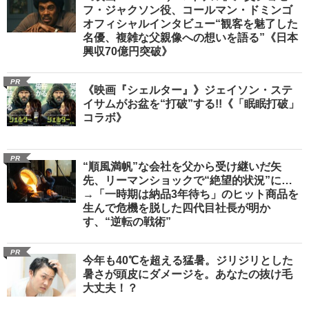
フ・ジャクソン役、コールマン・ドミンゴ
オフィシャルインタビュー“観客を魅了した
名優、複雑な父親像への想いを語る”《日本
興収70億円突破》
PR
《映画『シェルター』》ジェイソン・ステ
イサムがお盆を“打破”する!!《「眠眠打破」
コラボ》
PR
“順風満帆”な会社を父から受け継いだ矢
先、リーマンショックで“絶望的状況”に…
→「一時期は納品3年待ち」のヒット商品を
生んで危機を脱した四代目社長が明か
す、“逆転の戦術”
PR
今年も40℃を超える猛暑。ジリジリとした
暑さが頭皮にダメージを。あなたの抜け毛
大丈夫！？