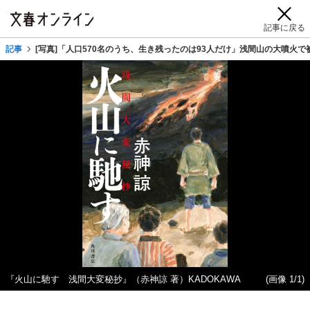
記事に戻る
記事
[写真]「人口570名のうち、生き残ったのは93人だけ」浅間山の大噴火で
『火山に馳す 浅間大変秘抄』（赤神諒 著）KADOKAWA
(画像 1/1)