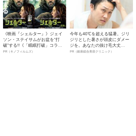
《映画『シェルター』》ジェイ
今年も40℃を超える猛暑。ジリ
ソン・ステイサムがお盆を“打
ジリとした暑さが頭皮にダメー
破”する!!《「眠眠打破」コラ
ジを。あなたの抜け毛大丈
ボ》
夫！？
PR（キノフィルムズ）
PR（銀座総合美容クリニック）