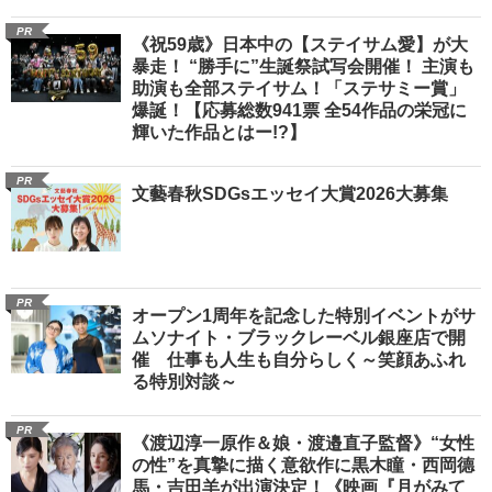
PR
《祝59歳》日本中の【ステイサム愛】が大
暴走！ “勝手に”生誕祭試写会開催！ 主演も
助演も全部ステイサム！「ステサミー賞」
爆誕！【応募総数941票 全54作品の栄冠に
輝いた作品とはー!?】
PR
文藝春秋SDGsエッセイ大賞2026大募集
PR
オープン1周年を記念した特別イベントがサ
ムソナイト・ブラックレーベル銀座店で開
催 仕事も人生も自分らしく～笑顔あふれ
る特別対談～
PR
《渡辺淳一原作＆娘・渡邉直子監督》“女性
の性”を真摯に描く意欲作に黒木瞳・西岡德
馬・吉田羊が出演決定！《映画『月がみて