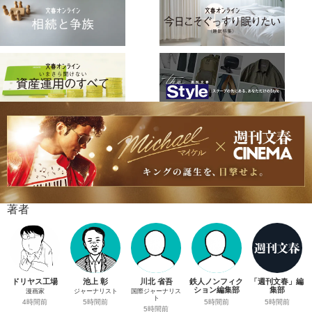
著者
ドリヤス工場
池上 彰
川北 省吾
鉄人ノンフィク
「週刊文春」編
ション編集部
集部
漫画家
ジャーナリスト
国際ジャーナリス
ト
5時間前
5時間前
4時間前
5時間前
5時間前