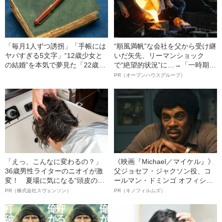
「毎月1人ずつ誘拐」「手帳には
“順風満帆”な会社を父から受け継
ヤバすぎる5文字」“12歳少女と
いだ矢先、リーマンショック
の結婚”を本気で夢見た「22歳男
で“絶望的状況”に…→「一時期は
の末路」（昭和21年の事件）
納品3年待ち」のヒット商品を生
PR（オープンハウスグループ）
んで危機を脱した四代目社長が
明かす、“逆転の戦術”
「えっ、こんなに変わるの？」
《映画『Michael／マイケル』》
36歳男性ライターのニオイが激
父ジョセフ・ジャクソン役、コ
変！ 夏場に気になる“頭皮のニ
ールマン・ドミンゴ オフィシャ
オイ”や“ベタつき”を解消す
ルインタビュー“観客を魅了した
PR（株式会社スヴェンソン）
PR（キノフィルムズ）
る、“ウィッグのスペシャリス
名優、複雑な父親像への想いを
ト”が生み出した徹底ケアとは
語る”《日本興収70億円突破》