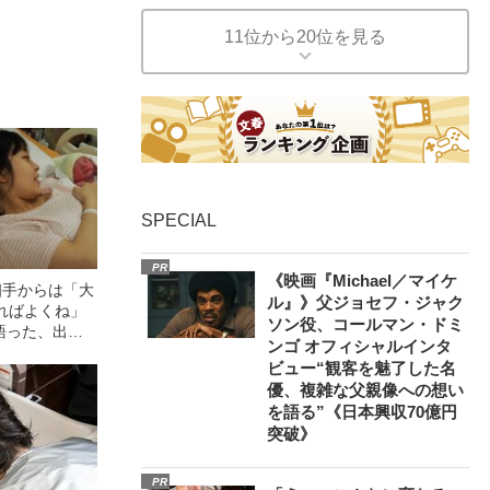
11位から20位を見る
SPECIAL
PR
《映画『Michael／マイケ
相手からは「大
ル』》父ジョセフ・ジャク
ればよくね」
ソン役、コールマン・ドミ
が語った、出産
ンゴ オフィシャルインタ
ビュー“観客を魅了した名
優、複雑な父親像への想い
を語る”《日本興収70億円
突破》
PR