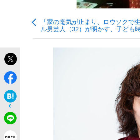
「家の電気が止まり、ロウソクで生
観る将棋、読む将棋
ル男芸人（32）が明かす、子ども
「敗因分析は一切聞かれなかった」侍ジャパン選
いまさら聞けない資産運用のすべて
0
「目標達成できなかったからと言って…」サッ