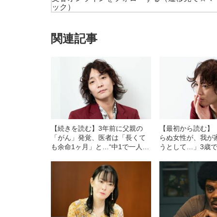
ック）
関連記事
【続きを読む】3年前に父親の
【最初から読む】
「がん」発覚、医者は「長くて
らぬ女性が、我が
も余命1ヶ月」と…“中1で一人暮
うとして…」3歳
らし”のギャル男芸人（32）が語
ギャル男芸人（32
った、“親父との別れ”
ら一人暮らし”に