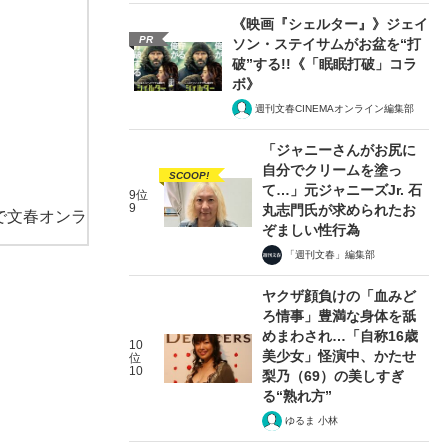
《映画『シェルター』》ジェイ
PR
ソン・ステイサムがお盆を“打
破”する!!《「眠眠打破」コラ
ボ》
週刊文春CINEMAオンライン編集部
「ジャニーさんがお尻に
自分でクリームを塗っ
SCOOP!
て…」元ジャニーズJr. 石
9位
9
丸志門氏が求められたお
で文春オンラ
ぞましい性行為
「週刊文春」編集部
ヤクザ顔負けの「血みど
ろ情事」豊満な身体を舐
めまわされ…「自称16歳
10
美少女」怪演中、かたせ
位
10
梨乃（69）の美しすぎ
る“熟れ方”
ゆるま 小林