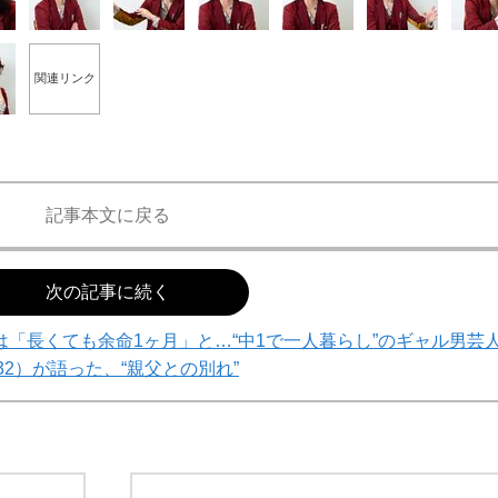
関連リンク
記事本文に戻る
次の記事に続く
「長くても余命1ヶ月」と…“中1で一人暮らし”のギャル男芸
32）が語った、“親父との別れ”