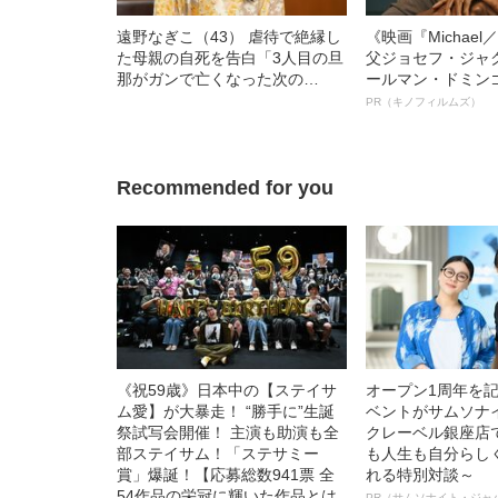
遠野なぎこ（43） 虐待で絶縁し
《映画『Michae
た母親の自死を告白「3人目の旦
父ジョセフ・ジャ
那がガンで亡くなった次の
ールマン・ドミン
日…」
ルインタビュー“
PR（キノフィルムズ）
名優、複雑な父親
語る”《日本興収7
Recommended for you
《祝59歳》日本中の【ステイサ
オープン1周年を
ム愛】が大暴走！ “勝手に”生誕
ベントがサムソナ
祭試写会開催！ 主演も助演も全
クレーベル銀座店
部ステイサム！「ステサミー
も人生も自分らし
賞」爆誕！【応募総数941票 全
れる特別対談～
54作品の栄冠に輝いた作品とは
PR（サムソナイト・ジャ