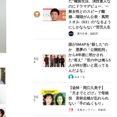
た”極貧生活、演技素人な
のにドラマデビュー、一
般女性とのスピード離
婚…咽頭がん公表・風間
トオル（63）の“なるよう
にしかならない”苦労人生
「週刊文春」編集部
2/35
誰がSMAPを“殺した”の
か 悪夢の「公開処刑」
から8年後に明かされ
4位
た“答え”「世の中は俺ら5
4
人が仲が悪いと思ってる
んだよな」
みきーる
【追悼・岡江久美子】
SCOOP!
「天までとどけ」で母娘
5位
役 若林志穂が忘れられ
5
ない「手のぬくもり」
「文春オンライン」特集班