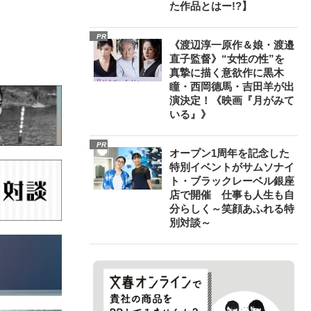
た作品とはー!?】
PR
《渡辺淳一原作＆娘・渡邉
直子監督》“女性の性”を
真摯に描く意欲作に黒木
瞳・西岡德馬・吉田羊が出
演決定！《映画『月がみて
いる』》
PR
オープン1周年を記念した
特別イベントがサムソナイ
ト・ブラックレーベル銀座
店で開催 仕事も人生も自
分らしく～笑顔あふれる特
別対談～