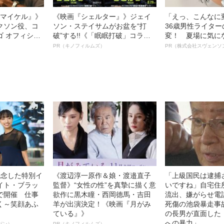
l／マイケル』》
《映画『シェルター』》ジェイ
「えっ、こんなに
クソン役、コ
ソン・ステイサムがお盆を“打
36歳男性ライタ
ゴ オフィシャ
破”する!!《「眠眠打破」コラ
変！ 夏場に気に
観客を魅了した
ボ》
オイ”や“ベタつき
PR（キノフィルムズ）
PR（株式会社スヴェンソ
像への想いを
る、“ウィッグの
0億円突破》
ト”が生み出した
記念した特別イ
《渡辺淳一原作＆娘・渡邉直子
「上級国民は逮捕
イト・ブラッ
監督》“女性の性”を真摯に描く意
いですね」自宅住
で開催 仕事
欲作に黒木瞳・西岡德馬・吉田
流出、嫌がらせ電
く～笑顔あふ
羊が出演決定！《映画『月がみ
死傷の池袋暴走事
ている』》
の長男が直面した
への暴力」
パン）
PR（キノフィルムズ）