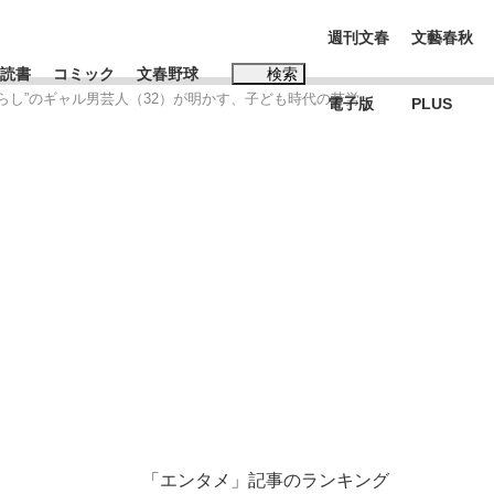
週刊文春
文藝春秋
読書
コミック
文春野球
検索
らし”のギャル男芸人（32）が明かす、子ども時代の苦労
電子版
PLUS
インタビュー
読書
#松田聖子
BC日本代表“敗戦”の真実 選手が明かす...
、私のいま
「エンタメ」記事のランキング