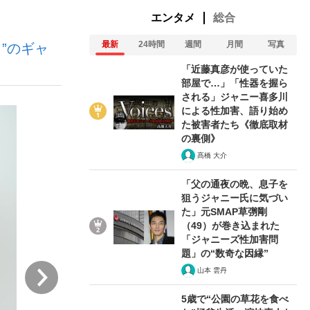
エンタメ
総合
最新
24時間
週間
月間
写真
”のギャ
「近藤真彦が使っていた
部屋で…」「性器を握ら
される」ジャニー喜多川
による性加害、語り始め
が悲しい」『北の国から』倉本聰氏（91...
を、目撃せよ。
た被害者たち《徹底取材
の裏側》
髙橋 大介
「父の通夜の晩、息子を
狙うジャニー氏に気づい
た」元SMAP草彅剛
（49）が巻き込まれた
「ジャニーズ性加害問
題」の“数奇な因縁”
次
山本 雲丹
5歳で“公園の草花を食べ