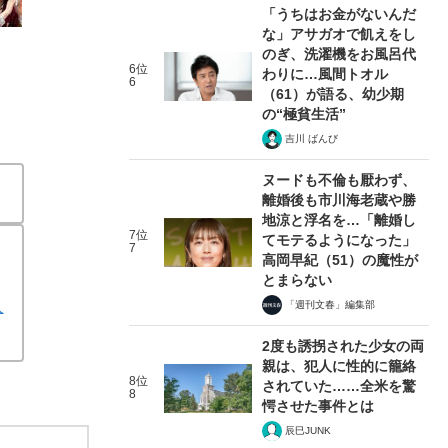
「うちはお金がないんだ
な」アサガオで飢えをし
のぎ、洗濯機をお風呂代
6位
わりに…風間トオル
6
（61）が語る、幼少期
の“極貧生活”
吉川 ばんび
ヌードも不倫も厭わず、
離婚後も市川海老蔵や勝
地涼と浮名を…「離婚し
7位
てモテるようになった」
7
高岡早紀（51）の魔性が
とまらない
人
「週刊文春」編集部
2度も誘拐された少女の両
親は、犯人に性的に籠絡
8位
されていた……全米を驚
8
愕させた事件とは
辰巳JUNK