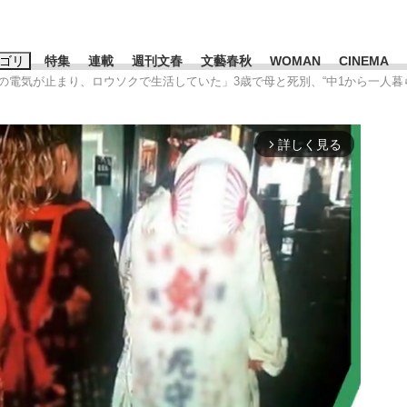
ゴリ
特集
連載
週刊文春
文藝春秋
WOMAN
CINEMA
家の電気が止まり、ロウソクで生活していた」3歳で母と死別、“中1から一人暮
キーワード入力
ス
エンタメ
ライフ
ビジネス
詳しく見る
arrow_forward_ios
ーワードタグ一覧
山凌輝
#高市早苗
#後藤真希
#森岡毅
#城彰二
#内田有紀
#亀和田武
て明かした日本代表監督に...
「最悪の空気のまま解散」W
私のあのとき