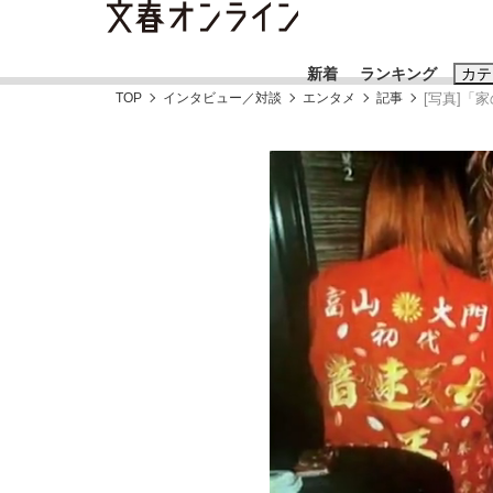
新着
ランキング
カテ
TOP
インタビュー／対談
エンタメ
記事
[写真]「
スクープ
ニュー
おすすめのキ
#藤田晋
#三
#玉木雄一郎
「90%は失敗する。でも…」本田圭佑が初め
終戦から81年