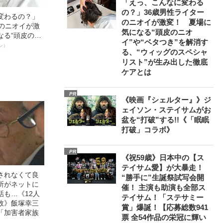
「えっ、こんなに変わる
の？」36歳男性ライター
変わるの？」
のニオイが激変！ 夏場に
ーのニオイが激
気になる“頭皮のニオ
なる“頭皮のニ
イ”や“ベタつき”を解消す
”を解消す
ン）
る、“ウィッグのスペシャ
スペシャリス
リスト”が生み出した徹底
徹底ケアとは
ケアとは
PR
《映画『シェルター』》ジ
ェイソン・ステイサムがお
盆を“打破”する!!《「眠眠
打破」コラボ》
PR
《祝59歳》日本中の【ス
テイサム愛】が大暴走！
されなくて良
“勝手に”生誕祭試写会開
所がネットに
催！ 主演も助演も全部ス
話も…《12人
テイサム！「ステサミー
故》飯塚幸三
賞」爆誕！【応募総数941
「加害者家族
票 全54作品の栄冠に輝い