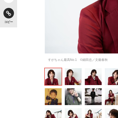
コピー
すがちゃん最高No.1 ©細田忠／文藝春秋