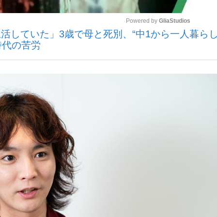
Powered by 
GliaStudios
活していた」3歳で母と死別、“中1から一人暮らし
時代の苦労
Mute
手が証言した“NPB聞...
「クマが悪者扱いされているの
キングの誕生
もっと見る
カー日本代表・森保一監督...