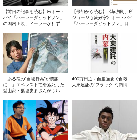
【前回の記事を読む】米オート
【最初から読む】《草彅剛、所
バイ「ハーレーダビッドソン」
ジョージも愛好家》オートバイ
の国内正規ディーラーがわずか1
「ハーレーダビッドソン」日本
年のうちに1割閉業していた
法人と正規ディーラーが販売ノ
「HDJの“暴走”に苦しんでいま
ルマ巡り‟深刻なトラブル”「前年
す…」
比120％達成のため、‟禁じ手”を
使う店も…」
「ある種の“自殺行為”が美談
400万円近く自腹強要で自殺……
に…」エベレストで滑落死した
大東建託の“ブラック”な内情
登山家・栗城史多さんがつい
た“悪意のないウソ”の正体