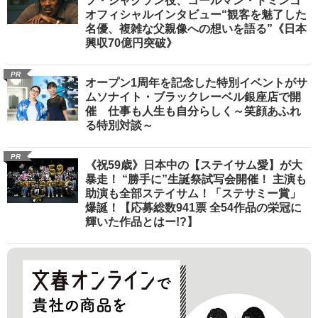
フ・ジャクソン役、コールマン・ドミンゴ
オフィシャルインタビュー“観客を魅了した
名優、複雑な父親像への想いを語る”《日本
興収70億円突破》
PR
オープン1周年を記念した特別イベントがサ
ムソナイト・ブラックレーベル銀座店で開
催 仕事も人生も自分らしく～笑顔あふれ
る特別対談～
PR
《祝59歳》日本中の【ステイサム愛】が大
暴走！ “勝手に”生誕祭試写会開催！ 主演も
助演も全部ステイサム！「ステサミー賞」
爆誕！【応募総数941票 全54作品の栄冠に
輝いた作品とはー!?】