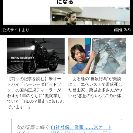
公式サイトより
(画像 3/3)
【前回の記事を読む】米オー
「ある種の“自殺行為”が美談
トバイ「ハーレーダビッドソ
に…」エベレストで滑落死し
ン」の国内正規ディーラーが
た登山家・栗城史多さんがつ
わずか1年のうちに1割閉業し
いた“悪意のないウソ”の正体
ていた「HDJの“暴走”に苦しん
でいます…」
次の記事に続く
自社登録、業販……米オート