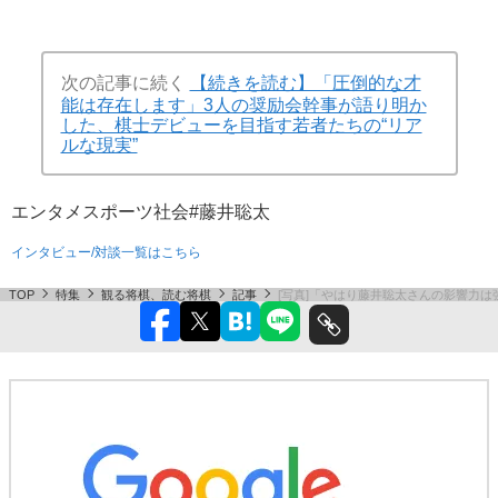
次の記事に続く
【続きを読む】「圧倒的な才
能は存在します」3人の奨励会幹事が語り明か
した、棋士デビューを目指す若者たちの“リア
ルな現実”
エンタメ
スポーツ
社会
#藤井聡太
インタビュー/対談一覧はこちら
TOP
特集
観る将棋、読む将棋
記事
[写真]「やはり藤井聡太さんの影響力は