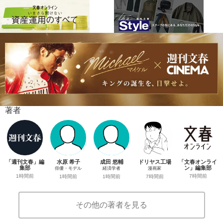
著者
「週刊文春」編
水原 希子
成田 悠輔
ドリヤス工場
「文春オンライ
集部
ン」編集部
俳優・モデル
経済学者
漫画家
1時間前
7時間前
1時間前
1時間前
7時間前
その他の著者を見る