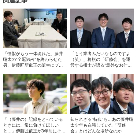
関連記事
「怪獣がもう一体現れた」藤井
「もう業者みたいなものですよ
聡太の“全冠独占”を終わらせた
（笑）」将棋の「研修会」を運
男、伊藤匠新叡王の誕生にプロ
営する棋士が語る“意外なお仕
棋士が思うこと
事”とは
「（藤井の）記録をとっている
知られざる“特典”も…あの藤井聡
ときには、常に負けてほしい
太少年も在籍していた「研修
と…」伊藤匠叡王が3年前にそう
会」とはどんな場所なのか
語っていた理由