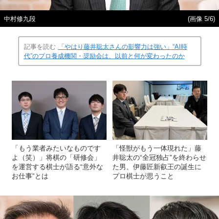
中村修九段
(画像 5/6)
記事を読む
「やはり藤井聡太さんの影響力は強い」“AI時
代”のプロ養成機関・奨励会は、以前と何が変わったのか
「もう業者みたいなものです
「怪獣がもう一体現れた」藤
よ（笑）」将棋の「研修会」
井聡太の“全冠独占”を終わらせ
を運営する棋士が語る“意外な
た男、伊藤匠新叡王の誕生に
お仕事”とは
プロ棋士が思うこと