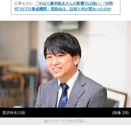
記事を読む
「やはり藤井聡太さんの影響力は強い」“AI時
代”のプロ養成機関・奨励会は、以前と何が変わったのか
黒沢怜生六段
(画像 2/6)
縦スクロールで次の写真へ