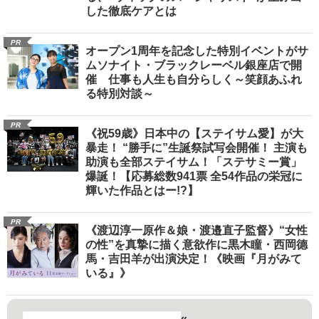
した徹底ケアとは
PR
オープン1周年を記念した特別イベントがサ
ムソナイト・ブラックレーベル銀座店で開
催 仕事も人生も自分らしく～笑顔あふれ
る特別対談～
PR
《祝59歳》日本中の【ステイサム愛】が大
暴走！ “勝手に”生誕祭試写会開催！ 主演も
助演も全部ステイサム！「ステサミー賞」
爆誕！【応募総数941票 全54作品の栄冠に
輝いた作品とはー!?】
PR
《渡辺淳一原作＆娘・渡邉直子監督》“女性
の性”を真摯に描く意欲作に黒木瞳・西岡德
馬・吉田羊が出演決定！《映画『月がみて
いる』》