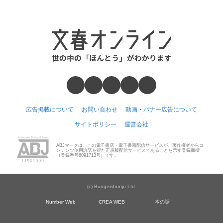
広告掲載について
お問い合わせ
動画・バナー広告について
サイトポリシー
運営会社
ABJマークは、この電子書店・電子書籍配信サービスが、著作権者からコ
ンテンツ使用許諾を得た正規版配信サービスであることを示す登録商標
（登録番号6091713号）です。
(c) Bungeishunju Ltd.
Number Web
CREA WEB
本の話