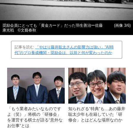
奨励会員にとっても「黄金カード」だった羽生善治ー佐藤
(画像 3/6)
康光戦 ©︎文藝春秋
記事を読む
「やはり藤井聡太さんの影響力は強い」“AI時
代”のプロ養成機関・奨励会は、以前と何が変わったのか
「もう業者みたいなものです
知られざる“特典”も…あの藤井
よ（笑）」将棋の「研修会」
聡太少年も在籍していた「研
を運営する棋士が語る“意外な
修会」とはどんな場所なのか
お仕事”とは