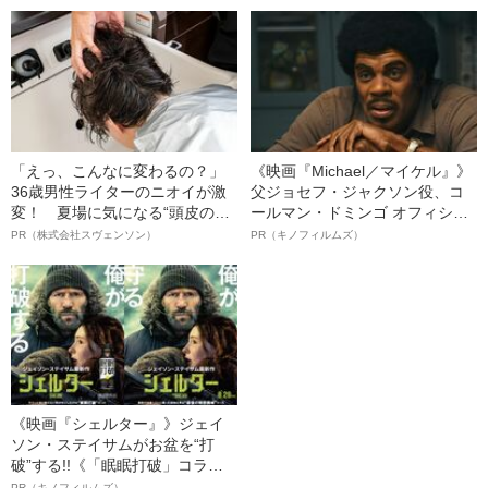
「えっ、こんなに変わるの？」
《映画『Michael／マイケル』》
36歳男性ライターのニオイが激
父ジョセフ・ジャクソン役、コ
変！ 夏場に気になる“頭皮のニ
ールマン・ドミンゴ オフィシャ
オイ”や“ベタつき”を解消す
ルインタビュー“観客を魅了した
PR（株式会社スヴェンソン）
PR（キノフィルムズ）
る、“ウィッグのスペシャリス
名優、複雑な父親像への想いを
ト”が生み出した徹底ケアとは
語る”《日本興収70億円突破》
《映画『シェルター』》ジェイ
ソン・ステイサムがお盆を“打
破”する!!《「眠眠打破」コラ
ボ》
PR（キノフィルムズ）