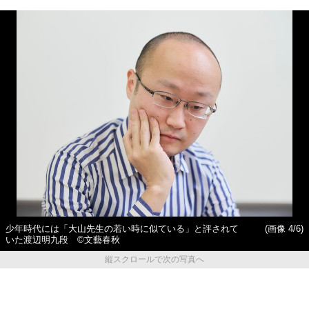
少年時代には「大山先生の若い時に似ている」と評されて
(画像 4/6)
いた渡辺明九段 ©︎文藝春秋
縦スクロールで次の写真へ