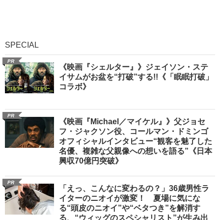
SPECIAL
PR
《映画『シェルター』》ジェイソン・ステ
イサムがお盆を“打破”する!!《「眠眠打破」
コラボ》
PR
《映画『Michael／マイケル』》父ジョセ
フ・ジャクソン役、コールマン・ドミンゴ
オフィシャルインタビュー“観客を魅了した
名優、複雑な父親像への想いを語る”《日本
興収70億円突破》
PR
「えっ、こんなに変わるの？」36歳男性ラ
イターのニオイが激変！ 夏場に気にな
る“頭皮のニオイ”や“ベタつき”を解消す
る、“ウィッグのスペシャリスト”が生み出