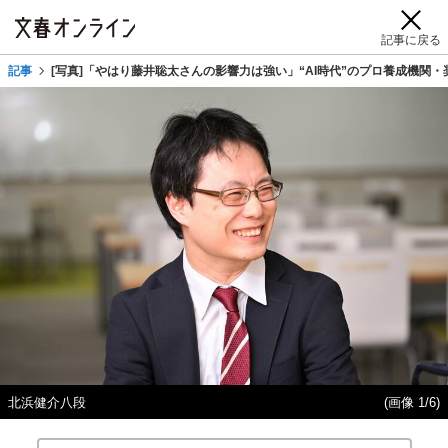
記事に戻る
記事
[写真]「やはり藤井聡太さんの影響力は強い」“AI時代”のプロ養成機関
北浜健介八段
(画像 1/6)