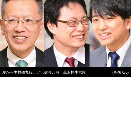
左から中村修九段、北浜健介八段、黒沢怜生六段
(画像 6/6)