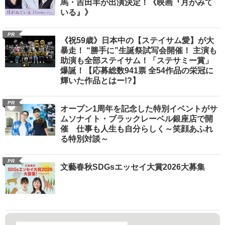
馬・吉田羊が出演決定！《映画『月がみて
いる』》
PR
《祝59歳》日本中の【ステイサム愛】が大
暴走！ “勝手に”生誕祭試写会開催！ 主演も
助演も全部ステイサム！「ステサミー賞」
爆誕！【応募総数941票 全54作品の栄冠に
輝いた作品とはー!?】
PR
オープン1周年を記念した特別イベントがサ
ムソナイト・ブラックレーベル銀座店で開
催 仕事も人生も自分らしく～笑顔あふれ
る特別対談～
PR
文藝春秋SDGsエッセイ大賞2026大募集