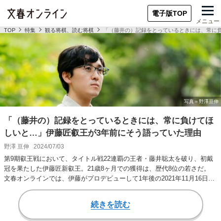
電子版TOP
メニュー
TOP
特集
観る将棋、読む将棋
「（藤井の）記録をとっているときには、常に
「（藤井の）記録をとっているときには、常に負けてほ
しいと…」伊藤匠叡王が3年前にそう語っていた理由
野澤 亘伸
2024/07/03
第9期叡王戦において、タイトル戦22連覇の王者・藤井聡太を破り、初戴
冠を果たした伊藤匠新叡王。21歳8ヶ月での獲得は、歴代8位の若さだ。
文春オンラインでは、伊藤がプロデビューして1年後の2021年11月16日に
「…
続きを読む