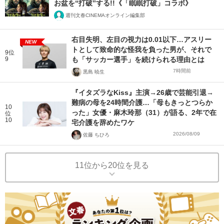
お盆を“打破”する!!《「眠眠打破」コラボ》
週刊文春CINEMAオンライン編集部
右目失明、左目の視力は0.01以下…アスリー
NEW
トとして致命的な怪我を負った男が、それで
9位
9
も「サッカー選手」を続けられる理由とは
7時間前
黒島 暁生
『イタズラなKiss』主演→26歳で芸能引退→
難病の母を24時間介護…「母もきっとつらか
10
った」女優・麻木玲那（31）が語る、2年で在
位
10
宅介護を辞めたワケ
2026/08/09
佐藤 ちひろ
11位から20位を見る