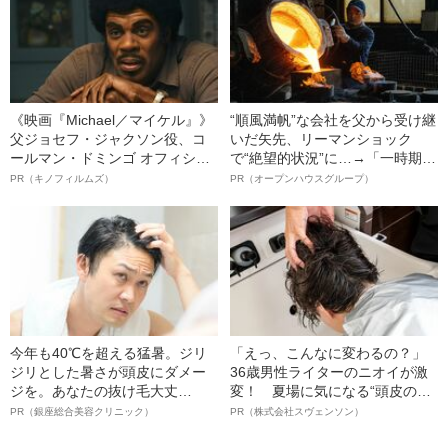
《映画『Michael／マイケル』》
“順風満帆”な会社を父から受け継
父ジョセフ・ジャクソン役、コ
いだ矢先、リーマンショック
ールマン・ドミンゴ オフィシャ
で“絶望的状況”に…→「一時期は
ルインタビュー“観客を魅了した
納品3年待ち」のヒット商品を生
PR（キノフィルムズ）
PR（オープンハウスグループ）
名優、複雑な父親像への想いを
んで危機を脱した四代目社長が
語る”《日本興収70億円突破》
明かす、“逆転の戦術”
今年も40℃を超える猛暑。ジリ
「えっ、こんなに変わるの？」
ジリとした暑さが頭皮にダメー
36歳男性ライターのニオイが激
ジを。あなたの抜け毛大丈
変！ 夏場に気になる“頭皮のニ
夫！？
オイ”や“ベタつき”を解消す
PR（銀座総合美容クリニック）
PR（株式会社スヴェンソン）
る、“ウィッグのスペシャリス