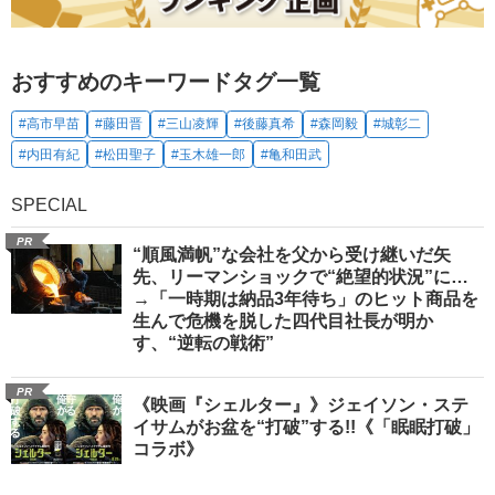
おすすめのキーワードタグ一覧
#高市早苗
#藤田晋
#三山凌輝
#後藤真希
#森岡毅
#城彰二
#内田有紀
#松田聖子
#玉木雄一郎
#亀和田武
SPECIAL
PR
“順風満帆”な会社を父から受け継いだ矢
先、リーマンショックで“絶望的状況”に…
→「一時期は納品3年待ち」のヒット商品を
生んで危機を脱した四代目社長が明か
す、“逆転の戦術”
PR
《映画『シェルター』》ジェイソン・ステ
イサムがお盆を“打破”する!!《「眠眠打破」
コラボ》