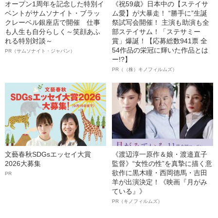
オープン1周年を記念した特別イ
《祝59歳》日本中の【ステイサ
ベントがサムソナイト・ブラッ
ム愛】が大暴走！ “勝手に”生誕
クレーベル銀座店で開催 仕事
祭試写会開催！ 主演も助演も全
も人生も自分らしく～笑顔あふ
部ステイサム！「ステサミー
れる特別対談～
賞」爆誕！【応募総数941票 全
54作品の栄冠に輝いた作品とは
PR（サムソナイト・ジャパン）
ー!?】
PR（（株）キノフィルムズ）
文藝春秋SDGsエッセイ大賞
《渡辺淳一原作＆娘・渡邉直子
2026大募集
監督》“女性の性”を真摯に描く意
欲作に黒木瞳・西岡德馬・吉田
PR
羊が出演決定！《映画『月がみ
ている』》
PR（キノフィルムズ）