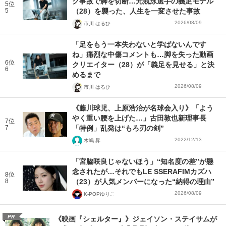
ク事故で脚を切断…元競泳選手の義足モデル
5位
5
（28）を襲った、人生を一変させた事故
2026/08/09
市川 はるひ
「足をもう一本失わないと学ばないんです
ね」痛烈な中傷コメントも…脚を失った動画
6位
クリエイター（28）が「義足を見せる」と決
6
めるまで
2026/08/09
市川 はるひ
《藤川球児、上原浩治が名球会入り》「よう
やく重い腰を上げた…」古田敦也新理事長
7位
7
「特例」乱発は“もろ刃の剣”
2022/12/13
木嶋 昇
「宮脇咲良じゃないほう」“知名度の差”が懸
念されたが…それでもLE SSERAFIMカズハ
8位
8
（23）が人気メンバーになった“納得の理由”
2026/08/09
K-POPゆりこ
PR
《映画『シェルター』》ジェイソン・ステイサムが