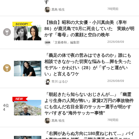
す
7時間前
黒島 暁生
【独自】昭和の大女優・小川真由美（享年
SCOOP!
86）が鹿児島で3月に死去していた 実娘が明
かす「毒母」の素顔と空白の晩年
2026/08/09
「文藝春秋」編集部
「義足の体で夜の営みはできるのか」誰にも
相談できなかった切実な悩みも…脚を失った
モデル・かわけい（28）が「ずっと運がい
い」と言えるワケ
2026/08/09
市川 はるひ
「朝起きたら知らないおじさんが…」「幽霊
NEW
より生身の人間が怖い」家賃2万円の事故物件
4位
にも住んだ右目全盲のサッカー選手が明かす
4
ヤバすぎる“海外サッカー事情”
7時間前
黒島 暁生
「右脚があらぬ方向に180度ねじれて…」バイ