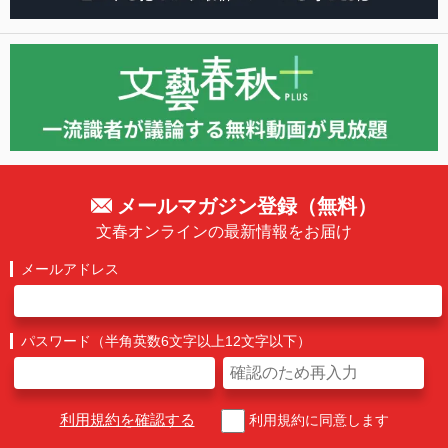
メールマガジン登録（無料）
文春オンラインの最新情報をお届け
メールアドレス
パスワード（半角英数6文字以上12文字以下）
利用規約を確認する
利用規約に同意します