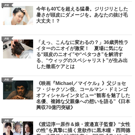
PR
今年も40℃を超える猛暑。ジリジリとした
暑さが頭皮にダメージを。あなたの抜け毛
大丈夫！？
PR
「えっ、こんなに変わるの？」36歳男性ラ
イターのニオイが激変！ 夏場に気にな
る“頭皮のニオイ”や“ベタつき”を解消す
る、“ウィッグのスペシャリスト”が生み出
した徹底ケアとは
PR
《映画『Michael／マイケル』》父ジョセ
フ・ジャクソン役、コールマン・ドミンゴ
オフィシャルインタビュー“観客を魅了した
名優、複雑な父親像への想いを語る”《日本
興収70億円突破》
PR
《渡辺淳一原作＆娘・渡邉直子監督》“女性
の性”を真摯に描く意欲作に黒木瞳・西岡德