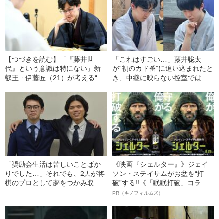
【つづきを読む】「『藤井世
「これはすごい…」藤井聡太
代』という意識は特にない」新
が“初のカド番”に追い込まれたと
叡王・伊藤匠（21）が考える“ラ
き、中継に映らない控室では何
イバルの存在”とは
が起きていたのか
「奨励会生活は苦しいことばか
《映画『シェルター』》ジェイ
りでした…」それでも、2人が将
ソン・ステイサムがお盆を“打
棋のプロとして夢をつかみ取っ
破”する!!《「眠眠打破」コラ
た理由とは
ボ》
PR（キノフィルムズ）