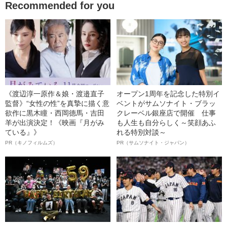
Recommended for you
《渡辺淳一原作＆娘・渡邉直子
オープン1周年を記念した特別イ
監督》“女性の性”を真摯に描く意
ベントがサムソナイト・ブラッ
欲作に黒木瞳・西岡德馬・吉田
クレーベル銀座店で開催 仕事
羊が出演決定！《映画『月がみ
も人生も自分らしく～笑顔あふ
ている』》
れる特別対談～
PR（キノフィルムズ）
PR（サムソナイト・ジャパン）