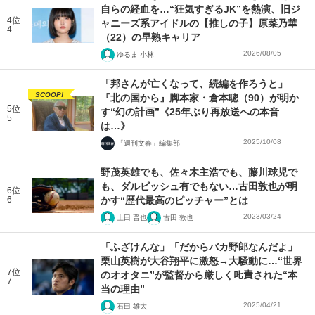
自らの経血を…“狂気すぎるJK”を熱演、旧ジ
4位
ャニーズ系アイドルの【推しの子】原菜乃華
4
（22）の早熟キャリア
2026/08/05
ゆるま 小林
「邦さんが亡くなって、続編を作ろうと」
SCOOP!
『北の国から』脚本家・倉本聰（90）が明か
5位
す“幻の計画”《25年ぶり再放送への本音
5
は…》
2025/10/08
「週刊文春」編集部
野茂英雄でも、佐々木主浩でも、藤川球児で
も、ダルビッシュ有でもない…古田敦也が明
6位
6
かす“歴代最高のピッチャー”とは
2023/03/24
上田 晋也
古田 敦也
「ふざけんな」「だからバカ野郎なんだよ」
栗山英樹が大谷翔平に激怒→大騒動に…“世界
7位
のオオタニ”が監督から厳しく𠮟責された“本
7
当の理由”
2025/04/21
石田 雄太