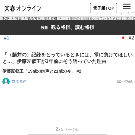
電子版TOP
メニュー
TOP
特集
観る将棋、読む将棋
「（藤井の）記録をとっているときには、常に
観る将棋、読む将棋
特集
#1
#2
「（藤井の）記録をとっているときには、常に負けてほしい
と…」伊藤匠叡王が3年前にそう語っていた理由
伊藤匠叡王「19歳の肉声と21歳の今」 #2
野澤 亘伸
2024/07/03
2
/5
ページ目