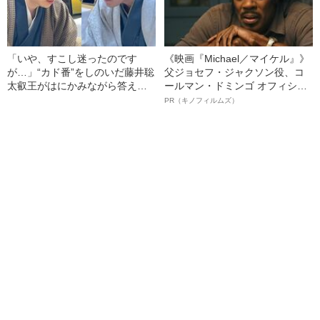
「いや、すこし迷ったのです
《映画『Michael／マイケル』》
が…」“カド番”をしのいだ藤井聡
父ジョセフ・ジャクソン役、コ
太叡王がはにかみながら答えた
ールマン・ドミンゴ オフィシャ
こと
ルインタビュー“観客を魅了した
PR（キノフィルムズ）
名優、複雑な父親像への想いを
語る”《日本興収70億円突破》