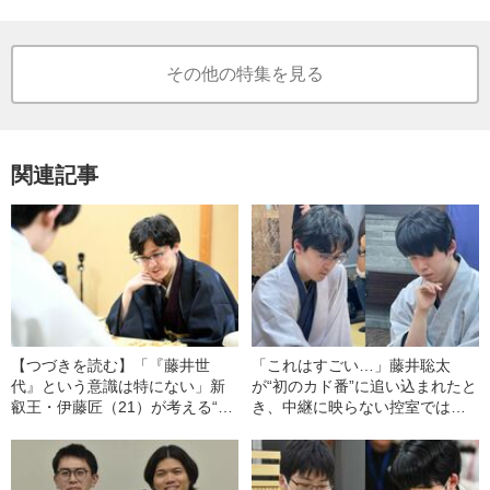
その他の特集を見る
関連記事
【つづきを読む】「『藤井世
「これはすごい…」藤井聡太
代』という意識は特にない」新
が“初のカド番”に追い込まれたと
叡王・伊藤匠（21）が考える“ラ
き、中継に映らない控室では何
イバルの存在”とは
が起きていたのか