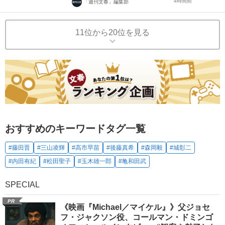
4時間前
「週刊文春」編集部
11位から20位を見る
おすすめのキーワードタグ一覧
#藤田晋
#三山凌輝
#高市早苗
#後藤真希
#森岡毅
#城彰二
#内田有紀
#松田聖子
#玉木雄一郎
#亀和田武
SPECIAL
PR
《映画『Michael／マイケル』》父ジョセ
フ・ジャクソン役、コールマン・ドミンゴ