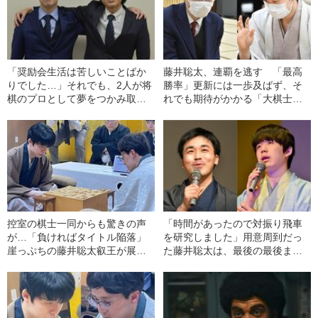
「奨励会生活は苦しいことばか
藤井聡太、連覇を逃す 「最高
りでした…」それでも、2人が将
勝率」更新には一歩及ばず、そ
棋のプロとして夢をつかみ取っ
れでも期待がかかる「大棋士の
た理由とは
記録」とは
控室の棋士一同からも驚きの声
「時間があったので対振り飛車
が…「負ければタイトル陥落」
を研究しました」用意周到だっ
崖っぷちの藤井聡太叡王が展開
た藤井聡太は、最後の最後まで
した“異次元”な将棋
厳しい表情を崩さなかった