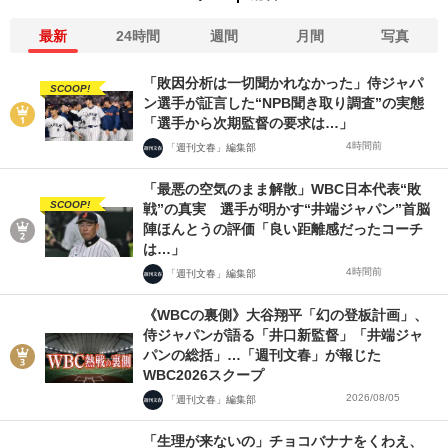
最新
24時間
週間
月間
写真
「敗因分析は一切聞かれなかった」侍ジャパ
SCOOP!
ン選手が証言した“NPB聞き取り調査”の実態
「選手から次期監督の要求は…」
4時間前
「週刊文春」編集部
「最悪の空気のまま解散」WBC日本代表“敗
SCOOP!
戦”の真実 選手が明かす“井端ジャパン”首脳
陣ほんとうの評価「良い距離感だったコーチ
は…」
4時間前
「週刊文春」編集部
《WBCの裏側》大谷翔平「幻の登板計画」、
侍ジャパンが語る「井口新監督」「井端ジャ
パンの総括」…「週刊文春」が報じた
WBC2026スクープ
2026/08/05
「週刊文春」編集部
「生理が来ないの」チョコバナナをくわえ、