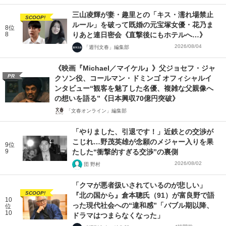
三山凌輝が妻・趣里との「キス・濡れ場禁止
SCOOP!
ルール」を破って既婚の元宝塚女優・花乃ま
8位
8
りあと連日密会《直撃後にもホテルへ…》
2026/08/04
「週刊文春」編集部
《映画『Michael／マイケル』》父ジョセフ・ジャ
PR
クソン役、コールマン・ドミンゴ オフィシャルイ
ンタビュー“観客を魅了した名優、複雑な父親像へ
の想いを語る”《日本興収70億円突破》
「文春オンライン」編集部
「やりました、引退です！」近鉄との交渉が
こじれ…野茂英雄が念願のメジャー入りを果
9位
9
たした“衝撃的すぎる交渉”の裏側
2026/08/02
団 野村
「クマが悪者扱いされているのが悲しい」
SCOOP!
『北の国から』倉本聰氏（91）が富良野で語
10
った現代社会への“違和感”「バブル期以降、
位
10
ドラマはつまらなくなった」