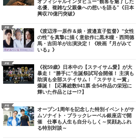
オフィシャルインタビュー“観客を魅了した
名優、複雑な父親像への想いを語る”《日本
興収70億円突破》
PR
《渡辺淳一原作＆娘・渡邉直子監督》“女性
の性”を真摯に描く意欲作に黒木瞳・西岡德
馬・吉田羊が出演決定！《映画『月がみて
いる』》
PR
《祝59歳》日本中の【ステイサム愛】が大
暴走！ “勝手に”生誕祭試写会開催！ 主演も
助演も全部ステイサム！「ステサミー賞」
爆誕！【応募総数941票 全54作品の栄冠に
輝いた作品とはー!?】
PR
オープン1周年を記念した特別イベントがサ
ムソナイト・ブラックレーベル銀座店で開
催 仕事も人生も自分らしく～笑顔あふれ
る特別対談～