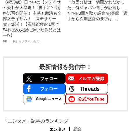
《祝59歳》日本中の【ステイサ
「敗因分析は一切聞かれなかっ
ム愛】が大暴走！ “勝手に”生誕
た」侍ジャパン選手が証言し
祭試写会開催！ 主演も助演も全
た“NPB聞き取り調査”の実態「選
部ステイサム！「ステサミー
手から次期監督の要求は…」
賞」爆誕！【応募総数941票 全
54作品の栄冠に輝いた作品とは
ー!?】
PR（（株）キノフィルムズ）
最新情報を発信中！
フォロー
メルマガ登録
フォロー
公式YouTube
Googleニュース
「エンタメ」記事のランキング
エンタメ
総合