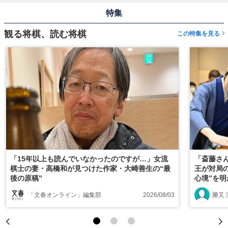
特集
観る将棋、読む将棋
この特集を見る
「15年以上も読んでいなかったのですが…」女流
「斎藤さ
棋士の妻・高橋和が見つけた作家・大崎善生の“最
王が対局
後の原稿”
心境”を
「文春オンライン」編集部
2026/08/03
勝又 