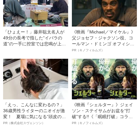
「ひょえー！」藤井聡太名人が
《映画『Michael／マイケル』》
49分の長考で指した“イバラの
父ジョセフ・ジャクソン役、コ
道”の一手に控室では悲鳴が上が
ールマン・ドミンゴ オフィシャ
った
ルインタビュー“観客を魅了した
PR（キノフィルムズ）
名優、複雑な父親像への想いを
語る”《日本興収70億円突破》
「えっ、こんなに変わるの？」
《映画『シェルター』》ジェイ
36歳男性ライターのニオイが激
ソン・ステイサムがお盆を“打
変！ 夏場に気になる“頭皮のニ
破”する!!《「眠眠打破」コラ
オイ”や“ベタつき”を解消す
ボ》
PR（株式会社スヴェンソン）
PR（キノフィルムズ）
る、“ウィッグのスペシャリス
ト”が生み出した徹底ケアとは