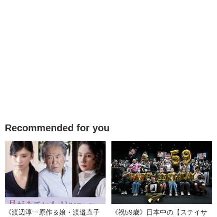
Recommended for you
《渡辺淳一原作＆娘・渡邉直子
《祝59歳》日本中の【ステイサ