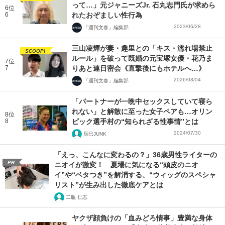
って…」元ジャニーズJr. 石丸志門氏が求めら
6位
6
れたおぞましい性行為
2023/06/28
「週刊文春」編集部
三山凌輝が妻・趣里との「キス・濡れ場禁止
SCOOP!
ルール」を破って既婚の元宝塚女優・花乃ま
7位
7
りあと連日密会《直撃後にもホテルへ…》
2026/08/04
「週刊文春」編集部
「パートナーが一晩中セックスしていて寝ら
れない」と解散に至った女子ペアも…オリン
8位
8
ピック選手村の“知られざる性事情”とは
2024/07/30
辰巳JUNK
「えっ、こんなに変わるの？」36歳男性ライターの
PR
ニオイが激変！ 夏場に気になる“頭皮のニオ
イ”や“ベタつき”を解消する、“ウィッグのスペシャ
リスト”が生み出した徹底ケアとは
二瓶 仁志
ヤクザ顔負けの「血みどろ情事」豊満な身体