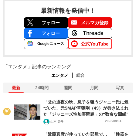
最新情報を発信中！
フォロー
メルマガ登録
フォロー
公式YouTube
Googleニュース
「エンタメ」記事のランキング
エンタメ
総合
最新
24時間
週間
月間
写真
「父の通夜の晩、息子を狙うジャニー氏に気
づいた」元SMAP草彅剛（49）が巻き込まれ
た「ジャニーズ性加害問題」の“数奇な因縁”
2023/08/04
山本 雲丹
「近藤真彦が使っていた部屋で…」「性器を
NEW