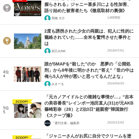
握らされる」ジャニー喜多川による性加害、
語り始めた被害者たち《徹底取材の裏側》
14時間前
髙橋 大介
2度も誘拐された少女の両親は、犯人に性的に
籠絡されていた……全米を驚愕させた事件と
は
2019/07/01
辰巳JUNK
誰がSMAPを“殺した”のか 悪夢の「公開処
刑」から8年後に明かされた“答え”「世の中は
4位
4
俺ら5人が仲が悪いと思ってるんだよな」
2024/04/20
みきーる
「元カノアイドルとの複雑な事情が…」“吉本
SCOOP!
の美容番長”レインボー池田直人(31)が元AKB
5位
篠崎彩奈（28）と2泊3日“超親密”韓国旅行
5
《スクープ撮》
2024/12/02
「週刊文春」編集部
「ジャニーさんがお尻に自分でクリームを塗
SCOOP!