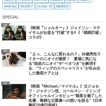
#内田有紀
#松田聖子
#玉木雄一郎
#亀和田武
SPECIAL
PR
《映画『シェルター』》ジェイソン・ステ
イサムがお盆を“打破”する!!《「眠眠打破」
コラボ》
PR
「えっ、こんなに変わるの？」36歳男性ラ
イターのニオイが激変！ 夏場に気にな
る“頭皮のニオイ”や“ベタつき”を解消す
る、“ウィッグのスペシャリスト”が生み出
した徹底ケアとは
PR
《映画『Michael／マイケル』》父ジョセ
フ・ジャクソン役、コールマン・ドミンゴ
オフィシャルインタビュー“観客を魅了した
名優、複雑な父親像への想いを語る”《日本
興収70億円突破》