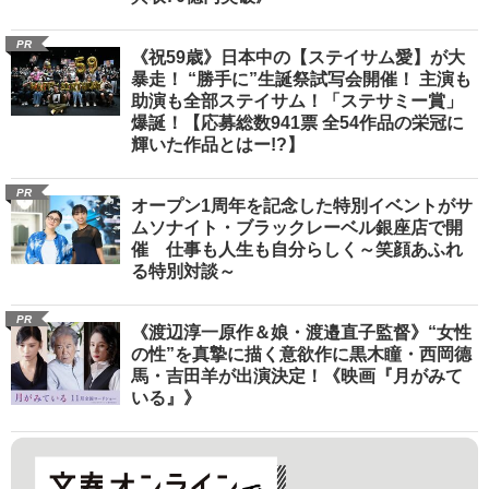
PR
《祝59歳》日本中の【ステイサム愛】が大
暴走！ “勝手に”生誕祭試写会開催！ 主演も
助演も全部ステイサム！「ステサミー賞」
爆誕！【応募総数941票 全54作品の栄冠に
輝いた作品とはー!?】
PR
オープン1周年を記念した特別イベントがサ
ムソナイト・ブラックレーベル銀座店で開
催 仕事も人生も自分らしく～笑顔あふれ
る特別対談～
PR
《渡辺淳一原作＆娘・渡邉直子監督》“女性
の性”を真摯に描く意欲作に黒木瞳・西岡德
馬・吉田羊が出演決定！《映画『月がみて
いる』》