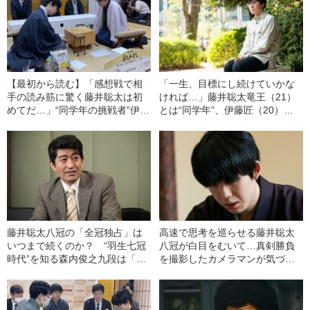
【最初から読む】「感想戦で相
「一生、目標にし続けていかな
手の読み筋に驚く藤井聡太は初
ければ…」藤井聡太竜王（21）
めてだ…」“同学年の挑戦者”伊藤
とは“同学年”、伊藤匠（20）が
匠が、藤井戦の連敗を11で止め
タイトル戦で最強棋士に挑むま
るまで
で
藤井聡太八冠の「全冠独占」は
高速で思考を巡らせる藤井聡太
いつまで続くのか？ “羽生七冠
八冠が白目をむいて…真剣勝負
時代”を知る森内俊之九段は「先
を撮影したカメラマンが気づい
のことはわからないですよ」
た「理由」とは