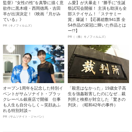
監督》“女性の性”を真摯に描く意
ム愛】が大暴走！ “勝手に”生誕
欲作に黒木瞳・西岡德馬・吉田
祭試写会開催！ 主演も助演も全
羊が出演決定！《映画『月がみ
部ステイサム！「ステサミー
ている』》
賞」爆誕！【応募総数941票 全
54作品の栄冠に輝いた作品とは
PR（キノフィルムズ）
ー!?】
PR（（株）キノフィルムズ）
オープン1周年を記念した特別イ
「殺意はなかった」19歳女子高
ベントがサムソナイト・ブラッ
生を強姦殺害したのになぜ…裁
クレーベル銀座店で開催 仕事
判所と検察が対立した「驚きの
も人生も自分らしく～笑顔あふ
判決」（昭和42年の事件）
れる特別対談～
PR（サムソナイト・ジャパン）