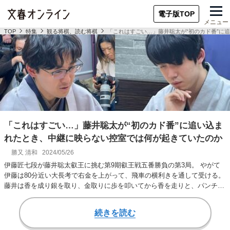
電子版TOP
メニュー
TOP
特集
観る将棋、読む将棋
「これはすごい…」藤井聡太が“初のカド番”に
「これはすごい…」藤井聡太が“初のカド番”に追い込ま
れたとき、中継に映らない控室では何が起きていたのか
勝又 清和
2024/05/26
伊藤匠七段が藤井聡太叡王に挑む第9期叡王戦五番勝負の第3局。 やがて
伊藤は80分近い大長考で右金を上がって、飛車の横利きを通して受ける。
藤井は香を成り銀を取り、金取りに歩を叩いてから香を走りと、パンチを
打ち続ける…
続きを読む