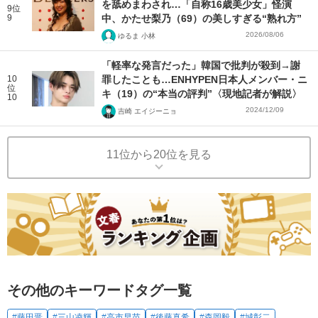
を舐めまわされ…「自称16歳美少女」怪演
9位
9
中、かたせ梨乃（69）の美しすぎる“熟れ方”
2026/08/06
ゆるま 小林
「軽率な発言だった」韓国で批判が殺到→謝
10
罪したことも…ENHYPEN日本人メンバー・ニ
位
キ（19）の“本当の評判”〈現地記者が解説〉
10
2024/12/09
吉崎 エイジーニョ
11位から20位を見る
その他のキーワードタグ一覧
#藤田晋
#三山凌輝
#高市早苗
#後藤真希
#森岡毅
#城彰二