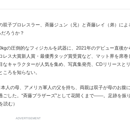
もっと見る
の双子プロレスラー、斉藤ジュン（兄）と斉藤レイ（弟）によ
いるだろうか？
0kgの圧倒的なフィジカルを武器に、2021年のデビュー直後か
ロレス大賞新人賞・最優秀タッグ賞受賞など、マット界を席巻
目なキャラクターが人気を集め、写真集発売、CDリリースと
ところを知らない。
本人の母、アメリカ軍人の父を持ち、両親は双子が母のお腹
過ごした。“斉藤ブラザーズ”として花開くまで――。足跡を振
を読む）
ADVERTISEMENT