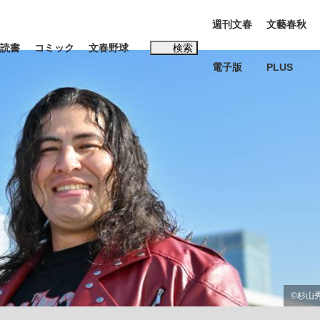
週刊文春
文藝春秋
読書
コミック
文春野球
検索
電子版
PLUS
インタビュー
読書
#松田聖子
む将棋
BC日本代表“敗戦”の真実 選手が明かす...