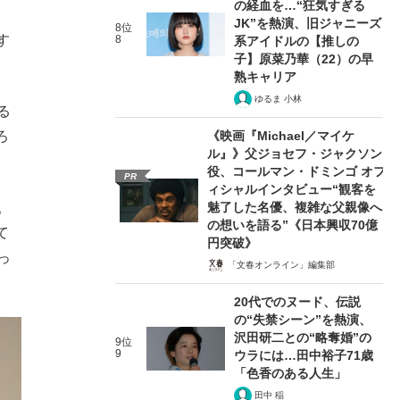
の経血を…“狂気すぎる
JK”を熱演、旧ジャニーズ
8位
す
8
系アイドルの【推しの
子】原菜乃華（22）の早
熟キャリア
ゆるま 小林
る
《映画『Michael／マイケ
ろ
ル』》父ジョセフ・ジャクソン
役、コールマン・ドミンゴ オフ
PR
ィシャルインタビュー“観客を
魅了した名優、複雑な父親像へ
。
の想いを語る”《日本興収70億
て
円突破》
っ
「文春オンライン」編集部
20代でのヌード、伝説
の“失禁シーン”を熱演、
沢田研二との“略奪婚”の
9位
9
ウラには…田中裕子71歳
「色香のある人生」
田中 稲