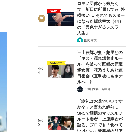
ロモノ団体から来たん
で」新日に所属しても“外
NEW
様扱い”…それでもスター
になった飯伏幸太（44）
の「異色すぎるレスラー
人生」
飯伏 幸太
三山凌輝が妻・趣里との
「キス・濡れ場禁止ルー
SCOOP!
ル」を破って既婚の元宝
4位
塚女優・花乃まりあと連
4
日密会《直撃後にもホテ
ルへ…》
「週刊文春」編集部
「謝礼はお花でいいです
か？」と言われ絶句…
SNSで話題のマッスルフ
ルート奏者・上原麻衣が
5位
5
語る、プロでも「食べて
いけない」音楽界のリア