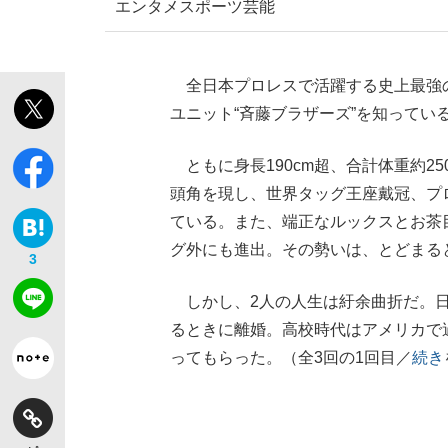
エンタメ
スポーツ
芸能
全日本プロレスで活躍する史上最強
ユニット“斉藤ブラザーズ”を知って
ともに身長190cm超、合計体重約25
頭角を現し、世界タッグ王座戴冠、プ
ている。また、端正なルックスとお茶
グ外にも進出。その勢いは、とどまる
3
しかし、2人の人生は紆余曲折だ。日
るときに離婚。高校時代はアメリカで
ってもらった。（全3回の1回目／
続き