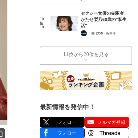
セクシー女優の先駆者
10
かたせ梨乃60歳の“私生
位
活”
10
「週刊文春」編集部
11位から20位を見る
最新情報を発信中！
フォロー
メルマガ登録
フォロー