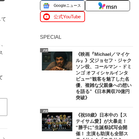
Googleニュース
公式YouTube
して
SPECIAL
し、
PR
ス
《映画『Michael／マイケ
ル』》父ジョセフ・ジャク
ソン役、コールマン・ドミ
ンゴ オフィシャルインタ
て
ビュー“観客を魅了した名
優、複雑な父親像への想い
を語る”《日本興収70億円
突破》
PR
《祝59歳》日本中の【ス
テイサム愛】が大暴走！
“勝手に”生誕祭試写会開
催！ 主演も助演も全部ス