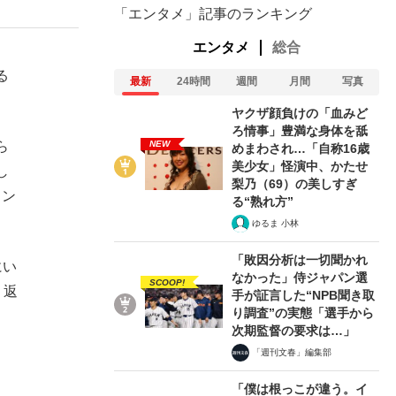
「エンタメ」記事のランキング
エンタメ
総合
る
最新
24時間
週間
月間
写真
ヤクザ顔負けの「血みど
ろ情事」豊満な身体を舐
NEW
ら
めまわされ…「自称16歳
美少女」怪演中、かたせ
し
梨乃（69）の美しすぎ
リン
る“熟れ方”
ゆるま 小林
「敗因分析は一切聞かれ
にい
なかった」侍ジャパン選
SCOOP!
り返
手が証言した“NPB聞き取
り調査”の実態「選手から
次期監督の要求は…」
「週刊文春」編集部
「僕は根っこが違う。イ