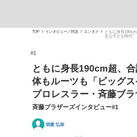
TOP
インタビュー／対談
エンタメ
ともに身長190
丈な子ども時代”
#1
「敗因分析は一切聞かれなかった」侍ジャパン選
キングの誕生を、目撃せよ。
ともに身長190cm超、
体もルーツも「ビッグス
プロレスラー・斉藤ブラ
the Style
斉藤ブラザーズインタビュー#1
我妻 弘崇
「目標達成できなかったからと言って…」サッ