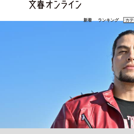
新着
ランキング
カテ
スクープ
ニュー
おすすめのキ
#藤田晋
#三
#玉木雄一郎
「90%は失敗する。でも…」本田圭佑が初め
終戦から81年