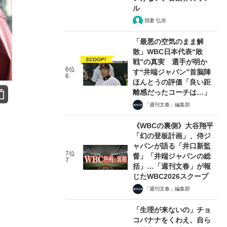
ル
我妻 弘崇
「最悪の空気のまま解
散」WBC日本代表“敗
SCOOP!
戦”の真実 選手が明か
6位
す“井端ジャパン”首脳陣
6
ほんとうの評価「良い距
離感だったコーチは…」
「週刊文春」編集部
《WBCの裏側》大谷翔平
「幻の登板計画」、侍ジ
ャパンが語る「井口新監
7位
督」「井端ジャパンの総
7
括」…「週刊文春」が報
じたWBC2026スクープ
「週刊文春」編集部
「生理が来ないの」チョ
コバナナをくわえ、自ら