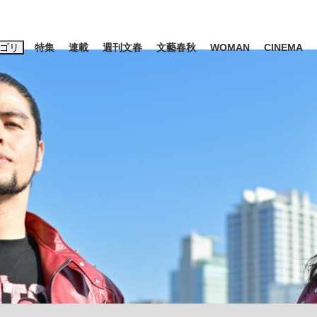
ゴリ
特集
連載
週刊文春
文藝春秋
WOMAN
CINEMA
キーワード入力
ス
エンタメ
ライフ
ビジネス
ーワードタグ一覧
山凌輝
#高市早苗
#後藤真希
#森岡毅
#城彰二
#内田有紀
観る将棋、読
#亀和田武
て明かした日本代表監督に...
「最悪の空気のまま解散」W