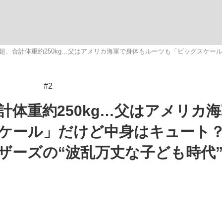
いまさら聞け
cm超、合計体重約250kg…父はアメリカ海軍で身体もルーツも「ビッグスケ
#2
手が証言した“NPB聞...
「クマが悪者扱いされているの
合計体重約250kg…父はアメリカ
ケール」だけど中身はキュート？
ザーズの“波乱万丈な子ども時代
もっと見る
カー日本代表・森保一監督...