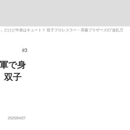
ない資産運用のすべて
ール」だけど中身はキュート？ 双子プロレスラー・斉藤ブラザーズの“波乱万
#3
が悲しい」『北の国から』倉本聰氏（91...
海軍で身
 双子
”
2025/04/27