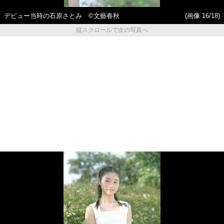
デビュー当時の石原さとみ ©文藝春秋
(画像 16/18)
縦スクロールで次の写真へ