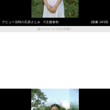
デビュー当時の石原さとみ ©文藝春秋
(画像 14/18)
縦スクロールで次の写真へ