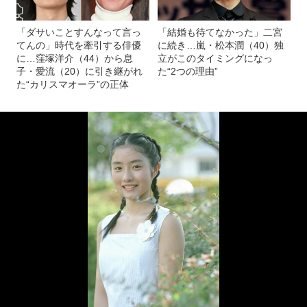
「ダサいことすんなって言っ
「結婚も待てなかった」二宮
てんの」時代を牽引する俳優
に続き…嵐・松本潤（40）独
に…窪塚洋介（44）から息
立がこのタイミングになっ
子・愛流（20）に引き継がれ
た“2つの理由”
た“カリスマオーラ”の正体