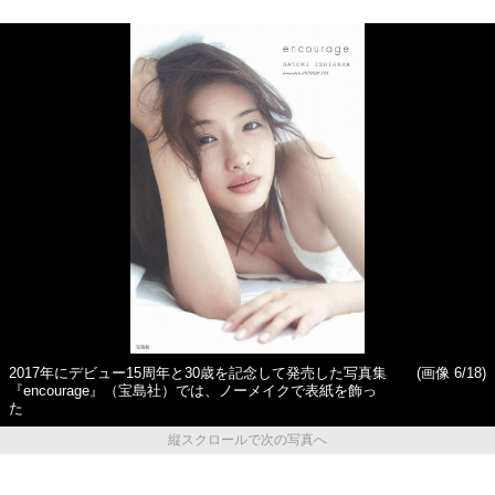
2017年にデビュー15周年と30歳を記念して発売した写真集
(画像 6/18)
『encourage』（宝島社）では、ノーメイクで表紙を飾っ
た
縦スクロールで次の写真へ