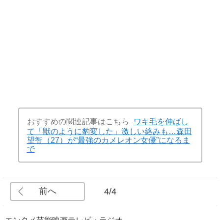
おすすめの関連記事はこちら
ワキ毛を伸ばし
て「獣のように豹変した」激しい絡みも…森田
望智（27）が“最強のカメレオン女優”になるま
で
前へ
4/4