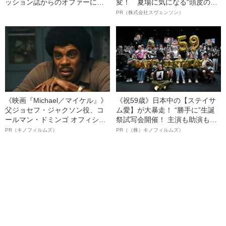
ッション誌からのオファーに示
変！ 夏場に気になる“頭皮のニ
した「意外な反応」
オイ”や“ベタつき”を解消す
PR（株式会社スヴェンソン）
る、“ウィッグのスペシャリス
ト”が生み出した徹底ケアとは
《映画『Michael／マイケル』》
《祝59歳》日本中の【ステイサ
父ジョセフ・ジャクソン役、コ
ム愛】が大暴走！ “勝手に”生誕
ールマン・ドミンゴ オフィシャ
祭試写会開催！ 主演も助演も全
ルインタビュー“観客を魅了した
部ステイサム！「ステサミー
PR（キノフィルムズ）
PR（（株）キノフィルムズ）
名優、複雑な父親像への想いを
賞」爆誕！【応募総数941票 全
語る”《日本興収70億円突破》
54作品の栄冠に輝いた作品とは
ー!?】