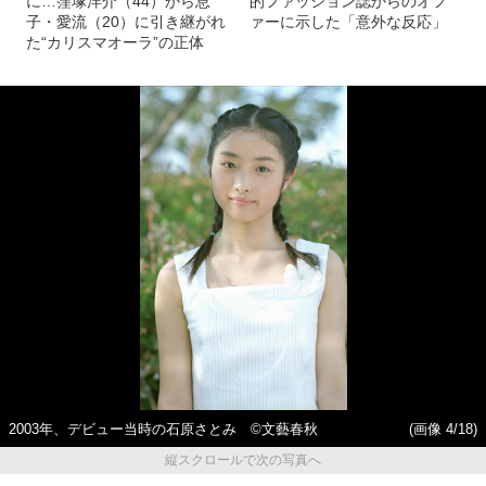
に…窪塚洋介（44）から息
的ファッション誌からのオフ
子・愛流（20）に引き継がれ
ァーに示した「意外な反応」
た“カリスマオーラ”の正体
2003年、デビュー当時の石原さとみ ©文藝春秋
(画像 4/18)
縦スクロールで次の写真へ