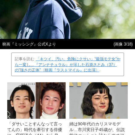
映画『ミッシング』公式Xより
(画像 3/18)
記事を読む
「キツイ、汚い、危険にクサい」“最強モテ女”か
ら一変し…『アンナチュラル』が示した石原さとみ（37）
の“強さの正体”〈映画『ラストマイル』に出演〉
「ダサいことすんなって言っ
姉は90年代のカリスマモデ
てんの」時代を牽引する俳優
ル…市川実日子45歳が、伝説