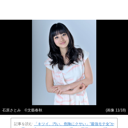
石原さとみ ©文藝春秋
(画像 11/18)
記事を読む
「キツイ、汚い、危険にクサい」“最強モテ女”か