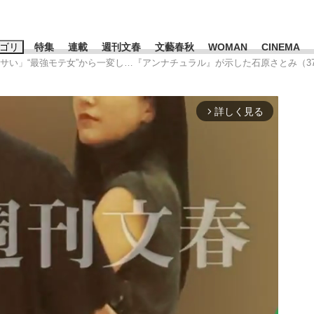
ゴリ
特集
連載
週刊文春
文藝春秋
WOMAN
CINEMA
クサい」“最強モテ女”から一変し…『アンナチュラル』が示した石原さとみ（3
キーワード入力
ス
エンタメ
ライフ
ビジネス
詳しく見る
arrow_forward_ios
ーワードタグ一覧
山凌輝
#高市早苗
#後藤真希
#森岡毅
#城彰二
#内田有紀
観る将棋、読
#亀和田武
て明かした日本代表監督に...
「最悪の空気のまま解散」W