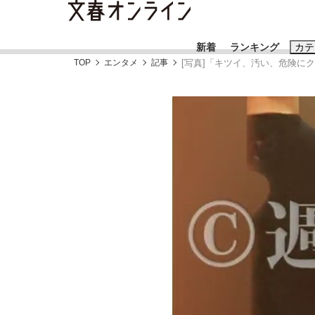
新着
ランキング
カテ
TOP
エンタメ
記事
[写真]「キツイ、汚い、危険に
スクープ
ニュー
おすすめのキ
#藤田晋
#三
#玉木雄一郎
「90%は失敗する。でも…」本田圭佑が初め
終戦から81年