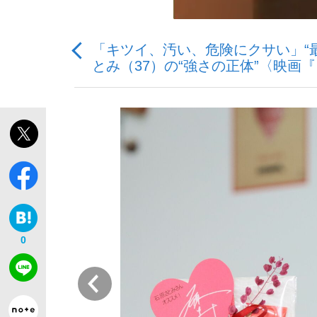
「キツイ、汚い、危険にクサい」“
とみ（37）の“強さの正体”〈映画
「敗因分析は一切聞かれなかった」侍ジャパン選
キングの誕生を、目撃せよ。
the Style
0
前
「目標達成できなかったからと言って…」サッ