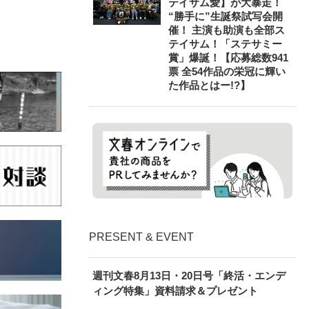
テイサム愛】が大暴走！
“勝手に”生誕祭試写会開
催！ 主演も助演も全部ス
テイサム！「ステサミー
賞」爆誕！【応募総数941
票 全54作品の栄冠に輝い
た作品とはー!?】
PRESENT & EVENT
週刊文春8月13日・20日号「終活・エンデ
ィング特集」資料請求＆プレゼント