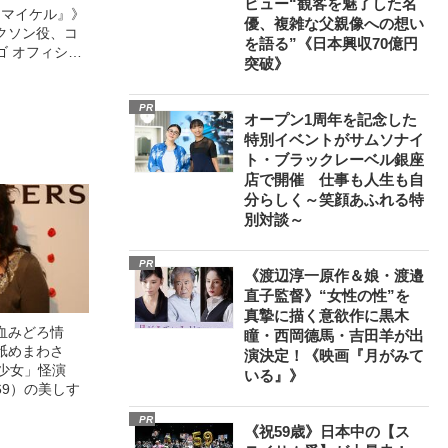
ビュー“観客を魅了した名
l／マイケル』》
優、複雑な父親像への想い
クソン役、コ
を語る”《日本興収70億円
ゴ オフィシャ
突破》
観客を魅了した
像への想いを
0億円突破》
PR
オープン1周年を記念した
特別イベントがサムソナイ
ト・ブラックレーベル銀座
店で開催 仕事も人生も自
分らしく～笑顔あふれる特
別対談～
PR
《渡辺淳一原作＆娘・渡邉
直子監督》“女性の性”を
真摯に描く意欲作に黒木
血みどろ情
瞳・西岡德馬・吉田羊が出
舐めまわさ
演決定！《映画『月がみて
美少女」怪演
いる』》
69）の美しす
PR
《祝59歳》日本中の【ス