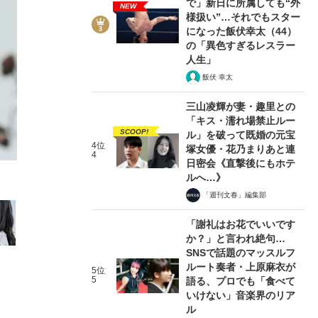
で」新日に所属しても“外
NEW
様扱い”…それでもスター
になった飯伏幸太（44）
の「異色すぎるレスラー
人生」
飯伏 幸太
6/19
三山凌輝が妻・趣里との
「キス・濡れ場禁止ルー
SCOOP!
ル」を破って既婚の元宝
4位
塚女優・花乃まりあと連
4
日密会《直撃後にもホテ
ルへ…》
「週刊文春」編集部
「謝礼はお花でいいです
か？」と言われ絶句…
SNSで話題のマッスルフ
ルート奏者・上原麻衣が
5位
5
語る、プロでも「食べて
いけない」音楽界のリア
ル