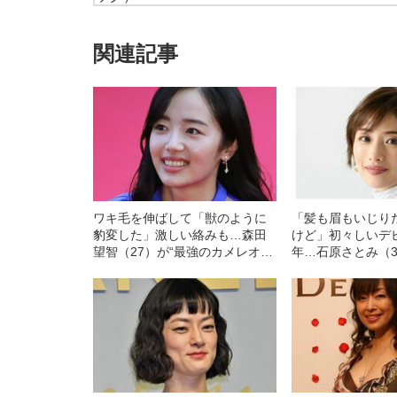
関連記事
ワキ毛を伸ばして「獣のように
「髪も眉もいじり
豹変した」激しい絡みも…森田
けど」初々しいデ
望智（27）が“最強のカメレオン
年…石原さとみ（3
女優”になるまで
で迎えていた“危機