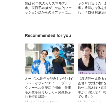
姉は90年代のカリスマモデル…
ヤクザ顔負けの「
市川実日子45歳が、伝説的ファ
事」豊満な身体を
ッション誌からのオファーに示
れ…「自称16歳美
した「意外な反応」
中、かたせ梨乃（
ぎる“熟れ方”
Recommended for you
オープン1周年を記念した特別イ
《渡辺淳一原作＆
ベントがサムソナイト・ブラッ
監督》“女性の性”
クレーベル銀座店で開催 仕事
欲作に黒木瞳・西
も人生も自分らしく～笑顔あふ
羊が出演決定！《
れる特別対談～
ている』》
PR（サムソナイト・ジャパン）
PR（キノフィルムズ）