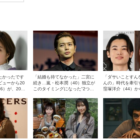
たかったです
「結婚も待てなかった」二宮に
「ダサいことすん
ビューから20
続き…嵐・松本潤（40）独立が
んの」時代を牽引
6）が、20代
このタイミングになった“2つの
窪塚洋介（44）
”
理由”
（20）に引き継が
オーラ”の正体