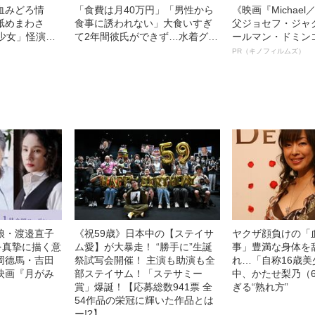
血みどろ情
「食費は月40万円」「男性から
《映画『Michae
舐めまわさ
食事に誘われない」大食いすぎ
父ジョセフ・ジャ
少女」怪演
て2年間彼氏ができず…水着グラ
ールマン・ドミン
69）の美しす
ビアも話題の“可愛すぎる”大食い
ルインタビュー“
PR（キノフィルムズ）
女子（24）が語る、驚愕の食生
名優、複雑な父親
活
語る”《日本興収7
娘・渡邉直子
《祝59歳》日本中の【ステイサ
ヤクザ顔負けの「
を真摯に描く意
ム愛】が大暴走！ “勝手に”生誕
事」豊満な身体を
岡德馬・吉田
祭試写会開催！ 主演も助演も全
れ…「自称16歳
映画『月がみ
部ステイサム！「ステサミー
中、かたせ梨乃（
賞」爆誕！【応募総数941票 全
ぎる“熟れ方”
54作品の栄冠に輝いた作品とは
ー!?】