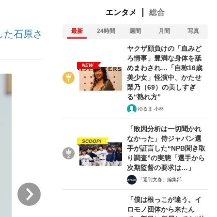
エンタメ
総合
最新
24時間
週間
月間
写真
した石原さ
ない資産運用のすべて
ヤクザ顔負けの「血みど
ろ情事」豊満な身体を舐
NEW
めまわされ…「自称16歳
美少女」怪演中、かたせ
が悲しい」『北の国から』倉本聰氏（91...
梨乃（69）の美しすぎ
る“熟れ方”
ゆるま 小林
「敗因分析は一切聞かれ
なかった」侍ジャパン選
SCOOP!
手が証言した“NPB聞き取
り調査”の実態「選手から
次期監督の要求は…」
「週刊文春」編集部
次
「僕は根っこが違う。イ
ロモノ団体から来たん