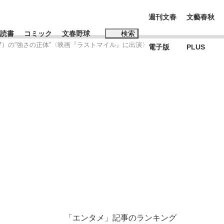
週刊文春
文藝春秋
読書
コミック
文春野球
検索
7）の“強さの正体”〈映画『ラストマイル』に出演〉
電子版
PLUS
インタビュー
読書
#松田聖子
む将棋
BC日本代表“敗戦”の真実 選手が明かす...
「エンタメ」記事のランキング