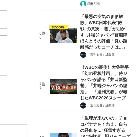
我妻 弘崇
「最悪の空気のまま解
散」WBC日本代表“敗
SCOOP!
戦”の真実 選手が明か
6位
す“井端ジャパン”首脳陣
6
ほんとうの評価「良い距
離感だったコーチは…」
「週刊文春」編集部
《WBCの裏側》大谷翔平
「幻の登板計画」、侍ジ
ャパンが語る「井口新監
7位
督」「井端ジャパンの総
7
括」…「週刊文春」が報
じたWBC2026スクープ
「週刊文春」編集部
「生理が来ないの」チョ
コバナナをくわえ、自ら
の経血を…“狂気すぎる
JK”を熱演、旧ジャニーズ