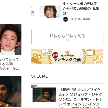
セクシー女優の先駆者
10
かたせ梨乃60歳の“私生
位
活”
10
「週刊文春」編集部
11位から20位を見る
なって言って
する俳優に…
から息子・愛流
れた“カリスマ
SPECIAL
PR
《映画『Michael／マイケ
ル』》父ジョセフ・ジャク
ソン役、コールマン・ドミ
ンゴ オフィシャルインタ