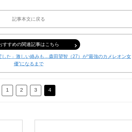
記事本文に戻る
おすすめの関連記事はこちら
した」激しい絡みも…森田望智（27）が“最強のカメレオン女
優”になるまで
1
2
3
4