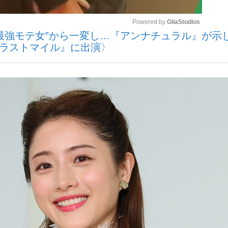
Powered by 
GliaStudios
最強モテ女”から一変し…『アンナチュラル』が示
いまさら聞け
『ラストマイル』に出演〉
Mute
手が証言した“NPB聞...
「クマが悪者扱いされているの
もっと見る
カー日本代表・森保一監督...