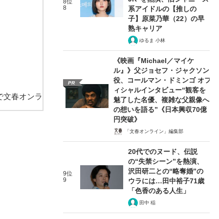
8位
8
系アイドルの【推しの
子】原菜乃華（22）の早
熟キャリア
ゆるま 小林
《映画『Michael／マイケ
ル』》父ジョセフ・ジャクソン
役、コールマン・ドミンゴ オフ
PR
ィシャルインタビュー“観客を
で文春オンラ
魅了した名優、複雑な父親像へ
の想いを語る”《日本興収70億
円突破》
「文春オンライン」編集部
20代でのヌード、伝説
の“失禁シーン”を熱演、
沢田研二との“略奪婚”の
9位
9
ウラには…田中裕子71歳
「色香のある人生」
田中 稲