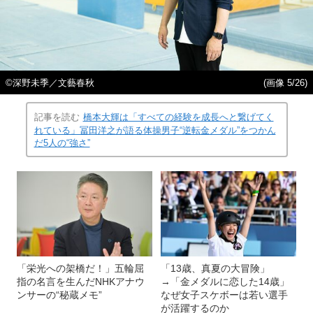
©深野未季／文藝春秋
(画像 5/26)
記事を読む
橋本大輝は「すべての経験を成長へと繋げてく
れている」冨田洋之が語る体操男子“逆転金メダル”をつかん
だ5人の“強さ”
「栄光への架橋だ！」五輪屈
「13歳、真夏の大冒険」
指の名言を生んだNHKアナウ
→「金メダルに恋した14歳」
ンサーの“秘蔵メモ”
なぜ女子スケボーは若い選手
が活躍するのか