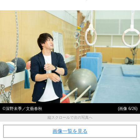
©深野未季／文藝春秋
(画像 6/26)
縦スクロールで次の写真へ
画像一覧を見る