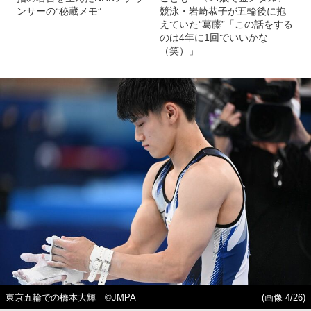
ンサーの“秘蔵メモ”
競泳・岩崎恭子が五輪後に抱
えていた“葛藤”「この話をする
のは4年に1回でいいかな
（笑）」
東京五輪での橋本大輝 ©JMPA
(画像 4/26)