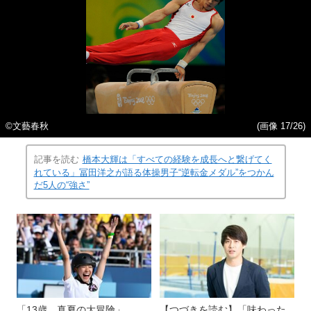
©文藝春秋
(画像 17/26)
記事を読む
橋本大輝は「すべての経験を成長へと繋げてく
れている」冨田洋之が語る体操男子“逆転金メダル”をつかん
だ5人の“強さ”
「13歳、真夏の大冒険」
【つづきを読む】「味わった