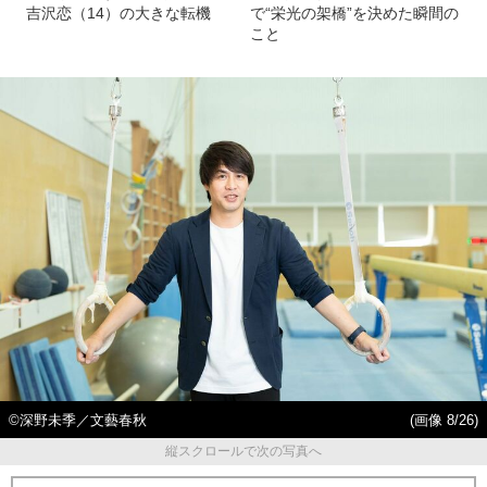
吉沢恋（14）の大きな転機
で“栄光の架橋”を決めた瞬間の
こと
©深野未季／文藝春秋
(画像 8/26)
縦スクロールで次の写真へ