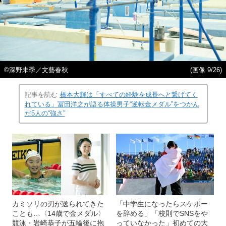
©深野未季／文藝春秋
(画像 9/26)
記事を読む
橋本大輝は「すべての経験を成長へと繋げてく
れている」冨田洋之が語る体操男子“逆転金メダル”をつかん
だ5人の“強さ”
カミソリの刃が送られてきた
「中学生になったらスケボー
ことも…〈14歳で金メダル〉
を辞める」「校則でSNSをや
競泳・岩崎恭子が五輪後に抱
っていなかった」初めての大