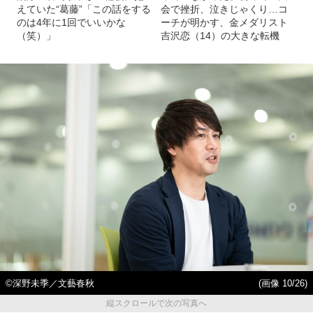
えていた“葛藤”「この話をする
会で挫折、泣きじゃくり…コ
のは4年に1回でいいかな
ーチが明かす、金メダリスト
（笑）」
吉沢恋（14）の大きな転機
©深野未季／文藝春秋
(画像 10/26)
縦スクロールで次の写真へ