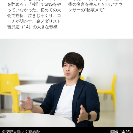
を辞める」「校則でSNSをや
指の名言を生んだNHKアナウ
っていなかった」初めての大
ンサーの“秘蔵メモ”
会で挫折、泣きじゃくり…コ
ーチが明かす、金メダリスト
吉沢恋（14）の大きな転機
©深野未季／文藝春秋
(画像 14/26)