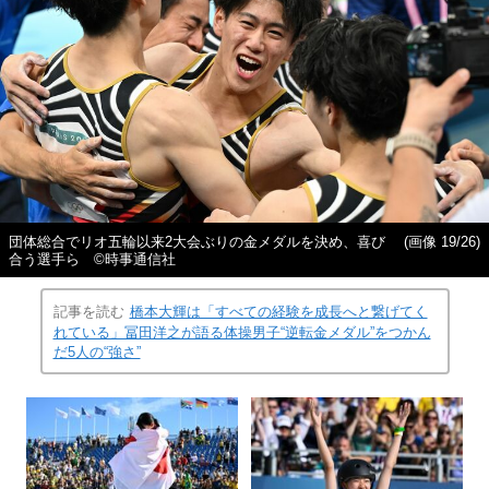
団体総合でリオ五輪以来2大会ぶりの金メダルを決め、喜び
(画像 19/26)
合う選手ら ©時事通信社
記事を読む
橋本大輝は「すべての経験を成長へと繋げてく
れている」冨田洋之が語る体操男子“逆転金メダル”をつかん
だ5人の“強さ”