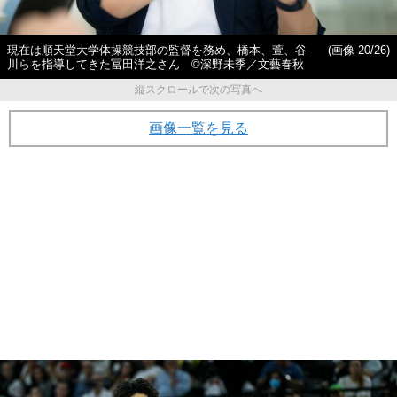
現在は順天堂大学体操競技部の監督を務め、橋本、萱、谷
(画像 20/26)
川らを指導してきた冨田洋之さん ©深野未季／文藝春秋
縦スクロールで次の写真へ
画像一覧を見る