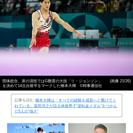
団体総合、床の演技ではG難度の大技「リ・ジョンソン」
(画像 21/26)
を決めて14点台後半をマークした橋本大輝 ©時事通信社
記事を読む
橋本大輝は「すべての経験を成長へと繋げてく
れている」冨田洋之が語る体操男子“逆転金メダル”をつかん
だ5人の“強さ”