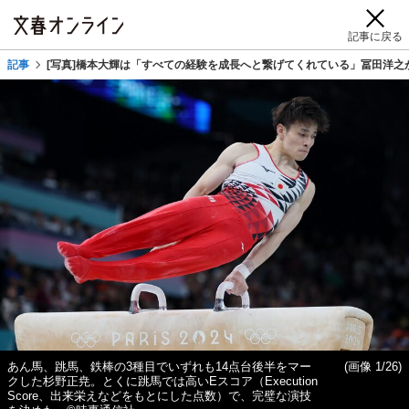
記事に戻る
記事
[写真]橋本大輝は「すべての経験を成長へと繋げてくれている」冨田洋之が
あん馬、跳馬、鉄棒の3種目でいずれも14点台後半をマー
(画像 1/26)
クした杉野正尭。とくに跳馬では高いEスコア（Execution
Score、出来栄えなどをもとにした点数）で、完璧な演技