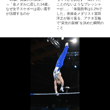
→「金メダルに恋した14歳」
ことのないようなプレッシャ
なぜ女子スケボーは若い選手
ーが…」「体脂肪率は1.2%で
が活躍するのか
した」体操金メダリスト冨田
洋之が振り返る、アテネ五輪
で“栄光の架橋”を決めた瞬間の
こと