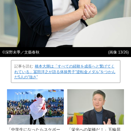
©深野未季／文藝春秋
(画像 13/26)
記事を読む
橋本大輝は「すべての経験を成長へと繋げてく
れている」冨田洋之が語る体操男子“逆転金メダル”をつかん
だ5人の“強さ”
「中学生になったらスケボー
「栄光への架橋だ！」五輪屈