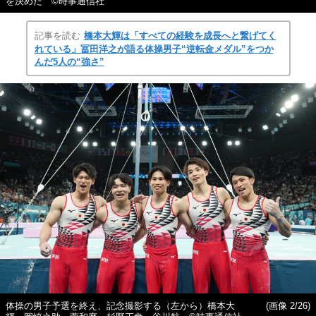
を決めた ©時事通信社
記事を読む
橋本大輝は「すべての経験を成長へと繋げてく
れている」冨田洋之が語る体操男子“逆転金メダル”をつか
んだ5人の“強さ”
体操の男子予選を終え、記念撮影する（左から）橋本大
(画像 2/26)