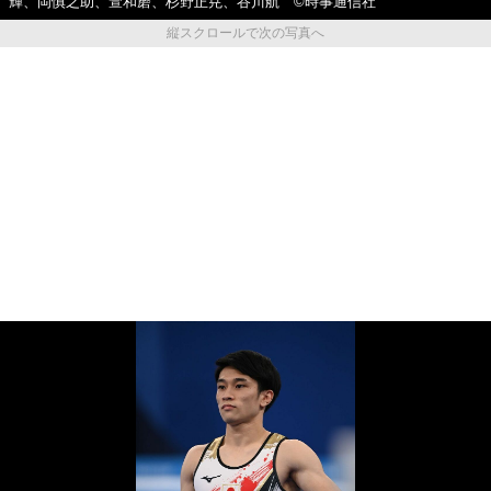
輝、岡慎之助、萱和磨、杉野正尭、谷川航 ©時事通信社
縦スクロールで次の写真へ