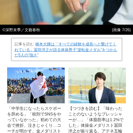
©深野未季／文藝春秋
(画像 7/26)
記事を読む
橋本大輝は「すべての経験を成長へと繋げてく
れている」冨田洋之が語る体操男子“逆転金メダル”をつかん
だ5人の“強さ”
「中学生になったらスケボー
【つづきを読む】「味わった
を辞める」「校則でSNSをや
ことのないようなプレッシャ
っていなかった」初めての大
ーが…」「体脂肪率は1.2%で
会で挫折、泣きじゃくり…コ
した」体操金メダリスト冨田
ーチが明かす、金メダリスト
洋之が振り返る、アテネ五輪