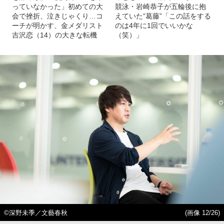
っていなかった」初めての大
競泳・岩崎恭子が五輪後に抱
会で挫折、泣きじゃくり…コ
えていた“葛藤”「この話をする
ーチが明かす、金メダリスト
のは4年に1回でいいかな
吉沢恋（14）の大きな転機
（笑）」
©深野未季／文藝春秋
(画像 12/26)