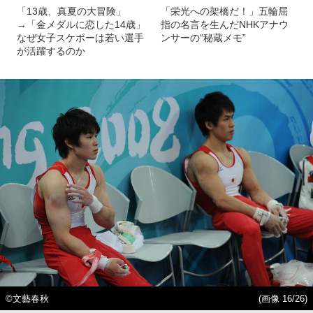
「13歳、真夏の大冒険」
「栄光への架橋だ！」五輪屈
→「金メダルに恋した14歳」
指の名言を生んだNHKアナウ
なぜ女子スケボーは若い選手
ンサーの“秘蔵メモ”
が活躍するのか
©文藝春秋
(画像 16/26)