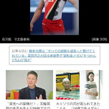
谷川航 ©文藝春秋
(画像 3/26)
記事を読む
橋本大輝は「すべての経験を成長へと繋げてく
れている」冨田洋之が語る体操男子“逆転金メダル”をつかん
だ5人の“強さ”
「栄光への架橋だ！」五輪屈
カミソリの刃が送られてきた
指の名言を生んだNHKアナウ
ことも…〈14歳で金メダル〉