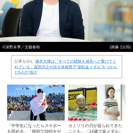
©深野未季／文藝春秋
(画像 11/26)
記事を読む
橋本大輝は「すべての経験を成長へと繋げてく
れている」冨田洋之が語る体操男子“逆転金メダル”をつかん
だ5人の“強さ”
「中学生になったらスケボー
カミソリの刃が送られてきた
を辞める」「校則でSNSをや
ことも…〈14歳で金メダル〉