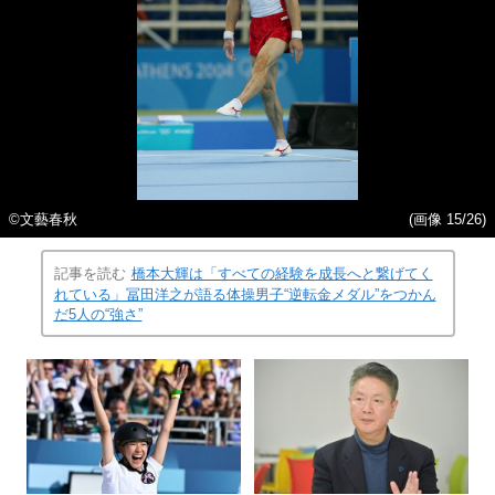
©文藝春秋
(画像 15/26)
記事を読む
橋本大輝は「すべての経験を成長へと繋げてく
れている」冨田洋之が語る体操男子“逆転金メダル”をつかん
だ5人の“強さ”