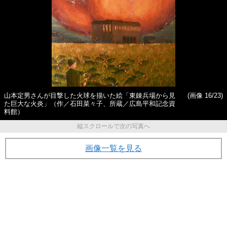
山本定男さんが目撃した火球を描いた絵「東錬兵場から見
(画像 16/23)
た巨大な火炎」（作／石田菜々子、所蔵／広島平和記念資
料館）
縦スクロールで次の写真へ
画像一覧を見る