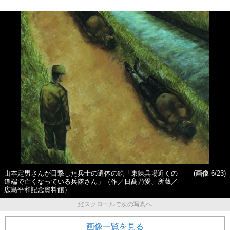
山本定男さんが目撃した兵士の遺体の絵「東錬兵場近くの
(画像 6/23)
道端で亡くなっている兵隊さん」（作／日髙乃愛、所蔵／
広島平和記念資料館）
縦スクロールで次の写真へ
画像一覧を見る