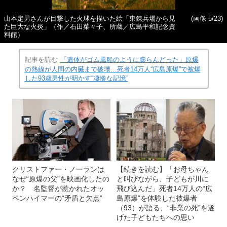
山本定男さんが目撃した火球を描いた絵「東錬兵場から見
(画像 5/23)
た巨大な火炎」（作／石田菜々子、所蔵／広島平和記念資
料館）
記事を読む
「遺体がゴム風船のように膨らんどった」原爆
の熱線が人間の内臓まで破壊…死者14万人“広島原爆”で被爆
した93歳男性が明かす“凄惨な記憶”
クリストファー・ノーランは
【続きを読む】「お母ちゃん
なぜ“原爆の父”を映画化したの
と叫びながら、子どもが川に
か？ 名監督が惹かれたオッ
飛び込んだ」死者14万人の“広
ペンハイマーの“矛盾と欠点”
島原爆”を体験した被爆者
（93）が語る、“非業の死”を遂
げた子どもたちへの思い