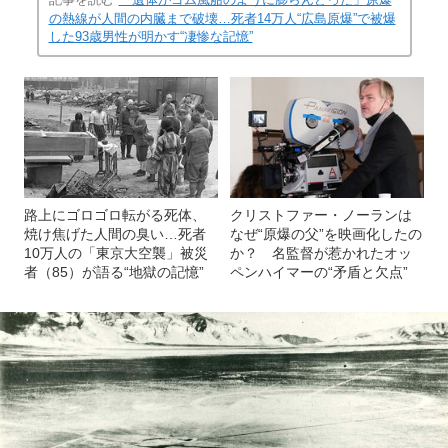
の熱線が人間の内臓まで破壊…死者14万人“広島原爆”で被爆
した93歳男性が明かす“凄惨な記憶”
路上にゴロゴロ転がる死体、
クリストファー・ノーランは
焼け焦げた人間の臭い…死者
なぜ“原爆の父”を映画化したの
10万人の「東京大空襲」被災
か？ 名監督が惹かれたオッ
者（85）が語る“地獄の記憶”
ペンハイマーの“矛盾と欠点”