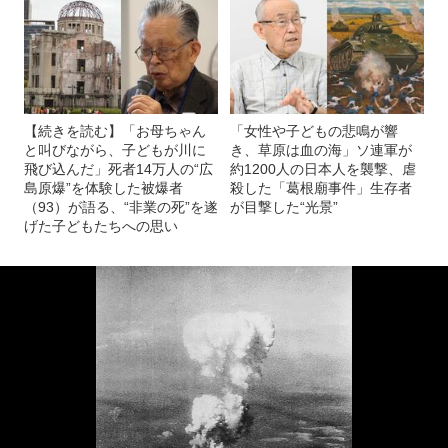
【続きを読む】「お母ちゃん
「女性や子どもの悲鳴が響
と叫びながら、子どもが川に
き、草原は血の海」ソ連軍が
飛び込んだ」死者14万人の“広
約1200人の日本人を襲撃、虐
島原爆”を体験した被爆者
殺した「葛根廟事件」生存者
（93）が語る、“非業の死”を遂
が目撃した“光景”
げた子どもたちへの思い