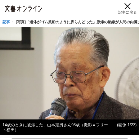
記事に戻る
記事
[写真]「遺体がゴム風船のように膨らんどった」原爆の熱線が人間の内臓ま
14歳のときに被爆した、山本定男さん93歳（撮影＝フリー
(画像 1/23)
ト横田）