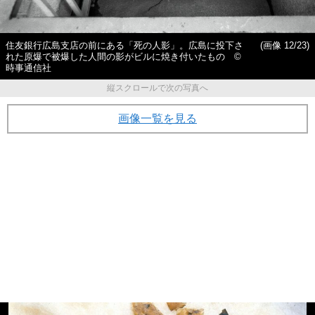
住友銀行広島支店の前にある「死の人影」。広島に投下さ
(画像 12/23)
れた原爆で被爆した人間の影がビルに焼き付いたもの ©
時事通信社
縦スクロールで次の写真へ
画像一覧を見る