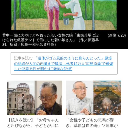
背中一面に大やけどを負った若い女性の絵「東錬兵場に設
(画像 7/23)
けられた救護テントで目にした若い娘さん」（作／伊藤早
利、所蔵／広島平和記念資料館）
記事を読む
「遺体がゴム風船のように膨らんどった」原爆
の熱線が人間の内臓まで破壊…死者14万人“広島原爆”で被爆
した93歳男性が明かす“凄惨な記憶”
【続きを読む】「お母ちゃん
「女性や子どもの悲鳴が響
と叫びながら、子どもが川に
き、草原は血の海」ソ連軍が