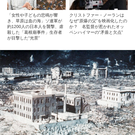
「女性や子どもの悲鳴が響
クリストファー・ノーランは
き、草原は血の海」ソ連軍が
なぜ“原爆の父”を映画化したの
約1200人の日本人を襲撃、虐
か？ 名監督が惹かれたオッ
殺した「葛根廟事件」生存者
ペンハイマーの“矛盾と欠点”
が目撃した“光景”