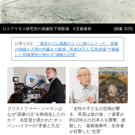
ロスアラモス研究所の原爆投下実験場 ©文藝春秋
(画像 3/23)
記事を読む
「遺体がゴム風船のように膨らんどった」原爆
の熱線が人間の内臓まで破壊…死者14万人“広島原爆”で被爆
した93歳男性が明かす“凄惨な記憶”
クリストファー・ノーランは
「女性や子どもの悲鳴が響
なぜ“原爆の父”を映画化したの
き、草原は血の海」ソ連軍が
か？ 名監督が惹かれたオッ
約1200人の日本人を襲撃、虐
ペンハイマーの“矛盾と欠点”
殺した「葛根廟事件」生存者
が目撃した“光景”