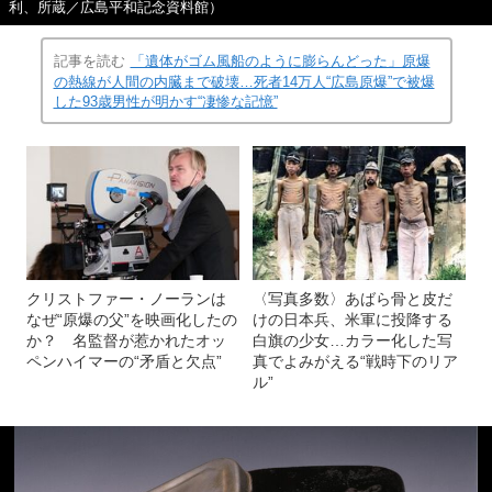
利、所蔵／広島平和記念資料館）
記事を読む
「遺体がゴム風船のように膨らんどった」原爆
の熱線が人間の内臓まで破壊…死者14万人“広島原爆”で被爆
した93歳男性が明かす“凄惨な記憶”
クリストファー・ノーランは
〈写真多数〉あばら骨と皮だ
なぜ“原爆の父”を映画化したの
けの日本兵、米軍に投降する
か？ 名監督が惹かれたオッ
白旗の少女…カラー化した写
ペンハイマーの“矛盾と欠点”
真でよみがえる“戦時下のリア
ル”