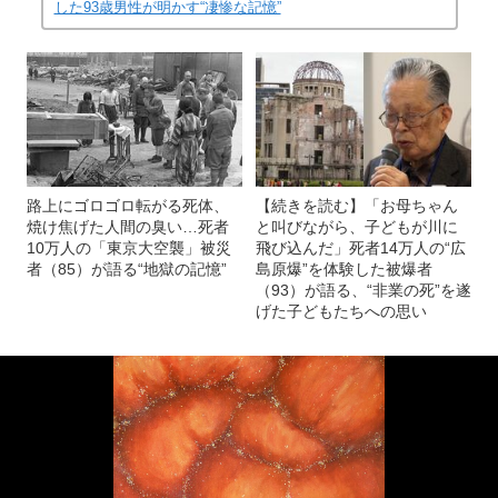
した93歳男性が明かす“凄惨な記憶”
路上にゴロゴロ転がる死体、
【続きを読む】「お母ちゃん
焼け焦げた人間の臭い…死者
と叫びながら、子どもが川に
10万人の「東京大空襲」被災
飛び込んだ」死者14万人の“広
者（85）が語る“地獄の記憶”
島原爆”を体験した被爆者
（93）が語る、“非業の死”を遂
げた子どもたちへの思い