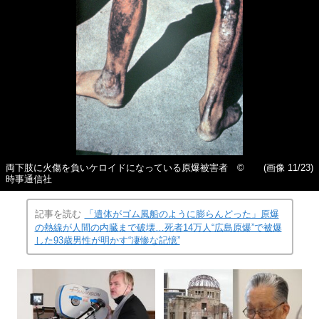
両下肢に火傷を負いケロイドになっている原爆被害者 ©
(画像 11/23)
時事通信社
記事を読む
「遺体がゴム風船のように膨らんどった」原爆
の熱線が人間の内臓まで破壊…死者14万人“広島原爆”で被爆
した93歳男性が明かす“凄惨な記憶”