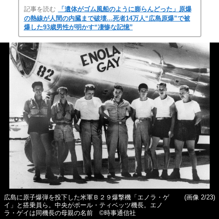
記事を読む
「遺体がゴム風船のように膨らんどった」原爆
の熱線が人間の内臓まで破壊…死者14万人“広島原爆”で被
爆した93歳男性が明かす“凄惨な記憶”
広島に原子爆弾を投下した米軍Ｂ２９爆撃機「エノラ・ゲ
(画像 2/23)
イ」と搭乗員ら。中央がポール・ティベッツ機長。エノ
ラ・ゲイは同機長の母親の名前 ©時事通信社