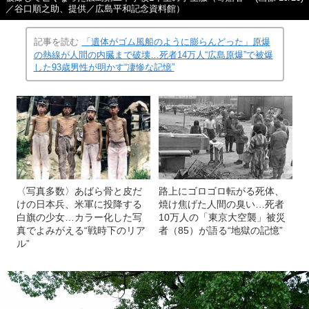
／谷口順之助、提供／広島平和記念資料館）
記事を読む
「遺体がゴム風船のように膨らんどった」原爆
の熱線が人間の内臓まで破壊…死者14万人“広島原爆”で被爆
した93歳男性が明かす“凄惨な記憶”
〈写真多数〉あばら骨と皮だ
路上にゴロゴロ転がる死体、
けの日本兵、米軍に投降する
焼け焦げた人間の臭い…死者
白旗の少女…カラー化した写
10万人の「東京大空襲」被災
真でよみがえる“戦時下のリア
者（85）が語る“地獄の記憶”
ル”