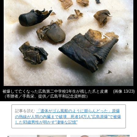
被爆して亡くなった広島第二中学校1年生が残した爪と皮膚
(画像 13/23)
（寄贈者／手島栄、提供／広島平和記念資料館）
記事を読む
「遺体がゴム風船のように膨らんどった」原爆
の熱線が人間の内臓まで破壊…死者14万人“広島原爆”で被爆
した93歳男性が明かす“凄惨な記憶”