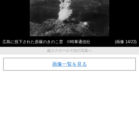
広島に投下された原爆のきのこ雲 ©時事通信社
(画像 14/23)
縦スクロールで次の写真へ
画像一覧を見る