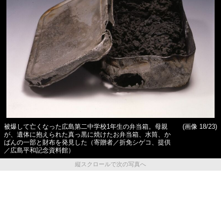
被爆して亡くなった広島第二中学校1年生の弁当箱。母親
(画像 18/23)
が、遺体に抱えられた真っ黒に焼けたお弁当箱、水筒、か
ばんの一部と財布を発見した（寄贈者／折免シゲコ、提供
／広島平和記念資料館）
縦スクロールで次の写真へ