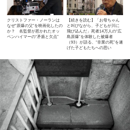
クリストファー・ノーランは
【続きを読む】「お母ちゃん
なぜ“原爆の父”を映画化したの
と叫びながら、子どもが川に
か？ 名監督が惹かれたオッ
飛び込んだ」死者14万人の“広
ペンハイマーの“矛盾と欠点”
島原爆”を体験した被爆者
（93）が語る、“非業の死”を遂
げた子どもたちへの思い