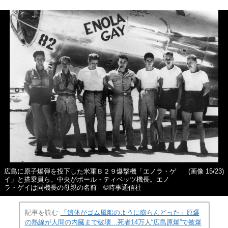
広島に原子爆弾を投下した米軍Ｂ２９爆撃機「エノラ・ゲ
(画像 15/23)
イ」と搭乗員ら。中央がポール・ティベッツ機長。エノ
ラ・ゲイは同機長の母親の名前 ©時事通信社
記事を読む
「遺体がゴム風船のように膨らんどった」原爆
の熱線が人間の内臓まで破壊…死者14万人“広島原爆”で被爆