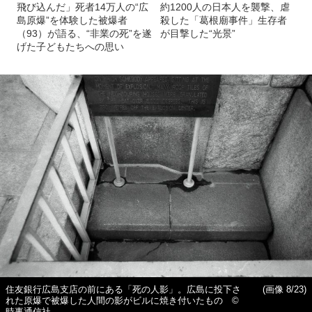
飛び込んだ」死者14万人の“広
約1200人の日本人を襲撃、虐
島原爆”を体験した被爆者
殺した「葛根廟事件」生存者
（93）が語る、“非業の死”を遂
が目撃した“光景”
げた子どもたちへの思い
住友銀行広島支店の前にある「死の人影」。広島に投下さ
(画像 8/23)
れた原爆で被爆した人間の影がビルに焼き付いたもの ©
時事通信社