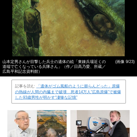
山本定男さんが目撃した兵士の遺体の絵「東錬兵場近くの
(画像 9/23)
道端で亡くなっている兵隊さん」（作／日髙乃愛、所蔵／
広島平和記念資料館）
記事を読む
「遺体がゴム風船のように膨らんどった」原爆
の熱線が人間の内臓まで破壊…死者14万人“広島原爆”で被爆
した93歳男性が明かす“凄惨な記憶”