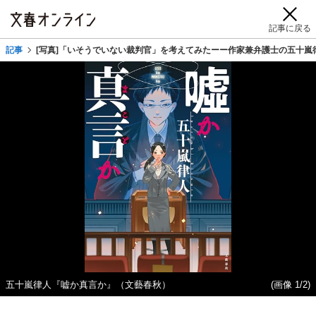
記事に戻る
記事
[写真]「いそうでいない裁判官」を考えてみたーー作家兼弁護士の五十嵐
五十嵐律人『嘘か真言か』（文藝春秋）
(画像 1/2)