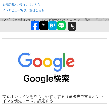
文春読書オンラインはこちら
インタビュー/対談一覧はこちら
TOP
文春読書オンライン
インタビュー／対談
エンタメ
記事
[写真]「
文春オンラインを見つけやすくする
（遷移先で文春オンラ
インを優先ソースに設定する）