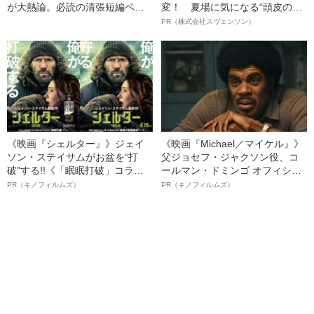
が大熱論。必読の清張短編ベス
変！ 夏場に気になる“頭皮のニ
ト10
オイ”や“ベタつき”を解消す
PR（株式会社スヴェンソン）
る、“ウィッグのスペシャリス
ト”が生み出した徹底ケアとは
《映画『シェルター』》ジェイ
《映画『Michael／マイケル』》
ソン・ステイサムがお盆を“打
父ジョセフ・ジャクソン役、コ
破”する!!《「眠眠打破」コラ
ールマン・ドミンゴ オフィシャ
ボ》
ルインタビュー“観客を魅了した
PR（キノフィルムズ）
PR（キノフィルムズ）
名優、複雑な父親像への想いを
語る”《日本興収70億円突破》