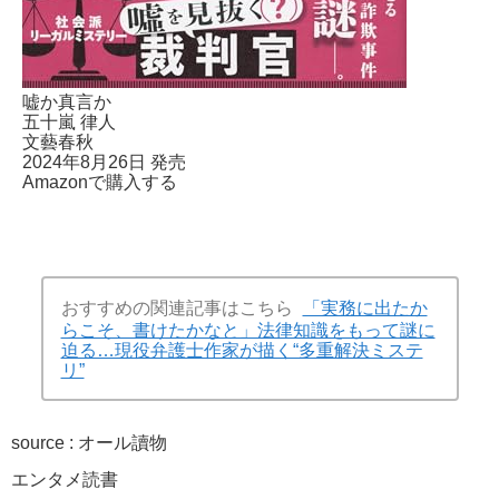
嘘か真言か
五十嵐 律人
文藝春秋
2024年8月26日 発売
Amazonで購入する
おすすめの関連記事はこちら
「実務に出たか
らこそ、書けたかなと」法律知識をもって謎に
迫る…現役弁護士作家が描く“多重解決ミステ
リ”
source : オール讀物
エンタメ
読書