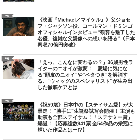
PR
《映画『Michael／マイケル』》父ジョセ
フ・ジャクソン役、コールマン・ドミンゴ
オフィシャルインタビュー“観客を魅了した
名優、複雑な父親像への想いを語る”《日本
興収70億円突破》
PR
「えっ、こんなに変わるの？」36歳男性ラ
イターのニオイが激変！ 夏場に気にな
る“頭皮のニオイ”や“ベタつき”を解消す
る、“ウィッグのスペシャリスト”が生み出
した徹底ケアとは
PR
《祝59歳》日本中の【ステイサム愛】が大
暴走！ “勝手に”生誕祭試写会開催！ 主演も
助演も全部ステイサム！「ステサミー賞」
爆誕！【応募総数941票 全54作品の栄冠に
輝いた作品とはー!?】