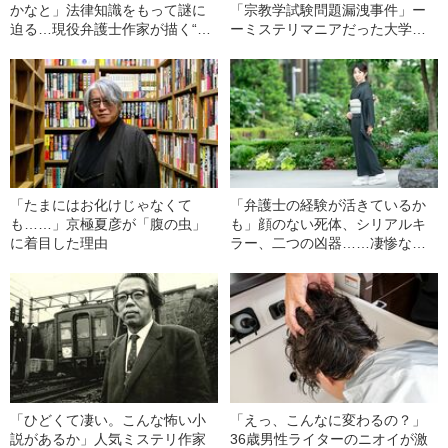
かなと」法律知識をもって謎に
「宗教学試験問題漏洩事件」ー
迫る…現役弁護士作家が描く“多
ーミステリマニアだった大学
重解決ミステリ”
生・明智恭介が自称名探偵にな
るまで
「たまにはお化けじゃなくて
「弁護士の経験が活きているか
も……」京極夏彦が「腹の虫」
も」顔のない死体、シリアルキ
に着目した理由
ラー、二つの凶器……凄惨な殺
人事件の謎を追う捕り物帖ミス
テリ
「ひどくて凄い。こんな怖い小
「えっ、こんなに変わるの？」
説があるか」人気ミステリ作家
36歳男性ライターのニオイが激