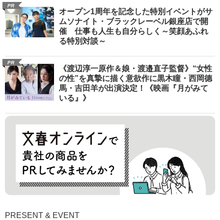
PR
オープン1周年を記念した特別イベントがサ
ムソナイト・ブラックレーベル銀座店で開
催 仕事も人生も自分らしく～笑顔あふれ
る特別対談～
PR
《渡辺淳一原作＆娘・渡邉直子監督》“女性
の性”を真摯に描く意欲作に黒木瞳・西岡德
馬・吉田羊が出演決定！《映画『月がみて
いる』》
PRESENT & EVENT