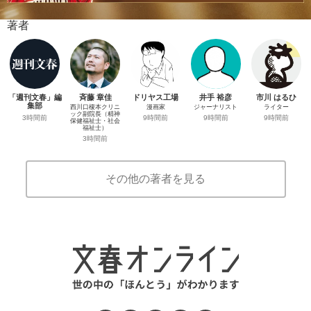
著者
「週刊文春」編
斉藤 章佳
ドリヤス工場
井手 裕彦
市川 はるひ
集部
西川口榎本クリニ
漫画家
ジャーナリスト
ライター
ック副院長（精神
3時間前
9時間前
9時間前
9時間前
保健福祉士・社会
福祉士）
3時間前
その他の著者を見る