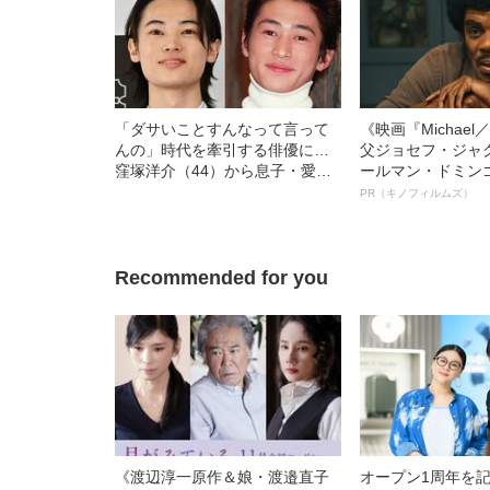
「ダサいことすんなって言って
《映画『Michae
んの」時代を牽引する俳優に…
父ジョセフ・ジャ
窪塚洋介（44）から息子・愛流
ールマン・ドミン
（20）に引き継がれた“カリスマ
ルインタビュー“
PR（キノフィルムズ）
オーラ”の正体
名優、複雑な父親
語る”《日本興収7
Recommended for you
《渡辺淳一原作＆娘・渡邉直子
オープン1周年を