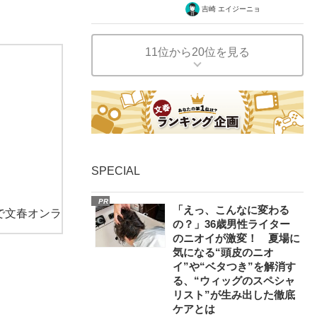
吉崎 エイジーニョ
11位から20位を見る
SPECIAL
PR
「えっ、こんなに変わる
で文春オンラ
の？」36歳男性ライター
のニオイが激変！ 夏場に
気になる“頭皮のニオ
イ”や“ベタつき”を解消す
る、“ウィッグのスペシャ
リスト”が生み出した徹底
ケアとは