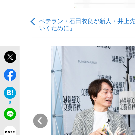
ベテラン・石田衣良が新人・井上
いくために」
「敗因分析は一切聞かれなかった」侍ジャパン選
キングの誕生を、目撃せよ。
the Style
0
前
「目標達成できなかったからと言って…」サッ