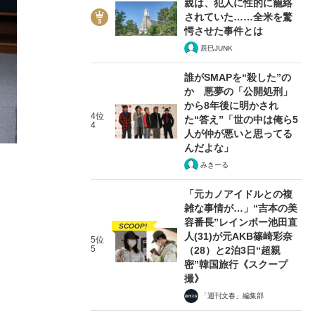
親は、犯人に性的に籠絡
されていた……全米を驚
愕させた事件とは
辰巳JUNK
誰がSMAPを“殺した”の
か 悪夢の「公開処刑」
から8年後に明かされ
4位
た“答え”「世の中は俺ら5
4
ベテラン・石田衣良が新人・井上先斗に教える実践的サバ
人が仲が悪いと思ってる
んだよな」
に」
みきーる
『イッツ・ダ・ボム』『男女最終戦争 池袋ウエストゲート
「元カノアイドルとの複
雑な事情が…」“吉本の美
関連記事
容番長”レインボー池田直
SCOOP!
人(31)が元AKB篠崎彩奈
5位
5
（28）と2泊3日“超親
「稀少なトレーディングカードのカラーコピーを路上に放
密”韓国旅行《スクープ
発しようとしたものは何なのか？
文春地下駐車場に落書
撮》
ティ、その正体はいったい!?
「ドラマが終わって池袋に
「週刊文春」編集部
も…」IWGP作者が振り返る、日本中を席巻した“あのこ
男女最終戦争 池袋ウエ