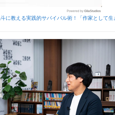
Powered by 
GliaStudios
先斗に教える実践的サバイバル術！「作家として生
いまさら聞け
Mute
手が証言した“NPB聞...
「クマが悪者扱いされているの
もっと見る
カー日本代表・森保一監督...