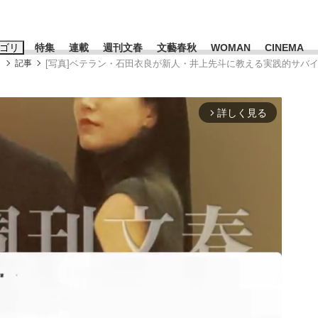
ゴリ
特集
連載
週刊文春
文藝春秋
WOMAN
CINEMA
メ
記事
[写真]ベテラン・石田衣良が新人・井上先斗に教える実践的サバ
キーワード入力
ス
エンタメ
ライフ
ビジネス
詳しく見る
arrow_forward_ios
ーワードタグ一覧
山凌輝
#高市早苗
#後藤真希
#森岡毅
#城彰二
#内田有紀
観る将棋、読
#亀和田武
て明かした日本代表監督に...
「最悪の空気のまま解散」W