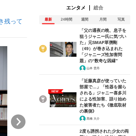
エンタメ
総合
最新
24時間
週間
月間
写真
き残って
ない資産運用のすべて
「父の通夜の晩、息子を
狙うジャニー氏に気づい
た」元SMAP草彅剛
（49）が巻き込まれた
が悲しい」『北の国から』倉本聰氏（91...
「ジャニーズ性加害問
題」の“数奇な因縁”
山本 雲丹
「近藤真彦が使っていた
部屋で…」「性器を握ら
NEW
される」ジャニー喜多川
による性加害、語り始め
た被害者たち《徹底取材
の裏側》
次
髙橋 大介
2度も誘拐された少女の両