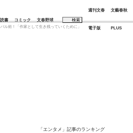
週刊文春
文藝春秋
読書
コミック
文春野球
検索
イバル術！「作家として生き残っていくために」
電子版
PLUS
インタビュー
読書
#松田聖子
む将棋
BC日本代表“敗戦”の真実 選手が明かす...
「エンタメ」記事のランキング