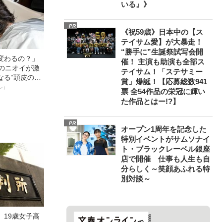
いる』》
PR
《祝59歳》日本中の【ス
テイサム愛】が大暴走！
“勝手に”生誕祭試写会開
変わるの？」
催！ 主演も助演も全部ス
ーのニオイが激
テイサム！「ステサミー
なる“頭皮のニ
賞」爆誕！【応募総数941
”を解消す
ン）
票 全54作品の栄冠に輝い
スペシャリス
た作品とはー!?】
徹底ケアとは
PR
オープン1周年を記念した
特別イベントがサムソナイ
ト・ブラックレーベル銀座
店で開催 仕事も人生も自
分らしく～笑顔あふれる特
別対談～
」19歳女子高