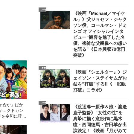
PR
《映画『Michael／マイケ
ル』》父ジョセフ・ジャク
ソン役、コールマン・ドミ
ンゴ オフィシャルインタ
ビュー“観客を魅了した名
優、複雑な父親像への想い
を語る”《日本興収70億円
突破》
PR
《映画『シェルター』》ジ
ェイソン・ステイサムがお
盆を“打破”する!!《「眠眠
打破」コラボ》
PR
か否か」ばか
《渡辺淳一原作＆娘・渡邉
が…クドカン
直子監督》“女性の性”を
”を令和に呼び
真摯に描く意欲作に黒木
は
瞳・西岡德馬・吉田羊が出
演決定！《映画『月がみて