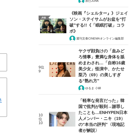
辰巳JUNK
《映画『シェルター』》ジェイ
PR
ソン・ステイサムがお盆を“打
破”する!!《「眠眠打破」コラ
ボ》
週刊文春CINEMAオンライン編集部
ヤクザ顔負けの「血みど
ろ情事」豊満な身体を舐
めまわされ…「自称16歳
9位
美少女」怪演中、かたせ
9
梨乃（69）の美しすぎ
る“熟れ方”
ゆるま 小林
発
「軽率な発言だった」韓
国で批判が殺到→謝罪し
たことも…ENHYPEN日本
10
人メンバー・ニキ（19）
位
10
の“本当の評判”〈現地記
者が解説〉