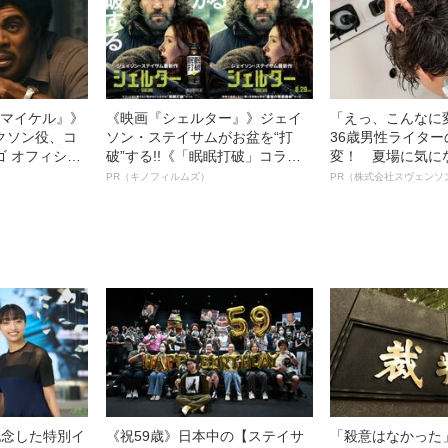
l／マイケル』》
《映画『シェルター』》ジェイ
「えっ、こんなに
クソン役、コ
ソン・ステイサムがお盆を“打
36歳男性ライタ
ゴ オフィシャ
破”する!!《「眠眠打破」コラ
変！ 夏場に気に
観客を魅了した
ボ》
オイ”や“ベタつき
PR（キノフィルムズ）
PR（株式会社スヴェンソ
像への想いを
る、“ウィッグの
0億円突破》
ト”が生み出した
記念した特別イ
《祝59歳》日本中の【ステイサ
「殺意はなかった