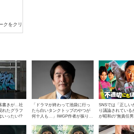
ークをクリ
落書きが…社
「ドラマが終わって池袋に行っ
SNSでは「正しい
現れたグラフ
たら白いタンクトップのやつが
り議論されている
いったい!?
何十人も…」IWGP作者が振り返
が昭和の“無責任男
る、日本中を席巻した“あのころ”
出した本当の理由