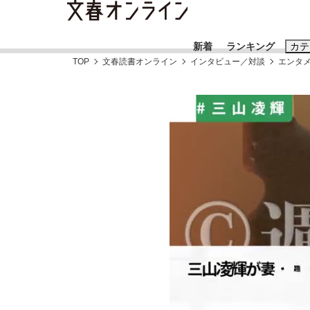
新着
ランキング
カテ
TOP
文春読書オンライン
インタビュー／対談
エンタ
スクープ
ニュー
おすすめのキ
#藤田晋
#三
#玉木雄一郎
「90%は失敗する。でも…」本田圭佑が初め
終戦から81年