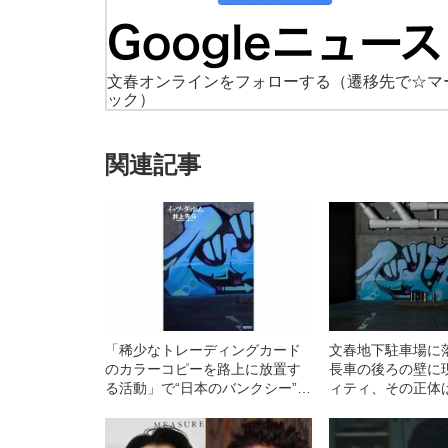
文春オンラインをフォローする
（遷移先で☆マ
ック）
関連記事
「稀少なトレーディングカード
文春地下駐車場に
のカラーコピーを路上に放置す
長車の後ろの壁に
る活動」で“日本のバンクシー”が
ィティ、その正体は
挑発しようとしたものは何なの
か？