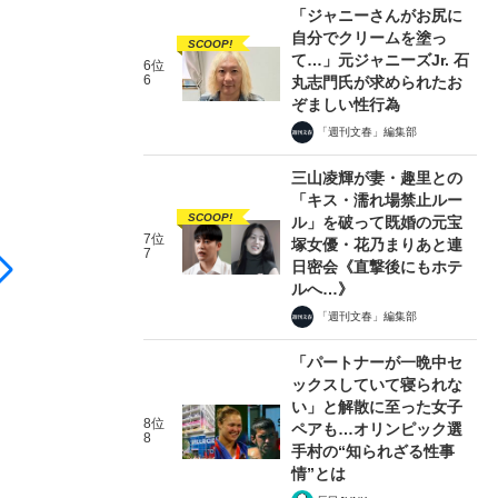
「ジャニーさんがお尻に
自分でクリームを塗っ
SCOOP!
石田 衣良
て…」元ジャニーズJr. 石
6位
6
丸志門氏が求められたお
ぞましい性行為
文藝春秋
「週刊文春」編集部
2024年9月24日 発売
三山凌輝が妻・趣里との
「キス・濡れ場禁止ルー
Amazonで購入する
SCOOP!
ル」を破って既婚の元宝
7位
塚女優・花乃まりあと連
7
日密会《直撃後にもホテ
ルへ…》
「週刊文春」編集部
「パートナーが一晩中セ
ックスしていて寝られな
い」と解散に至った女子
8位
ペアも…オリンピック選
8
手村の“知られざる性事
情”とは