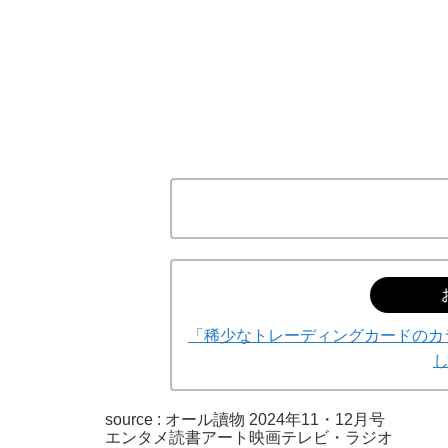
「稀少なトレーディングカードのカ
source : オール讀物 2024年11・12月号
エンタメ
読書
アート
映画
テレビ・ラジオ