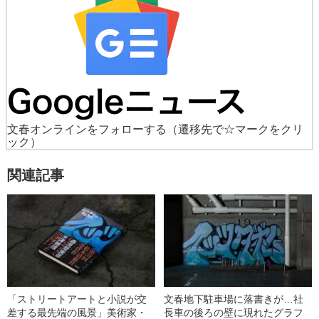
文春オンラインをフォローする
（遷移先で☆マークをクリ
ック）
関連記事
「ストリートアートと小説が交
文春地下駐車場に落書きが…社
差する最先端の風景」美術家・
長車の後ろの壁に現れたグラフ