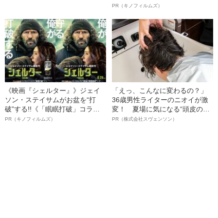
が生きる“二つの世界”
ルインタビュー“観客を魅了した
PR（キノフィルムズ）
名優、複雑な父親像への想いを
語る”《日本興収70億円突破》
《映画『シェルター』》ジェイ
「えっ、こんなに変わるの？」
ソン・ステイサムがお盆を“打
36歳男性ライターのニオイが激
破”する!!《「眠眠打破」コラ
変！ 夏場に気になる“頭皮のニ
ボ》
オイ”や“ベタつき”を解消す
PR（キノフィルムズ）
PR（株式会社スヴェンソン）
る、“ウィッグのスペシャリス
ト”が生み出した徹底ケアとは