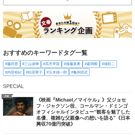
おすすめのキーワードタグ一覧
#藤田晋
#三山凌輝
#高市早苗
#後藤真希
#森岡毅
#城彰二
#内田有紀
#松田聖子
#玉木雄一郎
#亀和田武
SPECIAL
PR
《映画『Michael／マイケル』》父ジョセ
フ・ジャクソン役、コールマン・ドミンゴ
オフィシャルインタビュー“観客を魅了した
名優、複雑な父親像への想いを語る”《日本
興収70億円突破》