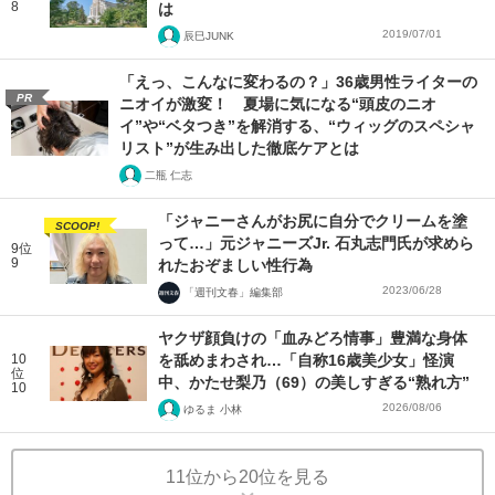
8
は
2019/07/01
辰巳JUNK
「えっ、こんなに変わるの？」36歳男性ライターの
PR
ニオイが激変！ 夏場に気になる“頭皮のニオ
イ”や“ベタつき”を解消する、“ウィッグのスペシャ
リスト”が生み出した徹底ケアとは
二瓶 仁志
「ジャニーさんがお尻に自分でクリームを塗
SCOOP!
って…」元ジャニーズJr. 石丸志門氏が求めら
9位
9
れたおぞましい性行為
2023/06/28
「週刊文春」編集部
ヤクザ顔負けの「血みどろ情事」豊満な身体
10
を舐めまわされ…「自称16歳美少女」怪演
位
中、かたせ梨乃（69）の美しすぎる“熟れ方”
10
2026/08/06
ゆるま 小林
11位から20位を見る