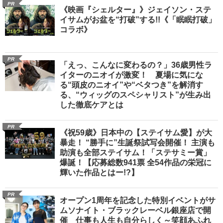
PR
《映画『シェルター』》ジェイソン・ステ
イサムがお盆を“打破”する!!《「眠眠打破」
コラボ》
PR
「えっ、こんなに変わるの？」36歳男性ラ
イターのニオイが激変！ 夏場に気にな
る“頭皮のニオイ”や“ベタつき”を解消す
る、“ウィッグのスペシャリスト”が生み出
した徹底ケアとは
PR
《祝59歳》日本中の【ステイサム愛】が大
暴走！ “勝手に”生誕祭試写会開催！ 主演も
助演も全部ステイサム！「ステサミー賞」
爆誕！【応募総数941票 全54作品の栄冠に
輝いた作品とはー!?】
PR
オープン1周年を記念した特別イベントがサ
ムソナイト・ブラックレーベル銀座店で開
催 仕事も人生も自分らしく～笑顔あふれ