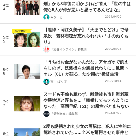
刑」から8年後に明かされた“答え”「世の中は
4位
4
俺ら5人が仲が悪いと思ってるんだよな」
2024/04/20
みきーる
【追悼・岡江久美子】「天までとどけ」で母
SCOOP!
娘役 若林志穂が忘れられない「手のぬくも
5位
5
り」
2020/04/24
「文春オンライン」特集班
「うちはお金がないんだな」アサガオで飢え
をしのぎ、洗濯機をお風呂代わりに…風間ト
6位
6
オル（61）が語る、幼少期の“極貧生活”
2023/10/14
吉川 ばんび
ヌードも不倫も厭わず、離婚後も市川海老蔵
や勝地涼と浮名を…「離婚してモテるように
7位
7
なった」高岡早紀（51）の魔性がとまらない
2024/07/29
「週刊文春」編集部
2度も誘拐された少女の両親は、犯人に性的に
籠絡されていた……全米を驚愕させた事件と
8位