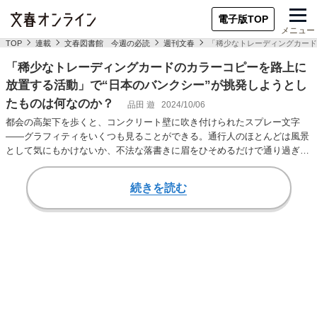
電子版TOP
メニュー
TOP
連載
文春図書館 今週の必読
週刊文春
「稀少なトレーディングカード
「稀少なトレーディングカードのカラーコピーを路上に
放置する活動」で“日本のバンクシー”が挑発しようとし
たものは何なのか？
品田 遊
2024/10/06
都会の高架下を歩くと、コンクリート壁に吹き付けられたスプレー文字
――グラフィティをいくつも見ることができる。通行人のほとんどは風景
として気にもかけないか、不法な落書きに眉をひそめるだけで通り過ぎて
いくだろう。それが…
続きを読む