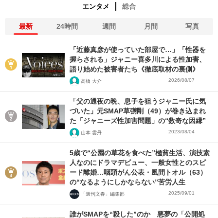
エンタメ
総合
最新
24時間
週間
月間
写真
「近藤真彦が使っていた部屋で…」「性器を
握らされる」ジャニー喜多川による性加害、
語り始めた被害者たち《徹底取材の裏側》
2026/08/07
髙橋 大介
「父の通夜の晩、息子を狙うジャニー氏に気
づいた」元SMAP草彅剛（49）が巻き込まれ
た「ジャニーズ性加害問題」の“数奇な因縁”
2023/08/04
山本 雲丹
5歳で“公園の草花を食べた”極貧生活、演技素
人なのにドラマデビュー、一般女性とのスピ
ード離婚…咽頭がん公表・風間トオル（63）
の“なるようにしかならない”苦労人生
2025/09/01
「週刊文春」編集部
誰がSMAPを“殺した”のか 悪夢の「公開処