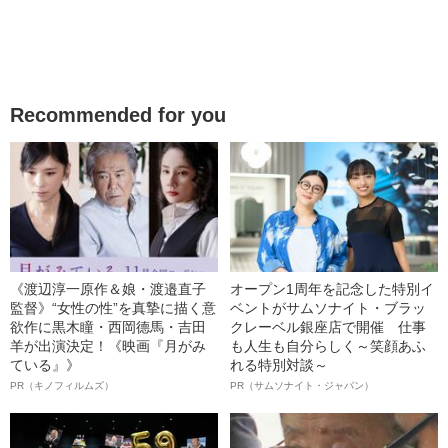
Recommended for you
《渡辺淳一原作＆娘・渡邉直子
オープン1周年を記念した特別イ
監督》“女性の性”を真摯に描く意
ベントがサムソナイト・ブラッ
欲作に黒木瞳・西岡德馬・吉田
クレーベル銀座店で開催 仕事
羊が出演決定！《映画『月がみ
も人生も自分らしく～笑顔あふ
ている』》
れる特別対談～
PR（キノフィルムズ）
PR（サムソナイト・ジャパン）