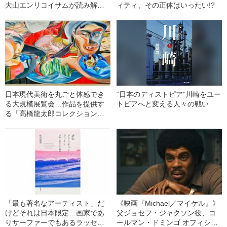
大山エンリコイサムが読み解い
ィティ、その正体はいったい!?
たストリートアートの小説『イ
ッツ・ダ・ボム』の“新しさ”
日本現代美術を丸ごと体感でき
“日本のディストピア”川崎をユー
る大規模展覧会…作品を提供す
トピアへと変える人々の戦い
る「高橋龍太郎コレクション」
とは何か
「最も著名なアーティスト」だ
《映画『Michael／マイケル』》
けどそれは日本限定…画家であ
父ジョセフ・ジャクソン役、コ
りサーファーでもあるラッセン
ールマン・ドミンゴ オフィシャ