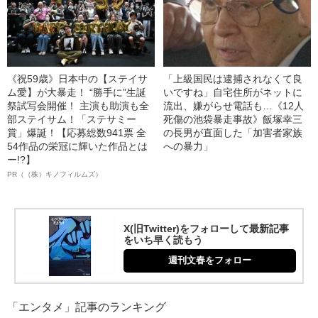
《祝59歳》日本中の【ステイサ
「上級国民は逮捕されなくて良
ム愛】が大暴走！ “勝手に”生誕
いですね」自宅住所がネットに
祭試写会開催！ 主演も助演も全
流出、嫌がらせ電話も…《12人
部ステイサム！「ステサミー
死傷の池袋暴走事故》飯塚幸三
賞」爆誕！【応募総数941票 全
の長男が直面した「加害者家族
54作品の栄冠に輝いた作品とは
への暴力」
ー!?】
PR（（株）キノフィルムズ）
X(旧Twitter)をフォローして最新記事
をいち早く読もう
週刊文春をフォロー
「エンタメ」記事のランキング