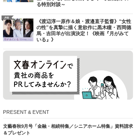
る特別対談～
PR
《渡辺淳一原作＆娘・渡邉直子監督》“女性
の性”を真摯に描く意欲作に黒木瞳・西岡德
馬・吉田羊が出演決定！《映画『月がみて
いる』》
PRESENT & EVENT
文藝春秋9月号「金融・相続特集／シニアホーム特集」資料請求
＆プレゼント