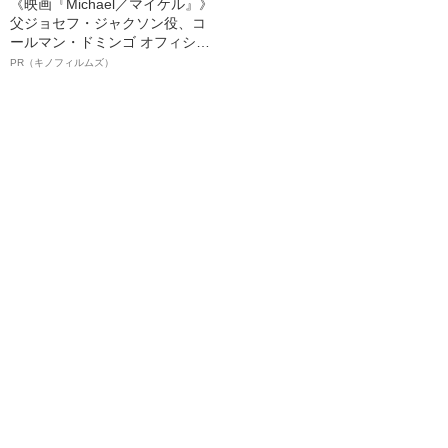
《映画『Michael／マイケル』》
父ジョセフ・ジャクソン役、コ
ールマン・ドミンゴ オフィシャ
ルインタビュー“観客を魅了した
PR（キノフィルムズ）
名優、複雑な父親像への想いを
語る”《日本興収70億円突破》