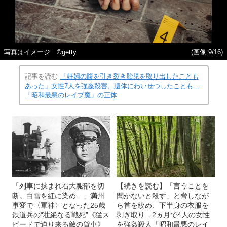
写真はイメージ ©getty
(画像 9/16)
記事を読む
「妊婦の腹を引き裂き胎児を取り出したことも
あった」女性7人を強姦殺害、遺体にわいせつしたことも…
「昭和最悪のレイプ魔」の正体
「列車に挟まれ右大腿部を切
【続きを読む】「言うことを
断。白雪を紅に染め…」満州
聞かないと殺す」と脅しなが
事変で〈軍神〉となった25歳
ら首を絞め、下半身の衣服を
鉄道兵の“壮絶なる戦死”《猛ス
剥ぎ取り…2ヵ月で4人の女性
ピードで迫り来る敵の貨車》
を強姦殺人「昭和最悪のレイ