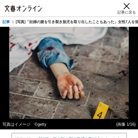
記事に戻る
記事
[写真]「妊婦の腹を引き裂き胎児を取り出したこともあった」女性7人
写真はイメージ ©getty
(画像 1/16)