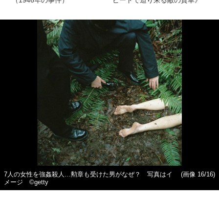
7人の女性を強姦殺人…勲章も受けた男がなぜ？ 写真はイ
(画像 16/16)
メージ ©getty