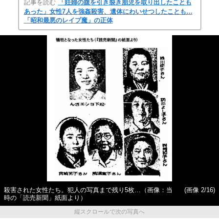
記事を読む
「妊婦の腹を引き裂き胎児を取り出したことも
あった」女性7人を強姦殺害、遺体にわいせつしたことも…
「昭和最悪のレイプ魔」の正体
殺害された女性たち。犯人の写真まで残り5枚…（画像：当
(画像 2/16)
時の「読売新聞」紙面より）
縦スクロールで次の写真へ