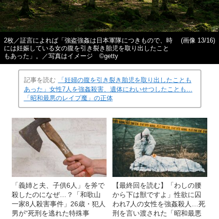
2枚／証言によれば「強盗強姦は日本軍隊につきもので、時
(画像 13/16)
には妊娠している女の腹を引き裂き胎児を取り出したこと
もあった」。／写真はイメージ ©getty
記事を読む
「妊婦の腹を引き裂き胎児を取り出したことも
あった」女性7人を強姦殺害、遺体にわいせつしたことも…
「昭和最悪のレイプ魔」の正体
「義姉と夫、子供6人」を斧で
【最終回を読む】「わしの腰
殺したのになぜ…？「和歌山
から下は獣ですよ」性欲に囚
一家8人殺害事件」26歳・犯人
われ7人の女性を強姦殺人…死
男が“死刑を逃れた特殊事
刑を言い渡された「昭和最悪