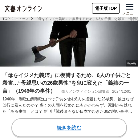
電子版TOP
メニュー
TOP
ニュース
「母をイジメた義姉」に復讐するため、6人の子供ごと殺害…“母親思
「母をイジメた義姉」に復讐するため、6人の子供ごと
殺害…“母親思いの26歳男性”を鬼に変えた「義姉の一
言」（1946年の事件）
鉄人ノンフィクション編集部
2024/12/01
1946年、和歌山県和歌山市で子供を含む8人を虐殺した26歳男。彼はなぜ
凶行に及んだのか？ 多くの人間を殺めたにもかかわらず、死刑から逃れ
た「ある事情」とは？ 新刊『戦後まもない日本で起きた30の怖い事件』
（鉄人社…
続きを読む