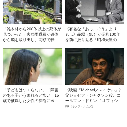
「雑木林から200体以上の死体が
《有名な「あっ、そう」より
見つかった」火葬場職員が遺体
も…》義甥（95）が昭和100年
から脳を取り出し、高額で転
を前に振り返る「昭和天皇の何
売…群馬で“日本を揺るがす大事
とも云えない雰囲気」
件”が起きてしまったワケ
「子どもはつくらない」「障害
《映画『Michael／マイケル』》
のある子がうまれると怖い」15
父ジョセフ・ジャクソン役、コ
歳で被爆した女性の決断に医者
ールマン・ドミンゴ オフィシャ
が激怒…彼女の人生を変えた“医
ルインタビュー“観客を魅了した
PR（キノフィルムズ）
者からの衝撃的な一言”
名優、複雑な父親像への想いを
語る”《日本興収70億円突破》