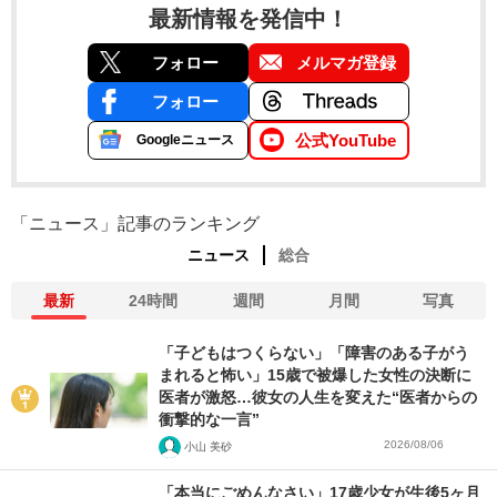
最新情報を発信中！
フォロー
メルマガ登録
フォロー
公式YouTube
Googleニュース
「ニュース」記事のランキング
ニュース
総合
最新
24時間
週間
月間
写真
「子どもはつくらない」「障害のある子がう
まれると怖い」15歳で被爆した女性の決断に
医者が激怒…彼女の人生を変えた“医者からの
衝撃的な一言”
2026/08/06
小山 美砂
「本当にごめんなさい」17歳少女が生後5ヶ月