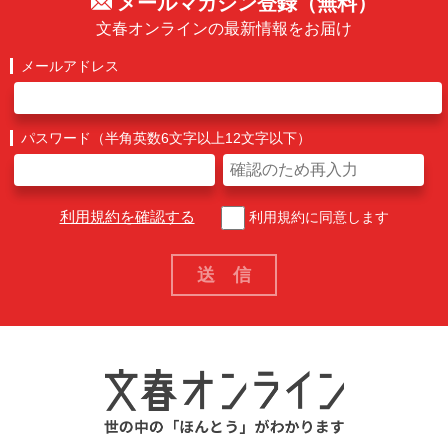
メールマガジン登録（無料）
文春オンラインの最新情報をお届け
メールアドレス
パスワード（半角英数6文字以上12文字以下）
利用規約を確認する
利用規約に同意します