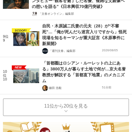
ンタビュー“観客を魅了した名優、複雑な父親像へ
の想いを語る”《日本興収70億円突破》
「文春オンライン」編集部
自民・木原誠二氏妻の元夫（28）が“不審
SCOOP!
死”…「俺が死んだら迷宮入りですから」怪死
9位
現場を知るキーマンが重大証言《木原事件に
9
新展開》
2026/08/05
「週刊文春」編集部
「首都圏はロシアン・ルーレットの上にあ
NEW
る」3800万人が暮らす土地で何が…京大名誉
10
教授が解説する「首都直下地震」のメカニズ
位
10
ム
51分前
鎌田 浩毅
11位から20位を見る