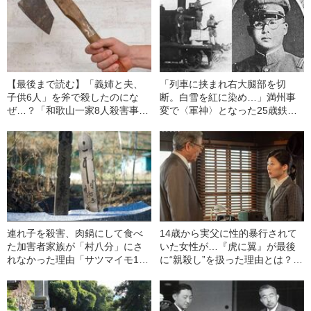
【最後まで読む】「義姉と夫、
「列車に挟まれ右大腿部を切
子供6人」を斧で殺したのにな
断。白雪を紅に染め…」満州事
ぜ…？「和歌山一家8人殺害事
変で〈軍神〉となった25歳鉄道
件」26歳・犯人男が“死刑を逃れ
兵の“壮絶なる戦死”《猛スピード
た”特殊事情（1946年の事件）
で迫り来る敵の貨車》
連れ子を殺害、肉鍋にして食べ
14歳から実父に性的暴行されて
た加害者家族が「村八分」にさ
いた女性が…『虎に翼』が最後
れなかった理由「サツマイモ1本
に“親殺し”を扱った理由とは？
出れば、御馳走の時代だったん
異色の朝ドラヒロイン「寅子」
だよ」（1945年の事件）
が問い続けたもの