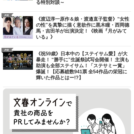
る特別対談～
PR
《渡辺淳一原作＆娘・渡邉直子監督》“女性
の性”を真摯に描く意欲作に黒木瞳・西岡德
馬・吉田羊が出演決定！《映画『月がみて
いる』》
PR
《祝59歳》日本中の【ステイサム愛】が大
暴走！ “勝手に”生誕祭試写会開催！ 主演も
助演も全部ステイサム！「ステサミー賞」
爆誕！【応募総数941票 全54作品の栄冠に
輝いた作品とはー!?】