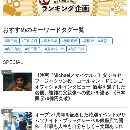
おすすめのキーワードタグ一覧
#藤田晋
#三山凌輝
#高市早苗
#後藤真希
#森岡毅
#城彰二
#内田有紀
#松田聖子
#玉木雄一郎
#亀和田武
SPECIAL
PR
《映画『Michael／マイケル』》父ジョセ
フ・ジャクソン役、コールマン・ドミンゴ
オフィシャルインタビュー“観客を魅了した
名優、複雑な父親像への想いを語る”《日本
興収70億円突破》
PR
オープン1周年を記念した特別イベントがサ
ムソナイト・ブラックレーベル銀座店で開
催 仕事も人生も自分らしく～笑顔あふれ