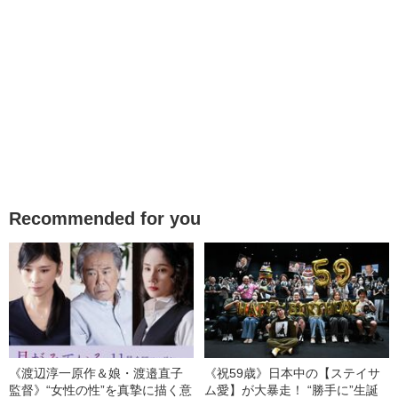
Recommended for you
《渡辺淳一原作＆娘・渡邉直子
《祝59歳》日本中の【ステイサ
監督》“女性の性”を真摯に描く意
ム愛】が大暴走！ “勝手に”生誕