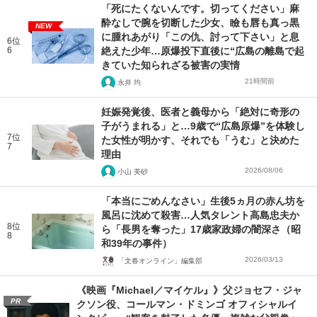
「死にたくないんです。切ってください」麻
酔なしで腕を切断した少女、瞼も唇も真っ黒
NEW
に腫れあがり「この仇、討って下さい」と息
6位
6
絶えた少年…原爆投下直後に“広島の離島で起
きていた知られざる被害の実情
21時間前
永井 均
妊娠発覚後、医者と義母から「絶対に奇形の
子がうまれる」と…9歳で“広島原爆”を体験し
7位
た女性が明かす、それでも「うむ」と決めた
7
理由
2026/08/06
小山 美砂
「本当にごめんなさい」生後5ヵ月の赤ん坊を
風呂に沈めて殺害…人気タレント高島忠夫か
8位
ら「長男を奪った」17歳家政婦の闇深さ（昭
8
和39年の事件）
2026/03/13
「文春オンライン」編集部
《映画『Michael／マイケル』》父ジョセフ・ジャ
PR
クソン役、コールマン・ドミンゴ オフィシャルイ