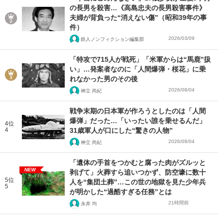
の長男を殺害…《高島忠夫の長男殺害事件》
夫婦が背負った“消えない傷”（昭和39年の事
件）
2026/03/09
鉄人ノンフィクション編集部
「特攻で715人が戦死」「米軍からは“馬鹿”扱
い」…発案者なのに「人間爆弾・桜花」に乗
れなかった男のその後
2026/08/04
神立 尚紀
戦争末期の日本軍が作ろうとしたのは「人間
爆弾」だった…「いったい誰を乗せるんだ」
4位
4
31歳軍人が口にした“驚きの人物”
2026/08/04
神立 尚紀
「遺体の手首をつかむと腐った肉がズルッと
NEW
剥げて」火葬すら追いつかず、防空壕に数十
5位
人を“集団土葬”…この世の地獄を見た少年兵
5
が明かした“過酷すぎる任務”とは
21時間前
永井 均