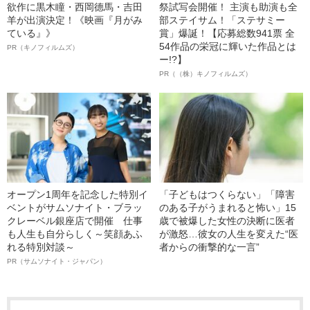
欲作に黒木瞳・西岡德馬・吉田
祭試写会開催！ 主演も助演も全
羊が出演決定！《映画『月がみ
部ステイサム！「ステサミー
ている』》
賞」爆誕！【応募総数941票 全
54作品の栄冠に輝いた作品とは
PR（キノフィルムズ）
ー!?】
PR（（株）キノフィルムズ）
オープン1周年を記念した特別イ
「子どもはつくらない」「障害
ベントがサムソナイト・ブラッ
のある子がうまれると怖い」15
クレーベル銀座店で開催 仕事
歳で被爆した女性の決断に医者
も人生も自分らしく～笑顔あふ
が激怒…彼女の人生を変えた“医
れる特別対談～
者からの衝撃的な一言”
PR（サムソナイト・ジャパン）