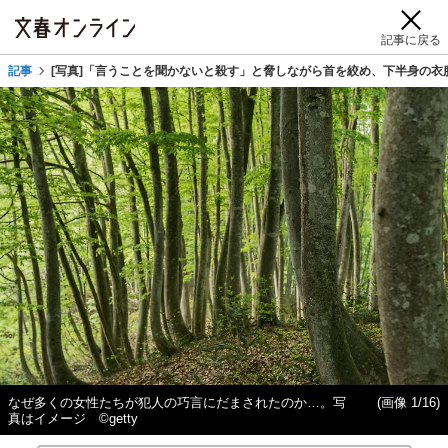
記事に戻る
記事
[写真]「言うことを聞かないと殺す」と脅しながら首を絞め、下半身の衣
なぜ多くの女性たちが犯人の巧言にだまされたのか…。写
(画像 1/16)
真はイメージ ©getty