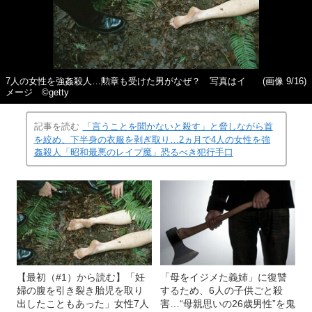
7人の女性を強姦殺人…勲章も受けた男がなぜ？ 写真はイ
(画像 9/16)
メージ ©getty
記事を読む
「言うことを聞かないと殺す」と脅しながら首
を絞め、下半身の衣服を剥ぎ取り…2ヵ月で4人の女性を強
姦殺人「昭和最悪のレイプ魔」恐るべき犯行手口
【最初（#1）から読む】「妊
「母をイジメた義姉」に復讐
婦の腹を引き裂き胎児を取り
するため、6人の子供ごと殺
出したこともあった」女性7人
害…“母親思いの26歳男性”を鬼