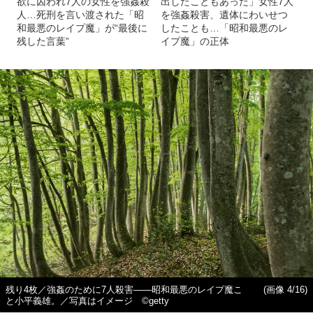
欲に囚われ7人の女性を強姦殺
出したこともあった」女性7人
人…死刑を言い渡された「昭
を強姦殺害、遺体にわいせつ
和最悪のレイプ魔」が“最後に
したことも…「昭和最悪のレ
残した言葉”
イプ魔」の正体
残り4枚／強姦のために7人殺害――昭和最悪のレイプ魔こ
(画像 4/16)
と小平義雄。／写真はイメージ ©getty