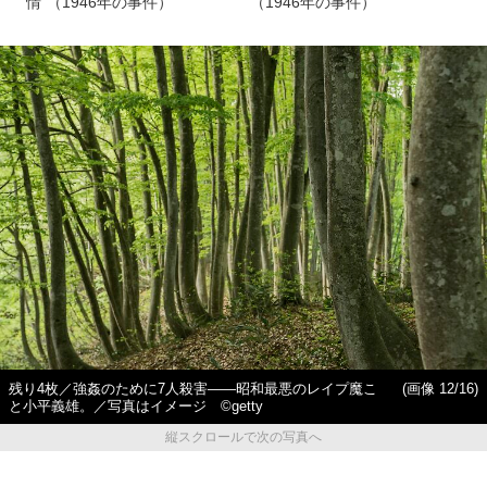
情”（1946年の事件）
（1946年の事件）
残り4枚／強姦のために7人殺害――昭和最悪のレイプ魔こ
(画像 12/16)
と小平義雄。／写真はイメージ ©getty
縦スクロールで次の写真へ