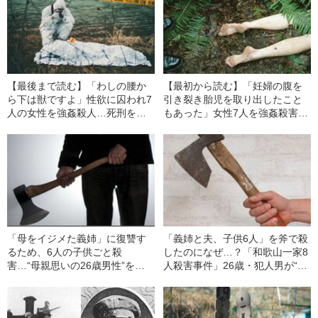
【最後まで読む】「わしの腰か
【最初から読む】「妊婦の腹を
ら下は獣ですよ」性欲に囚われ7
引き裂き胎児を取り出したこと
人の女性を強姦殺人…死刑を言
もあった」女性7人を強姦殺害、
い渡された「昭和最悪のレイプ
遺体にわいせつしたことも…
魔」が“最後に残した言葉”
「昭和最悪のレイプ魔」の正体
「母をイジメた義姉」に復讐す
「義姉と夫、子供6人」を斧で殺
るため、6人の子供ごと殺
したのになぜ…？「和歌山一家8
害…“母親思いの26歳男性”を鬼
人殺害事件」26歳・犯人男が“死
に変えた「義姉の一言」（1946
刑を逃れた特殊事情”（1946年の
年の事件）
事件）