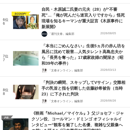
自民・木原誠二氏妻の元夫（28）が“不審
SCOOP!
死”…「俺が死んだら迷宮入りですから」怪死
6位
現場を知るキーマンが重大証言《木原事件に
6
新展開》
2026/08/05
「週刊文春」編集部
「本当にごめんなさい」生後5ヵ月の赤ん坊を
風呂に沈めて殺害…人気タレント高島忠夫か
7位
ら「長男を奪った」17歳家政婦の闇深さ（昭
7
和39年の事件）
2026/03/13
「文春オンライン」編集部
「判決の瞬間、スキップしてVサイン」交際相
手の乳首と指を切断した佐藤紗希被告（当時
8位
8
23）に下された判決
2026/06/26
「文春オンライン」編集部
《映画『Michael／マイケル』》父ジョセフ・ジャ
PR
クソン役、コールマン・ドミンゴ オフィシャルイ
ンタビュー“観客を魅了した名優、複雑な父親像へ