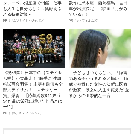
クレーベル銀座店で開催 仕事
欲作に黒木瞳・西岡德馬・吉田
も人生も自分らしく～笑顔あふ
羊が出演決定！《映画『月がみ
れる特別対談～
ている』》
PR（サムソナイト・ジャパン）
PR（キノフィルムズ）
《祝59歳》日本中の【ステイサ
「子どもはつくらない」「障害
ム愛】が大暴走！ “勝手に”生誕
のある子がうまれると怖い」15
祭試写会開催！ 主演も助演も全
歳で被爆した女性の決断に医者
部ステイサム！「ステサミー
が激怒…彼女の人生を変えた“医
賞」爆誕！【応募総数941票 全
者からの衝撃的な一言”
54作品の栄冠に輝いた作品とは
ー!?】
PR（（株）キノフィルムズ）