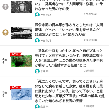
い」…発案者なのに「人間爆弾・桜花」に乗
れなかった男のその後
2026/08/04
神立 尚紀
戦争末期の日本軍が作ろうとしたのは「人間
爆弾」だった…「いったい誰を乗せるんだ」
31歳軍人が口にした“驚きの人物”
2026/08/04
神立 尚紀
「遺体の手首をつかむと腐った肉がズルッと
NEW
剥げて」火葬すら追いつかず、防空壕に数十
4位
人を“集団土葬”…この世の地獄を見た少年兵
4
が明かした“過酷すぎる任務”とは
21時間前
永井 均
「死にたくないんです。切ってください」麻
酔なしで腕を切断した少女、瞼も唇も真っ黒
NEW
に腫れあがり「この仇、討って下さい」と息
5位
5
絶えた少年…原爆投下直後に“広島の離島で起
きていた知られざる被害の実情
21時間前
永井 均