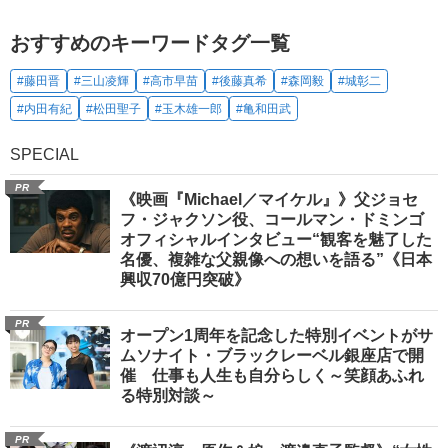
おすすめのキーワードタグ一覧
#藤田晋
#三山凌輝
#高市早苗
#後藤真希
#森岡毅
#城彰二
#内田有紀
#松田聖子
#玉木雄一郎
#亀和田武
SPECIAL
PR
《映画『Michael／マイケル』》父ジョセ
フ・ジャクソン役、コールマン・ドミンゴ
オフィシャルインタビュー“観客を魅了した
名優、複雑な父親像への想いを語る”《日本
興収70億円突破》
PR
オープン1周年を記念した特別イベントがサ
ムソナイト・ブラックレーベル銀座店で開
催 仕事も人生も自分らしく～笑顔あふれ
る特別対談～
PR