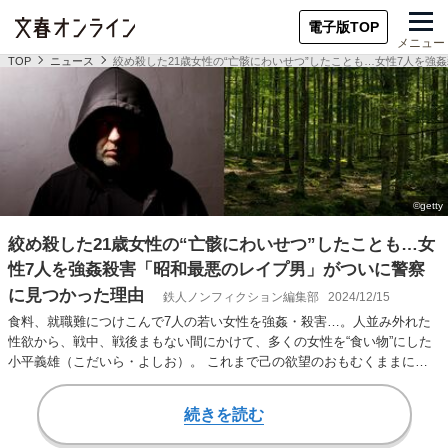
電子版TOP
メニュー
TOP
ニュース
絞め殺した21歳女性の“亡骸にわいせつ”したことも…女性7人を
絞め殺した21歳女性の“亡骸にわいせつ”したことも…女
性7人を強姦殺害「昭和最悪のレイプ男」がついに警察
に見つかった理由
鉄人ノンフィクション編集部
2024/12/15
食料、就職難につけこんで7人の若い女性を強姦・殺害…。人並み外れた
性欲から、戦中、戦後まもない間にかけて、多くの女性を“食い物”にした
小平義雄（こだいら・よしお）。 これまで己の欲望のおもむくままに犯
行を繰り返して…
続きを読む