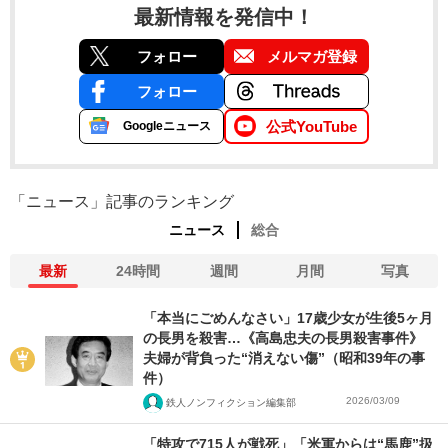
最新情報を発信中！
フォロー
メルマガ登録
フォロー
公式YouTube
Googleニュース
「ニュース」記事のランキング
ニュース
総合
最新
24時間
週間
月間
写真
「本当にごめんなさい」17歳少女が生後5ヶ月
の長男を殺害…《高島忠夫の長男殺害事件》
夫婦が背負った“消えない傷”（昭和39年の事
件）
2026/03/09
鉄人ノンフィクション編集部
「特攻で715人が戦死」「米軍からは“馬鹿”扱