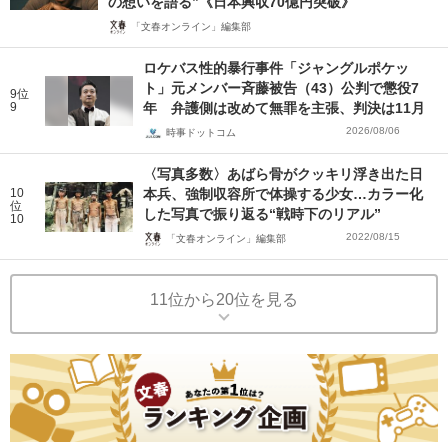
の想いを語る”《日本興収70億円突破》
「文春オンライン」編集部
ロケバス性的暴行事件「ジャングルポケッ
ト」元メンバー斉藤被告（43）公判で懲役7
9位
9
年 弁護側は改めて無罪を主張、判決は11月
2026/08/06
時事ドットコム
〈写真多数〉あばら骨がクッキリ浮き出た日
10
本兵、強制収容所で体操する少女…カラー化
位
した写真で振り返る“戦時下のリアル”
10
2022/08/15
「文春オンライン」編集部
11位から20位を見る