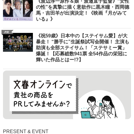
《渡辺淳一原作＆娘・渡邉直子監督》“女性
の性”を真摯に描く意欲作に黒木瞳・西岡德
馬・吉田羊が出演決定！《映画『月がみて
いる』》
PR
《祝59歳》日本中の【ステイサム愛】が大
暴走！ “勝手に”生誕祭試写会開催！ 主演も
助演も全部ステイサム！「ステサミー賞」
爆誕！【応募総数941票 全54作品の栄冠に
輝いた作品とはー!?】
PRESENT & EVENT