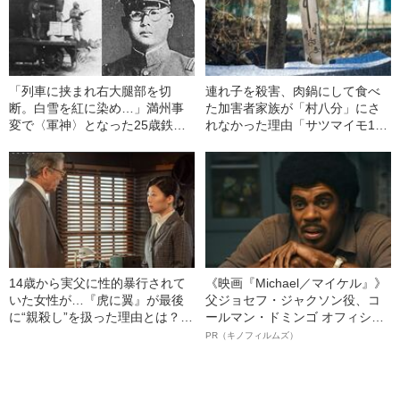
「列車に挟まれ右大腿部を切
連れ子を殺害、肉鍋にして食べ
断。白雪を紅に染め…」満州事
た加害者家族が「村八分」にさ
変で〈軍神〉となった25歳鉄道
れなかった理由「サツマイモ1本
兵の“壮絶なる戦死”《猛スピード
出れば、御馳走の時代だったん
で迫り来る敵の貨車》
だよ」（1945年の事件）
14歳から実父に性的暴行されて
《映画『Michael／マイケル』》
いた女性が…『虎に翼』が最後
父ジョセフ・ジャクソン役、コ
に“親殺し”を扱った理由とは？
ールマン・ドミンゴ オフィシャ
異色の朝ドラヒロイン「寅子」
ルインタビュー“観客を魅了した
PR（キノフィルムズ）
が問い続けたもの
名優、複雑な父親像への想いを
語る”《日本興収70億円突破》