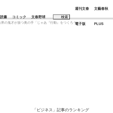
週刊文春
文藝春秋
読書
コミック
文春野球
検索
告界の鬼才が放つ奥の手「じゃあ『行動』をつくろう」
電子版
PLUS
インタビュー
読書
#松田聖子
本田圭佑が初めて明かした日本代表監督に...
K-POPアイドルたち
「ビジネス」記事のランキング