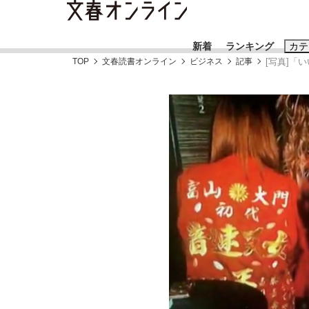
新着
ランキング
カテ
TOP
文春読書オンライン
ビジネス
記事
[写真]
スクープ
ニュー
おすすめのキ
#藤田晋
#三
#玉木雄一郎
《BTS厳戒トーキョー滞在記》RM→渋谷で飲
終戦から81年