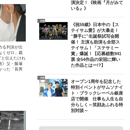
演決定！《映画『月がみて
いる』》
PR
《祝59歳》日本中の【ス
テイサム愛】が大暴走！
“勝手に”生誕祭試写会開
催！ 主演も助演も全部ス
める判決が出
テイサム！「ステサミー
なくゼロ」裁
賞」爆誕！【応募総数941
”と伝えたけれ
票 全54作品の栄冠に輝い
故》父・飯塚
た作品とはー!?】
かった「長男
PR
オープン1周年を記念した
特別イベントがサムソナイ
ト・ブラックレーベル銀座
店で開催 仕事も人生も自
分らしく～笑顔あふれる特
別対談～