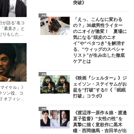
突破》
PR
「えっ、こんなに変わる
行が語る“名コ
の？」36歳男性ライター
る「素直さ」と
のニオイが激変！ 夏場に
だりもしたけ
気になる“頭皮のニオ
です。」「挽
イ”や“ベタつき”を解消す
る、“ウィッグのスペシャ
リスト”が生み出した徹底
ケアとは
PR
《映画『シェルター』》ジ
ェイソン・ステイサムがお
l／マイケル』》
盆を“打破”する!!《「眠眠
クソン役、コ
打破」コラボ》
ゴ オフィシャ
観客を魅了した
PR
像への想いを
《渡辺淳一原作＆娘・渡邉
0億円突破》
直子監督》“女性の性”を
真摯に描く意欲作に黒木
瞳・西岡德馬・吉田羊が出