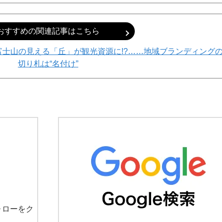
おすすめの関連記事はこちら
富士山の見える「丘」が観光資源に!?……地域ブランディング
切り札は“名付け”
ォローをク