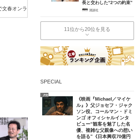
長と交わした“2つの約束”
で文春オンラ
清談社
11位から20位を見る
SPECIAL
PR
《映画『Michael／マイケ
ル』》父ジョセフ・ジャク
ソン役、コールマン・ドミ
ンゴ オフィシャルインタ
ビュー“観客を魅了した名
優、複雑な父親像への想い
を語る”《日本興収70億円