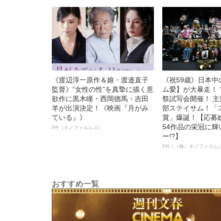
《渡辺淳一原作＆娘・渡邉直子
《祝59歳》日本
監督》“女性の性”を真摯に描く意
ム愛】が大暴走！ 
欲作に黒木瞳・西岡德馬・吉田
祭試写会開催！ 
羊が出演決定！《映画『月がみ
部ステイサム！「
ている』》
賞」爆誕！【応募総
54作品の栄冠に
PR（キノフィルムズ）
ー!?】
PR（（株）キノフィルム
おすすめ一覧