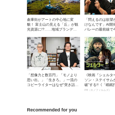
倉庫街がアートの中心地に変
「問えるのは欲望
貌！ 富士山の見える「丘」が観
けなんです」AI開
光資源に!?……地域ブランディ
バレーの最前線で
ングの切り札は“名付け”
こと
「想像力と数百円」「モノより
《映画『シェルタ
思い出。」「生きろ。」一流の
ソン・ステイサム
コピーライターはなぜ“突き詰め
破”する!!《「眠
たシンプルな言葉”を大切にする
ボ》
PR（キノフィルムズ）
のか？《糸井重里×小西利行》
Recommended for you