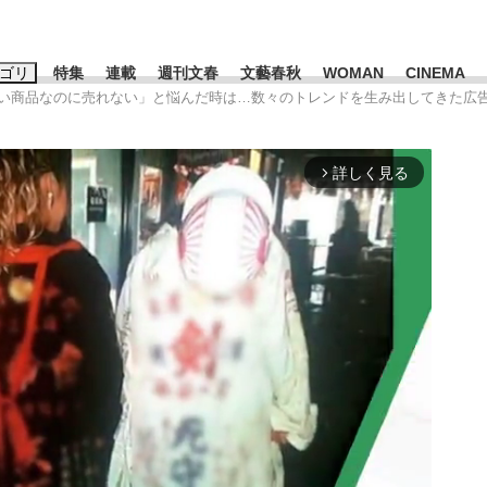
ゴリ
特集
連載
週刊文春
文藝春秋
WOMAN
CINEMA
「いい商品なのに売れない」と悩んだ時は…数々のトレンドを生み出してきた広
キーワード入力
ス
エンタメ
ライフ
ビジネス
詳しく見る
arrow_forward_ios
ーワードタグ一覧
山凌輝
#高市早苗
#後藤真希
#森岡毅
#城彰二
#内田有紀
#亀和田武
み会、JIN→伊豆の...
「90%は失敗する。でも…」
日本生まれの