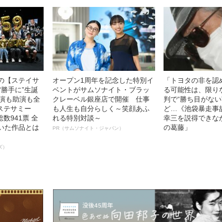
中の【ステイサ
オープン1周年を記念した特別イ
「トヨタの非を認
“勝手に”生誕
ベントがサムソナイト・ブラッ
る可能性は、限り
主演も助演も全
クレーベル銀座店で開催 仕事
判で“勝ち目がない
ステサミー
も人生も自分らしく～笑顔あふ
ど…《池袋暴走事
数941票 全
れる特別対談～
幸三を説得できな
輝いた作品とは
の葛藤」
PR（サムソナイト・ジャパン）
ズ）