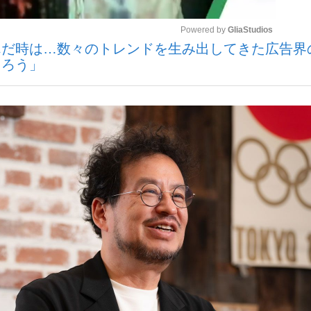
Powered by 
GliaStudios
んだ時は…数々のトレンドを生み出してきた広告界
観る将棋、読
くろう」
Mute
”の真実 選手が明かす...
「敗因分析は一切聞かれなか
の国から』倉本聰氏（91...