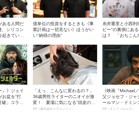
がある人間だ
億単位の投資をするときも《事
糸井重里と小西利
発、シリコン
業計画は一切見ない》ほうがい
ピー”の裏側にあ
今起きている
い“納得の理由”
は？ 「おちこん
れど、私はげんき
肉と米」
ー』》ジェイ
「えっ、こんなに変わるの？」
《映画『Michae
がお盆を“打
36歳男性ライターのニオイが激
父ジョセフ・ジャ
眠打破」コラ
変！ 夏場に気になる“頭皮のニ
ールマン・ドミン
オイ”や“ベタつき”を解消す
ルインタビュー“
PR（株式会社スヴェンソン）
PR（キノフィルムズ）
る、“ウィッグのスペシャリス
名優、複雑な父親
ト”が生み出した徹底ケアとは
語る”《日本興収7