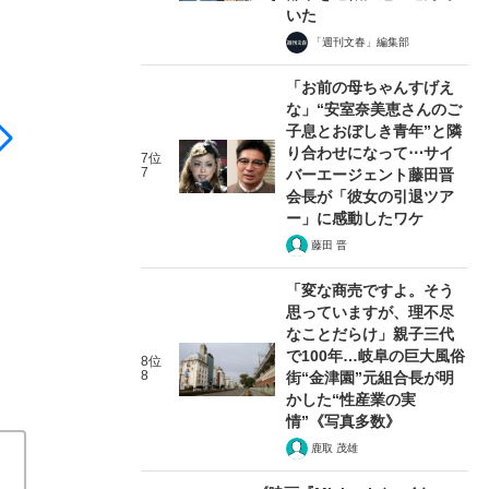
いた
「週刊文春」編集部
「お前の母ちゃんすげえ
な」“安室奈美恵さんのご
子息とおぼしき青年”と隣
り合わせになって⋯サイ
7位
7
バーエージェント藤田晋
会長が「彼女の引退ツア
ー」に感動したワケ
藤田 晋
「変な商売ですよ。そう
思っていますが、理不尽
なことだらけ」親子三代
で100年…岐阜の巨大風俗
8位
8
街“金津園”元組合長が明
かした“性産業の実
情”《写真多数》
鹿取 茂雄