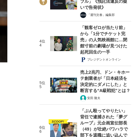
ブル」《預託法違反の疑
いで告発状》
「週刊文春」編集部
「観客ゼロが当たり前」
から「1分でチケット完
売」の人気映画館に…閉
2/6
4位
4
館寸前の劇場が見つけた
起死回生の一手
プレジデントオンライン
売上2兆円、ドン・キホー
テ創業者が「日本経済を
5位
決定的にダメにした」と
5
断言する“A級戦犯”とは？
安田 隆夫
「ぶん殴ってやりたい」
背任で逮捕された「夢グ
SCOOP!
ループ」元企画宣伝部長
6位
（49）が壮絶パワハラで
6
部下を退職に追い込んで