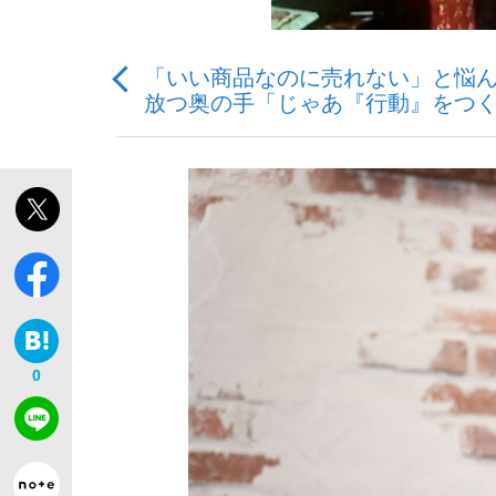
「いい商品なのに売れない」と悩
放つ奥の手「じゃあ『行動』をつ
「最悪の空気のまま解散」WBC日本代表“敗戦
私のあのとき、私のいま
0
「クマが悪者扱いされているのが悲しい」『北
キングの誕生を、目撃せよ。