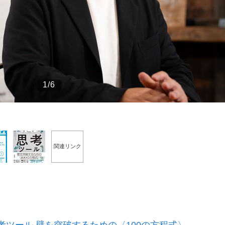
もっと見る
もっと見る
1/6
関連リンク
考ツール 壁を突破するための〈100の方程式〉