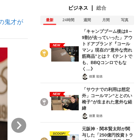
ビジネス
総合
最新
24時間
週間
月間
写真
の鬼才が
む将棋
「キャンプブーム後は8～
9割が去っていった」アウ
トドアブランド『コール
NEW
マン』現在の“意外な売れ
った」侍ジャパン選手が証言した“NPB聞...
筋商品”とは？《テントで
も、BBQコンロでもな
く…》
徳重 龍徳
「サウナでの利用は想定
NEW
外」コールマン“ととのい
椅子”が生まれた意外な経
緯
徳重 龍徳
次
元阪神・関本賢太郎が関
SCOOP!
与した「250億円投資トラ