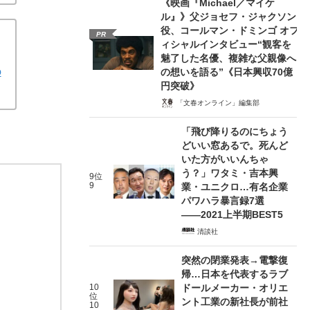
《映画『Michael／マイケ
ル』》父ジョセフ・ジャクソン
役、コールマン・ドミンゴ オフ
PR
ィシャルインタビュー“観客を
魅了した名優、複雑な父親像へ
の
の想いを語る”《日本興収70億
円突破》
「文春オンライン」編集部
「飛び降りるのにちょう
どいい窓あるで。死んど
いた方がいいんちゃ
う？」ワタミ・吉本興
9位
9
業・ユニクロ…有名企業
パワハラ暴言録7選
――2021上半期BEST5
清談社
突然の閉業発表→電撃復
帰…日本を代表するラブ
10
ドールメーカー・オリエ
位
ント工業の新社長が前社
10