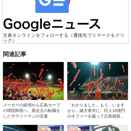
文春オンラインをフォローする
（遷移先で☆マークをクリ
ック）
関連記事
メーカーの経理から広島カープ
「わかりました。もう、います
の球団幹部へ…異次元の転職を
から」緒方孝市に、巨人10億円
したサラリーマンの言葉
のオファーを蹴って広島残留を
決めさせた言葉