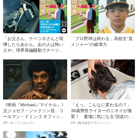
「お父さん、ナベツネさんと喧
「プロ野球は終わる」高校生“直
嘩したらあかん。あの人は怖い
メジャー”の破壊力
人や」球界再編騒動でナベツネ
に抗ったサラリーマンの熱い実
話
《映画『Michael／マイケル』》
「えっ、こんなに変わるの？」
父ジョセフ・ジャクソン役、コ
36歳男性ライターのニオイが激
ールマン・ドミンゴ オフィシャ
変！ 夏場に気になる“頭皮のニ
ルインタビュー“観客を魅了した
オイ”や“ベタつき”を解消す
PR（キノフィルムズ）
PR（株式会社スヴェンソン）
名優、複雑な父親像への想いを
る、“ウィッグのスペシャリス
語る”《日本興収70億円突破》
ト”が生み出した徹底ケアとは