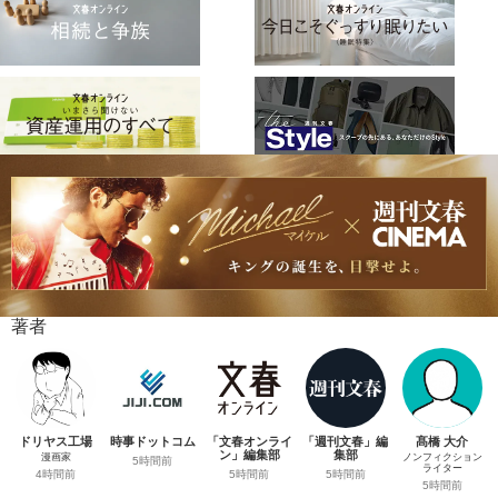
著者
ドリヤス工場
時事ドットコム
「文春オンライ
「週刊文春」編
髙橋 大介
ン」編集部
集部
漫画家
ノンフィクション
5時間前
ライター
5時間前
5時間前
4時間前
5時間前