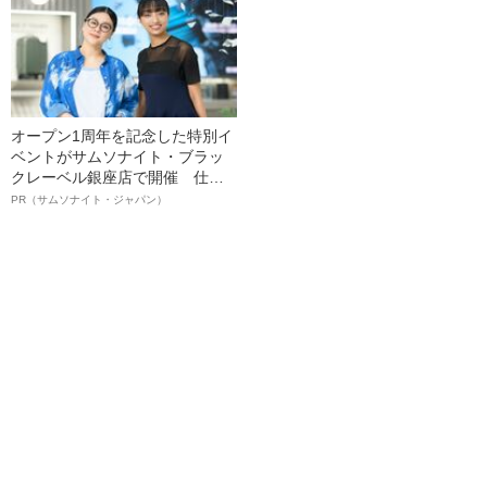
オープン1周年を記念した特別イ
ベントがサムソナイト・ブラッ
クレーベル銀座店で開催 仕事
も人生も自分らしく～笑顔あふ
PR（サムソナイト・ジャパン）
れる特別対談～