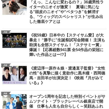
「えっ、こんなに変わるの？」36歳男性ラ
イターのニオイが激変！ 夏場に気にな
る“頭皮のニオイ”や“ベタつき”を解消す
る、“ウィッグのスペシャリスト”が生み出
した徹底ケアとは
PR
《祝59歳》日本中の【ステイサム愛】が大
暴走！ “勝手に”生誕祭試写会開催！ 主演も
助演も全部ステイサム！「ステサミー賞」
爆誕！【応募総数941票 全54作品の栄冠に
輝いた作品とはー!?】
PR
《渡辺淳一原作＆娘・渡邉直子監督》“女性
の性”を真摯に描く意欲作に黒木瞳・西岡德
馬・吉田羊が出演決定！《映画『月がみて
いる』》
PR
オープン1周年を記念した特別イベントがサ
ムソナイト・ブラックレーベル銀座店で開
催 仕事も人生も自分らしく～笑顔あふれ