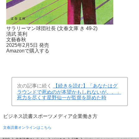
サラリーマン球団社長 (文春文庫 き 49-2)
清武 英利
文藝春秋
2025年2月5日 発売
Amazonで購入する
次の記事に続く
【続きを読む】「あなたはグ
ラウンドで死ぬのが本望かもしれないが、、」
死力を尽くす星野仙一が監督を辞めた時
ビジネス
読書
スポーツ
メディア
企業
働き方
文春読書オンラインはこちら