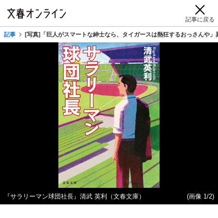
記事に戻る
記事
[写真]「巨人がスマートな紳士なら、タイガースは熱狂するおっさんや
『サラリーマン球団社長』清武 英利（文春文庫）
(画像 1/2)