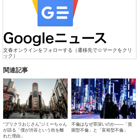
文春オンラインをフォローする
（遷移先で☆マークをクリ
ック）
関連記事
“プリクラおじさん”ジミーちゃん
不倫はなぜ罪深いのか――「貧
が語る「僕が渋谷という街を離
困型不倫」と「富裕型不倫」
れた理由」