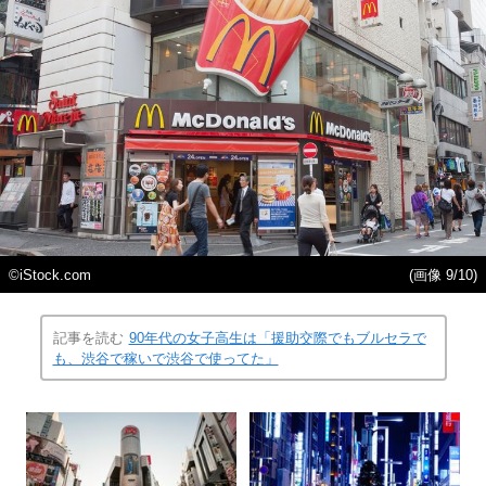
©iStock.com
(画像 9/10)
記事を読む
90年代の女子高生は「援助交際でもブルセラで
も、渋谷で稼いで渋谷で使ってた」