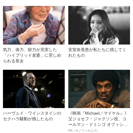
気力、体力、財力が充実した
安室奈美恵が私たちに残してく
「ハイブリッド老婆」に苦しめ
れたもの
られる長女
ハーヴェイ・ワインスタインの
《映画『Michael／マイケル』》
セクハラ騒動が残したもの
父ジョセフ・ジャクソン役、コ
ールマン・ドミンゴ オフィシャ
ルインタビュー“観客を魅了した
PR（キノフィルムズ）