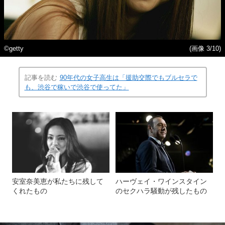
©getty
(画像 3/10)
記事を読む
90年代の女子高生は「援助交際でもブルセラで
も、渋谷で稼いで渋谷で使ってた」
安室奈美恵が私たちに残して
ハーヴェイ・ワインスタイン
くれたもの
のセクハラ騒動が残したもの