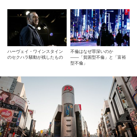
ハーヴェイ・ワインスタイン
不倫はなぜ罪深いのか
のセクハラ騒動が残したもの
――「貧困型不倫」と「富裕
型不倫」