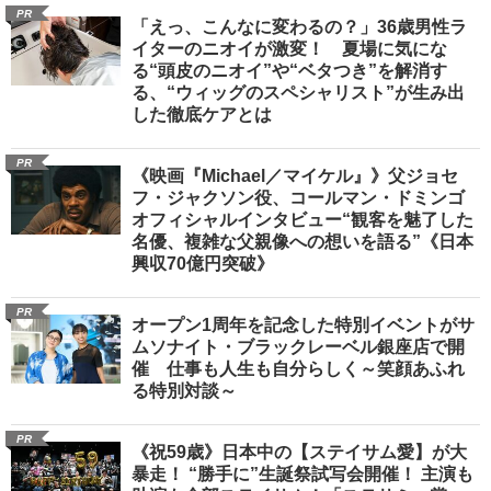
PR
「えっ、こんなに変わるの？」36歳男性ラ
イターのニオイが激変！ 夏場に気にな
る“頭皮のニオイ”や“ベタつき”を解消す
る、“ウィッグのスペシャリスト”が生み出
した徹底ケアとは
PR
《映画『Michael／マイケル』》父ジョセ
フ・ジャクソン役、コールマン・ドミンゴ
オフィシャルインタビュー“観客を魅了した
名優、複雑な父親像への想いを語る”《日本
興収70億円突破》
PR
オープン1周年を記念した特別イベントがサ
ムソナイト・ブラックレーベル銀座店で開
催 仕事も人生も自分らしく～笑顔あふれ
る特別対談～
PR
《祝59歳》日本中の【ステイサム愛】が大
暴走！ “勝手に”生誕祭試写会開催！ 主演も