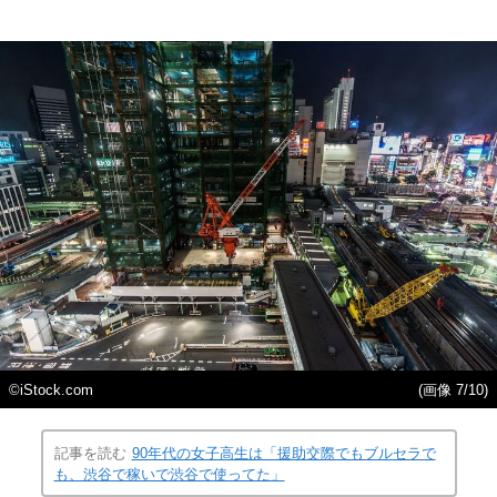
©iStock.com
(画像 7/10)
記事を読む
90年代の女子高生は「援助交際でもブルセラで
も、渋谷で稼いで渋谷で使ってた」