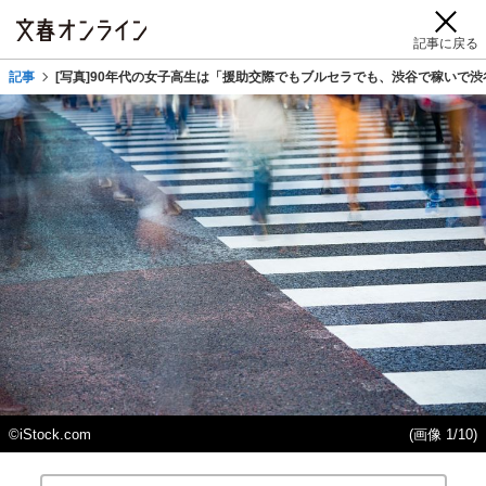
記事に戻る
記事
[写真]90年代の女子高生は「援助交際でもブルセラでも、渋谷で稼いで
©iStock.com
(画像 1/10)