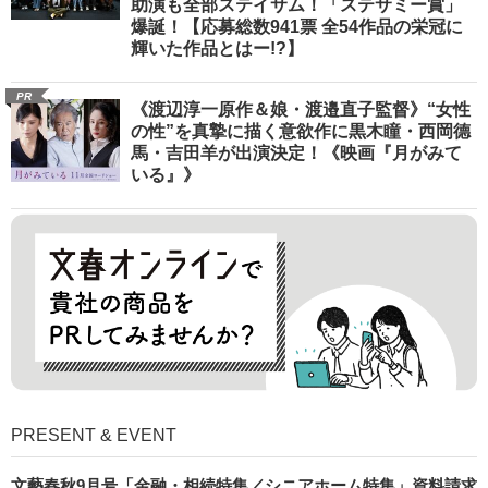
助演も全部ステイサム！「ステサミー賞」
爆誕！【応募総数941票 全54作品の栄冠に
輝いた作品とはー!?】
PR
《渡辺淳一原作＆娘・渡邉直子監督》“女性
の性”を真摯に描く意欲作に黒木瞳・西岡德
馬・吉田羊が出演決定！《映画『月がみて
いる』》
PRESENT & EVENT
文藝春秋9月号「金融・相続特集／シニアホーム特集」資料請求