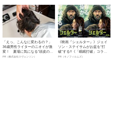
名優、複雑な父親像への想いを
語る”《日本興収70億円突破》
「えっ、こんなに変わるの？」
《映画『シェルター』》ジェイ
36歳男性ライターのニオイが激
ソン・ステイサムがお盆を“打
変！ 夏場に気になる“頭皮のニ
破”する!!《「眠眠打破」コラ
オイ”や“ベタつき”を解消す
ボ》
PR（株式会社スヴェンソン）
PR（キノフィルムズ）
る、“ウィッグのスペシャリス
ト”が生み出した徹底ケアとは