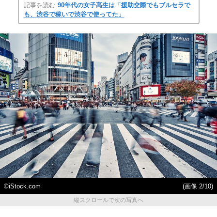
記事を読む
90年代の女子高生は「援助交際でもブルセラで
も、渋谷で稼いで渋谷で使ってた」
©iStock.com
(画像 2/10)
縦スクロールで次の写真へ