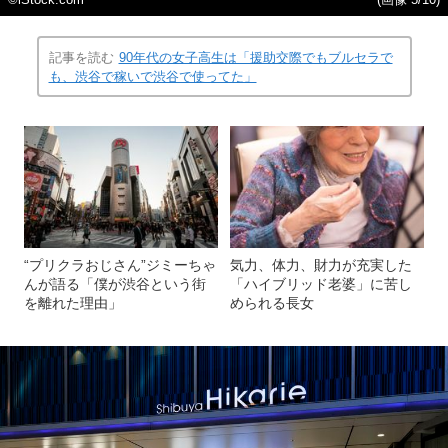
©iStock.com
(画像 5/10)
記事を読む
90年代の女子高生は「援助交際でもブルセラで
も、渋谷で稼いで渋谷で使ってた」
“プリクラおじさん”ジミーちゃ
気力、体力、財力が充実した
んが語る「僕が渋谷という街
「ハイブリッド老婆」に苦し
を離れた理由」
められる長女