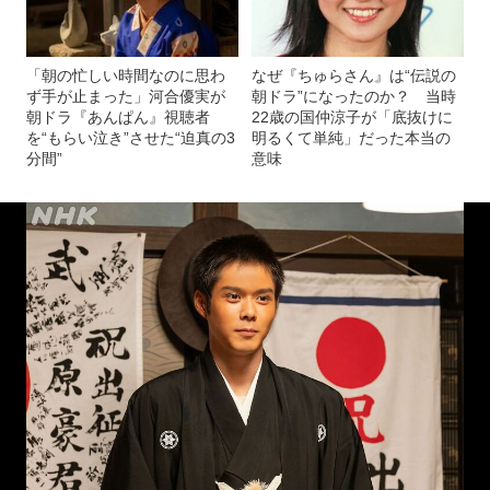
「朝の忙しい時間なのに思わ
なぜ『ちゅらさん』は“伝説の
ず手が止まった」河合優実が
朝ドラ”になったのか？ 当時
朝ドラ『あんぱん』視聴者
22歳の国仲涼子が「底抜けに
を“もらい泣き”させた“迫真の3
明るくて単純」だった本当の
分間”
意味