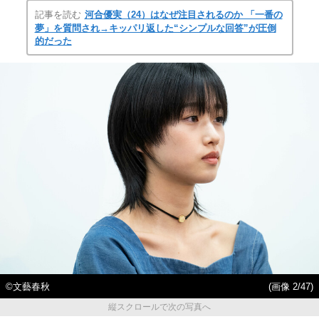
記事を読む
河合優実（24）はなぜ注目されるのか 「一番の
夢」を質問され→キッパリ返した“シンプルな回答”が圧倒
的だった
©文藝春秋
(画像 2/47)
縦スクロールで次の写真へ