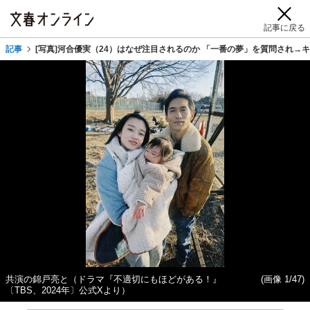
記事に戻る
記事
[写真]河合優実（24）はなぜ注目されるのか 「一番の夢」を質問され→
共演の錦戸亮と（ドラマ『不適切にもほどがある！』
(画像 1/47)
〔TBS、2024年〕公式Xより）