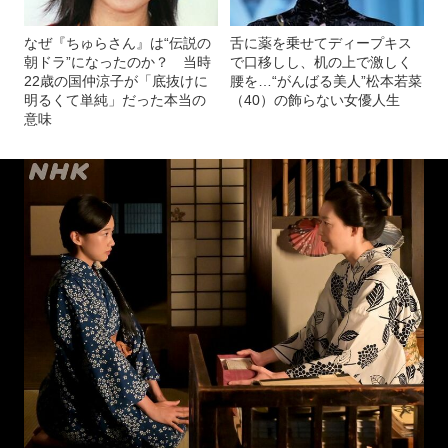
なぜ『ちゅらさん』は“伝説の
舌に薬を乗せてディープキス
朝ドラ”になったのか？ 当時
で口移しし、机の上で激しく
22歳の国仲涼子が「底抜けに
腰を…“がんばる美人”松本若菜
明るくて単純」だった本当の
（40）の飾らない女優人生
意味