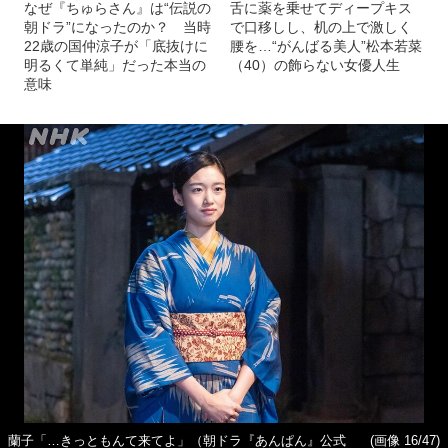
なぜ『ちゅらさん』は“伝説の
舌に薬を乗せてディープキス
朝ドラ”になったのか？ 当時
で口移しし、机の上で激しく
22歳の国仲涼子が「底抜けに
腰を…“がんばる美人”松本若菜
明るくて単純」だった本当の
（40）の飾らない女優人生
意味
蘭子「…きっともんて来てよ」（朝ドラ『あんぱん』公式
(画像 16/47)