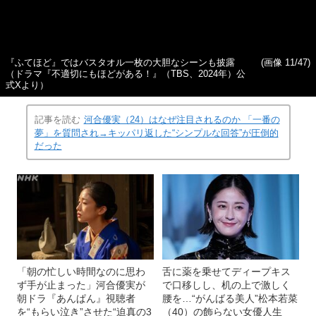
『ふてほど』ではバスタオル一枚の大胆なシーンも披露
(画像 11/47)
（ドラマ『不適切にもほどがある！』（TBS、2024年）公
式Xより）
記事を読む
河合優実（24）はなぜ注目されるのか 「一番の
夢」を質問され→キッパリ返した“シンプルな回答”が圧倒的
だった
「朝の忙しい時間なのに思わ
舌に薬を乗せてディープキス
ず手が止まった」河合優実が
で口移しし、机の上で激しく
朝ドラ『あんぱん』視聴者
腰を…“がんばる美人”松本若菜
を“もらい泣き”させた“迫真の3
（40）の飾らない女優人生