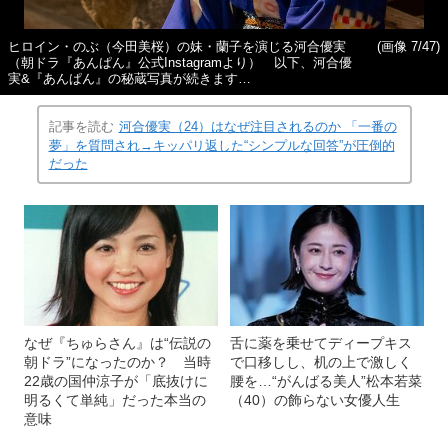
ヒロイン・のぶ（今田美桜）の妹・蘭子を演じる河合優実
(画像 7/47)
（朝ドラ『あんぱん』公式Instagramより） 以下、河合優
実&『あんぱん』の秘蔵写真が続きます…
記事を読む
河合優実（24）はなぜ注目されるのか 「一番の
夢」を質問され→キッパリ返した“シンプルな回答”が圧倒的
だった
なぜ『ちゅらさん』は“伝説の
舌に薬を乗せてディープキス
朝ドラ”になったのか？ 当時
で口移しし、机の上で激しく
22歳の国仲涼子が「底抜けに
腰を…“がんばる美人”松本若菜
明るくて単純」だった本当の
（40）の飾らない女優人生
意味