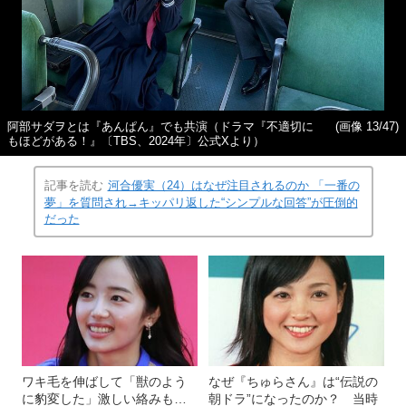
阿部サダヲとは『あんぱん』でも共演（ドラマ『不適切に
(画像 13/47)
もほどがある！』〔TBS、2024年〕公式Xより）
記事を読む
河合優実（24）はなぜ注目されるのか 「一番の
夢」を質問され→キッパリ返した“シンプルな回答”が圧倒的
だった
ワキ毛を伸ばして「獣のよう
なぜ『ちゅらさん』は“伝説の
に豹変した」激しい絡みも…
朝ドラ”になったのか？ 当時