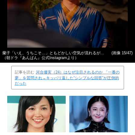
蘭子「いえ、うちこそ…」ともどかしい空気が流れるが…
(画像 15/47)
（朝ドラ『あんぱん』公式Instagramより）
記事を読む
河合優実（24）はなぜ注目されるのか 「一番の
夢」を質問され→キッパリ返した“シンプルな回答”が圧倒的
だった