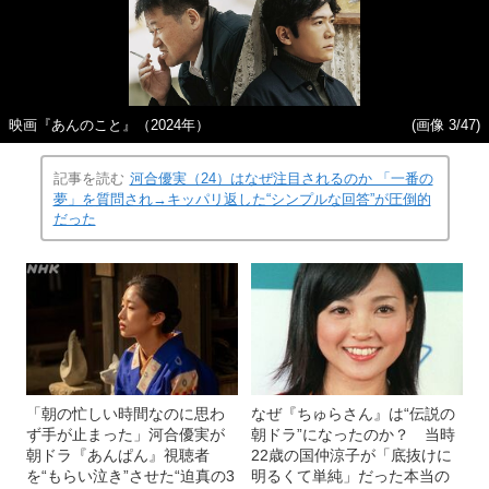
映画『あんのこと』（2024年）
(画像 3/47)
記事を読む
河合優実（24）はなぜ注目されるのか 「一番の
夢」を質問され→キッパリ返した“シンプルな回答”が圧倒的
だった
「朝の忙しい時間なのに思わ
なぜ『ちゅらさん』は“伝説の
ず手が止まった」河合優実が
朝ドラ”になったのか？ 当時
朝ドラ『あんぱん』視聴者
22歳の国仲涼子が「底抜けに
を“もらい泣き”させた“迫真の3
明るくて単純」だった本当の