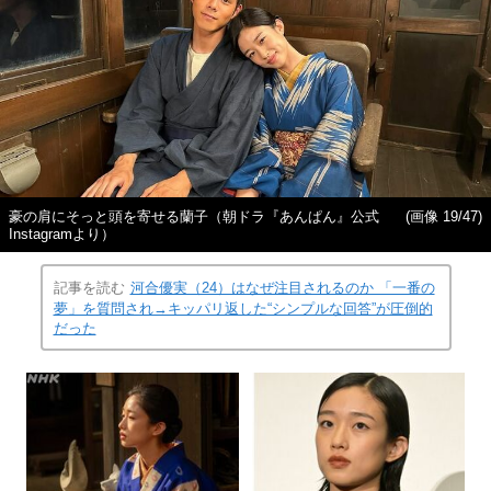
豪の肩にそっと頭を寄せる蘭子（朝ドラ『あんぱん』公式
(画像 19/47)
Instagramより）
記事を読む
河合優実（24）はなぜ注目されるのか 「一番の
夢」を質問され→キッパリ返した“シンプルな回答”が圧倒的
だった