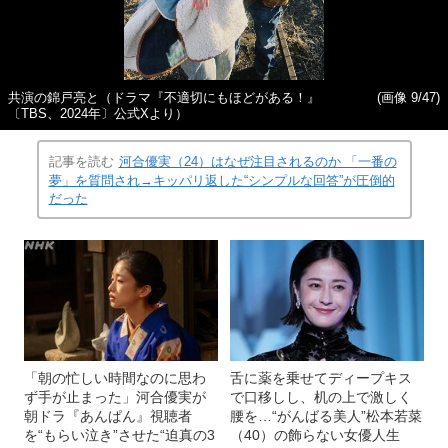
共演の錦戸亮と（ドラマ『不適切にもほどがある！』
(画像 9/47)
〔TBS、2024年〕公式Xより）
記事を読む
河合優実（24）はなぜ注目されるのか 「一番の
夢」を質問され→キッパリ返した“シンプルな回答”が圧倒的
だった
「朝の忙しい時間なのに思わ
舌に薬を乗せてディープキス
ず手が止まった」河合優実が
で口移しし、机の上で激しく
朝ドラ『あんぱん』視聴者
腰を…“がんばる美人”松本若菜
を“もらい泣き”させた“迫真の3
（40）の飾らない女優人生