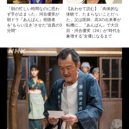
「朝の忙しい時間なのに思わ
【あわせて読む】「肉体的な
ず手が止まった」河合優実が
体験で、たまらないことだっ
朝ドラ『あんぱん』視聴者
た」父は医師、高3の出来事が
を“もらい泣き”させた“迫真の3
転機に…『あんぱん』で大注
分間”
目・河合優実（24）が“時代を
象徴する”女優になるまで