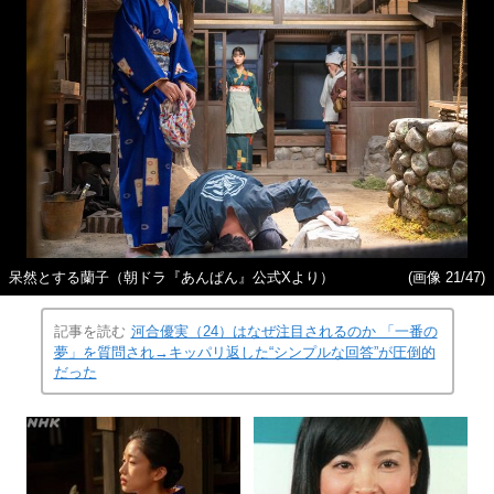
呆然とする蘭子（朝ドラ『あんぱん』公式Xより）
(画像 21/47)
記事を読む
河合優実（24）はなぜ注目されるのか 「一番の
夢」を質問され→キッパリ返した“シンプルな回答”が圧倒的
だった