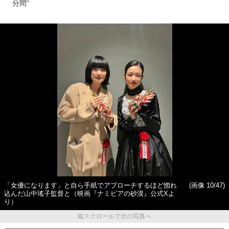
分間”
「女優になります」と自ら手紙でアプローチするほど惚れ
(画像 10/47)
込んだ山中瑤子監督と（映画『ナミビアの砂漠』公式Xよ
り）
縦スクロールで次の写真へ