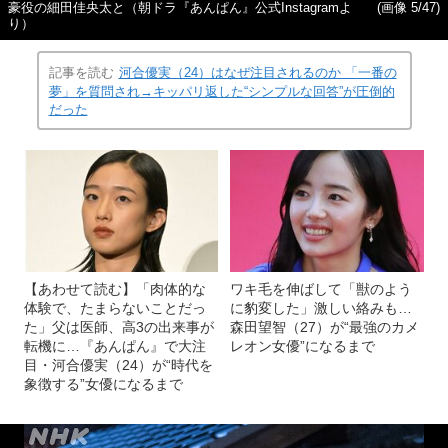
豪役の細田佳央太と（朝ドラ『あんぱん』公式Instagramよ
(画像 5/47)
り）
記事を読む
河合優実（24）はなぜ注目されるのか 「一番の
夢」を質問され→キッパリ返した“シンプルな回答”が圧倒的
だった
【あわせて読む】「肉体的な
ワキ毛を伸ばして「獣のよう
体験で、たまらないことだっ
に豹変した」激しい絡みも…
た」父は医師、高3の出来事が
森田望智（27）が“最強のカメ
転機に…『あんぱん』で大注
レオン女優”になるまで
目・河合優実（24）が“時代を
象徴する”女優になるまで