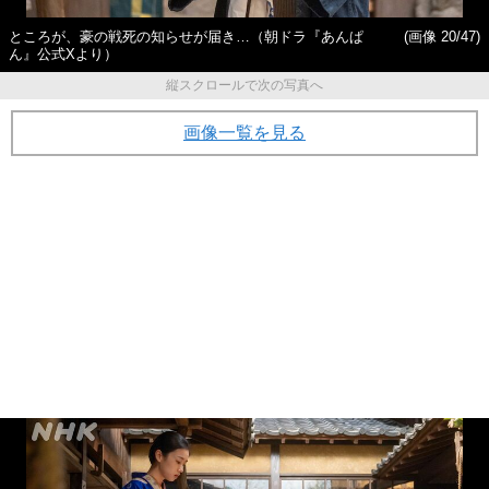
ところが、豪の戦死の知らせが届き…（朝ドラ『あんぱ
(画像 20/47)
ん』公式Xより）
縦スクロールで次の写真へ
画像一覧を見る