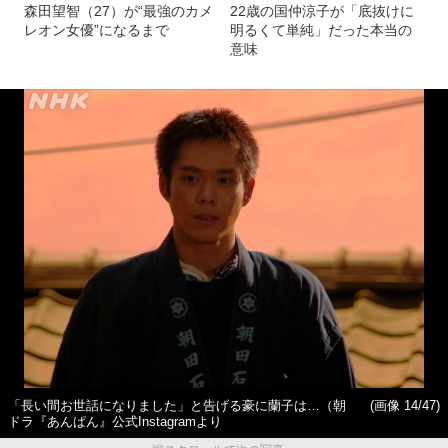
森田望智（27）が“最強のカメ
22歳の国仲涼子が「底抜けに
レオン女優”になるまで
明るくて単純」だった本当の
意味
「長い間お世話になりました」と告げる豪に蘭子は…（朝
(画像 14/47)
ドラ『あんぱん』公式Instagramより