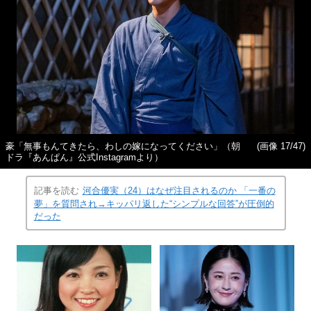
豪「無事もんてきたら、わしの嫁になってください」（朝
(画像 17/47)
ドラ『あんぱん』公式Instagramより）
記事を読む
河合優実（24）はなぜ注目されるのか 「一番の
夢」を質問され→キッパリ返した“シンプルな回答”が圧倒的
だった