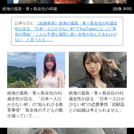
絶海の孤島・青ヶ島在住の40歳
(画像 9/68)
記事を読む
《結婚発表》絶海の孤島・青ヶ島在住の41歳女
性が語る、“日本一人口が少ない村”でYouTuberになった“本
当の理由”「こんな不便な場所に若い女性が住んでるわけが
ない、と言う人も…」
絶海の孤島・青ヶ島在住の41
絶海の孤島・青ヶ島在住の41
歳女性が語る、「日本一人口
歳女性が語る、“日本一人口が
が少ない村」の“知られざる教
少ない村”の恋愛事情「幼馴染
育事情”「島全体の子どもの数
との結婚は考えられません」
が減っていて…」