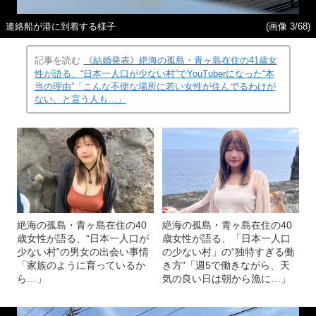
連絡船が港に到着する様子
(画像 3/68)
記事を読む
《結婚発表》絶海の孤島・青ヶ島在住の41歳女
性が語る、“日本一人口が少ない村”でYouTuberになった“本
当の理由”「こんな不便な場所に若い女性が住んでるわけが
ない、と言う人も…」
絶海の孤島・青ヶ島在住の40
絶海の孤島・青ヶ島在住の40
歳女性が語る、“日本一人口が
歳女性が語る、「日本一人口
少ない村”の男女の出会い事情
の少ない村」の“独特すぎる働
「家族のように育っているか
き方”「週5で働きながら、天
ら…」
気の良い日は朝から漁に…」