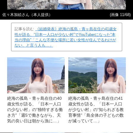
佐々木加絵さん（本人提供）
(画像 11/68)
記事を読む
《結婚発表》絶海の孤島・青ヶ島在住の41歳女
性が語る、“日本一人口が少ない村”でYouTuberになった“本
当の理由”「こんな不便な場所に若い女性が住んでるわけが
ない、と言う人も…」
絶海の孤島・青ヶ島在住の40
絶海の孤島・青ヶ島在住の41
歳女性が語る、「日本一人口
歳女性が語る、「日本一人口
の少ない村」の“独特すぎる働
が少ない村」の“知られざる教
き方”「週5で働きながら、天
育事情”「島全体の子どもの数
気の良い日は朝から漁に…」
が減っていて…」