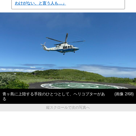
わけがない、と言う人も…」
青ヶ島に上陸する手段のひとつとして、ヘリコプターがあ
(画像 2/68)
る
縦スクロールで次の写真へ