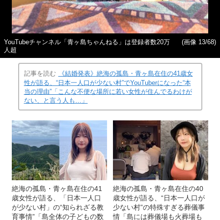
YouTubeチャンネル「青ヶ島ちゃんねる」は登録者数20万
(画像 13/68)
人超
記事を読む
《結婚発表》絶海の孤島・青ヶ島在住の41歳女
性が語る、“日本一人口が少ない村”でYouTuberになった“本
当の理由”「こんな不便な場所に若い女性が住んでるわけが
ない、と言う人も…」
絶海の孤島・青ヶ島在住の41
絶海の孤島・青ヶ島在住の40
歳女性が語る、「日本一人口
歳女性が語る、“日本一人口が
が少ない村」の“知られざる教
少ない村”の特殊すぎる葬儀事
育事情”「島全体の子どもの数
情「島には葬儀場も火葬場も