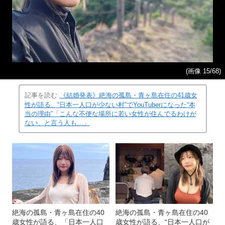
(画像 15/68)
記事を読む
《結婚発表》絶海の孤島・青ヶ島在住の41歳女
性が語る、“日本一人口が少ない村”でYouTuberになった“本
当の理由”「こんな不便な場所に若い女性が住んでるわけが
ない、と言う人も…」
絶海の孤島・青ヶ島在住の40
絶海の孤島・青ヶ島在住の40
歳女性が語る、「日本一人口
歳女性が語る、“日本一人口が