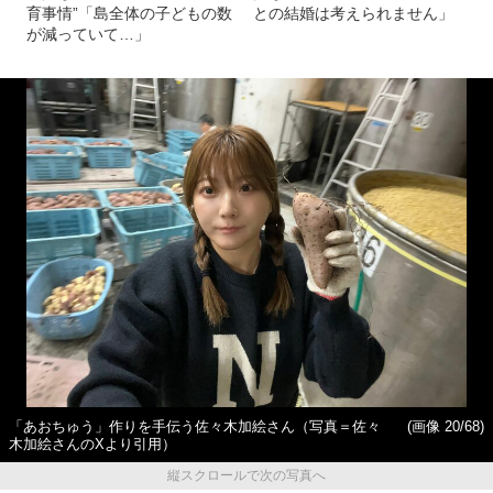
育事情”「島全体の子どもの数
との結婚は考えられません」
が減っていて…」
「あおちゅう」作りを手伝う佐々木加絵さん（写真＝佐々
(画像 20/68)
木加絵さんのXより引用）
縦スクロールで次の写真へ