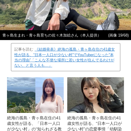
青ヶ島生まれ・青ヶ島育ちの佐々木加絵さん（本人提供）
(画像 19/68)
記事を読む
《結婚発表》絶海の孤島・青ヶ島在住の41歳女
性が語る、“日本一人口が少ない村”でYouTuberになった“本
当の理由”「こんな不便な場所に若い女性が住んでるわけが
ない、と言う人も…」
絶海の孤島・青ヶ島在住の41
絶海の孤島・青ヶ島在住の41
歳女性が語る、「日本一人口
歳女性が語る、“日本一人口が
が少ない村」の“知られざる教
少ない村”の恋愛事情「幼馴染