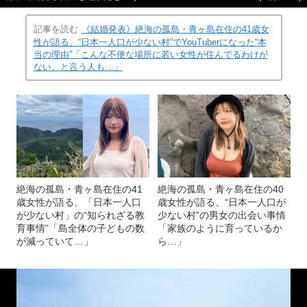
記事を読む
《結婚発表》絶海の孤島・青ヶ島在住の41歳女
性が語る、“日本一人口が少ない村”でYouTuberになった“本
当の理由”「こんな不便な場所に若い女性が住んでるわけが
ない、と言う人も…」
絶海の孤島・青ヶ島在住の41
絶海の孤島・青ヶ島在住の40
歳女性が語る、「日本一人口
歳女性が語る、“日本一人口が
が少ない村」の“知られざる教
少ない村”の男女の出会い事情
育事情”「島全体の子どもの数
「家族のように育っているか
が減っていて…」
ら…」