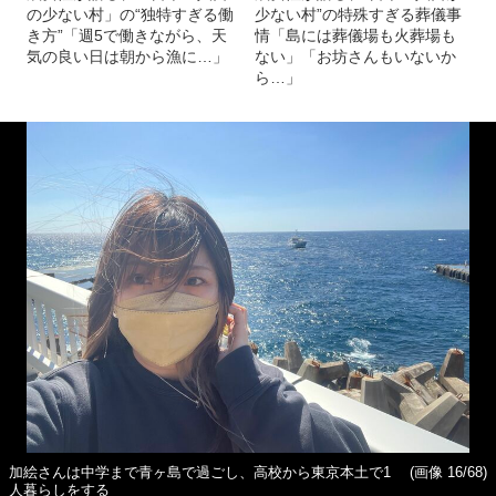
の少ない村」の“独特すぎる働
少ない村”の特殊すぎる葬儀事
き方”「週5で働きながら、天
情「島には葬儀場も火葬場も
気の良い日は朝から漁に…」
ない」「お坊さんもいないか
ら…」
加絵さんは中学まで青ヶ島で過ごし、高校から東京本土で1
(画像 16/68)
人暮らしをする