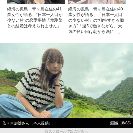
絶海の孤島・青ヶ島在住の41
絶海の孤島・青ヶ島在住の40
歳女性が語る、“日本一人口が
歳女性が語る、「日本一人口
少ない村”の恋愛事情「幼馴染
の少ない村」の“独特すぎる働
との結婚は考えられません」
き方”「週5で働きながら、天
気の良い日は朝から漁に…」
佐々木加絵さん（本人提供）
(画像 18/68)
縦スクロールで次の写真へ