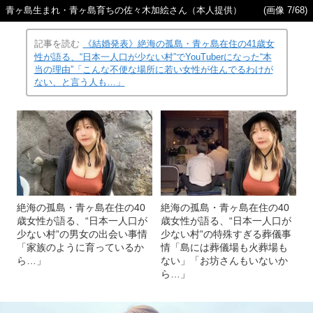
青ヶ島生まれ・青ヶ島育ちの佐々木加絵さん（本人提供）
(画像 7/68)
記事を読む
《結婚発表》絶海の孤島・青ヶ島在住の41歳女
性が語る、“日本一人口が少ない村”でYouTuberになった“本
当の理由”「こんな不便な場所に若い女性が住んでるわけが
ない、と言う人も…」
絶海の孤島・青ヶ島在住の40
絶海の孤島・青ヶ島在住の40
歳女性が語る、“日本一人口が
歳女性が語る、“日本一人口が
少ない村”の男女の出会い事情
少ない村”の特殊すぎる葬儀事
「家族のように育っているか
情「島には葬儀場も火葬場も
ら…」
ない」「お坊さんもいないか
ら…」