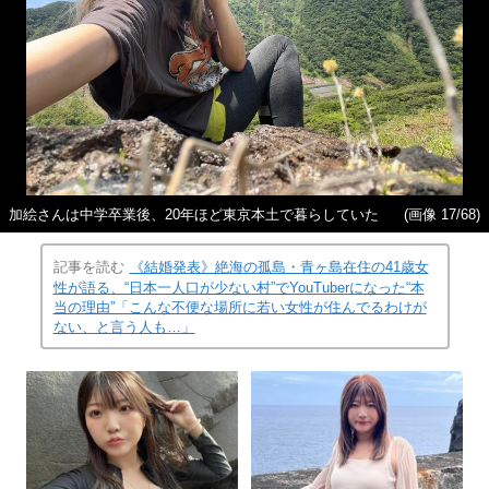
加絵さんは中学卒業後、20年ほど東京本土で暮らしていた
(画像 17/68)
記事を読む
《結婚発表》絶海の孤島・青ヶ島在住の41歳女
性が語る、“日本一人口が少ない村”でYouTuberになった“本
当の理由”「こんな不便な場所に若い女性が住んでるわけが
ない、と言う人も…」