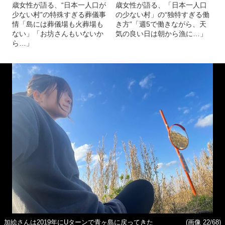
歳女性が語る、“日本一人口が
歳女性が語る、「日本一人口
少ない村”の特殊すぎる葬儀事
の少ない村」の“独特すぎる働
情「島には葬儀場も火葬場も
き方”「週5で働きながら、天
ない」「お坊さんもいないか
気の良い日は朝から漁に…」
ら…」
加絵さんは2019年にUターンで青ヶ島に戻ってきた
(画像 22/68)