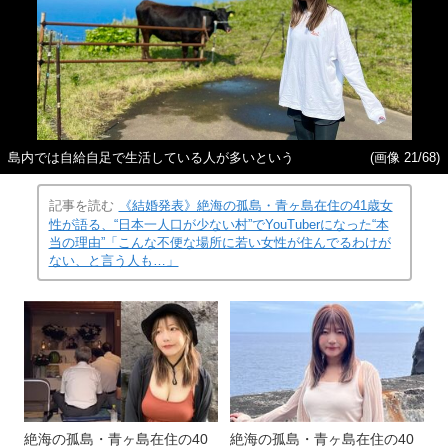
島内では自給自足で生活している人が多いという
(画像 21/68)
記事を読む
《結婚発表》絶海の孤島・青ヶ島在住の41歳女
性が語る、“日本一人口が少ない村”でYouTuberになった“本
当の理由”「こんな不便な場所に若い女性が住んでるわけが
ない、と言う人も…」
絶海の孤島・青ヶ島在住の40
絶海の孤島・青ヶ島在住の40