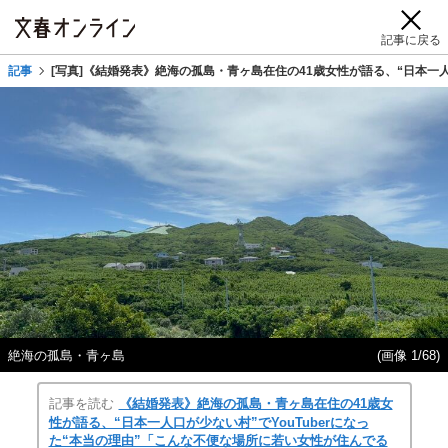
記事に戻る
記事
[写真]《結婚発表》絶海の孤島・青ヶ島在住の41歳女性が語る、“日本一人
絶海の孤島・青ヶ島
(画像 1/68)
記事を読む
《結婚発表》絶海の孤島・青ヶ島在住の41歳女
性が語る、“日本一人口が少ない村”でYouTuberになっ
た“本当の理由”「こんな不便な場所に若い女性が住んでる