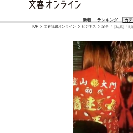
新着
ランキング
カテ
TOP
文春読書オンライン
ビジネス
記事
[写真]「
スクープ
ニュー
おすすめのキ
#藤田晋
#三
#玉木雄一郎
《BTS厳戒トーキョー滞在記》RM→渋谷で飲
終戦から81年