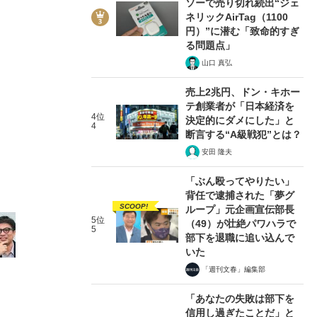
ソーで売り切れ続出“ジェ
ネリックAirTag（1100
円）”に潜む「致命的すぎ
る問題点」
山口 真弘
売上2兆円、ドン・キホー
2/12
テ創業者が「日本経済を
4位
決定的にダメにした」と
4
断言する“A級戦犯”とは？
安田 隆夫
「ぶん殴ってやりたい」
背任で逮捕された「夢グ
SCOOP!
ループ」元企画宣伝部長
5位
（49）が壮絶パワハラで
5
部下を退職に追い込んで
いた
「週刊文春」編集部
「あなたの失敗は部下を
信用し過ぎたことだ」と