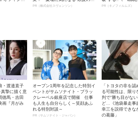
観客を魅了した
オイ”や“ベタつき”を解消す
ボ》
PR（株式会社スヴェンソン）
PR（キノフィルムズ）
像への想いを
る、“ウィッグのスペシャリス
0億円突破》
ト”が生み出した徹底ケアとは
娘・渡邉直子
オープン1周年を記念した特別イ
「トヨタの非を認
を真摯に描く意
ベントがサムソナイト・ブラッ
る可能性は、限り
岡德馬・吉田
クレーベル銀座店で開催 仕事
判で“勝ち目がない
映画『月がみ
も人生も自分らしく～笑顔あふ
ど…《池袋暴走事
れる特別対談～
幸三を説得できな
の葛藤」
PR（サムソナイト・ジャパン）