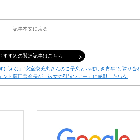
記事本文に戻る
おすすめの関連記事はこちら
すげえな」“安室奈美恵さんのご子息とおぼしき青年”と隣り合
ェント藤田晋会長が「彼女の引退ツアー」に感動したワケ