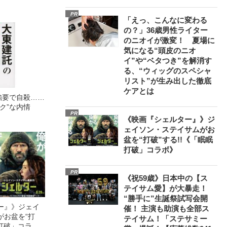
PR
「えっ、こんなに変わる
の？」36歳男性ライター
のニオイが激変！ 夏場に
気になる“頭皮のニオ
イ”や“ベタつき”を解消す
る、“ウィッグのスペシャ
リスト”が生み出した徹底
ケアとは
強要で自殺……
ク”な内情
PR
《映画『シェルター』》ジ
ェイソン・ステイサムがお
盆を“打破”する!!《「眠眠
打破」コラボ》
PR
《祝59歳》日本中の【ス
テイサム愛】が大暴走！
“勝手に”生誕祭試写会開
ー』》ジェイ
催！ 主演も助演も全部ス
がお盆を“打
テイサム！「ステサミー
眠打破」コラ