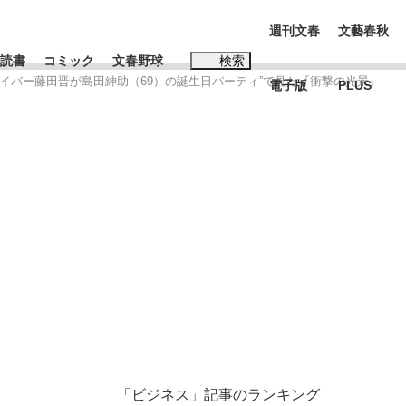
週刊文春
文藝春秋
読書
コミック
文春野球
検索
サイバー藤田晋が島田紳助（69）の誕生日パーティ”で見た『衝撃の光景』
電子版
PLUS
インタビュー
読書
#松田聖子
本田圭佑が初めて明かした日本代表監督に...
、私のいま
「ビジネス」記事のランキング