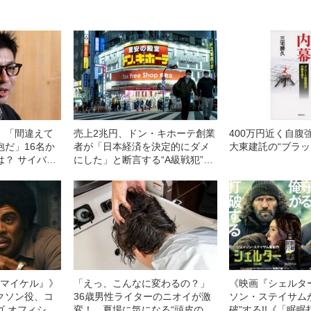
》「間違えて
売上2兆円、ドン・キホーテ創業
400万円近く自腹
泡だ」16名か
者が「日本経済を決定的にダメ
大東建託の“ブラッ
は？ サイバー
にした」と断言する“A級戦犯”と
晋社長（52）
は？
ップの条件”
l／マイケル』》
「えっ、こんなに変わるの？」
《映画『シェルタ
クソン役、コ
36歳男性ライターのニオイが激
ソン・ステイサム
ゴ オフィシャ
変！ 夏場に気になる“頭皮のニ
破”する!!《「眠