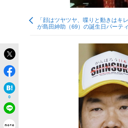
「顔はツヤツヤ、喋りと動きはキレ
観る将棋、読む将棋
が島田紳助（69）の誕生日パーテ
「最悪の空気のまま解散」WBC日本代表“敗戦
いまさら聞けない資産運用のすべて
0
「クマが悪者扱いされているのが悲しい」『北