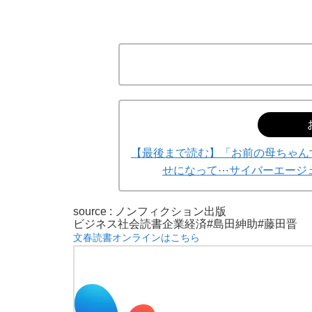
【最後まで読む】「お前の母ちゃん
せになって⋯サイバーエージ
source : ノンフィクション出版
ビジネス
社会
読書
企業
経済
#島田紳助
#藤田晋
文春読書オンラインはこちら