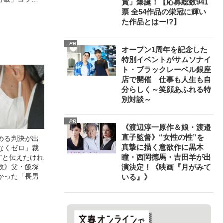
賞」爆誕！【応募総数941
票 全54作品の栄冠に輝い
た作品とはー!?】
PR
オープン1周年を記念した
特別イベントがサムソナイ
ト・ブラックレーベル銀座
店で開催 仕事も人生も自
分らしく～笑顔あふれる特
別対談～
PR
《渡辺淳一原作＆娘・渡邉
直子監督》“女性の性”を
める判決が出
真摯に描く意欲作に黒木
なくゼロ」裁
瞳・西岡德馬・吉田羊が出
”と伝えたけれ
故》父・飯塚
演決定！《映画『月がみて
かった「長男
いる』》