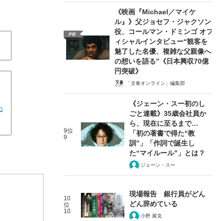
《映画『Michael／マイケ
ル』》父ジョセフ・ジャクソン
役、コールマン・ドミンゴ オフ
PR
ィシャルインタビュー“観客を
魅了した名優、複雑な父親像へ
の想いを語る”《日本興収70億
円突破》
「文春オンライン」編集部
《ジェーン・スー初のし
わ
ごと連載》35歳会社員か
ら、現在に至るまで…
9位
「初の著書で得た“教
9
訓”」「作詞で誕生し
た“マイルール”」とは？
ジェーン・スー
現場報告 銀行員がどん
10
どん辞めている
位
10
小野 展克