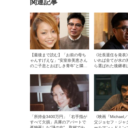
関連記事
【最後まで読む】「お前の母ち
《社長退任を発表
ゃんすげえな」“安室奈美恵さん
いれば全てが水の
のご子息とおぼしき青年”と隣り
ら選ばれた後継者
合わせになって⋯サイバーエー
エージェント藤田
ジェント藤田晋会長が「彼女の
が明かしていた“ト
引退ツアー」に感動したワケ
「所持金3400万円」「右手指が
《映画『Michae
すべて欠損」兵庫のアパートで
父ジョセフ・ジャ
孤独死した“謎の女”…取材でわか
ールマン・ドミン