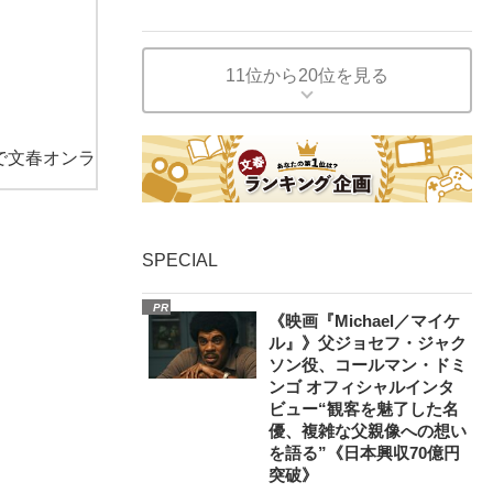
11位から20位を見る
で文春オンラ
SPECIAL
PR
《映画『Michael／マイケ
ル』》父ジョセフ・ジャク
ソン役、コールマン・ドミ
ンゴ オフィシャルインタ
ビュー“観客を魅了した名
優、複雑な父親像への想い
を語る”《日本興収70億円
突破》