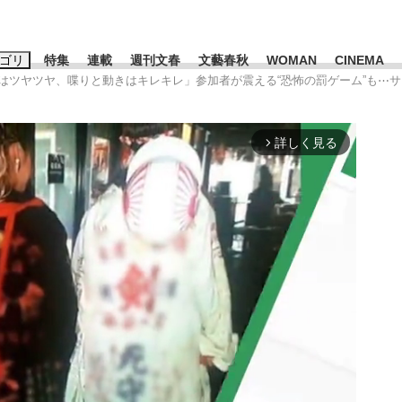
ゴリ
特集
連載
週刊文春
文藝春秋
WOMAN
CINEMA
顔はツヤツヤ、喋りと動きはキレキレ」参加者が震える“恐怖の罰ゲーム”も⋯
キーワード入力
ス
エンタメ
ライフ
ビジネス
詳しく見る
arrow_forward_ios
ーワードタグ一覧
山凌輝
#高市早苗
#後藤真希
#森岡毅
#城彰二
#内田有紀
#亀和田武
み会、JIN→伊豆の...
「90%は失敗する。でも…」
私のあのとき