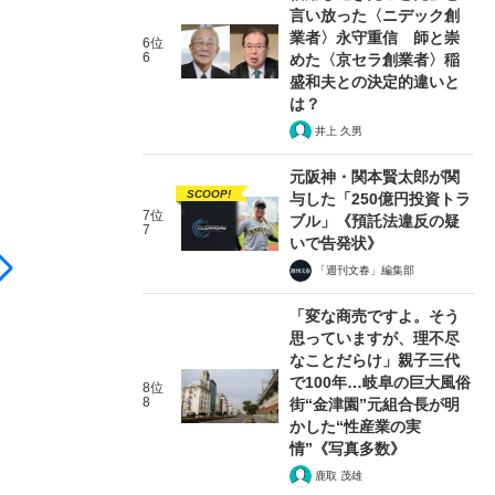
言い放った〈ニデック創
業者〉永守重信 師と崇
6位
6
めた〈京セラ創業者〉稲
盛和夫との決定的違いと
は？
井上 久男
元阪神・関本賢太郎が関
SCOOP!
与した「250億円投資トラ
7位
ブル」《預託法違反の疑
7
いで告発状》
「週刊文春」編集部
「変な商売ですよ。そう
思っていますが、理不尽
なことだらけ」親子三代
で100年…岐阜の巨大風俗
8位
8
街“金津園”元組合長が明
かした“性産業の実
情”《写真多数》
鹿取 茂雄