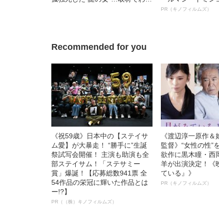
った身元不明女性の“正体”とは
ルインタビュー“
PR（キノフィルムズ）
名優、複雑な父親
語る”《日本興収7
Recommended for you
《祝59歳》日本中の【ステイサ
《渡辺淳一原作＆
ム愛】が大暴走！ “勝手に”生誕
監督》“女性の性”
祭試写会開催！ 主演も助演も全
欲作に黒木瞳・西
部ステイサム！「ステサミー
羊が出演決定！《
賞」爆誕！【応募総数941票 全
ている』》
54作品の栄冠に輝いた作品とは
PR（キノフィルムズ）
ー!?】
PR（（株）キノフィルムズ）