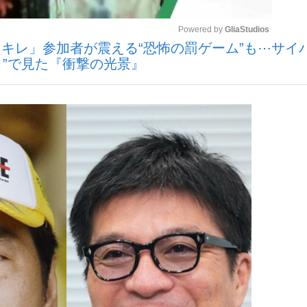
Powered by 
GliaStudios
キレ」参加者が震える“恐怖の罰ゲーム”も⋯サイ
ィ”で見た『衝撃の光景』
Mute
”の真実 選手が明かす...
「敗因分析は一切聞かれなか
キングの誕生
もっと見る
の国から』倉本聰氏（91...