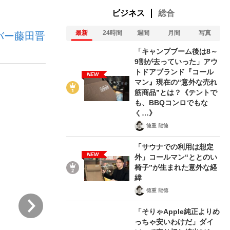
ビジネス
総合
最新
24時間
週間
月間
写真
バー藤田晋
「キャンプブーム後は8～
9割が去っていった」アウ
トドアブランド『コール
NEW
マン』現在の“意外な売れ
った」侍ジャパン選手が証言した“NPB聞...
を、目撃せよ。
筋商品”とは？《テントで
も、BBQコンロでもな
く…》
徳重 龍徳
「サウナでの利用は想定
NEW
外」コールマン“ととのい
椅子”が生まれた意外な経
緯
徳重 龍徳
次
「そりゃApple純正よりめ
っちゃ安いわけだ」ダイ