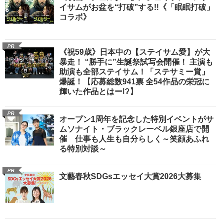
イサムがお盆を“打破”する!!《「眠眠打破」
コラボ》
PR
《祝59歳》日本中の【ステイサム愛】が大
暴走！ “勝手に”生誕祭試写会開催！ 主演も
助演も全部ステイサム！「ステサミー賞」
爆誕！【応募総数941票 全54作品の栄冠に
輝いた作品とはー!?】
PR
オープン1周年を記念した特別イベントがサ
ムソナイト・ブラックレーベル銀座店で開
催 仕事も人生も自分らしく～笑顔あふれ
る特別対談～
PR
文藝春秋SDGsエッセイ大賞2026大募集