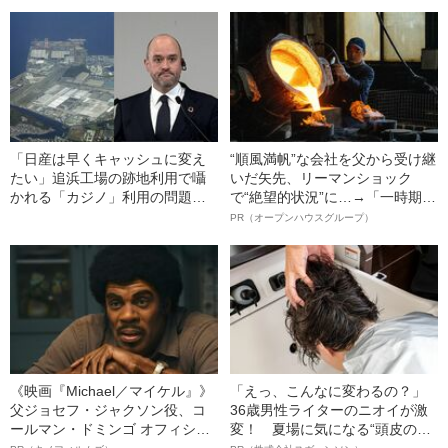
かした不適切会計“疑惑”の内情
反感〈不適切会計疑惑で揺れる
社内〉
「日産は早くキャッシュに変え
“順風満帆”な会社を父から受け継
たい」追浜工場の跡地利用で囁
いだ矢先、リーマンショック
かれる「カジノ」利用の問題点
で“絶望的状況”に…→「一時期は
とは？
納品3年待ち」のヒット商品を生
PR（オープンハウスグループ）
んで危機を脱した四代目社長が
明かす、“逆転の戦術”
《映画『Michael／マイケル』》
「えっ、こんなに変わるの？」
父ジョセフ・ジャクソン役、コ
36歳男性ライターのニオイが激
ールマン・ドミンゴ オフィシャ
変！ 夏場に気になる“頭皮のニ