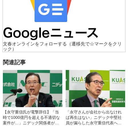
文春オンラインをフォローする
（遷移先で☆マークをクリ
ック）
関連記事
【永守重信氏が電撃辞任】「当
「永守さんが会社から出なけれ
時で1000億円を超える不適切な
ば再生はない」ニデック中堅社
案件が…」ニデック関係者が明
員が漏らした永守重信代表への