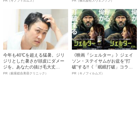
ルインタビュー“観客を魅了した
オイ”や“ベタつき”を解消す
PR（キノフィルムズ）
PR（株式会社スヴェンソン）
名優、複雑な父親像への想いを
る、“ウィッグのスペシャリス
語る”《日本興収70億円突破》
ト”が生み出した徹底ケアとは
今年も40℃を超える猛暑。ジリ
《映画『シェルター』》ジェイ
ジリとした暑さが頭皮にダメー
ソン・ステイサムがお盆を“打
ジを。あなたの抜け毛大丈
破”する!!《「眠眠打破」コラ
夫！？
ボ》
PR（銀座総合美容クリニック）
PR（キノフィルムズ）