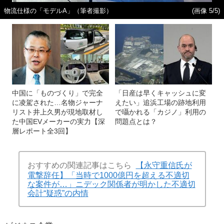
物流仕様の「モデルA」（筆者撮影）
(画像 5/5)
中国に「ものづくり」で完全
「日産は早くキャッシュに変
に凌駕された…名物ジャーナ
えたい」追浜工場の跡地利用
リスト井上久男が現地取材し
で囁かれる「カジノ」利用の
た中国EVメーカーの実力【深
問題点とは？
層レポート全3回】
おすすめの関連記事はこちら
【永守重信氏が
電撃辞任】「当時で1000億円を超える不適切
な案件が…」ニデック関係者が明かした不適切
会計“疑惑”の内情