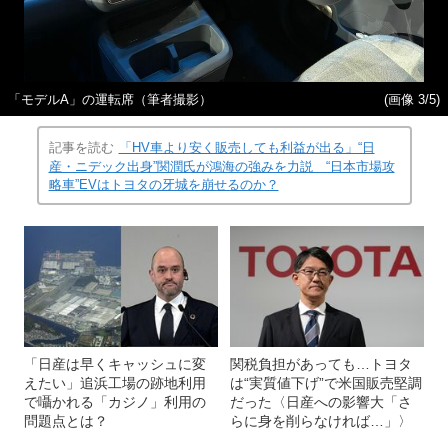
「モデルA」の運転席（筆者撮影）
(画像 3/5)
記事を読む
「HV車より安く販売しても利益が出る」“日
産・ニデック出身”関潤氏が鴻海の強みを力説 “日本市場攻
略車”EVはトヨタの牙城を崩せるのか？
「日産は早くキャッシュに変
関税負担があっても…トヨタ
えたい」追浜工場の跡地利用
は“実質値下げ”で米国販売堅調
で囁かれる「カジノ」利用の
だった〈日産への影響大「さ
問題点とは？
らに身を削らなければ…」〉