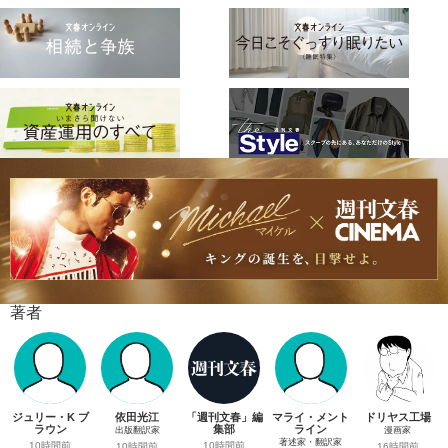
著者
ジュリー・K ブ
依田光江
「週刊文春」編
マライ・メント
ドリヤス工場
ラウン
集部
ライン
出版翻訳家
漫画家
著述家・翻訳家
10時間前
10時間前
10時間前
16時間前