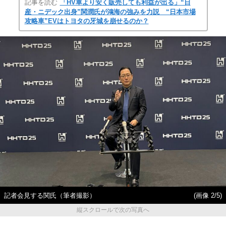
記事を読む
「HV車より安く販売しても利益が出る」“日
産・ニデック出身”関潤氏が鴻海の強みを力説 “日本市場
攻略車”EVはトヨタの牙城を崩せるのか？
記者会見する関氏（筆者撮影）
(画像 2/5)
縦スクロールで次の写真へ