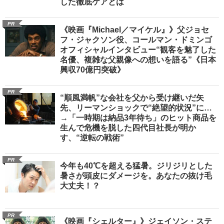
した徹底ケアとは
PR
《映画『Michael／マイケル』》父ジョセ
フ・ジャクソン役、コールマン・ドミンゴ
オフィシャルインタビュー“観客を魅了した
名優、複雑な父親像への想いを語る”《日本
興収70億円突破》
PR
“順風満帆”な会社を父から受け継いだ矢
先、リーマンショックで“絶望的状況”に…
→「一時期は納品3年待ち」のヒット商品を
生んで危機を脱した四代目社長が明か
す、“逆転の戦術”
PR
今年も40℃を超える猛暑。ジリジリとした
暑さが頭皮にダメージを。あなたの抜け毛
大丈夫！？
PR
《映画『シェルター』》ジェイソン・ステ