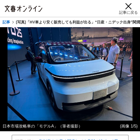
記事に戻る
記事
[写真]「HV車より安く販売しても利益が出る」“日産・ニデック出身”関
日本市場攻略車の「モデルA」（筆者撮影）
(画像 1/5)