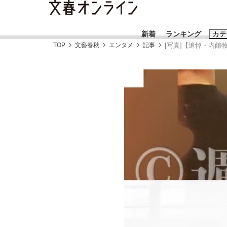
新着
ランキング
カテ
TOP
文藝春秋
エンタメ
記事
[写真]【追悼・内
スクープ
ニュー
おすすめのキ
#藤田晋
#三
#玉木雄一郎
「90%は失敗する。でも…」本田圭佑が初め
終戦から81年