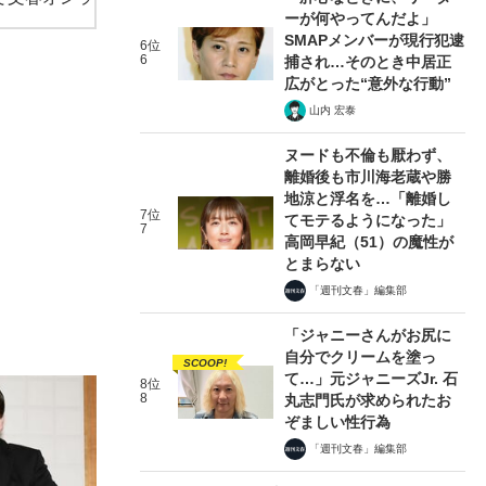
ーが何やってんだよ」
SMAPメンバーが現行犯逮
6位
6
捕され…そのとき中居正
広がとった“意外な行動”
山内 宏泰
ヌードも不倫も厭わず、
離婚後も市川海老蔵や勝
地涼と浮名を…「離婚し
7位
てモテるようになった」
7
高岡早紀（51）の魔性が
とまらない
「週刊文春」編集部
「ジャニーさんがお尻に
自分でクリームを塗っ
SCOOP!
て…」元ジャニーズJr. 石
8位
8
丸志門氏が求められたお
ぞましい性行為
「週刊文春」編集部