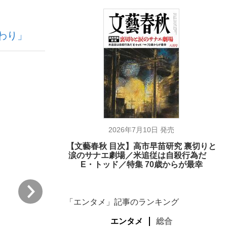
わり」
ない資産運用のすべて
が悲しい」『北の国から』倉本聰氏（91...
2026年7月10日 発売
【文藝春秋 目次】高市早苗研究 裏切りと
涙のサナエ劇場／米追従は自殺行為だ
E・トッド／特集 70歳からが最幸
次
「エンタメ」記事のランキング
エンタメ
総合