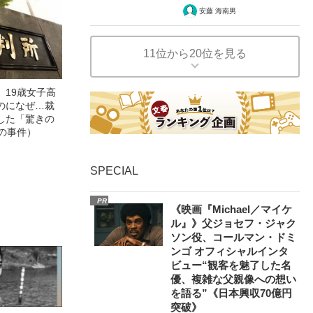
安藤 海南男
11位から20位を見る
」19歳女子高
のになぜ…裁
した「驚きの
の事件）
SPECIAL
PR
《映画『Michael／マイケ
ル』》父ジョセフ・ジャク
ソン役、コールマン・ドミ
ンゴ オフィシャルインタ
ビュー“観客を魅了した名
優、複雑な父親像への想い
を語る”《日本興収70億円
突破》