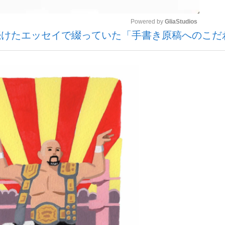
Powered by 
GliaStudios
続けたエッセイで綴っていた「手書き原稿へのこだ
いまさら聞け
Mute
手が証言した“NPB聞...
「クマが悪者扱いされているの
もっと見る
カー日本代表・森保一監督...