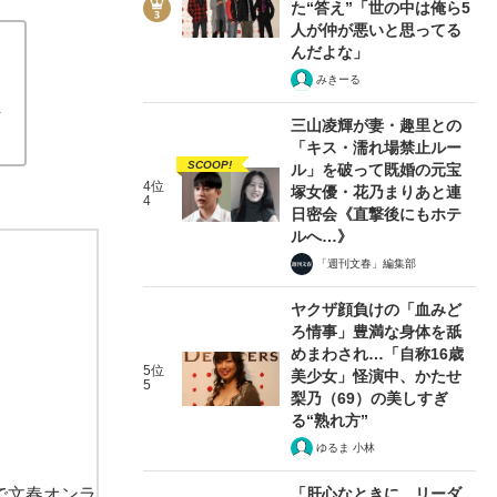
た“答え”「世の中は俺ら5
人が仲が悪いと思ってる
んだよな」
みきーる
歌
三山凌輝が妻・趣里との
「キス・濡れ場禁止ルー
SCOOP!
ル」を破って既婚の元宝
4位
塚女優・花乃まりあと連
4
日密会《直撃後にもホテ
ルへ…》
「週刊文春」編集部
ヤクザ顔負けの「血みど
ろ情事」豊満な身体を舐
めまわされ…「自称16歳
5位
美少女」怪演中、かたせ
5
梨乃（69）の美しすぎ
る“熟れ方”
ゆるま 小林
で文春オンラ
「肝心なときに、リーダ