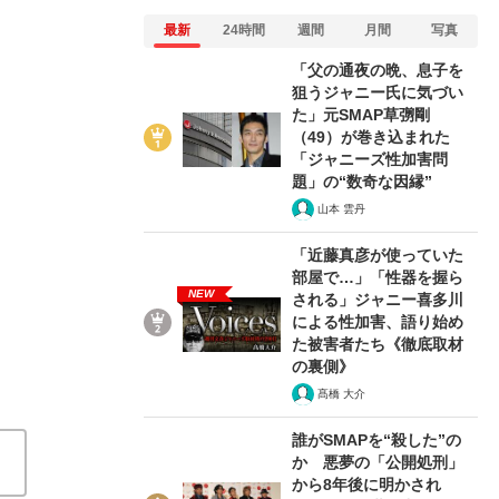
最新
24時間
週間
月間
写真
「父の通夜の晩、息子を
狙うジャニー氏に気づい
た」元SMAP草彅剛
4/6
（49）が巻き込まれた
「ジャニーズ性加害問
題」の“数奇な因縁”
山本 雲丹
「近藤真彦が使っていた
部屋で…」「性器を握ら
NEW
される」ジャニー喜多川
による性加害、語り始め
た被害者たち《徹底取材
の裏側》
髙橋 大介
誰がSMAPを“殺した”の
か 悪夢の「公開処刑」
から8年後に明かされ