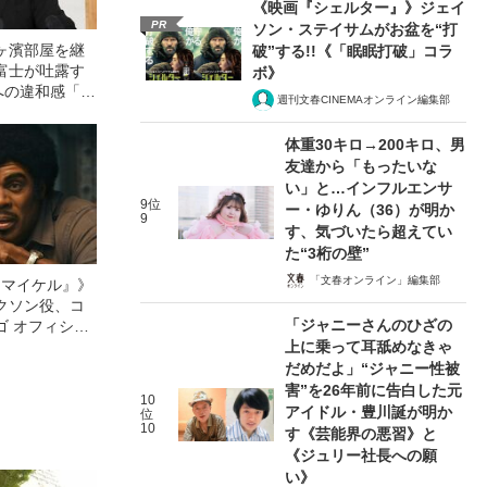
《映画『シェルター』》ジェイ
PR
ソン・ステイサムがお盆を“打
ヶ濱部屋を継
破”する!!《「眠眠打破」コラ
富士が吐露す
ボ》
への違和感「も
週刊文春CINEMAオンライン編集部
っている力士
体重30キロ→200キロ、男
友達から「もったいな
い」と…インフルエンサ
9位
ー・ゆりん（36）が明か
9
す、気づいたら超えてい
た“3桁の壁”
「文春オンライン」編集部
l／マイケル』》
クソン役、コ
「ジャニーさんのひざの
ゴ オフィシャ
上に乗って耳舐めなきゃ
観客を魅了した
像への想いを
だめだよ」“ジャニー性被
0億円突破》
害”を26年前に告白した元
10
アイドル・豊川誕が明か
位
10
す《芸能界の悪習》と
《ジュリー社長への願
い》