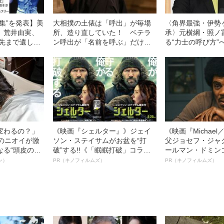
集”を発表】美
大相撲の土俵は「呼出」が毎場
〈角界最強・伊勢
、荒井由実、
所、造り直していた！ ベテラ
承〉元横綱・照ノ
年先まで遺した
ン呼出が「名前を呼ぶ」だけで
る“力士の呼び方”
ない幅広い仕事を解説【きょう
う同じ釜の飯を食
千秋楽】
ですから」
変わるの？」
《映画『シェルター』》ジェイ
《映画『Michae
ーのニオイが激
ソン・ステイサムがお盆を“打
父ジョセフ・ジャ
なる“頭皮のニ
破”する!!《「眠眠打破」コラ
ールマン・ドミン
”を解消す
ボ》
ルインタビュー“
ン）
PR（キノフィルムズ）
PR（キノフィルムズ）
スペシャリス
名優、複雑な父親
徹底ケアとは
語る”《日本興収7