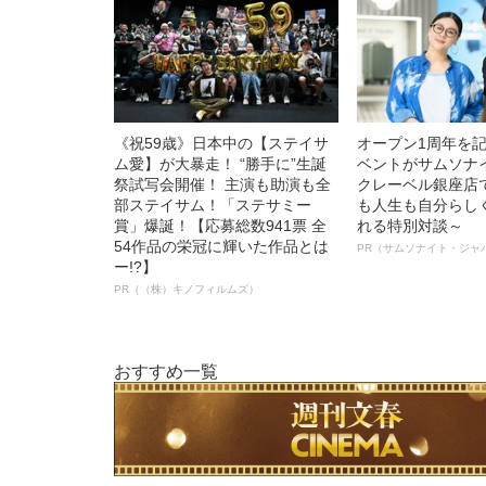
《祝59歳》日本中の【ステイサ
オープン1周年を
ム愛】が大暴走！ “勝手に”生誕
ベントがサムソナ
祭試写会開催！ 主演も助演も全
クレーベル銀座店
部ステイサム！「ステサミー
も人生も自分らし
賞」爆誕！【応募総数941票 全
れる特別対談～
54作品の栄冠に輝いた作品とは
PR（サムソナイト・ジャ
ー!?】
PR（（株）キノフィルムズ）
おすすめ一覧