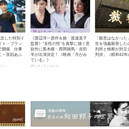
記念した特別イ
《渡辺淳一原作＆娘・渡邉直子
「殺意はなかった
イト・ブラッ
監督》“女性の性”を真摯に描く意
生を強姦殺害した
で開催 仕事
欲作に黒木瞳・西岡德馬・吉田
判所と検察が対立
く～笑顔あふ
羊が出演決定！《映画『月がみ
判決」（昭和42年
ている』》
パン）
PR（キノフィルムズ）