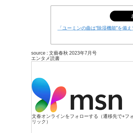
「ユーミンの曲は“除湿機能”を備
source :
文藝春秋 2023年7月号
エンタメ
読書
文春オンラインをフォローする
（遷移先で+フ
リック）