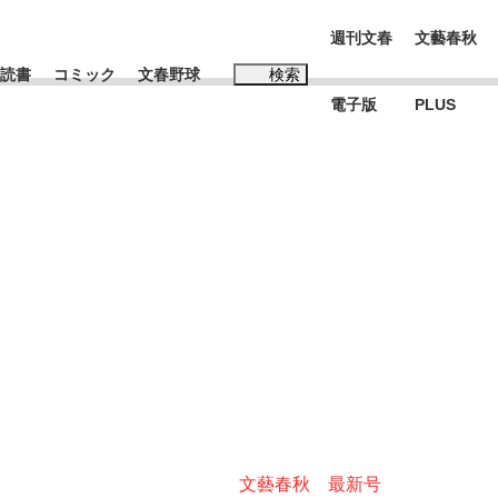
週刊文春
文藝春秋
読書
コミック
文春野球
検索
電子版
PLUS
インタビュー
読書
#松田聖子
む将棋
BC日本代表“敗戦”の真実 選手が明かす...
文藝春秋 最新号