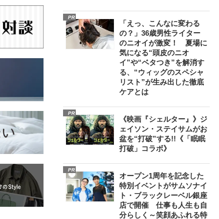
PR
「えっ、こんなに変わる
の？」36歳男性ライター
のニオイが激変！ 夏場に
気になる“頭皮のニオ
イ”や“ベタつき”を解消す
る、“ウィッグのスペシャ
リスト”が生み出した徹底
ケアとは
PR
《映画『シェルター』》ジ
ェイソン・ステイサムがお
盆を“打破”する!!《「眠眠
打破」コラボ》
PR
オープン1周年を記念した
特別イベントがサムソナイ
ト・ブラックレーベル銀座
店で開催 仕事も人生も自
分らしく～笑顔あふれる特