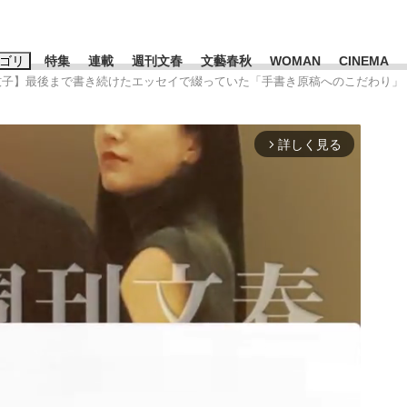
ゴリ
特集
連載
週刊文春
文藝春秋
WOMAN
CINEMA
館牧子】最後まで書き続けたエッセイで綴っていた「手書き原稿へのこだわり」
キーワード入力
ス
エンタメ
ライフ
ビジネス
詳しく見る
arrow_forward_ios
ーワードタグ一覧
山凌輝
#高市早苗
#後藤真希
#森岡毅
#城彰二
#内田有紀
観る将棋、読
#亀和田武
て明かした日本代表監督に...
「最悪の空気のまま解散」W