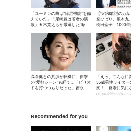
「ユーミンの曲は“除湿機能”を備
【“昭和歌謡の万葉
えていた」「尾崎豊は若者の演
空ひばり、坂本九
歌」五木寛之らが厳選した“昭和
松田聖子…1000
歌謡の名曲”とは
い110曲決定
高倉健との共演が転機に、衝撃
「えっ、こんなに
の“愛欲シーン”も経て…「ピリオ
36歳男性ライタ
ドを打つつもりだった」吉永小
変！ 夏場に気に
百合（80）が引退を考え直し
オイ”や“ベタつき
PR（株式会社スヴェンソ
た“きっかけ”
る、“ウィッグの
ト”が生み出した
Recommended for you