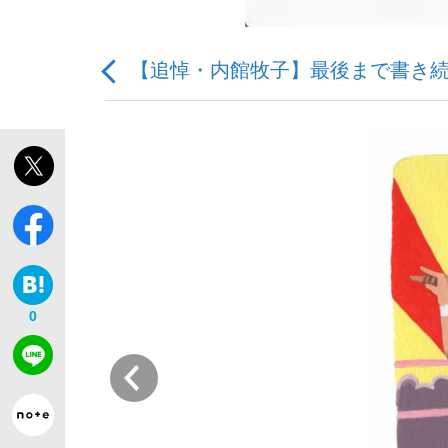
【追悼・内館牧子】最後まで書き
「敗因分析は一切聞かれなかった」侍ジャパン選
キングの誕生を、目撃せよ。
0
the Style
前
「目標達成できなかったからと言って…」サッ