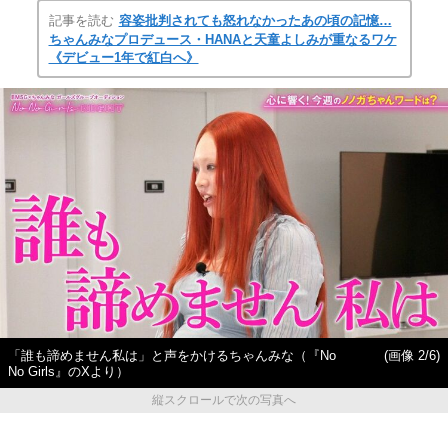
記事を読む
容姿批判されても怒れなかったあの頃の記憶…
ちゃんみなプロデュース・HANAと天童よしみが重なるワケ
《デビュー1年で紅白へ》
「誰も諦めません私は」と声をかけるちゃんみな（『No
(画像 2/6)
No Girls』のXより）
縦スクロールで次の写真へ