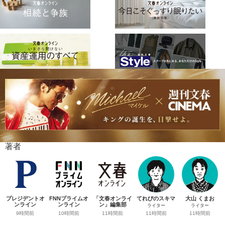
著者
プレジデントオ
FNNプライムオ
「文春オンライ
てれびのスキマ
大山 くまお
ンライン
ンライン
ン」編集部
ライター
ライター
9時間前
10時間前
11時間前
11時間前
11時間前