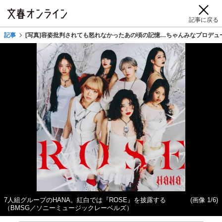
記事に戻る
記事
[写真]容姿批判されても怒れなかったあの頃の記憶…ちゃんみなプロデュ
7人組グループのHANA。紅白では『ROSE』を披露する
(画像 1/6)
（BMSG／ソニーミュージックレーベルズ）