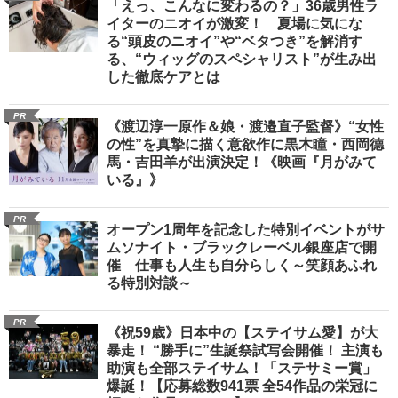
「えっ、こんなに変わるの？」36歳男性ラ
イターのニオイが激変！ 夏場に気にな
る“頭皮のニオイ”や“ベタつき”を解消す
る、“ウィッグのスペシャリスト”が生み出
した徹底ケアとは
PR
《渡辺淳一原作＆娘・渡邉直子監督》“女性
の性”を真摯に描く意欲作に黒木瞳・西岡德
馬・吉田羊が出演決定！《映画『月がみて
いる』》
PR
オープン1周年を記念した特別イベントがサ
ムソナイト・ブラックレーベル銀座店で開
催 仕事も人生も自分らしく～笑顔あふれ
る特別対談～
PR
《祝59歳》日本中の【ステイサム愛】が大
暴走！ “勝手に”生誕祭試写会開催！ 主演も
助演も全部ステイサム！「ステサミー賞」
爆誕！【応募総数941票 全54作品の栄冠に