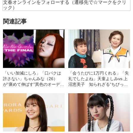
文春オンラインをフォローする
（遷移先で☆マークをクリ
ック）
関連記事
「いい加減にしろ」「口パクは
「会うたびに1万円くれる」「失
許さない」ちゃんみな（26）
礼でしたよね」天童よしみvs.上
が“褒めて伸ばす”異色のオーディ
沼恵美子 知られざる“ちびっこ
ション『ノノガ』で“最も衝撃的
のど自慢”対決《爆笑初対談》
だった場面”とは？