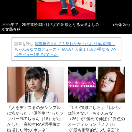
2025年で、29年連続30回目の紅白出場となる天童よしみ
(画像 3/6)
©文藝春秋
記事を読む
容姿批判されても怒れなかったあの頃の記憶…
ちゃんみなプロデュース・HANAと天童よしみが重なるワケ
《デビュー1年で紅白へ》
「人をディスるのがシンプル
「いい加減にしろ」「口パク
に怖かった」“優等生”だったラ
は許さない」ちゃんみな
ッパー#KTちゃん（18）が明
（26）が“褒めて伸ばす”異色の
かした、高校生RAP選手権に
オーディション『ノノガ』
出場した時の“ホンネ”
で“最も衝撃的だった場面”と