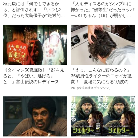
秋元康には「何でもできるか
「人をディスるのがシンプルに
ら」と評価されず…「いつも2
怖かった」“優等生”だったラッパ
位」だった大島優子が“絶対的エ
ー#KTちゃん（18）が明かし
ース”前田敦子に勝利した夜に語
た、高校生RAP選手権に出場し
ったこと
た時の“ホンネ”
《タイマン50戦無敗》「顔を見
「えっ、こんなに変わるの？」
ると、『やばい。逃げろ』
36歳男性ライターのニオイが激
と…」富山伝説のレディース初
変！ 夏場に気になる“頭皮のニ
代総長（36）が語る、ギャルサ
オイ”や“ベタつき”を解消す
PR（株式会社スヴェンソン）
ー制圧と朝までのバイク暴走
る、“ウィッグのスペシャリス
ト”が生み出した徹底ケアとは