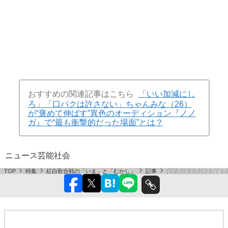
おすすめの関連記事はこちら
「いい加減にし
ろ」「口パクは許さない」ちゃんみな（26）
が“褒めて伸ばす”異色のオーディション『ノノ
ガ』で“最も衝撃的だった場面”とは？
ニュース
芸能
社会
TOP
特集
紅白歌合戦の「いま」と「むかし」
記事
[写真]容姿批判されて