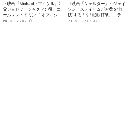
《映画『Michael／マイケル』》
《映画『シェルター』》ジェイ
父ジョセフ・ジャクソン役、コ
ソン・ステイサムがお盆を“打
ールマン・ドミンゴ オフィシャ
破”する!!《「眠眠打破」コラ
ルインタビュー“観客を魅了した
ボ》
PR（キノフィルムズ）
PR（キノフィルムズ）
名優、複雑な父親像への想いを
語る”《日本興収70億円突破》