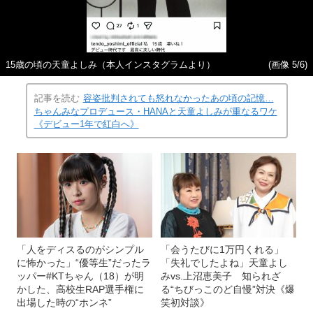
15歳の頃の天童よしみ（本人インスタグラムより）
(画像 5/6)
記事を読む
容姿批判されても怒れなかったあの頃の記憶…
ちゃんみなプロデュース・HANAと天童よしみが重なるワケ
《デビュー1年で紅白へ》
「人をディスるのがシンプル
「会うたびに1万円くれる」
に怖かった」“優等生”だったラ
「失礼でしたよね」天童よし
ッパー#KTちゃん（18）が明
みvs.上沼恵美子 知られざ
かした、高校生RAP選手権に
る“ちびっこのど自慢”対決《爆
出場した時の“ホンネ”
笑初対談》