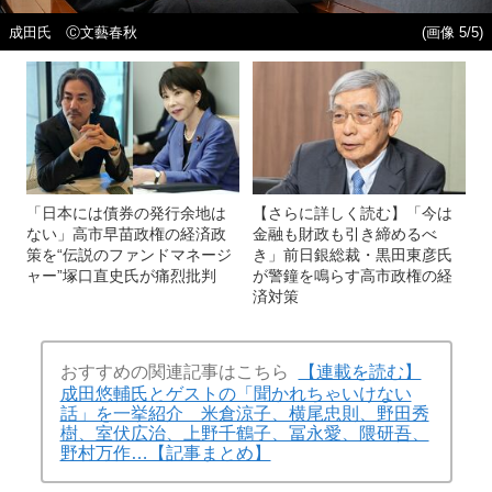
成田氏 Ⓒ文藝春秋
(画像 5/5)
「日本には債券の発行余地は
【さらに詳しく読む】「今は
ない」高市早苗政権の経済政
金融も財政も引き締めるべ
策を“伝説のファンドマネージ
き」前日銀総裁・黒田東彦氏
ャー”塚口直史氏が痛烈批判
が警鐘を鳴らす高市政権の経
済対策
おすすめの関連記事はこちら
【連載を読む】
成田悠輔氏とゲストの「聞かれちゃいけない
話」を一挙紹介 米倉涼子、横尾忠則、野田秀
樹、室伏広治、上野千鶴子、冨永愛、隈研吾、
野村万作…【記事まとめ】