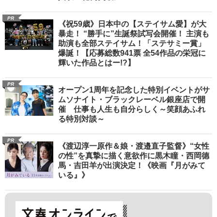
PR
《祝59歳》日本中の【ステイサム愛】が大
暴走！ “勝手に”生誕祭試写会開催！ 主演も
助演も全部ステイサム！「ステサミー賞」
爆誕！【応募総数941票 全54作品の栄冠に
輝いた作品とはー!?】
PR
オープン1周年を記念した特別イベントがサ
ムソナイト・ブラックレーベル銀座店で開
催 仕事も人生も自分らしく～笑顔あふれ
る特別対談～
PR
《渡辺淳一原作＆娘・渡邉直子監督》“女性
の性”を真摯に描く意欲作に黒木瞳・西岡德
馬・吉田羊が出演決定！《映画『月がみて
いる』》