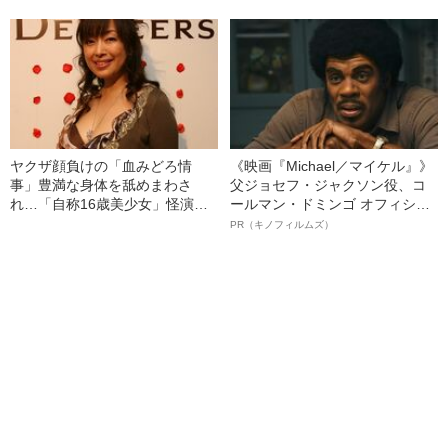
主主義”とは《初対談》
衛費増額の推進…《識者の分
析》
ヤクザ顔負けの「血みどろ情
《映画『Michael／マイケル』》
事」豊満な身体を舐めまわさ
父ジョセフ・ジャクソン役、コ
れ…「自称16歳美少女」怪演
ールマン・ドミンゴ オフィシャ
中、かたせ梨乃（69）の美しす
ルインタビュー“観客を魅了した
PR（キノフィルムズ）
ぎる“熟れ方”
名優、複雑な父親像への想いを
語る”《日本興収70億円突破》