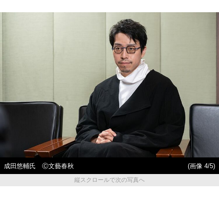
成田悠輔氏 Ⓒ文藝春秋
(画像 4/5)
縦スクロールで次の写真へ