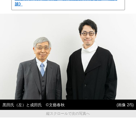
談》
黒田氏（左）と成田氏 ©文藝春秋
(画像 2/5)
縦スクロールで次の写真へ