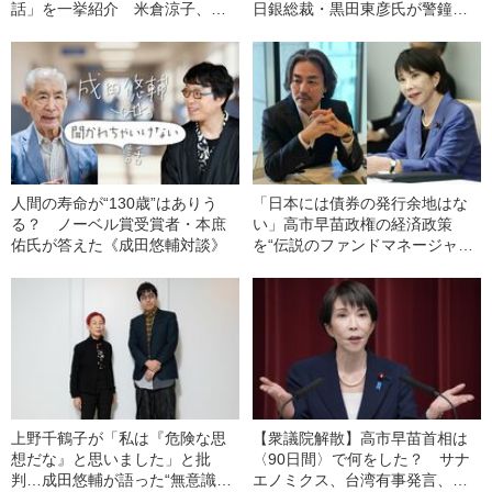
話」を一挙紹介 米倉涼子、横
日銀総裁・黒田東彦氏が警鐘を
尾忠則、野田秀樹、室伏広治、
鳴らす高市政権の経済対策
上野千鶴子、冨永愛、隈研吾、
野村万作…【記事まとめ】
人間の寿命が“130歳”はありう
「日本には債券の発行余地はな
る？ ノーベル賞受賞者・本庶
い」高市早苗政権の経済政策
佑氏が答えた《成田悠輔対談》
を“伝説のファンドマネージャ
ー”塚口直史氏が痛烈批判
上野千鶴子が「私は『危険な思
【衆議院解散】高市早苗首相は
想だな』と思いました」と批
〈90日間〉で何をした？ サナ
判…成田悠輔が語った“無意識民
エノミクス、台湾有事発言、防