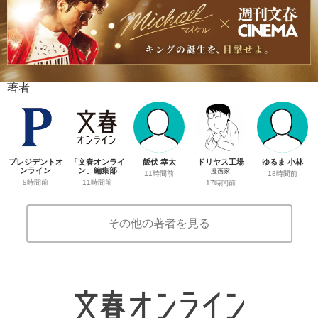
著者
プレジデントオ
「文春オンライ
飯伏 幸太
ドリヤス工場
ゆるま 小林
ンライン
ン」編集部
漫画家
11時間前
18時間前
9時間前
11時間前
17時間前
その他の著者を見る