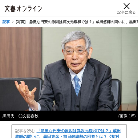
記事に戻る
記事
[写真]「急激な円安の原因は異次元緩和では？」成田悠輔の問いに、黒
黒田氏 Ⓒ文藝春秋
(画像 1/5)
記事を読む
「急激な円安の原因は異次元緩和では？」成田
悠輔の問いに、黒田東彦・前日銀総裁の回答とは？《初対