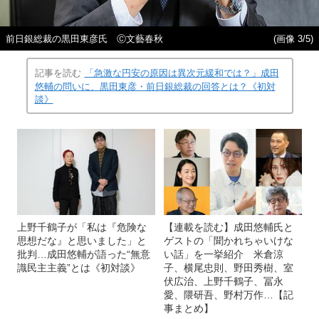
前日銀総裁の黒田東彦氏 Ⓒ文藝春秋
(画像 3/5)
記事を読む
「急激な円安の原因は異次元緩和では？」成田
悠輔の問いに、黒田東彦・前日銀総裁の回答とは？《初対
談》
上野千鶴子が「私は『危険な
【連載を読む】成田悠輔氏と
思想だな』と思いました」と
ゲストの「聞かれちゃいけな
批判…成田悠輔が語った“無意
い話」を一挙紹介 米倉涼
識民主主義”とは《初対談》
子、横尾忠則、野田秀樹、室
伏広治、上野千鶴子、冨永
愛、隈研吾、野村万作…【記
事まとめ】