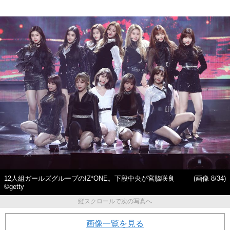
12人組ガールズグループのIZ*ONE。下段中央が宮脇咲良
(画像 8/34)
©getty
縦スクロールで次の写真へ
画像一覧を見る