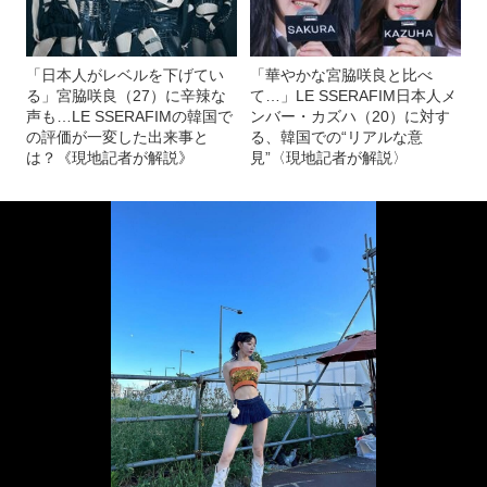
「日本人がレベルを下げてい
「華やかな宮脇咲良と比べ
る」宮脇咲良（27）に辛辣な
て…」LE SSERAFIM日本人メ
声も…LE SSERAFIMの韓国で
ンバー・カズハ（20）に対す
の評価が一変した出来事と
る、韓国での“リアルな意
は？《現地記者が解説》
見”〈現地記者が解説〉