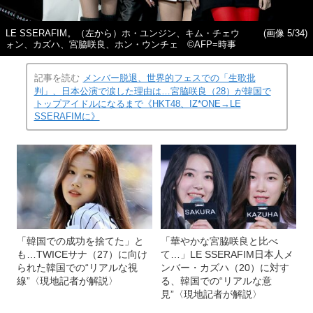
LE SSERAFIM。（左から）ホ・ユンジン、キム・チェウ
(画像 5/34)
ォン、カズハ、宮脇咲良、ホン・ウンチェ ©AFP=時事
記事を読む
メンバー脱退、世界的フェスでの「生歌批
判」、日本公演で涙した理由は…宮脇咲良（28）が韓国で
トップアイドルになるまで《HKT48、IZ*ONE→LE
SSERAFIMに》
「韓国での成功を捨てた」と
「華やかな宮脇咲良と比べ
も…TWICEサナ（27）に向け
て…」LE SSERAFIM日本人メ
られた韓国での“リアルな視
ンバー・カズハ（20）に対す
線”〈現地記者が解説〉
る、韓国での“リアルな意
見”〈現地記者が解説〉