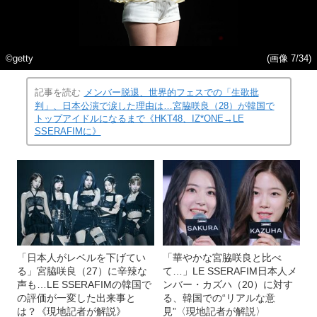
©getty
(画像 7/34)
記事を読む
メンバー脱退、世界的フェスでの「生歌批
判」、日本公演で涙した理由は…宮脇咲良（28）が韓国で
トップアイドルになるまで《HKT48、IZ*ONE→LE
SSERAFIMに》
「日本人がレベルを下げてい
「華やかな宮脇咲良と比べ
る」宮脇咲良（27）に辛辣な
て…」LE SSERAFIM日本人メ
声も…LE SSERAFIMの韓国で
ンバー・カズハ（20）に対す
の評価が一変した出来事と
る、韓国での“リアルな意
は？《現地記者が解説》
見”〈現地記者が解説〉