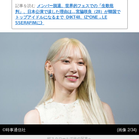
記事を読む
メンバー脱退、世界的フェスでの「生歌批
判」、日本公演で涙した理由は…宮脇咲良（28）が韓国で
トップアイドルになるまで《HKT48、IZ*ONE→LE
SSERAFIMに》
©時事通信社
(画像 2/34)
縦スクロールで次の写真へ