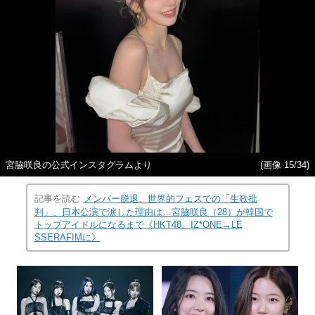
宮脇咲良の公式インスタグラムより
(画像 15/34)
記事を読む
メンバー脱退、世界的フェスでの「生歌批
判」、日本公演で涙した理由は…宮脇咲良（28）が韓国で
トップアイドルになるまで《HKT48、IZ*ONE→LE
SSERAFIMに》