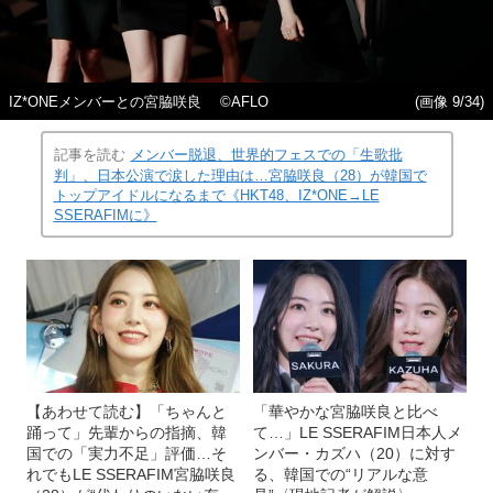
IZ*ONEメンバーとの宮脇咲良 ©AFLO
(画像 9/34)
記事を読む
メンバー脱退、世界的フェスでの「生歌批
判」、日本公演で涙した理由は…宮脇咲良（28）が韓国で
トップアイドルになるまで《HKT48、IZ*ONE→LE
SSERAFIMに》
【あわせて読む】「ちゃんと
「華やかな宮脇咲良と比べ
踊って」先輩からの指摘、韓
て…」LE SSERAFIM日本人メ
国での「実力不足」評価…そ
ンバー・カズハ（20）に対す
れでもLE SSERAFIM宮脇咲良
る、韓国での“リアルな意