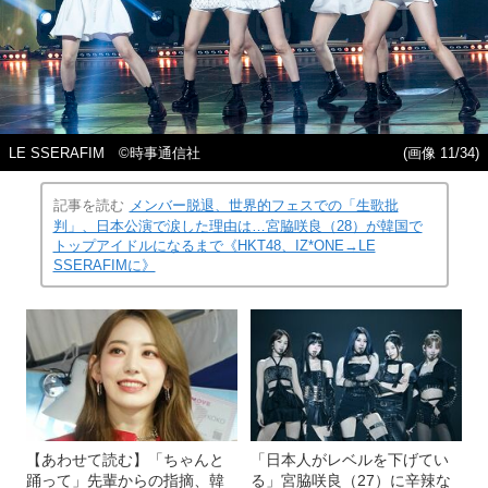
LE SSERAFIM ©時事通信社
(画像 11/34)
記事を読む
メンバー脱退、世界的フェスでの「生歌批
判」、日本公演で涙した理由は…宮脇咲良（28）が韓国で
トップアイドルになるまで《HKT48、IZ*ONE→LE
SSERAFIMに》
【あわせて読む】「ちゃんと
「日本人がレベルを下げてい
踊って」先輩からの指摘、韓
る」宮脇咲良（27）に辛辣な