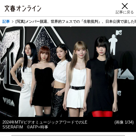
記事に戻る
記事
[写真]メンバー脱退、世界的フェスでの「生歌批判」、日本公演で涙した理由は
2024年MTVビデオミュージックアワードでのLE
(画像 1/34)
SSERAFIM ©AFP=時事