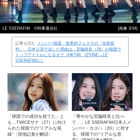
LE SSERAFIM ©時事通信社
(画像 3/34)
記事を読む
メンバー脱退、世界的フェスでの「生歌批
判」、日本公演で涙した理由は…宮脇咲良（28）が韓国で
トップアイドルになるまで《HKT48、IZ*ONE→LE
SSERAFIMに》
「韓国での成功を捨てた」と
「華やかな宮脇咲良と比べ
も…TWICEサナ（27）に向け
て…」LE SSERAFIM日本人メ
られた韓国での“リアルな視
ンバー・カズハ（20）に対す
線”〈現地記者が解説〉
る、韓国での“リアルな意