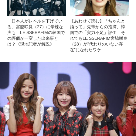
「日本人がレベルを下げてい
【あわせて読む】「ちゃんと
る」宮脇咲良（27）に辛辣な
踊って」先輩からの指摘、韓
声も…LE SSERAFIMの韓国で
国での「実力不足」評価…そ
の評価が一変した出来事と
れでもLE SSERAFIM宮脇咲良
は？《現地記者が解説》
（28）が“代わりのいない存
在”になれたワケ