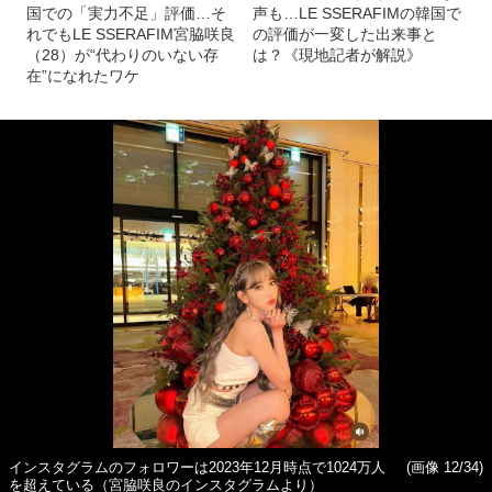
国での「実力不足」評価…そ
声も…LE SSERAFIMの韓国で
れでもLE SSERAFIM宮脇咲良
の評価が一変した出来事と
（28）が“代わりのいない存
は？《現地記者が解説》
在”になれたワケ
インスタグラムのフォロワーは2023年12月時点で1024万人
(画像 12/34)
を超えている（宮脇咲良のインスタグラムより）