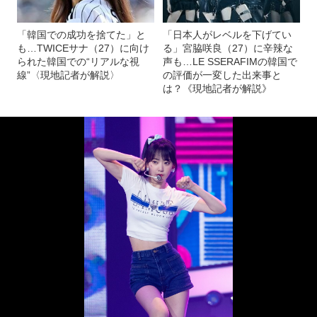
「韓国での成功を捨てた」と
「日本人がレベルを下げてい
も…TWICEサナ（27）に向け
る」宮脇咲良（27）に辛辣な
られた韓国での“リアルな視
声も…LE SSERAFIMの韓国で
線”〈現地記者が解説〉
の評価が一変した出来事と
は？《現地記者が解説》