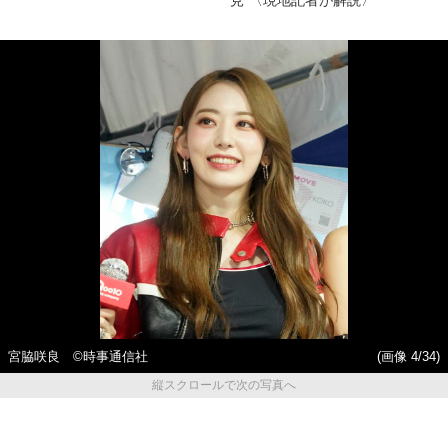
見”〈現地記者が解説〉
宮脇咲良 ©時事通信社
(画像 4/34)
縦スクロールで次の写真へ