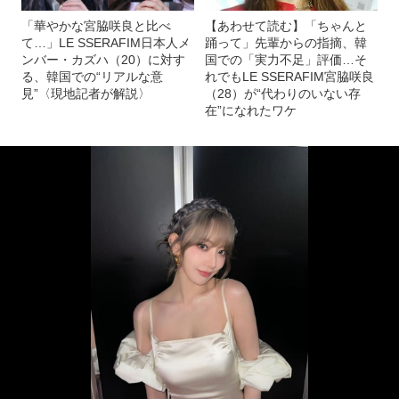
「華やかな宮脇咲良と比べ
【あわせて読む】「ちゃんと
て…」LE SSERAFIM日本人メ
踊って」先輩からの指摘、韓
ンバー・カズハ（20）に対す
国での「実力不足」評価…そ
る、韓国での“リアルな意
れでもLE SSERAFIM宮脇咲良
見”〈現地記者が解説〉
（28）が“代わりのいない存
在”になれたワケ