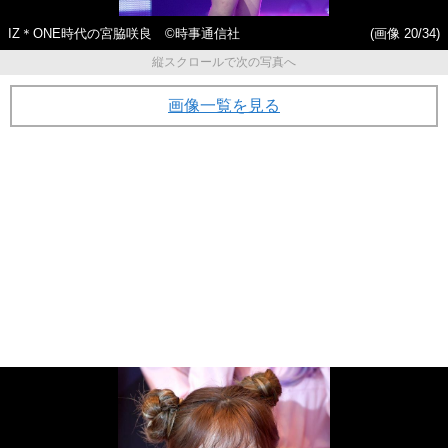
IZ＊ONE時代の宮脇咲良 ©時事通信社
(画像 20/34)
縦スクロールで次の写真へ
画像一覧を見る