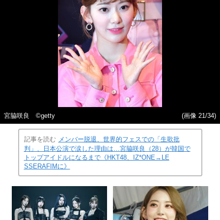
宮脇咲良 ©getty
(画像 21/34)
記事を読む
メンバー脱退、世界的フェスでの「生歌批
判」、日本公演で涙した理由は…宮脇咲良（28）が韓国で
トップアイドルになるまで《HKT48、IZ*ONE→LE
SSERAFIMに》