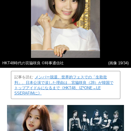
HKT48時代の宮脇咲良 ©時事通信社
(画像 19/34)
記事を読む
メンバー脱退、世界的フェスでの「生歌批
判」、日本公演で涙した理由は…宮脇咲良（28）が韓国で
トップアイドルになるまで《HKT48、IZ*ONE→LE
SSERAFIMに》