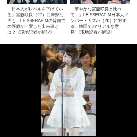
「日本人がレベルを下げてい
「華やかな宮脇咲良と比べ
る」宮脇咲良（27）に辛辣な
て…」LE SSERAFIM日本人メ
声も…LE SSERAFIMの韓国で
ンバー・カズハ（20）に対す
の評価が一変した出来事と
る、韓国での“リアルな意
は？《現地記者が解説》
見”〈現地記者が解説〉