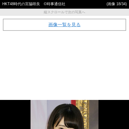
HKT48時代の宮脇咲良 ©時事通信社
(画像 18/34)
縦スクロールで次の写真へ
画像一覧を見る