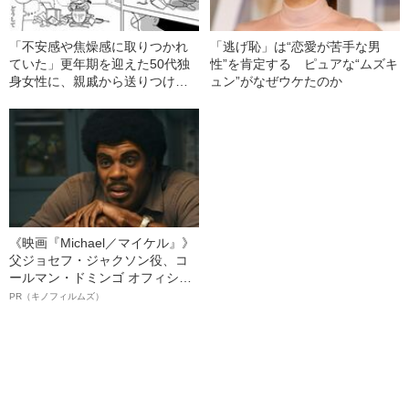
「不安感や焦燥感に取りつかれ
「逃げ恥」は“恋愛が苦手な男
ていた」更年期を迎えた50代独
性”を肯定する ピュアな“ムズキ
身女性に、親戚から送りつけら
ュン”がなぜウケたのか
れた壺の中身
《映画『Michael／マイケル』》
父ジョセフ・ジャクソン役、コ
ールマン・ドミンゴ オフィシャ
ルインタビュー“観客を魅了した
PR（キノフィルムズ）
名優、複雑な父親像への想いを
語る”《日本興収70億円突破》