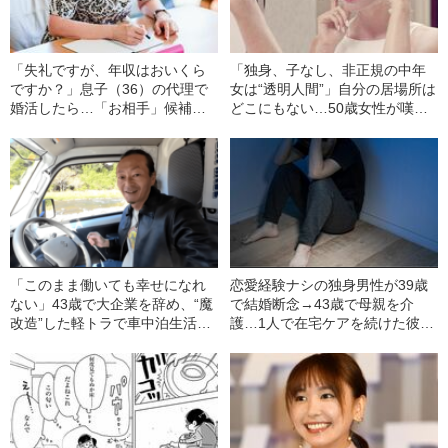
「失礼ですが、年収はおいくら
「独身、子なし、非正規の中年
ですか？」息子（36）の代理で
女は“透明人間”」自分の居場所は
婚活したら…「お相手」候補の
どこにもない…50歳女性が嘆く
親から突き付けられた“まさかの
「正社員ばかりを優遇する」社
条件”
会のひずみ
「このまま働いても幸せになれ
恋愛経験ナシの独身男性が39歳
ない」43歳で大企業を辞め、“魔
で結婚断念→43歳で母親を介
改造”した軽トラで車中泊生活…
護…1人で在宅ケアを続けた彼
「氷河期世代」の48歳男性が語
の“悲惨な末路”「母の体を足で蹴
る、安定した職業を捨てた“本当
って…」
の理由”