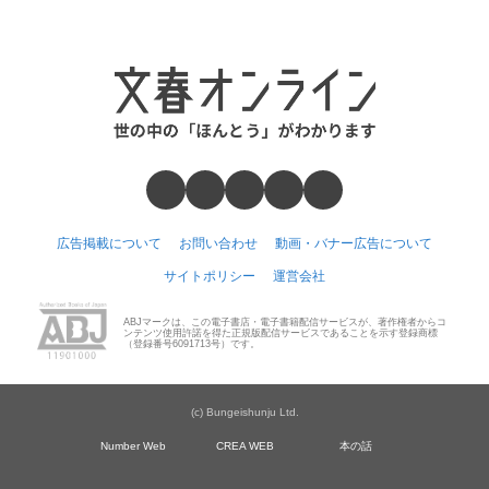
広告掲載について
お問い合わせ
動画・バナー広告について
サイトポリシー
運営会社
ABJマークは、この電子書店・電子書籍配信サービスが、著作権者からコ
ンテンツ使用許諾を得た正規版配信サービスであることを示す登録商標
（登録番号6091713号）です。
(c) Bungeishunju Ltd.
Number Web
CREA WEB
本の話