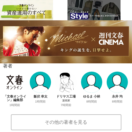
著者
「文春オンライ
飯伏 幸太
ドリヤス工場
ゆるま 小林
永井 均
ン」編集部
漫画家
1時間前
8時間前
8時間前
1時間前
7時間前
その他の著者を見る