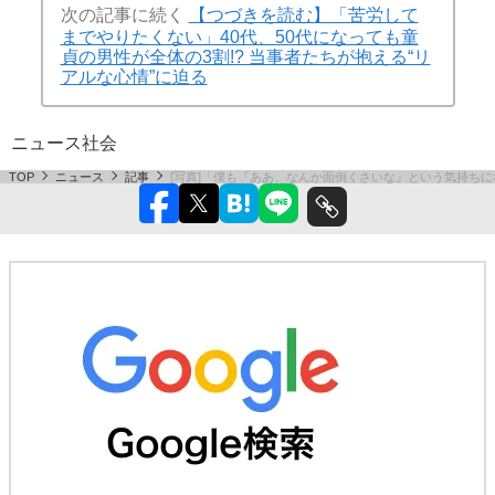
次の記事に続く
【つづきを読む】「苦労して
までやりたくない」40代、50代になっても童
貞の男性が全体の3割!? 当事者たちが抱える“リ
アルな心情”に迫る
ニュース
社会
TOP
ニュース
記事
[写真]「僕も『ああ、なんか面倒くさいな』という気持ちに