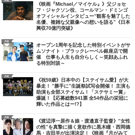
PR
《映画『Michael／マイケル』》父ジョセ
フ・ジャクソン役、コールマン・ドミンゴ
オフィシャルインタビュー“観客を魅了した
名優、複雑な父親像への想いを語る”《日本
興収70億円突破》
PR
オープン1周年を記念した特別イベントがサ
ムソナイト・ブラックレーベル銀座店で開
催 仕事も人生も自分らしく～笑顔あふれ
る特別対談～
PR
《祝59歳》日本中の【ステイサム愛】が大
暴走！ “勝手に”生誕祭試写会開催！ 主演も
助演も全部ステイサム！「ステサミー賞」
爆誕！【応募総数941票 全54作品の栄冠に
輝いた作品とはー!?】
PR
《渡辺淳一原作＆娘・渡邉直子監督》“女性
の性”を真摯に描く意欲作に黒木瞳・西岡德
馬・吉田羊が出演決定！《映画『月がみて