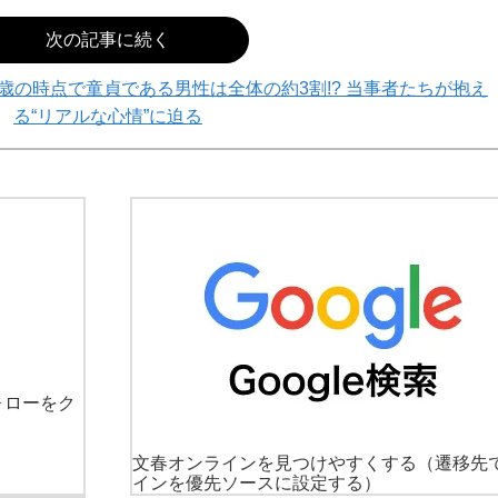
次の記事に続く
歳の時点で童貞である男性は全体の約3割!? 当事者たちが抱え
る“リアルな心情”に迫る
ォローをク
文春オンラインを見つけやすくする
（遷移先
インを優先ソースに設定する）