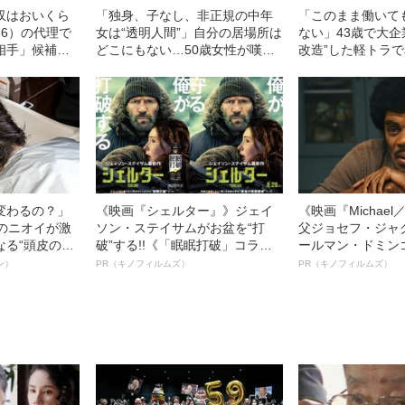
収はおいくら
「独身、子なし、非正規の中年
「このまま働いて
36）の代理で
女は“透明人間”」自分の居場所は
ない」43歳で大企
相手」候補の
どこにもない…50歳女性が嘆く
改造”した軽トラ
れた“まさかの
「正社員ばかりを優遇する」社
「氷河期世代」の
会のひずみ
る、安定した職業
の理由”
変わるの？」
《映画『シェルター』》ジェイ
《映画『Michae
ーのニオイが激
ソン・ステイサムがお盆を“打
父ジョセフ・ジャ
なる“頭皮のニ
破”する!!《「眠眠打破」コラ
ールマン・ドミン
”を解消す
ボ》
ルインタビュー“
ン）
PR（キノフィルムズ）
PR（キノフィルムズ）
スペシャリス
名優、複雑な父親
徹底ケアとは
語る”《日本興収7