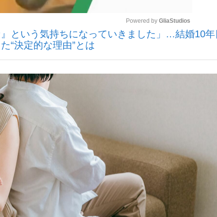
Powered by 
GliaStudios
』という気持ちになっていきました」…結婚10年
いまさら聞け
た“決定的な理由”とは
Mute
手が証言した“NPB聞...
「クマが悪者扱いされているの
もっと見る
カー日本代表・森保一監督...