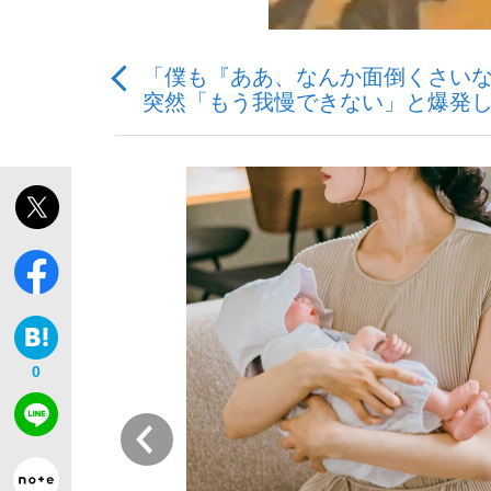
「僕も『ああ、なんか面倒くさいな
突然「もう我慢できない」と爆発し
「敗因分析は一切聞かれなかった」侍ジャパン選
キングの誕生を、目撃せよ。
the Style
0
前
「目標達成できなかったからと言って…」サッ