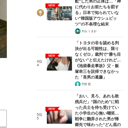
配”した男の正体は…「神
NEW
に代わりお前たちを罰す
る」日本で知られていな
い“韓国版アウシュビッ
ツ”の不条理な結末
大山 くまお
「トヨタの非を認める判
決が出る可能性は、限り
「僕も『ああ、なんか面倒くさいな』という気持ちになって
なくゼロ」裁判で“勝ち目
NEW
がない”と伝えたけれど…
う我慢できない」と爆発した“決定的な理由”とは
4位
4
《池袋暴走事故》父・飯
塚幸三を説得できなかっ
『モテない中年 恋愛格差と孤独を超えて』より #1
2026/03
た「長男の葛藤」
守田 哲
関連記事
「おい、見ろ、あれも敗
残兵だ」“国のため”に戦
【つづきを読む】「苦労してまでやりたくない」40代、5
った兵士を待ち受けてい
当事者たちが抱える“リアルな心情”に迫る
「失礼ですが
NEW
た小学生の心無い嘲笑…
5位
代理で婚活したら…「お相手」候補の親から突き付けられ
5
戦争に翻弄された男が帰
規の中年女は“透明人間”」自分の居場所はどこにもない
郷先で味わった“どん底の