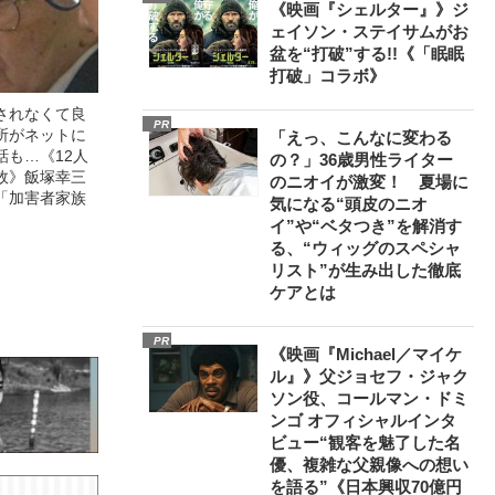
《映画『シェルター』》ジ
ェイソン・ステイサムがお
盆を“打破”する!!《「眠眠
打破」コラボ》
されなくて良
PR
所がネットに
「えっ、こんなに変わる
話も…《12人
の？」36歳男性ライター
故》飯塚幸三
のニオイが激変！ 夏場に
「加害者家族
気になる“頭皮のニオ
イ”や“ベタつき”を解消す
る、“ウィッグのスペシャ
リスト”が生み出した徹底
ケアとは
PR
《映画『Michael／マイケ
ル』》父ジョセフ・ジャク
ソン役、コールマン・ドミ
ンゴ オフィシャルインタ
ビュー“観客を魅了した名
優、複雑な父親像への想い
を語る”《日本興収70億円