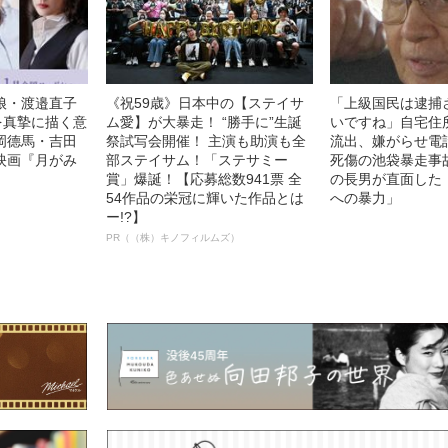
娘・渡邉直子
《祝59歳》日本中の【ステイサ
「上級国民は逮捕
を真摯に描く意
ム愛】が大暴走！ “勝手に”生誕
いですね」自宅住
岡德馬・吉田
祭試写会開催！ 主演も助演も全
流出、嫌がらせ電
映画『月がみ
部ステイサム！「ステサミー
死傷の池袋暴走事
賞」爆誕！【応募総数941票 全
の長男が直面した
54作品の栄冠に輝いた作品とは
への暴力」
ー!?】
PR（（株）キノフィルムズ）