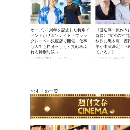
オープン1周年を記念した特別イ
《渡辺淳一原作＆
ベントがサムソナイト・ブラッ
監督》“女性の性”
クレーベル銀座店で開催 仕事
欲作に黒木瞳・西
も人生も自分らしく～笑顔あふ
羊が出演決定！《
れる特別対談～
ている』》
PR（サムソナイト・ジャパン）
PR（キノフィルムズ）
おすすめ一覧