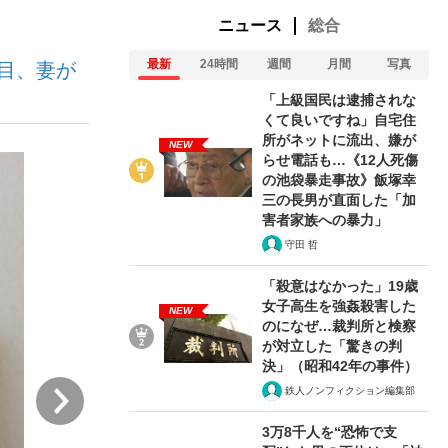
ニュース
総合
最新
24時間
週間
月間
写真
目、妻が
ない資産運用のすべて
「上級国民は逮捕されな
くて良いですね」自宅住
所がネットに流出、嫌が
NEW
らせ電話も…《12人死傷
が悲しい」『北の国から』倉本聰氏（91...
の池袋暴走事故》飯塚幸
三の長男が直面した「加
害者家族への暴力」
守田 哲
「殺意はなかった」19歳
女子高生を強姦殺害した
NEW
のになぜ…裁判所と検察
が対立した「驚きの判
決」（昭和42年の事件）
次
鉄人ノンフィクション編集部
3万8千人を“恐怖で支