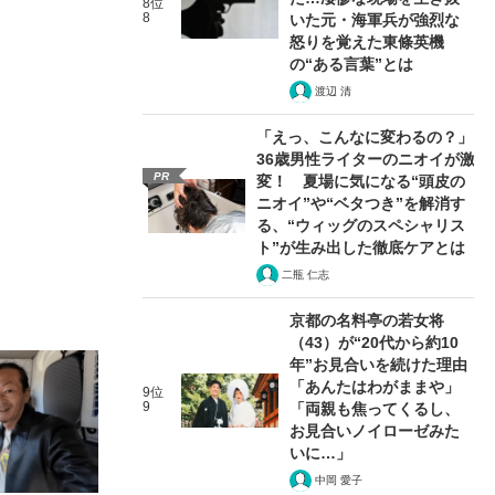
8位
8
いた元・海軍兵が強烈な
怒りを覚えた東條英機
の“ある言葉”とは
渡辺 清
「えっ、こんなに変わるの？」
36歳男性ライターのニオイが激
PR
変！ 夏場に気になる“頭皮の
ニオイ”や“ベタつき”を解消す
る、“ウィッグのスペシャリス
ト”が生み出した徹底ケアとは
二瓶 仁志
京都の名料亭の若女将
（43）が“20代から約10
年”お見合いを続けた理由
「あんたはわがままや」
9位
9
「両親も焦ってくるし、
お見合いノイローゼみた
いに…」
中岡 愛子