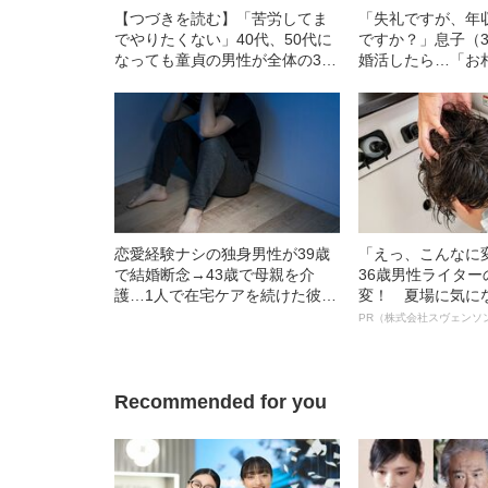
【つづきを読む】「苦労してま
「失礼ですが、年
でやりたくない」40代、50代に
ですか？」息子（
なっても童貞の男性が全体の3
婚活したら…「お
割!? 当事者たちが抱える“リアル
親から突き付けら
な心情”に迫る
条件”
恋愛経験ナシの独身男性が39歳
「えっ、こんなに
で結婚断念→43歳で母親を介
36歳男性ライタ
護…1人で在宅ケアを続けた彼
変！ 夏場に気に
の“悲惨な末路”「母の体を足で蹴
オイ”や“ベタつき
PR（株式会社スヴェンソ
って…」
る、“ウィッグの
ト”が生み出した
Recommended for you