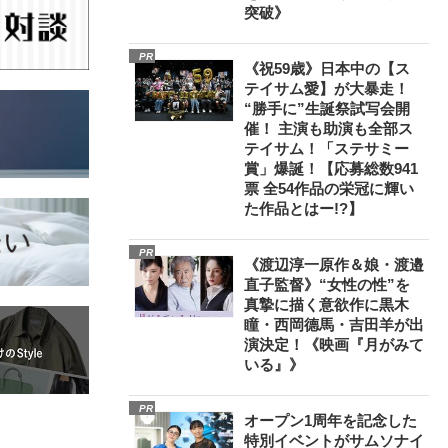
突破》
PR
《祝59歳》日本中の【ス
テイサム愛】が大暴走！
“勝手に”生誕祭試写会開
催！ 主演も助演も全部ス
テイサム！「ステサミー
賞」爆誕！【応募総数941
票 全54作品の栄冠に輝い
た作品とはー!?】
PR
《渡辺淳一原作＆娘・渡邉
直子監督》“女性の性”を
真摯に描く意欲作に黒木
瞳・西岡德馬・吉田羊が出
演決定！《映画『月がみて
いる』》
PR
オープン1周年を記念した
特別イベントがサムソナイ