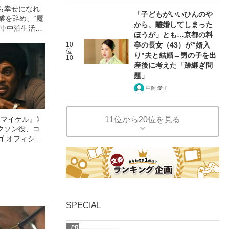
も幸せになれ
「子どもがいいひんのや
業を辞め、“魔
から、離婚してしまった
で車中泊生活…
ほうが」とも…京都の料
48歳男性が語
10
亭の長女（43）が“婿入
を捨てた“本当
位
り”夫と結婚→男の子を出
10
産後に考えた「跡継ぎ問
題」
中岡 愛子
11位から20位を見る
l／マイケル』》
クソン役、コ
ゴ オフィシャ
観客を魅了した
像への想いを
0億円突破》
SPECIAL
PR