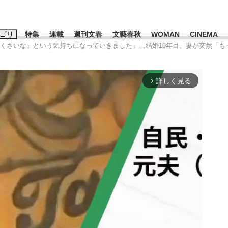
ゴリ
特集
連載
週刊文春
文藝春秋
WOMAN
CINEMA
倒くさいな』という気持ちになっていきました」…結婚10年目、妻が突然「も
キーワード入力
ス
エンタメ
ライフ
ビジネス
詳しく見る
arrow_forward_ios
ーワードタグ一覧
山凌輝
#高市早苗
#後藤真希
#森岡毅
#城彰二
#内田有紀
観る将棋、読
#亀和田武
て明かした日本代表監督に...
「最悪の空気のまま解散」W