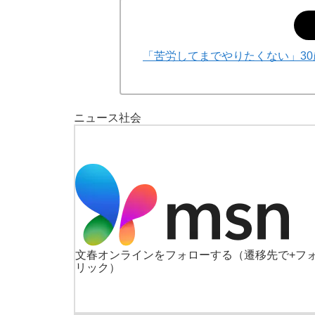
「苦労してまでやりたくない」30
ニュース
社会
文春オンラインをフォローする
（遷移先で+フ
リック）