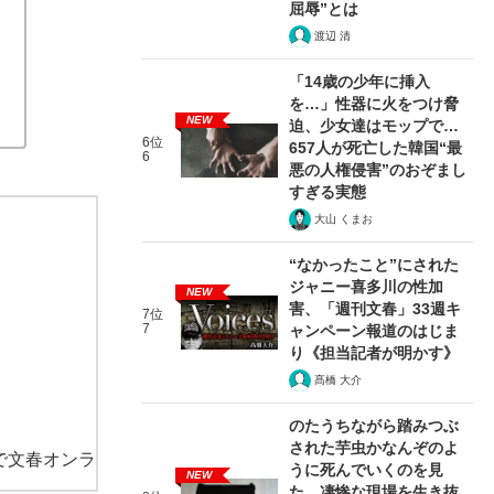
る」社会のひずみ
屈辱”とは
渡辺 清
「14歳の少年に挿入
を…」性器に火をつけ脅
NEW
迫、少女達はモップで…
6位
657人が死亡した韓国“最
6
悪の人権侵害”のおぞまし
すぎる実態
大山 くまお
“なかったこと”にされた
ジャニー喜多川の性加
NEW
害、「週刊文春」33週キ
7位
7
ャンペーン報道のはじま
り《担当記者が明かす》
髙橋 大介
のたうちながら踏みつぶ
された芋虫かなんぞのよ
で文春オンラ
うに死んでいくのを見
NEW
た…凄惨な現場を生き抜