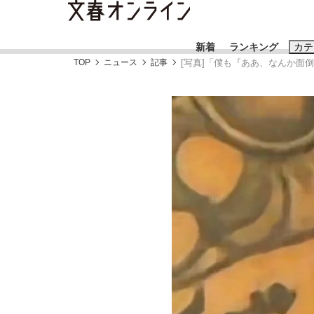
新着
ランキング
カテ
TOP
ニュース
記事
[写真]「僕も『ああ、なんか面
スクープ
ニュー
おすすめのキ
#藤田晋
#三
#玉木雄一郎
「90%は失敗する。でも…」本田圭佑が初め
終戦から81年