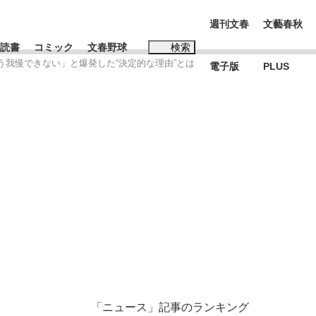
週刊文春
文藝春秋
読書
コミック
文春野球
検索
う我慢できない」と爆発した“決定的な理由”とは
電子版
PLUS
インタビュー
読書
#松田聖子
む将棋
BC日本代表“敗戦”の真実 選手が明かす...
「ニュース」記事のランキング