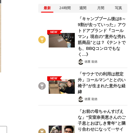
最新
24時間
週間
月間
写真
「キャンプブーム後は8～
9割が去っていった」アウ
トドアブランド『コール
NEW
マン』現在の“意外な売れ
筋商品”とは？《テントで
も、BBQコンロでもな
く…》
《KDDIから330億円が流出》「販売したはずの広告枠が
徳重 龍徳
た〈架空循環取引〉のカラクリ
「サウナでの利用は想定
2026/03/13
NEW
外」コールマン“ととのい
椅子”が生まれた意外な経
関連記事
緯
徳重 龍徳
西武・不動産開発の反発、KDDI不正の陥穽、アンスロピ
「お前の母ちゃんすげえ
ティング集団「刀」は“なまくら”か【今月の丸の内コン
な」“安室奈美恵さんのご
営業終了へ》「西武内部だけで話を進めたのだろう」突
子息とおぼしき青年”と隣
西武HDの〈施設閉鎖〉が相次ぐ理由は…
【プルデンシ
り合わせになって⋯サイ