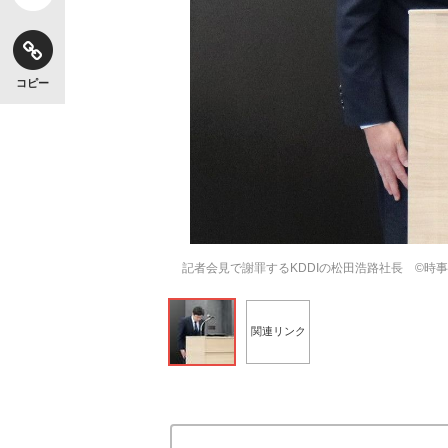
コピー
記者会見で謝罪するKDDIの松田浩路社長 ©時
関連リンク