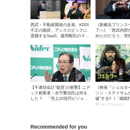
西武・不動産開発の反発、KDDI
《新横浜プリンス
不正の陥穽、アンスロピックに
了へ》「西武内部
震撼するSaaS、森岡毅氏のマー
めたのだろう」突
ケティング集団「刀」は“なまく
市関係者が吐露した
ら”か【今月の丸の内コンフィデ
HDの〈施設閉鎖
ンシャル】
は…
【不適切会計“疑惑”の衝撃】ニデ
《映画『シェルタ
ック創業者・永守重信氏は何を
ソン・ステイサム
した？ 「売上10兆円ビジョ
破”する!!《「眠
ン」を掲げるも、後継者選びは
ボ》
PR（キノフィルムズ）
混迷し…
Recommended for you