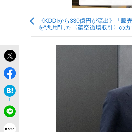
《KDDIから330億円が流出》「
を“悪用”した〈架空循環取引〉のカ
「最悪の空気のまま解散」WBC日本代表“敗戦
私のあのとき、私のいま
1
「クマが悪者扱いされているのが悲しい」『北
キングの誕生を、目撃せよ。