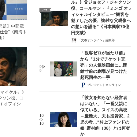
ル』》父ジョセフ・ジャクソン
役、コールマン・ドミンゴ オフ
PR
ィシャルインタビュー“観客を
魅了した名優、複雑な父親像へ
問題】中部電
の想いを語る”《日本興収70億
仕合”《南海ト
円突破》
価》
「文春オンライン」編集部
「観客ゼロが当たり前」
から「1分でチケット完
売」の人気映画館に…閉
9位
9
館寸前の劇場が見つけた
起死回生の一手
プレジデントオンライン
l／マイケル』》
「彼女を知らない経営者
クソン役、コ
はいない」「一番父親に
ゴ オフィシャ
観客を魅了した
似ている」スイスの高校
像への想いを
10
→慶應大、夫も投資家、2
位
0億円突破》
児の母…“村上ファンドの
10
娘”野村絢（38）とは何者
か