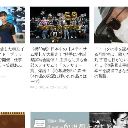
記念した特別イ
《祝59歳》日本中の【ステイサ
「トヨタの非を認
イト・ブラッ
ム愛】が大暴走！ “勝手に”生誕
る可能性は、限り
で開催 仕事
祭試写会開催！ 主演も助演も全
判で“勝ち目がない
く～笑顔あふ
部ステイサム！「ステサミー
ど…《池袋暴走事
賞」爆誕！【応募総数941票 全
幸三を説得できな
54作品の栄冠に輝いた作品とは
の葛藤」
パン）
ー!?】
PR（（株）キノフィルムズ）