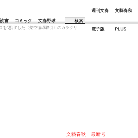
週刊文春
文藝春秋
読書
コミック
文春野球
検索
ンスを“悪用”した〈架空循環取引〉のカラクリ
電子版
PLUS
インタビュー
読書
#松田聖子
本田圭佑が初めて明かした日本代表監督に...
K-POPアイドルたち
文藝春秋 最新号