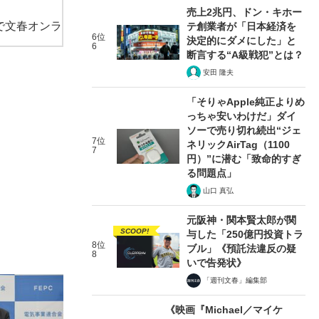
売上2兆円、ドン・キホー
で文春オンラ
テ創業者が「日本経済を
6位
決定的にダメにした」と
6
断言する“A級戦犯”とは？
安田 隆夫
「そりゃApple純正よりめ
っちゃ安いわけだ」ダイ
ソーで売り切れ続出“ジェ
7位
ネリックAirTag（1100
7
円）”に潜む「致命的すぎ
る問題点」
山口 真弘
元阪神・関本賢太郎が関
SCOOP!
与した「250億円投資トラ
8位
ブル」《預託法違反の疑
8
いで告発状》
「週刊文春」編集部
《映画『Michael／マイケ