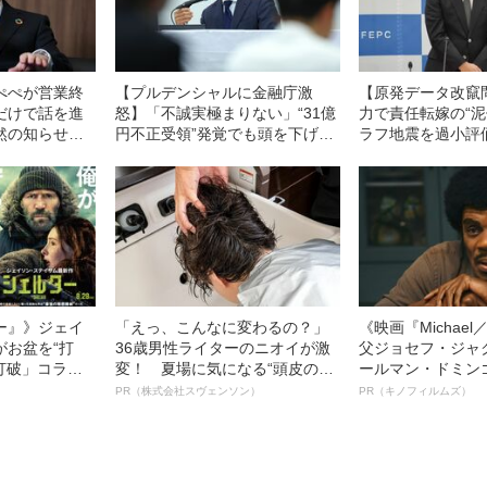
ぺぺが営業終
【プルデンシャルに金融庁激
【原発データ改竄
だけで話を進
怒】「不誠実極まりない」“31億
力で責任転嫁の“泥
然の知らせに
円不正受領”発覚でも頭を下げる
ラフ地震を過小評
“憤り” 西武
ライフプランナーが少ない理由
〉が相次ぐ理由
《元幹部がコメント》
ー』》ジェイ
「えっ、こんなに変わるの？」
《映画『Michae
がお盆を“打
36歳男性ライターのニオイが激
父ジョセフ・ジャ
眠打破」コラ
変！ 夏場に気になる“頭皮のニ
ールマン・ドミン
オイ”や“ベタつき”を解消す
ルインタビュー“
PR（株式会社スヴェンソン）
PR（キノフィルムズ）
る、“ウィッグのスペシャリス
名優、複雑な父親
ト”が生み出した徹底ケアとは
語る”《日本興収7