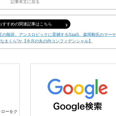
記事本文に戻る
おすすめの関連記事はこちら
正の陥穽、アンスロピックに震撼するSaaS、森岡毅氏のマー
“なまくら”か【今月の丸の内コンフィデンシャル】
ォローをク