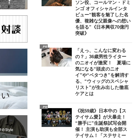
ソン役、コールマン・ドミ
ンゴ オフィシャルインタ
ビュー“観客を魅了した名
優、複雑な父親像への想い
を語る”《日本興収70億円
突破》
PR
「えっ、こんなに変わる
の？」36歳男性ライター
のニオイが激変！ 夏場に
気になる“頭皮のニオ
イ”や“ベタつき”を解消す
る、“ウィッグのスペシャ
リスト”が生み出した徹底
ケアとは
PR
《祝59歳》日本中の【ス
テイサム愛】が大暴走！
“勝手に”生誕祭試写会開
催！ 主演も助演も全部ス
テイサム！「ステサミー