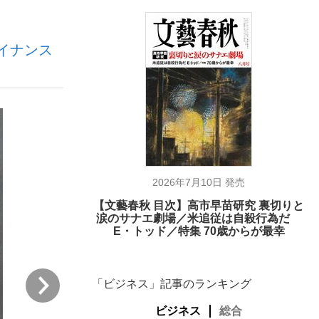
イナンス
む将棋
った」侍ジャパン選手が証言した“NPB聞...
2026年7月10日 発売
【文藝春秋 目次】高市早苗研究 裏切りと
涙のサナエ劇場／米追従は自殺行為だ
E・トッド／特集 70歳からが最幸
次
「ビジネス」記事のランキング
ビジネス
総合