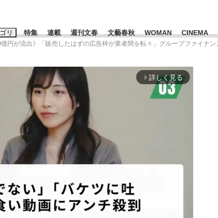
ゴリ
特集
連載
週刊文春
文藝春秋
WOMAN
CINEMA
ら330億円が流出》「販売したはずの広告枠が業者間を転々」グループファイナ
キーワード入力
ス
エンタメ
ライフ
ビジネス
詳しく見る
arrow_forward_ios
ーワードタグ一覧
山凌輝
#高市早苗
#後藤真希
#森岡毅
#城彰二
#内田有紀
#亀和田武
み会、JIN→伊豆の...
「90%は失敗する。でも…」
日本生まれの