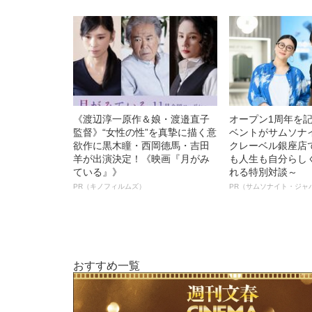
《渡辺淳一原作＆娘・渡邉直子
オープン1周年を
監督》“女性の性”を真摯に描く意
ベントがサムソナ
欲作に黒木瞳・西岡德馬・吉田
クレーベル銀座店
羊が出演決定！《映画『月がみ
も人生も自分らし
ている』》
れる特別対談～
PR（キノフィルムズ）
PR（サムソナイト・ジャ
おすすめ一覧