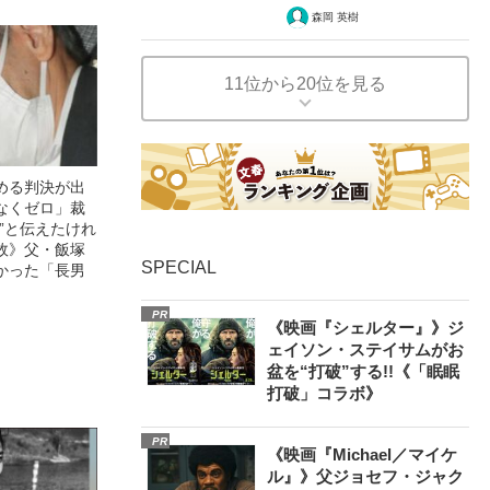
森岡 英樹
11位から20位を見る
める判決が出
なくゼロ」裁
”と伝えたけれ
故》父・飯塚
SPECIAL
かった「長男
PR
《映画『シェルター』》ジ
ェイソン・ステイサムがお
盆を“打破”する!!《「眠眠
打破」コラボ》
PR
《映画『Michael／マイケ
ル』》父ジョセフ・ジャク