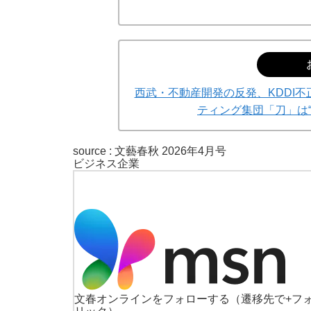
西武・不動産開発の反発、KDDI不
ティング集団「刀」は
source :
文藝春秋 2026年4月号
ビジネス
企業
文春オンラインをフォローする
（遷移先で+フ