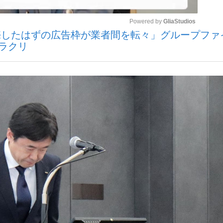
Powered by 
GliaStudios
販売したはずの広告枠が業者間を転々」グループファ
観る将棋、読
ラクリ
Mute
”の真実 選手が明かす...
「敗因分析は一切聞かれなか
の国から』倉本聰氏（91...