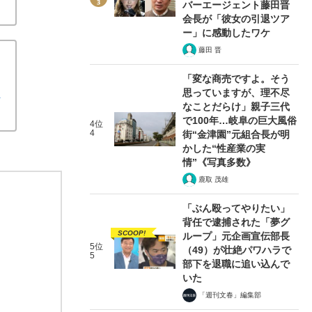
い」“31億円不正受領”発覚でも頭を下げるライフプラ
バーエージェント藤田晋
会長が「彼女の引退ツア
ー」に感動したワケ
藤田 晋
「変な商売ですよ。そう
ケ
思っていますが、理不尽
なことだらけ」親子三代
で100年…岐阜の巨大風俗
4位
4
街“金津園”元組合長が明
かした“性産業の実
情”《写真多数》
鹿取 茂雄
「ぶん殴ってやりたい」
背任で逮捕された「夢グ
SCOOP!
ループ」元企画宣伝部長
5位
（49）が壮絶パワハラで
5
部下を退職に追い込んで
いた
「週刊文春」編集部