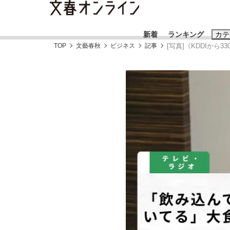
新着
ランキング
カテ
TOP
文藝春秋
ビジネス
記事
[写真]《KDDIか
スクープ
ニュー
おすすめのキ
#藤田晋
#三
#玉木雄一郎
《BTS厳戒トーキョー滞在記》RM→渋谷で飲
終戦から81年