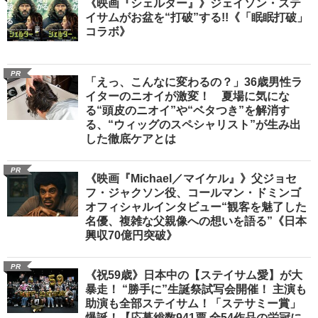
《映画『シェルター』》ジェイソン・ステ
イサムがお盆を“打破”する!!《「眠眠打破」
コラボ》
PR
「えっ、こんなに変わるの？」36歳男性ラ
イターのニオイが激変！ 夏場に気にな
る“頭皮のニオイ”や“ベタつき”を解消す
る、“ウィッグのスペシャリスト”が生み出
した徹底ケアとは
PR
《映画『Michael／マイケル』》父ジョセ
フ・ジャクソン役、コールマン・ドミンゴ
オフィシャルインタビュー“観客を魅了した
名優、複雑な父親像への想いを語る”《日本
興収70億円突破》
PR
《祝59歳》日本中の【ステイサム愛】が大
暴走！ “勝手に”生誕祭試写会開催！ 主演も
助演も全部ステイサム！「ステサミー賞」
爆誕！【応募総数941票 全54作品の栄冠に