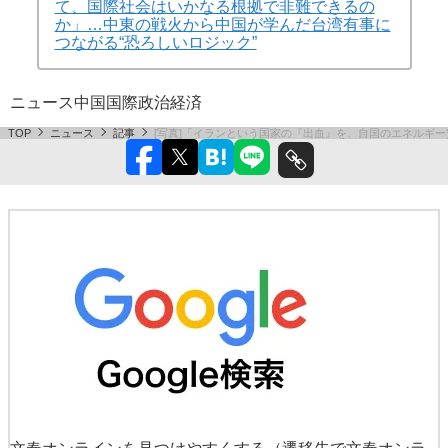
て、国際社会はいかなる根拠で非難できるの
か」…中東の戦火から中国が学んだ台湾有事に
つながる“恐ろしいロジック”
ニュース
中国
国際
政治
経済
TOP
ニュース
記事
[写真]「イランという国家の『出血』を、自国のエネルギ