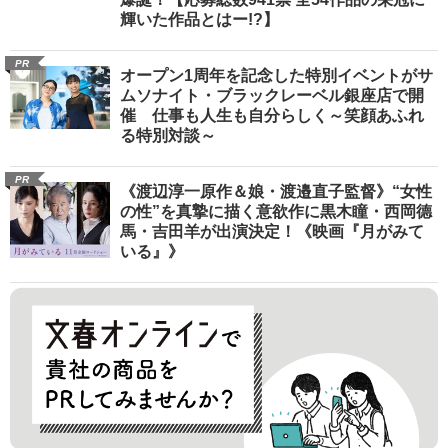
輝いた作品とはー!?】
PR
オープン1周年を記念した特別イベントがサ
ムソナイト・ブラックレーベル銀座店で開
催 仕事も人生も自分らしく～笑顔あふれ
る特別対談～
PR
《渡辺淳一原作＆娘・渡邉直子監督》“女性
の性”を真摯に描く意欲作に黒木瞳・西岡德
馬・吉田羊が出演決定！《映画『月がみて
いる』》