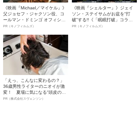
《映画『Michael／マイケル』》
《映画『シェルター』》ジェイ
父ジョセフ・ジャクソン役、コ
ソン・ステイサムがお盆を“打
ールマン・ドミンゴ オフィシャ
破”する!!《「眠眠打破」コラ
ルインタビュー“観客を魅了した
ボ》
PR（キノフィルムズ）
PR（キノフィルムズ）
名優、複雑な父親像への想いを
語る”《日本興収70億円突破》
「えっ、こんなに変わるの？」
36歳男性ライターのニオイが激
変！ 夏場に気になる“頭皮のニ
オイ”や“ベタつき”を解消す
PR（株式会社スヴェンソン）
る、“ウィッグのスペシャリス
ト”が生み出した徹底ケアとは