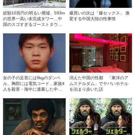
総額10兆円の明るい廃墟、593m
爆買いの次は「爆セックス」 激
の世界一高い未完成タワー…中
変する中国大陸の性事情
国のスゴすぎるゴーストタウン
はなぜ爆誕してしまったのか？
女の子の足首には9kgのダンベ
消えた中国の性都 「東洋のア
ル、胸部には電気コード…家族4
ムステルダム」でヤバいホテル
人を殺害・海中に遺棄した中国
を泊まり歩いた話
人元死刑囚（40）の死刑執行日