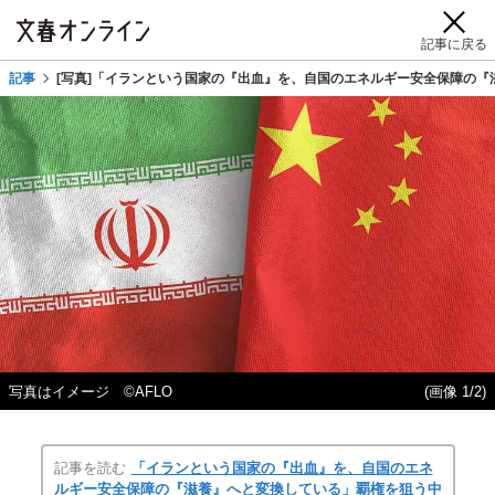
記事に戻る
記事
[写真]「イランという国家の『出血』を、自国のエネルギー安全保障の『
写真はイメージ ©︎AFLO
(画像 1/2)
記事を読む
「イランという国家の『出血』を、自国のエネ
ルギー安全保障の『滋養』へと変換している」覇権を狙う中