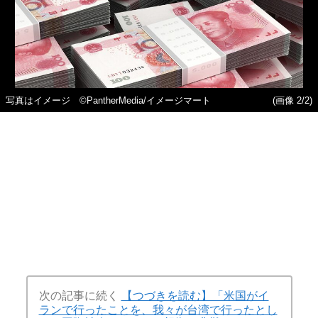
写真はイメージ ©︎PantherMedia/イメージマート
(画像 2/2)
次の記事に続く
【つづきを読む】「米国がイ
ランで行ったことを、我々が台湾で行ったとし