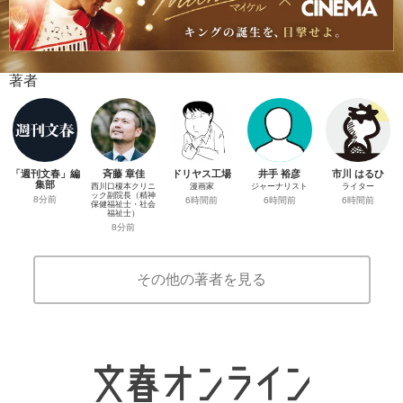
著者
「週刊文春」編
斉藤 章佳
ドリヤス工場
井手 裕彦
市川 はるひ
集部
西川口榎本クリニ
漫画家
ジャーナリスト
ライター
ック副院長（精神
8分前
6時間前
6時間前
6時間前
保健福祉士・社会
福祉士）
8分前
その他の著者を見る