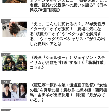
オフィシャルインタビュー“観客を魅了した
名優、複雑な父親像への想いを語る”《日本
興収70億円突破》
PR
「えっ、こんなに変わるの？」36歳男性ラ
イターのニオイが激変！ 夏場に気にな
る“頭皮のニオイ”や“ベタつき”を解消す
る、“ウィッグのスペシャリスト”が生み出
した徹底ケアとは
PR
《映画『シェルター』》ジェイソン・ステ
イサムがお盆を“打破”する!!《「眠眠打破」
コラボ》
PR
《渡辺淳一原作＆娘・渡邉直子監督》“女性
の性”を真摯に描く意欲作に黒木瞳・西岡德
馬・吉田羊が出演決定！《映画『月がみて
いる』》
PR