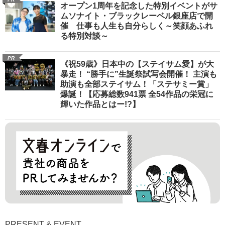
オープン1周年を記念した特別イベントがサ
ムソナイト・ブラックレーベル銀座店で開
催 仕事も人生も自分らしく～笑顔あふれ
る特別対談～
PR
《祝59歳》日本中の【ステイサム愛】が大
暴走！ “勝手に”生誕祭試写会開催！ 主演も
助演も全部ステイサム！「ステサミー賞」
爆誕！【応募総数941票 全54作品の栄冠に
輝いた作品とはー!?】
PRESENT & EVENT