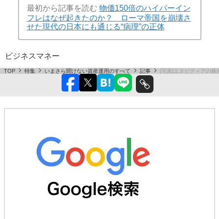
最初から記事を読む
物価150倍のハイパーイン
フレはなぜ起きたのか？ ローマ帝国を崩壊さ
せた現代の日本にも通じる“病理”の正体
ビジネス
マネー
TOP
特集
いまさら聞けない資産運用のすべて
記事
[写真]エヌビディアの