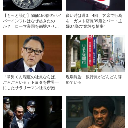
【もっと読む】物価150倍のハイ
多い時は週3、4回、客席で行為
パーインフレはなぜ起きたの
を…ガスト店長39歳とパート主
か？ ローマ帝国を崩壊させた
婦37歳の“危険な情事”
現代の日本にも通じる“病理”
「章男くん程度の社員ならば、
現場報告 銀行員がどんどん辞
ごろごろいる」トヨタを世界一
めている
にしたサラリーマン社長が抱い
ていた“創業家への感情”