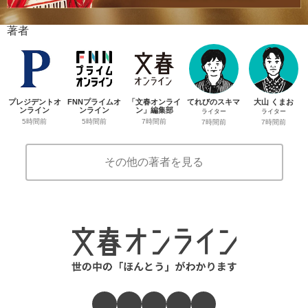
著者
プレジデントオ
FNNプライムオ
「文春オンライ
てれびのスキマ
大山 くまお
ンライン
ンライン
ン」編集部
ライター
ライター
5時間前
5時間前
7時間前
7時間前
7時間前
その他の著者を見る