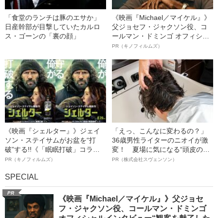
「食堂のランチは豚のエサか」
《映画『Michael／マイケル』》
日産幹部が目撃していたカルロ
父ジョセフ・ジャクソン役、コ
ス・ゴーンの「裏の顔」
ールマン・ドミンゴ オフィシャ
ルインタビュー“観客を魅了した
PR（キノフィルムズ）
名優、複雑な父親像への想いを
語る”《日本興収70億円突破》
《映画『シェルター』》ジェイ
「えっ、こんなに変わるの？」
ソン・ステイサムがお盆を“打
36歳男性ライターのニオイが激
破”する!!《「眠眠打破」コラ
変！ 夏場に気になる“頭皮のニ
ボ》
オイ”や“ベタつき”を解消す
PR（キノフィルムズ）
PR（株式会社スヴェンソン）
る、“ウィッグのスペシャリス
SPECIAL
ト”が生み出した徹底ケアとは
PR
《映画『Michael／マイケル』》父ジョセ
フ・ジャクソン役、コールマン・ドミンゴ