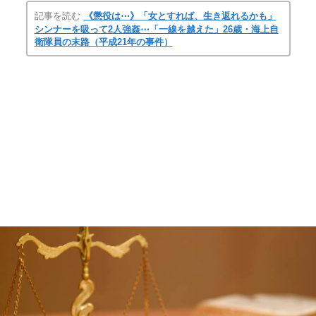
記事を読む
《懲役は⋯》「女とすれば、生き返れるかも」
シンナーを吸って2人強姦⋯「一線を越えた」26歳・海上自
衛隊員の末路（平成21年の事件）