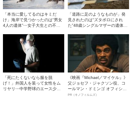
「本当に愛してるのはキミだ
「道路に足のようなものが」発
け」海岸で見つかったのは“男女
見されたのは“ズタボロにされ
4人の遺体”⋯女子大生との不倫
た”48歳シングルマザーの遺体…
をやめられなかった『有名大学
「恨みを買うタイプではなかっ
助教授の末路』（昭和48年の事
た」彼女はなぜ殺された？（平
件）
成14年の事件）
「死にたくないなら服を脱
《映画『Michael／マイケル』》
げ！」外国人を装って女性をム
父ジョセフ・ジャクソン役、コ
リヤリ⋯中学野球のエース少年
ールマン・ドミンゴ オフィシャ
→無差別に女性を襲う「強姦魔
ルインタビュー“観客を魅了した
PR（キノフィルムズ）
に堕落した」理由（平成26年の
名優、複雑な父親像への想いを
事件）
語る”《日本興収70億円突破》