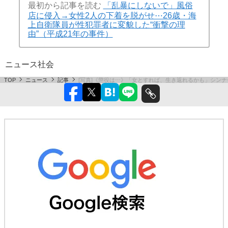
最初から記事を読む
「乱暴にしないで」風俗
店に侵入→女性2人の下着を脱がせ⋯26歳・海
上自衛隊員が性犯罪者に変貌した“衝撃の理
由”（平成21年の事件）
ニュース
社会
TOP
ニュース
記事
[写真]《懲役は⋯》「女とすれば、生き返れるかも」シンナ