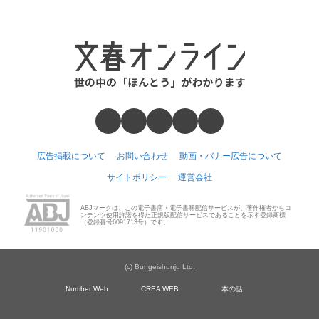
広告掲載について
お問い合わせ
動画・バナー広告について
サイトポリシー
運営会社
ABJマークは、この電子書店・電子書籍配信サービスが、著作権者からコ
ンテンツ使用許諾を得た正規版配信サービスであることを示す登録商標
（登録番号6091713号）です。
(c) Bungeishunju Ltd.
Number Web
CREA WEB
本の話