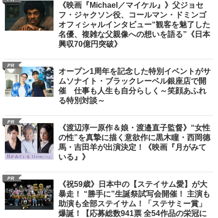
《映画『Michael／マイケル』》父ジョセ
フ・ジャクソン役、コールマン・ドミンゴ
オフィシャルインタビュー“観客を魅了した
名優、複雑な父親像への想いを語る”《日本
興収70億円突破》
PR
オープン1周年を記念した特別イベントがサ
ムソナイト・ブラックレーベル銀座店で開
催 仕事も人生も自分らしく～笑顔あふれ
る特別対談～
PR
《渡辺淳一原作＆娘・渡邉直子監督》“女性
の性”を真摯に描く意欲作に黒木瞳・西岡德
馬・吉田羊が出演決定！《映画『月がみて
いる』》
PR
《祝59歳》日本中の【ステイサム愛】が大
暴走！ “勝手に”生誕祭試写会開催！ 主演も
助演も全部ステイサム！「ステサミー賞」
爆誕！【応募総数941票 全54作品の栄冠に