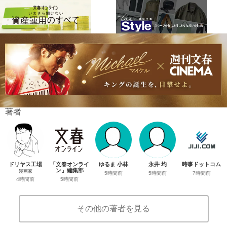
著者
ドリヤス工場
「文春オンライ
ゆるま 小林
永井 均
時事ドットコム
ン」編集部
漫画家
5時間前
5時間前
7時間前
5時間前
4時間前
その他の著者を見る