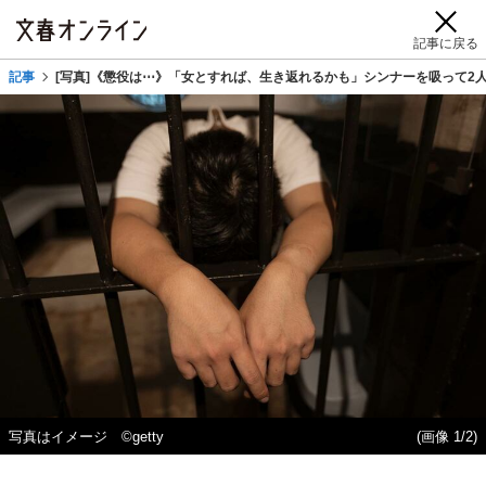
記事に戻る
記事
[写真]《懲役は⋯》「女とすれば、生き返れるかも」シンナーを吸って2
写真はイメージ ©getty
(画像 1/2)