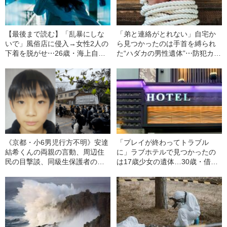
【最後まで読む】「乱暴にしな
「弟と連絡がとれない」自宅か
いで」風俗店に侵入→女性2人の
ら見つかったのは手首を縛られ
下着を脱がせ⋯26歳・海上自衛
た“ハダカの男性遺体”⋯防犯カメ
隊員が性犯罪者に変貌した“衝撃
ラがとらえた『驚きの犯人』
の理由”（平成21年の事件）
（令和5年の事件）
《京都・小6男児行方不明》安達
「プレイが終わってトラブル
結希くんの両親の言動、周辺住
に」ラブホテルで見つかったの
民の目撃談、同級生保護者の証
は17歳少女の遺体…30歳・借金
言…名古屋主婦殺害、西東京4人
500万男が援交相手を首を絞めて
母子心中“未解決事件”の裏側
殺したワケ（令和6年の事件）