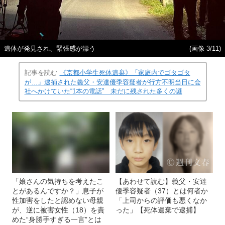
遺体が発見され、緊張感が漂う
(画像 3/11)
記事を読む
《京都小学生死体遺棄》「家庭内でゴタゴタ
が…」逮捕された義父・安達優季容疑者が行方不明当日に会
社へかけていた“1本の電話” 未だに残された多くの謎
「娘さんの気持ちを考えたこ
【あわせて読む】義父・安達
とがあるんですか？」息子が
優季容疑者（37）とは何者か
性加害をしたと認めない母親
「上司からの評価も悪くなか
が、逆に被害女性（18）を責
った」【死体遺棄で逮捕】
めた“身勝手すぎる一言”とは