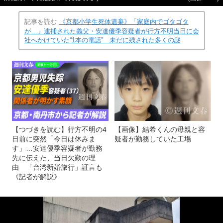
記事を読む
《京都小学生死体遺棄》「家庭内でゴタゴタ
が…」逮捕された義父・安達優季容疑者が行方不明当日に会
社へかけていた“1本の電話” 未だに残された多くの謎
【つづきを読む】行方不明の4
【画像】結希くんの母親と容
日前に突然「今日は休みま
疑者が勤務していた工場
す」…安達優季容疑者が勤務
先に伝えた、当日欠勤の理
由 「台湾新婚旅行」証言も
《記者が解説》