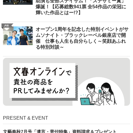
助演も全部ステイサム！「ステサミー賞」
爆誕！【応募総数941票 全54作品の栄冠に
輝いた作品とはー!?】
PR
オープン1周年を記念した特別イベントがサ
ムソナイト・ブラックレーベル銀座店で開
催 仕事も人生も自分らしく～笑顔あふれ
る特別対談～
PRESENT & EVENT
文藝春秋7月号「遺言・寄付特集」資料請求＆プレゼント