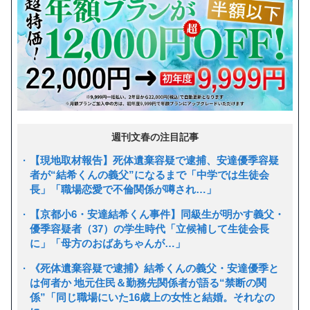
週刊文春の注目記事
【現地取材報告】死体遺棄容疑で逮捕、安達優季容疑
者が“結希くんの義父”になるまで「中学では生徒会
長」「職場恋愛で不倫関係が噂され…」
【京都小6・安達結希くん事件】同級生が明かす義父・
優季容疑者（37）の学生時代「立候補して生徒会長
に」「母方のおばあちゃんが…」
《死体遺棄容疑で逮捕》結希くんの義父・安達優季と
は何者か 地元住民＆勤務先関係者が語る“禁断の関
係”「同じ職場にいた16歳上の女性と結婚。それなの