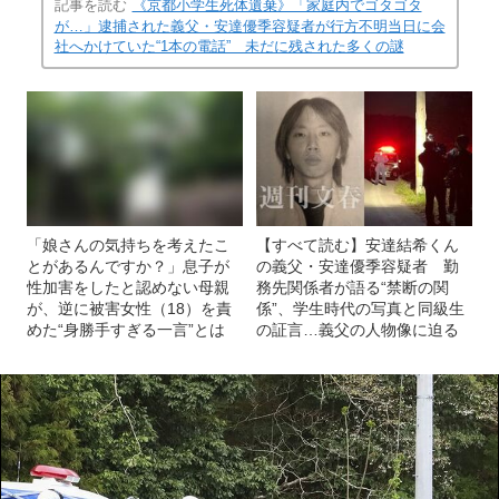
記事を読む
《京都小学生死体遺棄》「家庭内でゴタゴタ
が…」逮捕された義父・安達優季容疑者が行方不明当日に会
社へかけていた“1本の電話” 未だに残された多くの謎
「娘さんの気持ちを考えたこ
【すべて読む】安達結希くん
とがあるんですか？」息子が
の義父・安達優季容疑者 勤
性加害をしたと認めない母親
務先関係者が語る“禁断の関
が、逆に被害女性（18）を責
係”、学生時代の写真と同級生
めた“身勝手すぎる一言”とは
の証言…義父の人物像に迫る