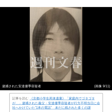
逮捕された安達優季容疑者
(画像 9/11)
記事を読む
《京都小学生死体遺棄》「家庭内でゴタゴタ
が…」逮捕された義父・安達優季容疑者が行方不明当日に会
社へかけていた“1本の電話” 未だに残された多くの謎