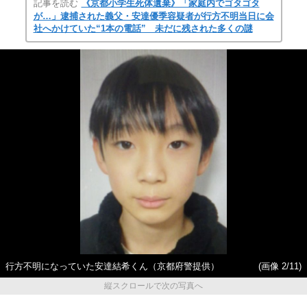
記事を読む
《京都小学生死体遺棄》「家庭内でゴタゴタ
が…」逮捕された義父・安達優季容疑者が行方不明当日に会
社へかけていた“1本の電話” 未だに残された多くの謎
行方不明になっていた安達結希くん（京都府警提供）
(画像 2/11)
縦スクロールで次の写真へ