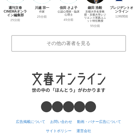
週刊文春
川越 宗一
信田 さよ子
鎌田 浩毅
プレジデントオ
CINEMAオンラ
ンライン
作家
公認心理師・臨床
京都大学名誉教
イン編集部
心理士
授・京都大学レジ
12時間前
25分前
リエンス実践ユニ
45分前
25分前
ット特任教授
55分前
その他の著者を見る
広告掲載について
お問い合わせ
動画・バナー広告について
サイトポリシー
運営会社