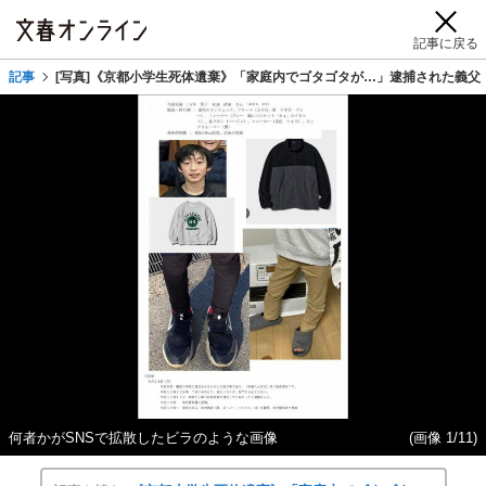
記事に戻る
記事
[写真]《京都小学生死体遺棄》「家庭内でゴタゴタが…」逮捕された義父
何者かがSNSで拡散したビラのような画像
(画像 1/11)