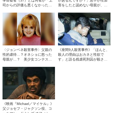
季容疑者（37）とは何者か「上
があるんですか？」息子が性加
司からの評価も悪くなかった」
害をしたと認めない母親が、逆
【死体遺棄で逮捕】
に被害女性（18）を責めた“身勝
手すぎる一言”とは
〈ジョンベネ殺害事件〉父親の
《座間9人殺害事件》「ほんと、
性的虐待…？オネショに怒った
殺人の理由はおカネと性欲で
母親が…？ 美少女コンテスト
す」と語る残虐死刑囚が殺さな
常連の6歳の娘の殺害で、家族が
かった“3人の女性”
疑われたワケ
《映画『Michael／マイケル』》
父ジョセフ・ジャクソン役、コ