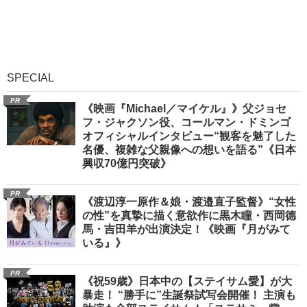
SPECIAL
PR
《映画『Michael／マイケル』》父ジョセ
フ・ジャクソン役、コールマン・ドミンゴ
オフィシャルインタビュー“観客を魅了した
名優、複雑な父親像への想いを語る”《日本
興収70億円突破》
PR
《渡辺淳一原作＆娘・渡邉直子監督》“女性
の性”を真摯に描く意欲作に黒木瞳・西岡德
馬・吉田羊が出演決定！《映画『月がみて
いる』》
PR
《祝59歳》日本中の【ステイサム愛】が大
暴走！ “勝手に”生誕祭試写会開催！ 主演も