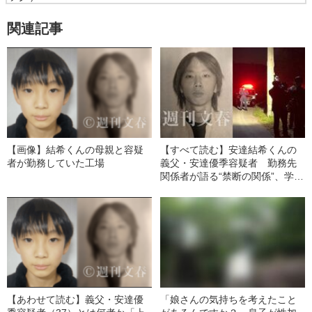
関連記事
【画像】結希くんの母親と容疑
【すべて読む】安達結希くんの
者が勤務していた工場
義父・安達優季容疑者 勤務先
関係者が語る“禁断の関係”、学生
時代の写真と同級生の証言…義
父の人物像に迫る
【あわせて読む】義父・安達優
「娘さんの気持ちを考えたこと