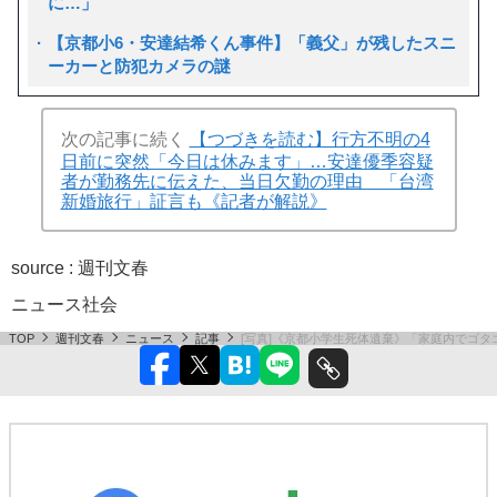
に…」
【京都小6・安達結希くん事件】「義父」が残したスニ
ーカーと防犯カメラの謎
次の記事に続く
【つづきを読む】行方不明の4
日前に突然「今日は休みます」…安達優季容疑
者が勤務先に伝えた、当日欠勤の理由 「台湾
新婚旅行」証言も《記者が解説》
source :
週刊文春
ニュース
社会
TOP
週刊文春
ニュース
記事
[写真]《京都小学生死体遺棄》「家庭内でゴ