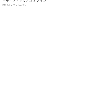
ールマン・ドミンゴ オフィシャ
ルインタビュー“観客を魅了した
PR（キノフィルムズ）
名優、複雑な父親像への想いを
語る”《日本興収70億円突破》