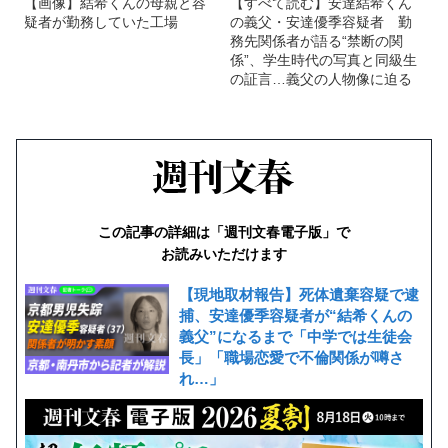
【画像】結希くんの母親と容
【すべて読む】安達結希くん
疑者が勤務していた工場
の義父・安達優季容疑者 勤
務先関係者が語る“禁断の関
係”、学生時代の写真と同級生
の証言…義父の人物像に迫る
この記事の詳細は「週刊文春電子版」で
お読みいただけます
【現地取材報告】死体遺棄容疑で逮
捕、安達優季容疑者が“結希くんの
義父”になるまで「中学では生徒会
長」「職場恋愛で不倫関係が噂さ
れ…」