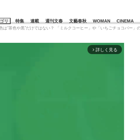
ゴリ
特集
連載
週刊文春
文藝春秋
WOMAN
CINEMA
の色は“茶色や黒”だけではない？ 「ミルクコーヒー」や「いちごチョコバー
キーワード入力
ス
エンタメ
ライフ
ビジネス
詳しく見る
arrow_forward_ios
ーワードタグ一覧
山凌輝
#高市早苗
#後藤真希
#森岡毅
#城彰二
#内田有紀
観る将棋、読
#亀和田武
て明かした日本代表監督に...
「最悪の空気のまま解散」W