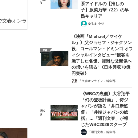
8
系アイドルの【推しの
子】原菜乃華（22）の早
熟キャリア
で文春オンラ
ゆるま 小林
《映画『Michael／マイケ
ル』》父ジョセフ・ジャクソン
役、コールマン・ドミンゴ オフ
PR
ィシャルインタビュー“観客を
魅了した名優、複雑な父親像へ
の想いを語る”《日本興収70億
円突破》
「文春オンライン」編集部
《WBCの裏側》大谷翔平
「幻の登板計画」、侍ジ
ャパンが語る「井口新監
9位
督」「井端ジャパンの総
9
括」…「週刊文春」が報
じたWBC2026スクープ
「週刊文春」編集部