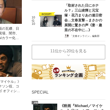
「取材された日にホテ
ル？」三山凌輝と元宝
SCOOP!
塚・花乃まりあの連日密
10
会…文春直撃→まさかの
位
10
展開に驚きの声《妻・趣
面の瓦礫、日
里の不在中に…》
現場、闇市、
「文春オンライン」編集部
Iカラー化で
ラー写真にう
本”
11位から20位を見る
l／マイケル』》
クソン役、コ
ゴ オフィシャ
SPECIAL
観客を魅了した
像への想いを
PR
0億円突破》
《映画『Michael／マイケ