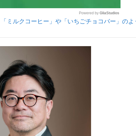
Powered by 
GliaStudios
？ 「ミルクコーヒー」や「いちごチョコバー」のよ
いまさら聞け
Mute
手が証言した“NPB聞...
「クマが悪者扱いされているの
もっと見る
カー日本代表・森保一監督...