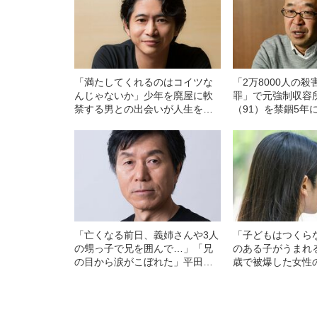
「満たしてくれるのはコイツな
「2万8000人の
んじゃないか」少年を廃屋に軟
罪」で元強制収容
禁する男との出会いが人生を変
（91）を禁錮5年
えた…萩原聖人が語る“青春”の解
ンター」当事者に
釈
の犯罪者を追い続
「亡くなる前日、義姉さんや3人
「子どもはつくら
の甥っ子で兄を囲んで…」「兄
のある子がうまれ
の目から涙がこぼれた」平田満
歳で被爆した女性
が“実兄の死”を経験して感じたこ
が激怒…彼女の人
と
者からの衝撃的な