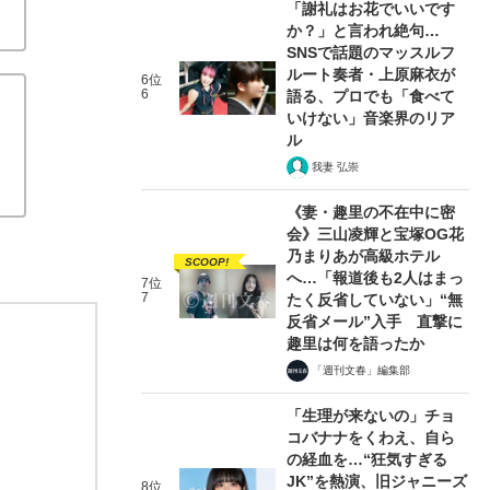
「謝礼はお花でいいです
か？」と言われ絶句…
SNSで話題のマッスルフ
ルート奏者・上原麻衣が
6位
6
語る、プロでも「食べて
いけない」音楽界のリア
ル
我妻 弘崇
《妻・趣里の不在中に密
会》三山凌輝と宝塚OG花
乃まりあが高級ホテル
SCOOP!
へ…「報道後も2人はまっ
7位
7
たく反省していない」“無
反省メール”入手 直撃に
趣里は何を語ったか
「週刊文春」編集部
「生理が来ないの」チョ
コバナナをくわえ、自ら
の経血を…“狂気すぎる
JK”を熱演、旧ジャニーズ
8位