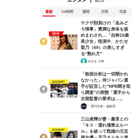
最新
24時間
週間
月間
写真
ヤクザ顔負けの「血みど
ろ情事」豊満な身体を舐
NEW
めまわされ…「自称16歳
美少女」怪演中、かたせ
梨乃（69）の美しすぎ
る“熟れ方”
土の色は“茶色や黒”だけではない？ 「ミルクコーヒー」
ゆるま 小林
豊かな色世界
「敗因分析は一切聞かれ
著者は語る 『美しき日本の土壌図鑑』（加藤拓 著）
2026
なかった」侍ジャパン選
SCOOP!
手が証言した“NPB聞き取
り調査”の実態「選手から
関連記事
次期監督の要求は…」
「週刊文春」編集部
「満たしてくれるのはコイツなんじゃないか」少年を廃
た…萩原聖人が語る“青春”の解釈
「2万8000人の殺害
三山凌輝が妻・趣里との
1）を禁錮5年に…「ナチ・ハンター」当事者に聞く、
「キス・濡れ場禁止ルー
SCOOP!
ル」を破って既婚の元宝
て観に行った『隠し砦の三悪人』、世間になじめなかっ
塚女優・花乃まりあと連