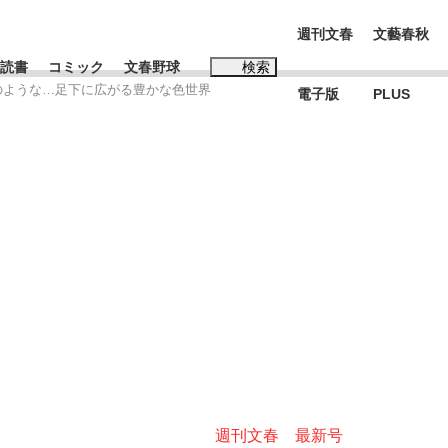
週刊文春
文藝春秋
読書
コミック
文春野球
検索
」のような…足下に広がる豊かな色世界
電子版
PLUS
インタビュー
読書
#松田聖子
む将棋
BC日本代表“敗戦”の真実 選手が明かす...
週刊文春 最新号