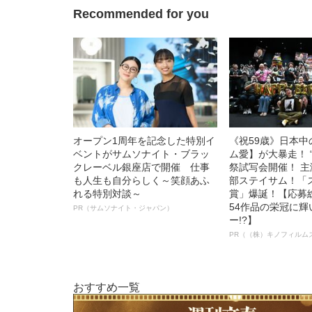
Recommended for you
オープン1周年を記念した特別イ
《祝59歳》日本
ベントがサムソナイト・ブラッ
ム愛】が大暴走！ 
クレーベル銀座店で開催 仕事
祭試写会開催！ 
も人生も自分らしく～笑顔あふ
部ステイサム！「
れる特別対談～
賞」爆誕！【応募総
54作品の栄冠に
PR（サムソナイト・ジャパン）
ー!?】
PR（（株）キノフィルム
おすすめ一覧