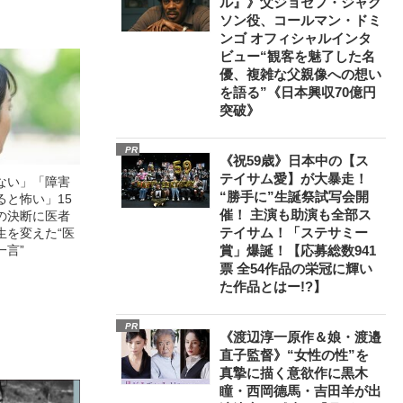
ル』》父ジョセフ・ジャク
ソン役、コールマン・ドミ
ンゴ オフィシャルインタ
ビュー“観客を魅了した名
優、複雑な父親像への想い
を語る”《日本興収70億円
突破》
PR
《祝59歳》日本中の【ス
テイサム愛】が大暴走！
ない」「障害
“勝手に”生誕祭試写会開
ると怖い」15
催！ 主演も助演も全部ス
の決断に医者
テイサム！「ステサミー
生を変えた“医
一言”
賞」爆誕！【応募総数941
票 全54作品の栄冠に輝い
た作品とはー!?】
PR
《渡辺淳一原作＆娘・渡邉
直子監督》“女性の性”を
真摯に描く意欲作に黒木
瞳・西岡德馬・吉田羊が出