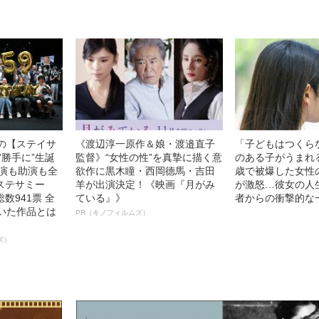
中の【ステイサ
《渡辺淳一原作＆娘・渡邉直子
「子どもはつくら
“勝手に”生誕
監督》“女性の性”を真摯に描く意
のある子がうまれ
主演も助演も全
欲作に黒木瞳・西岡德馬・吉田
歳で被爆した女性
ステサミー
羊が出演決定！《映画『月がみ
が激怒…彼女の人
数941票 全
ている』》
者からの衝撃的な
輝いた作品とは
PR（キノフィルムズ）
ズ）