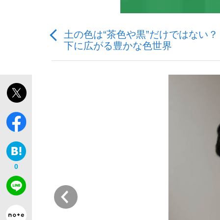
土の色は“茶色や黒”だけではない
下に広がる豊かな色世界
「敗因分析は一切聞かれなかった」侍ジャパン選
キングの誕生を、目撃せよ。
the Style
0
前
「目標達成できなかったからと言って…」サッ