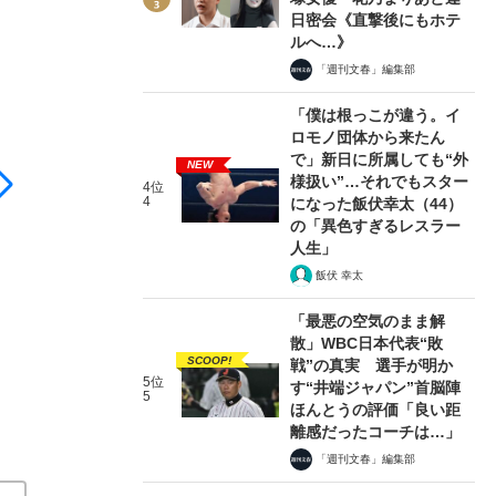
ク時代の今、映画の楽しさを伝えたい理由
日密会《直撃後にもホテ
ルへ…》
「週刊文春」編集部
「僕は根っこが違う。イ
ロモノ団体から来たん
で」新日に所属しても“外
NEW
様扱い”…それでもスター
4位
4
になった飯伏幸太（44）
の「異色すぎるレスラー
人生」
飯伏 幸太
「最悪の空気のまま解
散」WBC日本代表“敗
SCOOP!
戦”の真実 選手が明か
5位
す“井端ジャパン”首脳陣
5
ほんとうの評価「良い距
離感だったコーチは…」
「週刊文春」編集部