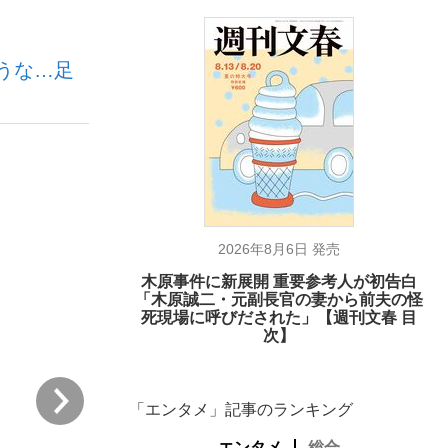
うな…足
ない資産運用のすべて
が悲しい」『北の国から』倉本聰氏（91...
2026年8月6日 発売
木原事件に新展開 重要参考人が初告白
「木原誠二・元副長官の妻から前夫の怪
死現場に呼びだされた」【週刊文春 目
次】
次
「エンタメ」記事のランキング
エンタメ
総合