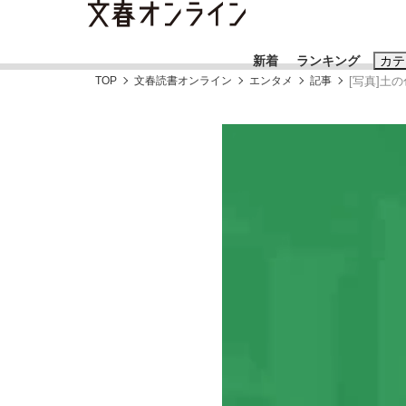
新着
ランキング
カテ
TOP
文春読書オンライン
エンタメ
記事
[写真]土
スクープ
ニュー
おすすめのキ
#藤田晋
#三
#玉木雄一郎
「90%は失敗する。でも…」本田圭佑が初め
終戦から81年