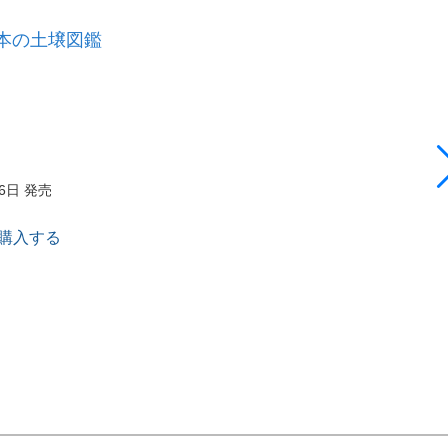
本の土壌図鑑
26日 発売
で購入する