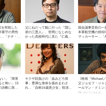
殺害を幇助した
父にねだって観に行った『隠し
国会議事堂前の一
所看守の男性
砦の三悪人』、世間になじめな
本軍航空機の焼却
に…「ナチ・ハ
かった高校時代に見た『仁義の
マッカーサー…「A
聞く、ナチス
墓場』…サブスク時代の今、映
はない」本物のカ
ける理由
画の楽しさを伝えたい理由
つる“敗戦直後の日
ない」「障害
ヤクザ顔負けの「血みどろ情
《映画『Michae
ると怖い」15
事」豊満な身体を舐めまわさ
父ジョセフ・ジャ
の決断に医者
れ…「自称16歳美少女」怪演
ールマン・ドミン
生を変えた“医
中、かたせ梨乃（69）の美しす
ルインタビュー“
PR（キノフィルムズ）
一言”
ぎる“熟れ方”
名優、複雑な父親
語る”《日本興収7