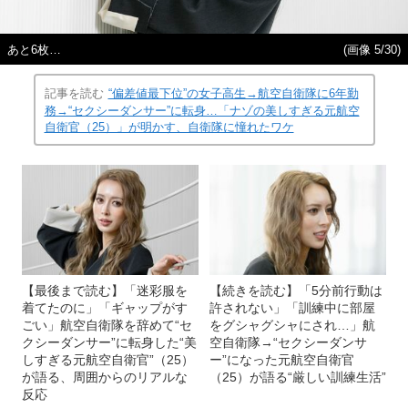
あと6枚…
(画像 5/30)
記事を読む
“偏差値最下位”の女子高生→航空自衛隊に6年勤
務→“セクシーダンサー”に転身…「ナゾの美しすぎる元航空
自衛官（25）」が明かす、自衛隊に憧れたワケ
【最後まで読む】「迷彩服を
【続きを読む】「5分前行動は
着てたのに」「ギャップがす
許されない」「訓練中に部屋
ごい」航空自衛隊を辞めて“セ
をグシャグシャにされ…」航
クシーダンサー”に転身した“美
空自衛隊→“セクシーダンサ
しすぎる元航空自衛官”（25）
ー”になった元航空自衛官
が語る、周囲からのリアルな
（25）が語る“厳しい訓練生活”
反応