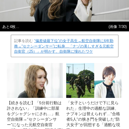
あと4枚…
(画像 7/30)
記事を読む
“偏差値最下位”の女子高生→航空自衛隊に6年勤
務→“セクシーダンサー”に転身…「ナゾの美しすぎる元航空
自衛官（25）」が明かす、自衛隊に憧れたワケ
【続きを読む】「5分前行動は
「女子というだけで下に見ら
許されない」「訓練中に部屋
れた」生理中の過酷な訓練、
をグシャグシャにされ…」航
ナプキンは替えられず…“合格
空自衛隊→“セクシーダンサ
者5人”の狭き門を突破した“防
ー”になった元航空自衛官
大女子”が回想する「過酷な現