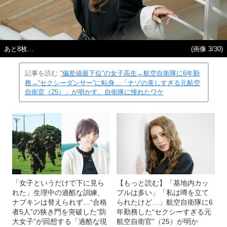
あと8枚…
(画像 3/30)
記事を読む
“偏差値最下位”の女子高生→航空自衛隊に6年勤
務→“セクシーダンサー”に転身…「ナゾの美しすぎる元航空
自衛官（25）」が明かす、自衛隊に憧れたワケ
「女子というだけで下に見ら
【もっと読む】「基地内カッ
れた」生理中の過酷な訓練、
プルは多い」「私は噂を立て
ナプキンは替えられず…“合格
られたけど…」航空自衛隊に6
者5人”の狭き門を突破した“防
年勤務した“セクシーすぎる元
大女子”が回想する「過酷な現
航空自衛官”（25）が明か