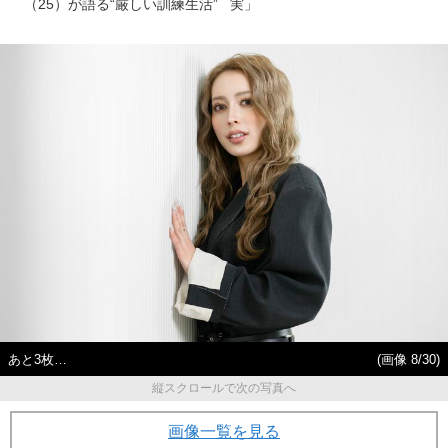
（25）が語る“厳しい訓練生活”
実」
あと3枚…
(画像 8/30)
縦スクロールで次の写真へ
画像一覧を見る