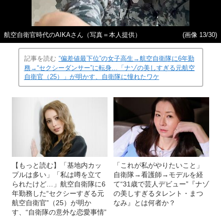
航空自衛官時代のAIKAさん（写真＝本人提供）
(画像 13/30)
記事を読む
“偏差値最下位”の女子高生→航空自衛隊に6年勤
務→“セクシーダンサー”に転身…「ナゾの美しすぎる元航空
自衛官（25）」が明かす、自衛隊に憧れたワケ
【もっと読む】「基地内カッ
「これが私がやりたいこと」
プルは多い」「私は噂を立て
自衛隊→看護師→モデルを経
られたけど…」航空自衛隊に6
て“31歳で芸人デビュー”『ナゾ
年勤務した“セクシーすぎる元
の美しすぎるタレント・まつ
航空自衛官”（25）が明か
なみ』とは何者か？
す、“自衛隊の意外な恋愛事情”