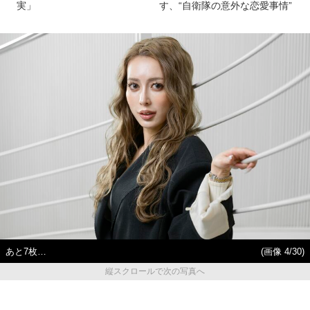
実」
す、“自衛隊の意外な恋愛事情”
あと7枚…
(画像 4/30)
縦スクロールで次の写真へ