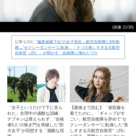
(画像 21/30)
記事を読む
“偏差値最下位”の女子高生→航空自衛隊に6年勤
務→“セクシーダンサー”に転身…「ナゾの美しすぎる元航空
自衛官（25）」が明かす、自衛隊に憧れたワケ
「女子というだけで下に見ら
【最後まで読む】「迷彩服を
れた」生理中の過酷な訓練、
着てたのに」「ギャップがす
ナプキンは替えられず…“合格
ごい」航空自衛隊を辞めて“セ
者5人”の狭き門を突破した“防
クシーダンサー”に転身した“美
大女子”が回想する「過酷な現
しすぎる元航空自衛官”（25）