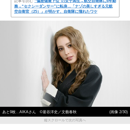
記事を読む
“偏差値最下位”の女子高生→航空自衛隊に6年勤
務→“セクシーダンサー”に転身…「ナゾの美しすぎる元航
空自衛官（25）」が明かす、自衛隊に憧れたワケ
あと9枚…AIKAさん ©釜谷洋史／文藝春秋
(画像 2/30)
縦スクロールで次の写真へ