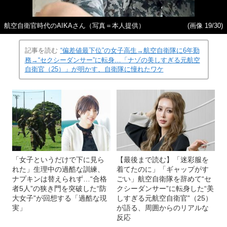
航空自衛官時代のAIKAさん（写真＝本人提供）
(画像 19/30)
記事を読む
“偏差値最下位”の女子高生→航空自衛隊に6年勤
務→“セクシーダンサー”に転身…「ナゾの美しすぎる元航空
自衛官（25）」が明かす、自衛隊に憧れたワケ
「女子というだけで下に見ら
【最後まで読む】「迷彩服を
れた」生理中の過酷な訓練、
着てたのに」「ギャップがす
ナプキンは替えられず…“合格
ごい」航空自衛隊を辞めて“セ
者5人”の狭き門を突破した“防
クシーダンサー”に転身した“美
大女子”が回想する「過酷な現
しすぎる元航空自衛官”（25）
実」
が語る、周囲からのリアルな
反応