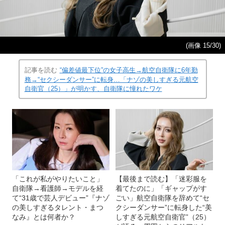
(画像 15/30)
記事を読む
“偏差値最下位”の女子高生→航空自衛隊に6年勤
務→“セクシーダンサー”に転身…「ナゾの美しすぎる元航空
自衛官（25）」が明かす、自衛隊に憧れたワケ
「これが私がやりたいこと」
【最後まで読む】「迷彩服を
自衛隊→看護師→モデルを経
着てたのに」「ギャップがす
て“31歳で芸人デビュー”『ナゾ
ごい」航空自衛隊を辞めて“セ
の美しすぎるタレント・まつ
クシーダンサー”に転身した“美
なみ』とは何者か？
しすぎる元航空自衛官”（25）