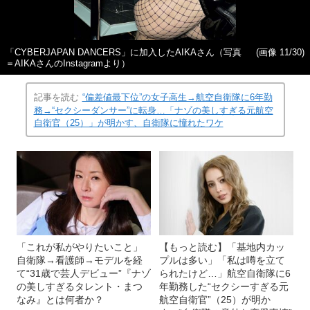
「CYBERJAPAN DANCERS」に加入したAIKAさん（写真
(画像 11/30)
＝AIKAさんのInstagramより）
記事を読む
“偏差値最下位”の女子高生→航空自衛隊に6年勤
務→“セクシーダンサー”に転身…「ナゾの美しすぎる元航空
自衛官（25）」が明かす、自衛隊に憧れたワケ
「これが私がやりたいこと」
【もっと読む】「基地内カッ
自衛隊→看護師→モデルを経
プルは多い」「私は噂を立て
て“31歳で芸人デビュー”『ナゾ
られたけど…」航空自衛隊に6
の美しすぎるタレント・まつ
年勤務した“セクシーすぎる元
なみ』とは何者か？
航空自衛官”（25）が明か