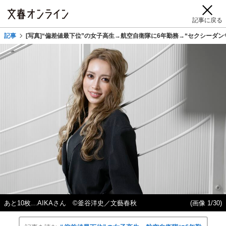
記事に戻る
記事
[写真]“偏差値最下位”の女子高生→航空自衛隊に6年勤務→“セクシーダ
あと10枚…AIKAさん ©釜谷洋史／文藝春秋
(画像 1/30)