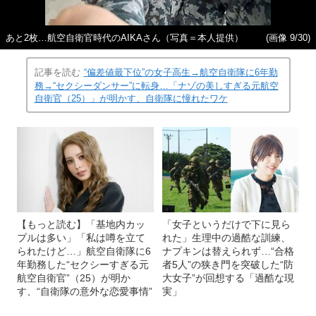
あと2枚…航空自衛官時代のAIKAさん（写真＝本人提供）
(画像 9/30)
記事を読む
“偏差値最下位”の女子高生→航空自衛隊に6年勤
務→“セクシーダンサー”に転身…「ナゾの美しすぎる元航空
自衛官（25）」が明かす、自衛隊に憧れたワケ
【もっと読む】「基地内カッ
「女子というだけで下に見ら
プルは多い」「私は噂を立て
れた」生理中の過酷な訓練、
られたけど…」航空自衛隊に6
ナプキンは替えられず…“合格
年勤務した“セクシーすぎる元
者5人”の狭き門を突破した“防
航空自衛官”（25）が明か
大女子”が回想する「過酷な現
す、“自衛隊の意外な恋愛事情”
実」