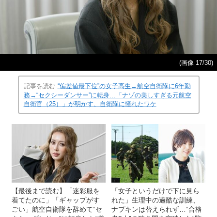
(画像 17/30)
記事を読む
“偏差値最下位”の女子高生→航空自衛隊に6年勤
務→“セクシーダンサー”に転身…「ナゾの美しすぎる元航空
自衛官（25）」が明かす、自衛隊に憧れたワケ
【最後まで読む】「迷彩服を
「女子というだけで下に見ら
着てたのに」「ギャップがす
れた」生理中の過酷な訓練、
ごい」航空自衛隊を辞めて“セ
ナプキンは替えられず…“合格