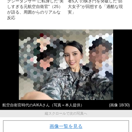
クシーダンサー”に転身した“美
者5人”の狭き門を突破した“防
しすぎる元航空自衛官”（25）
大女子”が回想する「過酷な現
が語る、周囲からのリアルな
実」
反応
航空自衛官時代のAIKAさん（写真＝本人提供）
(画像 18/30)
縦スクロールで次の写真へ
画像一覧を見る