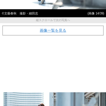
©文藝春秋 撮影・細田忠
(画像 14/39)
縦スクロールで次の写真へ
画像一覧を見る