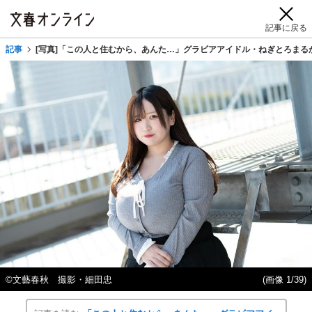
記事に戻る
記事
[写真]「この人と住むから、あんた…」グラビアアイドル・ねぎとろまる
©文藝春秋 撮影・細田忠
(画像 1/39)