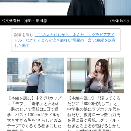
©文藝春秋 撮影・細田忠
(画像 5/39)
記事を読む
「この人と住むから、あんた…」グラビアアイ
ドル・ねぎとろまるが泣き崩れた“母親の一言”と絶縁を決意
した瞬間
【本編を読む】中2でHカップ
【本編を読む】「帰ってくる
→「デブ」「奇形」と言われ
たびに『6000円貸して』と」
→胸のせいで高校は1日で退
中学生の娘にラブホテル代を
学…バスト130cmグラドルが
ねだり、教育ローン数百万円
大きすぎる胸を“さらしとガム
を男に貢ぐ母親…グラドル・
テープ”でぐるぐる巻きにした
ねぎとろまるが逃げるしかな