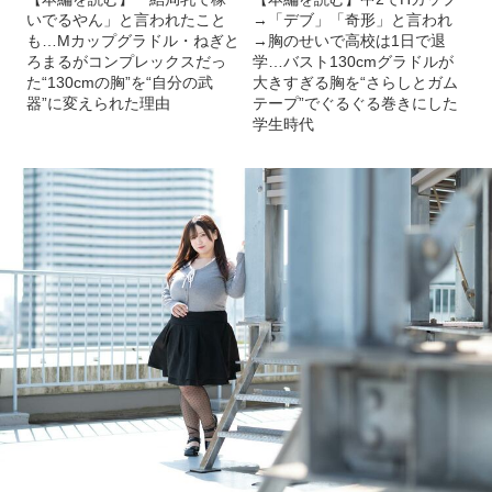
いでるやん」と言われたこと
→「デブ」「奇形」と言われ
も…Mカップグラドル・ねぎと
→胸のせいで高校は1日で退
ろまるがコンプレックスだっ
学…バスト130cmグラドルが
た“130cmの胸”を“自分の武
大きすぎる胸を“さらしとガム
器”に変えられた理由
テープ”でぐるぐる巻きにした
学生時代