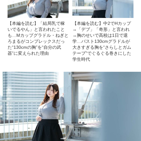
【本編を読む】「結局乳で稼
【本編を読む】中2でHカップ
いでるやん」と言われたこと
→「デブ」「奇形」と言われ
も…Mカップグラドル・ねぎと
→胸のせいで高校は1日で退
ろまるがコンプレックスだっ
学…バスト130cmグラドルが
た“130cmの胸”を“自分の武
大きすぎる胸を“さらしとガム
器”に変えられた理由
テープ”でぐるぐる巻きにした
学生時代