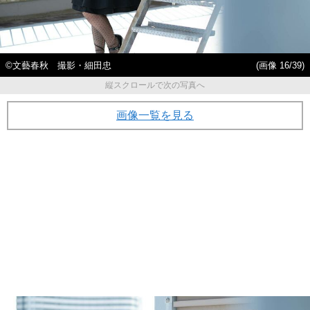
©文藝春秋 撮影・細田忠
(画像 16/39)
縦スクロールで次の写真へ
画像一覧を見る