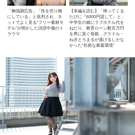
「胸強調広告」「性を売り物
【本編を読む】「帰ってくる
にしている」と批判され…ネ
たびに『6000円貸して』と」
ットでよく見る“フリー素材モ
中学生の娘にラブホテル代を
デル”が明かした誹謗中傷のト
ねだり、教育ローン数百万円
ラウマ
を男に貢ぐ母親…グラドル・
ねぎとろまるが逃げるしかな
かった“壮絶な家庭環境”