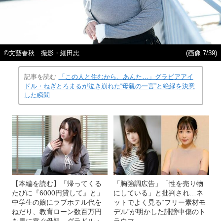
©文藝春秋 撮影・細田忠
(画像 7/39)
記事を読む
「この人と住むから、あんた…」グラビアアイ
ドル・ねぎとろまるが泣き崩れた“母親の一言”と絶縁を決意
した瞬間
【本編を読む】「帰ってくる
「胸強調広告」「性を売り物
たびに『6000円貸して』と」
にしている」と批判され…ネ
中学生の娘にラブホテル代を
ットでよく見る“フリー素材モ
ねだり、教育ローン数百万円
デル”が明かした誹謗中傷のト