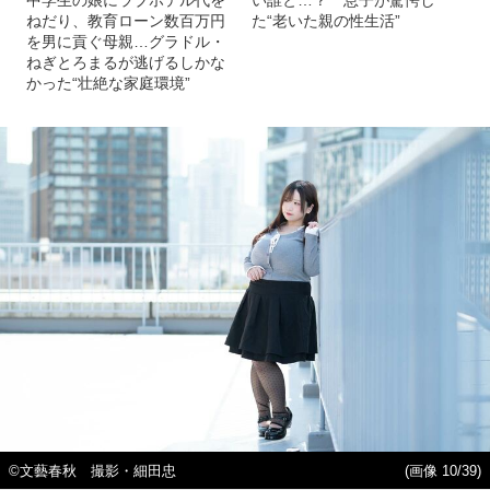
ねだり、教育ローン数百万円
た“老いた親の性生活”
を男に貢ぐ母親…グラドル・
ねぎとろまるが逃げるしかな
かった“壮絶な家庭環境”
©文藝春秋 撮影・細田忠
(画像 10/39)