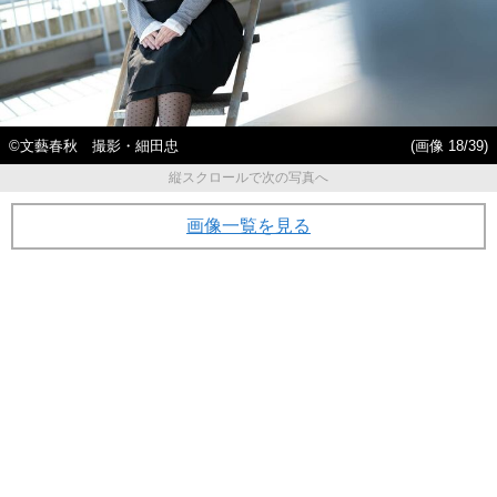
©文藝春秋 撮影・細田忠
(画像 18/39)
縦スクロールで次の写真へ
画像一覧を見る