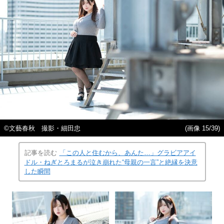
©文藝春秋 撮影・細田忠
(画像 15/39)
記事を読む
「この人と住むから、あんた…」グラビアアイ
ドル・ねぎとろまるが泣き崩れた“母親の一言”と絶縁を決意
した瞬間