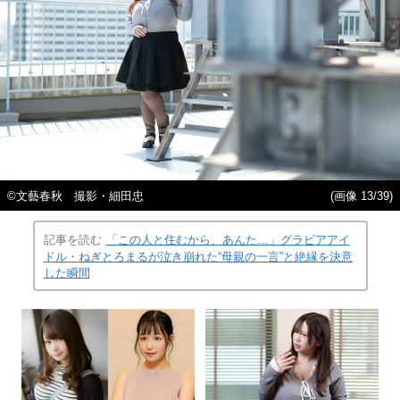
©文藝春秋 撮影・細田忠
(画像 13/39)
記事を読む
「この人と住むから、あんた…」グラビアアイ
ドル・ねぎとろまるが泣き崩れた“母親の一言”と絶縁を決意
した瞬間