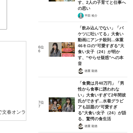
す、2人の子育てと仕事へ
の思い
平田 裕介
「飲み込んでない」「バ
ケツに吐いてる」大食い
動画にアンチ殺到…体重
46キロの“可愛すぎる”大
6位
6
食い女子（24）が明か
す、“やらせ疑惑”への本
音
徳重 龍徳
「食費は月40万円」「男
性から食事に誘われな
い」大食いすぎて2年間彼
氏ができず…水着グラビ
7位
7
アも話題の“可愛すぎ
で文春オンラ
る”大食い女子（24）が語
る、驚愕の食生活
徳重 龍徳