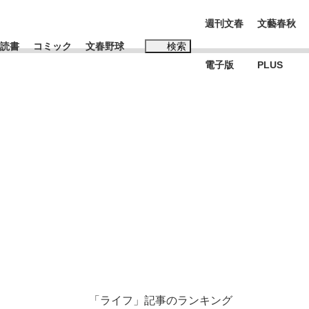
週刊文春
文藝春秋
読書
コミック
文春野球
検索
電子版
PLUS
インタビュー
読書
#松田聖子
む将棋
BC日本代表“敗戦”の真実 選手が明かす...
「ライフ」記事のランキング