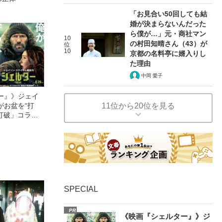
「お見合い50回しても結
婚が決まらないんだった
ら僕が…」元・商社マン
10
の村田知晴さん（43）が
位
10
京都の名料亭に婿入りし
た理由
中岡 愛子
ー』》ジェイ
11位から20位を見る
がお盆を“打
眠打破」コラ
SPECIAL
PR
《映画『シェルター』》ジ