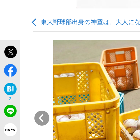
東大野球部出身の神童は、大人に
「敗因分析は一切聞かれなかった」侍ジャパン選
キングの誕生を、目撃せよ。
2
the Style
前
「目標達成できなかったからと言って…」サッ