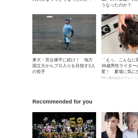
うなったのか？
東大・宮台康平に続け！ 地方
「えっ、こんなに
国立大からプロ入りを目指す2人
36歳男性ライタ
の投手
変！ 夏場に気に
オイ”や“ベタつき
PR（株式会社スヴェンソ
る、“ウィッグの
ト”が生み出した
Recommended for you