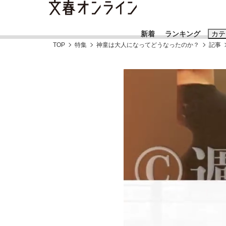
新着
ランキング
カテ
TOP
特集
神童は大人になってどうなったのか？
記事
スクープ
ニュー
おすすめのキ
#藤田晋
#三
#玉木雄一郎
「90%は失敗する。でも…」本田圭佑が初め
終戦から81年