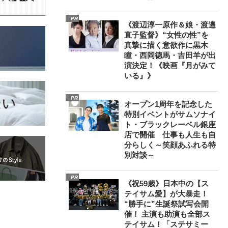
PR
《渡辺淳一原作＆娘・渡邉
直子監督》“女性の性”を
真摯に描く意欲作に黒木
瞳・西岡德馬・吉田羊が出
演決定！《映画『月がみて
いる』》
PR
オープン1周年を記念した
特別イベントがサムソナイ
ト・ブラックレーベル銀座
店で開催 仕事も人生も自
分らしく～笑顔あふれる特
別対談～
PR
《祝59歳》日本中の【ス
テイサム愛】が大暴走！
“勝手に”生誕祭試写会開
催！ 主演も助演も全部ス
テイサム！「ステサミー