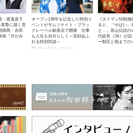
娘・渡邉直子
オープン1周年を記念した特別イ
《タイマン50戦
を真摯に描く意
ベントがサムソナイト・ブラッ
ると、『やばい。
岡德馬・吉田
クレーベル銀座店で開催 仕事
と…」富山伝説の
映画『月がみ
も人生も自分らしく～笑顔あふ
代総長（36）が
れる特別対談～
ー制圧と朝までの
PR（サムソナイト・ジャパン）