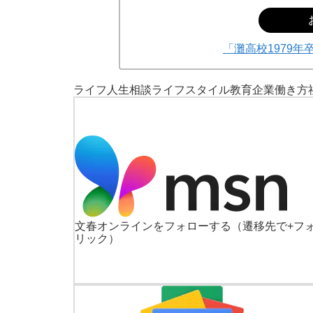
「灘高校1979
ライフ
人生相談
ライフスタイル
教育
企業
働き方
文春オンラインをフォローする
（遷移先で+フ
リック）