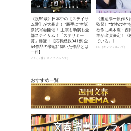
《祝59歳》日本中の【ステイサ
《渡辺淳一原作＆
ム愛】が大暴走！ “勝手に”生誕
監督》“女性の性”
祭試写会開催！ 主演も助演も全
欲作に黒木瞳・西
部ステイサム！「ステサミー
羊が出演決定！《
賞」爆誕！【応募総数941票 全
ている』》
54作品の栄冠に輝いた作品とは
PR（キノフィルムズ）
ー!?】
PR（（株）キノフィルムズ）
おすすめ一覧