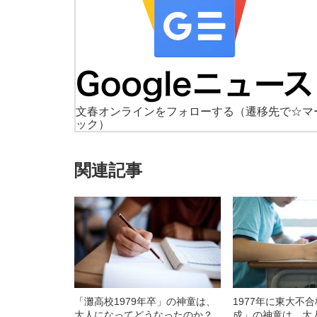
文春オンラインをフォローする
（遷移先で☆マ
ック）
関連記事
「灘高校1979年卒」の神童は、
1977年に東大不
大人になってどうなったのか？
成」の神童は、大