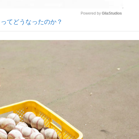
Powered by 
GliaStudios
なってどうなったのか？
いまさら聞け
Mute
手が証言した“NPB聞...
「クマが悪者扱いされているの
もっと見る
カー日本代表・森保一監督...