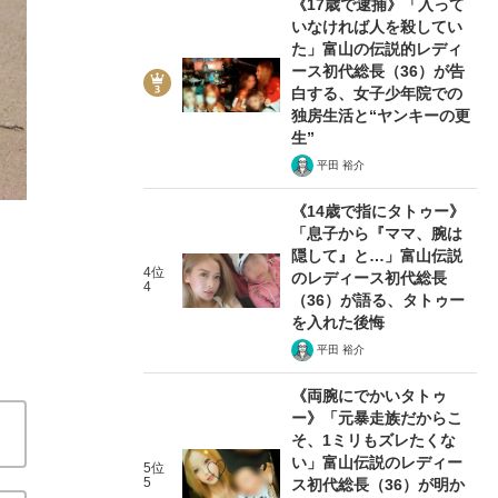
《17歳で逮捕》「入って
いなければ人を殺してい
た」富山の伝説的レディ
ース初代総長（36）が告
白する、女子少年院での
独房生活と“ヤンキーの更
3/9
生”
平田 裕介
《14歳で指にタトゥー》
「息子から『ママ、腕は
隠して』と…」富山伝説
4位
のレディース初代総長
4
（36）が語る、タトゥー
を入れた後悔
平田 裕介
《両腕にでかいタトゥ
ー》「元暴走族だからこ
そ、1ミリもズレたくな
い」富山伝説のレディー
5位
5
ス初代総長（36）が明か