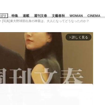
ゴリ
特集
連載
週刊文春
文藝春秋
WOMAN
CINEMA
[写真]東大野球部出身の神童は、大人になってどうなったのか？
キーワード入力
ス
エンタメ
ライフ
ビジネス
詳しく見る
arrow_forward_ios
ーワードタグ一覧
山凌輝
#高市早苗
#後藤真希
#森岡毅
#城彰二
#内田有紀
観る将棋、読
#亀和田武
て明かした日本代表監督に...
「最悪の空気のまま解散」W