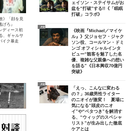
ェイソン・ステイサムがお
盆を“打破”する!!《「眠眠
打破」コラボ》
無敗》「顔を見
逃げろ』
PR
レディース初
《映画『Michael／マイケ
語る、ギャルサ
ル』》父ジョセフ・ジャク
バイク暴走
ソン役、コールマン・ドミ
ンゴ オフィシャルインタ
ビュー“観客を魅了した名
優、複雑な父親像への想い
を語る”《日本興収70億円
突破》
PR
「えっ、こんなに変わる
の？」36歳男性ライター
のニオイが激変！ 夏場に
気になる“頭皮のニオ
イ”や“ベタつき”を解消す
る、“ウィッグのスペシャ
リスト”が生み出した徹底
ケアとは