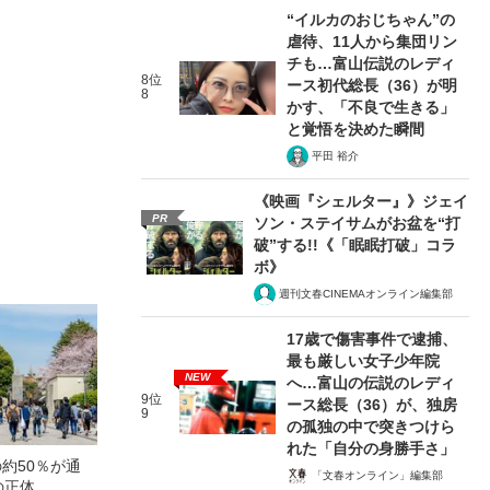
“イルカのおじちゃん”の
虐待、11人から集団リン
チも…富山伝説のレディ
8位
ース初代総長（36）が明
8
かす、「不良で生きる」
と覚悟を決めた瞬間
平田 裕介
《映画『シェルター』》ジェイ
PR
ソン・ステイサムがお盆を“打
破”する!!《「眠眠打破」コラ
ボ》
週刊文春CINEMAオンライン編集部
17歳で傷害事件で逮捕、
最も厳しい女子少年院
NEW
へ…富山の伝説のレディ
9位
ース総長（36）が、独房
9
の孤独の中で突きつけら
れた「自分の身勝手さ」
の約50％が通
「文春オンライン」編集部
の正体