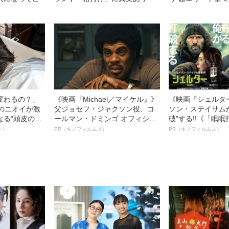
変わるの？」
《映画『Michael／マイケル』》
《映画『シェルタ
ーのニオイが激
父ジョセフ・ジャクソン役、コ
ソン・ステイサム
なる“頭皮のニ
ールマン・ドミンゴ オフィシャ
破”する!!《「眠
”を解消す
ルインタビュー“観客を魅了した
ボ》
ン）
PR（キノフィルムズ）
PR（キノフィルムズ）
スペシャリス
名優、複雑な父親像への想いを
徹底ケアとは
語る”《日本興収70億円突破》