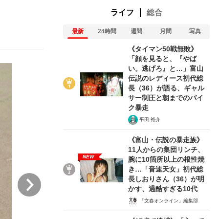
ライフ
総合
最新
24時間
週間
月間
写真
ない資産運用のすべて
《タイマン50戦無敗》
「顔を見ると、『やば
い。逃げろ』と…」富山
伝説のレディース初代総
が悲しい」『北の国から』倉本聰氏（91...
長（36）が語る、ギャル
サー制圧と朝までのバイ
ク暴走
平田 裕介
《富山・伝説の暴走族》
11人からの集団リンチ、
NEW
腕に10箇所以上の根性焼
き…「音速天女」初代総
次
長しおりさん（36）が明
かす、過酷すぎる10代
「文春オンライン」編集部