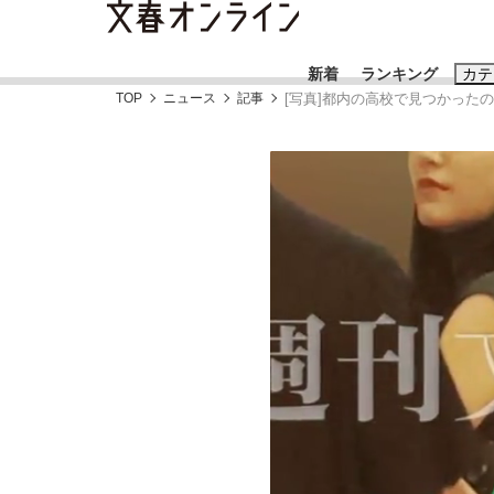
新着
ランキング
カテ
TOP
ニュース
記事
[写真]都内の高校で見つかった
スクープ
ニュー
おすすめのキ
#藤田晋
#三
#玉木雄一郎
「90%は失敗する。でも…」本田圭佑が初め
終戦から81年