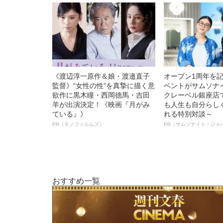
《渡辺淳一原作＆娘・渡邉直子
オープン1周年を
監督》“女性の性”を真摯に描く意
ベントがサムソナ
欲作に黒木瞳・西岡德馬・吉田
クレーベル銀座店
羊が出演決定！《映画『月がみ
も人生も自分らし
ている』》
れる特別対談～
PR（キノフィルムズ）
PR（サムソナイト・ジャ
おすすめ一覧