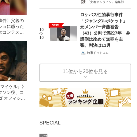
「文春オンライン」編集部
ロケバス性的暴行事件
事件〉父親の
「ジャングルポケット」
NEW
ショに怒った
元メンバー斉藤被告
10
女コンテスト
（43）公判で懲役7年 弁
位
殺害で、家族が
10
護側は改めて無罪を主
張、判決は11月
時事ドットコム
11位から20位を見る
l／マイケル』》
クソン役、コ
ゴ オフィシャ
観客を魅了した
像への想いを
0億円突破》
SPECIAL
PR