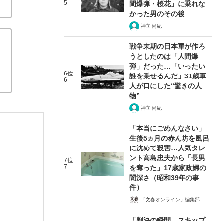
認めない母親が、逆に被害女性（18）を責めた“身勝手す
5
間爆弾・桜花」に乗れな
かった男のその後
神立 尚紀
戦争末期の日本軍が作ろ
うとしたのは「人間爆
手
弾」だった…「いったい
6位
誰を乗せるんだ」31歳軍
6
人が口にした“驚きの人
物”
神立 尚紀
「本当にごめんなさい」
生後5ヵ月の赤ん坊を風呂
に沈めて殺害…人気タレ
ント高島忠夫から「長男
7位
7
を奪った」17歳家政婦の
闇深さ（昭和39年の事
件）
「文春オンライン」編集部
「判決の瞬間、スキップ