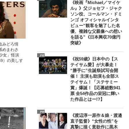
《映画『Michael／マイケ
ル』》父ジョセフ・ジャク
ソン役、コールマン・ドミ
ンゴ オフィシャルインタ
ビュー“観客を魅了した名
優、複雑な父親像への想い
を語る”《日本興収70億円
突破》
血みどろ情
舐めまわさ
美少女」怪演
PR
《祝59歳》日本中の【ス
69）の美しす
テイサム愛】が大暴走！
“勝手に”生誕祭試写会開
催！ 主演も助演も全部ス
テイサム！「ステサミー
賞」爆誕！【応募総数941
票 全54作品の栄冠に輝い
た作品とはー!?】
PR
《渡辺淳一原作＆娘・渡邉
直子監督》“女性の性”を
真摯に描く意欲作に黒木