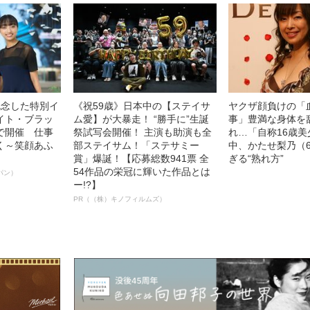
記念した特別イ
《祝59歳》日本中の【ステイサ
ヤクザ顔負けの「
イト・ブラッ
ム愛】が大暴走！ “勝手に”生誕
事」豊満な身体を
で開催 仕事
祭試写会開催！ 主演も助演も全
れ…「自称16歳
く～笑顔あふ
部ステイサム！「ステサミー
中、かたせ梨乃（
賞」爆誕！【応募総数941票 全
ぎる“熟れ方”
54作品の栄冠に輝いた作品とは
パン）
ー!?】
PR（（株）キノフィルムズ）