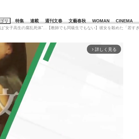
ゴリ
特集
連載
週刊文春
文藝春秋
WOMAN
CINEMA
のは“女子高生の腐乱死体”…【教師でも同級生でもない】彼女を殺めた「若す
キーワード入力
ス
エンタメ
ライフ
ビジネス
詳しく見る
arrow_forward_ios
ーワードタグ一覧
山凌輝
#高市早苗
#後藤真希
#森岡毅
#城彰二
#内田有紀
観る将棋、読
#亀和田武
て明かした日本代表監督に...
「最悪の空気のまま解散」W