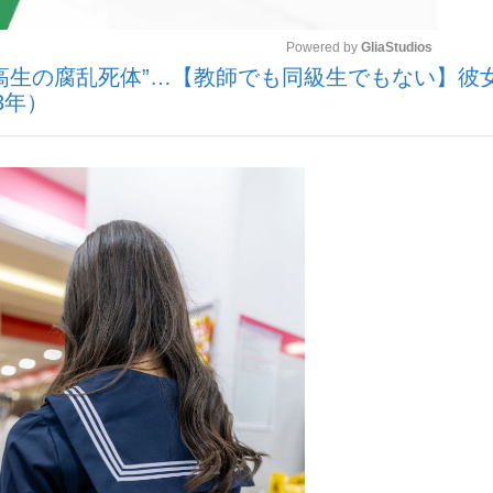
Powered by 
GliaStudios
高生の腐乱死体”…【教師でも同級生でもない】彼
いまさら聞け
3年）
Mute
手が証言した“NPB聞...
「クマが悪者扱いされているの
もっと見る
カー日本代表・森保一監督...