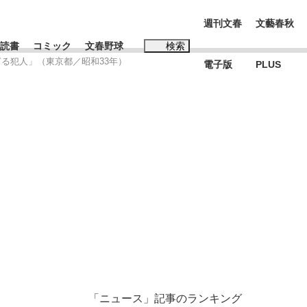
週刊文春
文藝春秋
読書
コミック
文春野球
検索
ぎる犯人」（東京都／昭和33年）
電子版
PLUS
インタビュー
読書
#松田聖子
む将棋
BC日本代表“敗戦”の真実 選手が明かす...
「ニュース」記事のランキング