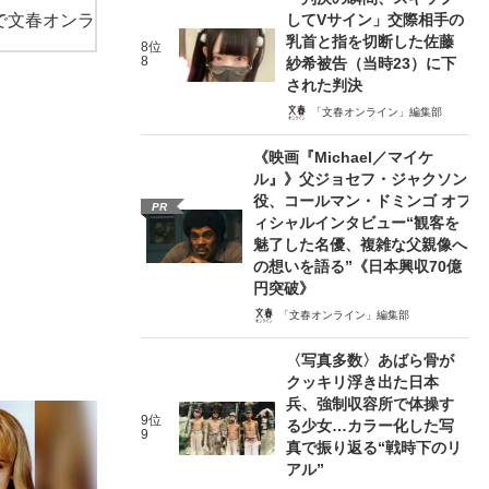
で文春オンラ
してVサイン」交際相手の
乳首と指を切断した佐藤
8位
8
紗希被告（当時23）に下
された判決
「文春オンライン」編集部
《映画『Michael／マイケ
ル』》父ジョセフ・ジャクソン
役、コールマン・ドミンゴ オフ
PR
ィシャルインタビュー“観客を
魅了した名優、複雑な父親像へ
の想いを語る”《日本興収70億
円突破》
「文春オンライン」編集部
〈写真多数〉あばら骨が
クッキリ浮き出た日本
兵、強制収容所で体操す
9位
る少女…カラー化した写
9
真で振り返る“戦時下のリ
アル”