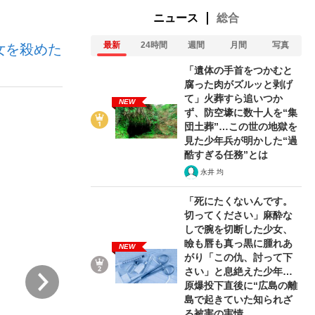
ニュース
総合
最新
24時間
週間
月間
写真
女を殺めた
ない資産運用のすべて
「遺体の手首をつかむと
腐った肉がズルッと剥げ
て」火葬すら追いつか
NEW
ず、防空壕に数十人を“集
が悲しい」『北の国から』倉本聰氏（91...
団土葬”…この世の地獄を
見た少年兵が明かした“過
酷すぎる任務”とは
永井 均
「死にたくないんです。
切ってください」麻酔な
しで腕を切断した少女、
瞼も唇も真っ黒に腫れあ
NEW
がり「この仇、討って下
さい」と息絶えた少年…
次
原爆投下直後に“広島の離
島で起きていた知られざ
る被害の実情