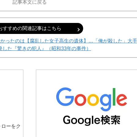
記事本文に戻る
おすすめの関連記事はこちら
つかったのは【腐乱した女子高生の遺体】…「俺が殺した」大
発した『驚きの犯人』（昭和33年の事件）
ォローをク