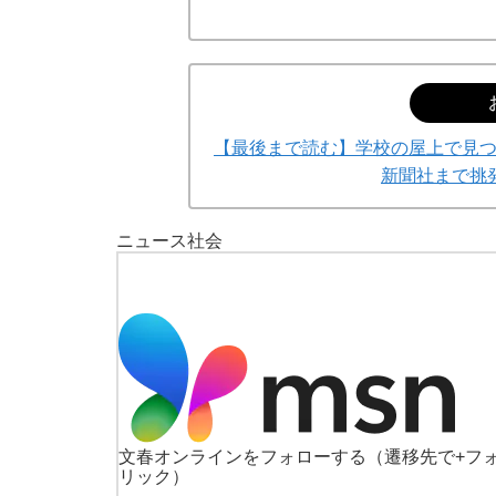
【最後まで読む】学校の屋上で見
新聞社まで挑
ニュース
社会
文春オンラインをフォローする
（遷移先で+フ
リック）