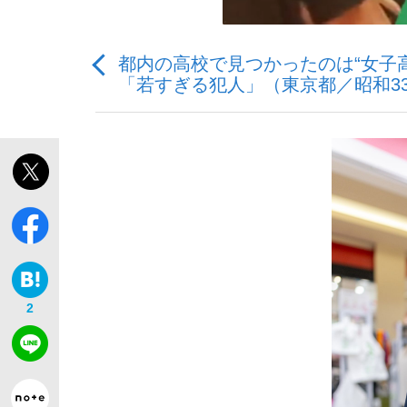
都内の高校で見つかったのは“女子
「若すぎる犯人」（東京都／昭和3
「敗因分析は一切聞かれなかった」侍ジャパン選
キングの誕生を、目撃せよ。
the Style
2
「目標達成できなかったからと言って…」サッ