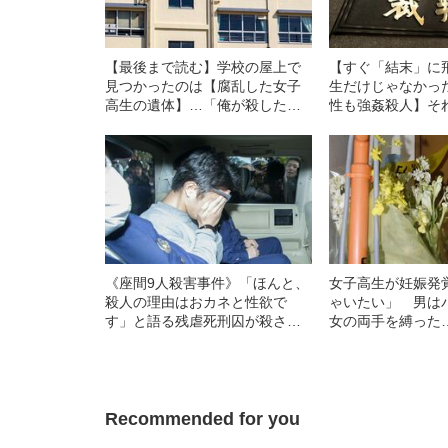
【最後まで読む】学校の屋上で
【すぐ「結末」に
見つかったのは【腐乱した女子
生だけじゃなかっ
高生の遺体】…「俺が殺した」
性も強姦殺人】そ
大手新聞社まで挑発した『驚き
年に「助命の声」
の犯人』（昭和33年の事件）
さかの理由”（昭和
《座間9人殺害事件》「ほんと、
女子高生が妊娠発
殺人の理由はおカネと性欲で
ゃいたい」 男は
す」と語る残虐死刑囚が殺さな
女の両手を縛った
かった“3人の女性”
Recommended for you