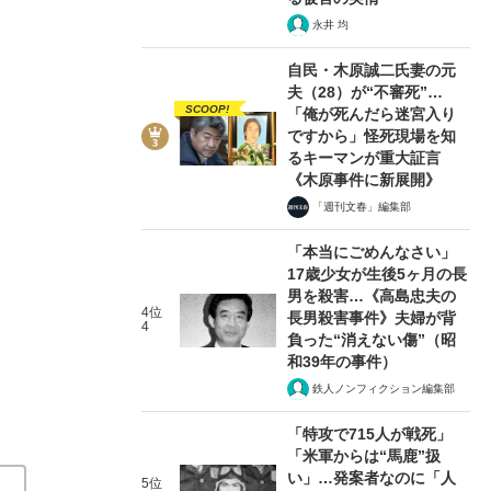
永井 均
自民・木原誠二氏妻の元
夫（28）が“不審死”…
SCOOP!
「俺が死んだら迷宮入り
ですから」怪死現場を知
るキーマンが重大証言
《木原事件に新展開》
都内の高校で見つかったのは“女子高生の腐乱死体”…【教
「週刊文春」編集部
る犯人」（東京都／昭和33年）
「本当にごめんなさい」
17歳少女が生後5ヶ月の長
『高度経済成長期の日本で起きた37の怖い事件』ダイジェ
男を殺害…《高島忠夫の
4位
長男殺害事件》夫婦が背
4
関連記事
負った“消えない傷”（昭
和39年の事件）
【最後まで読む】学校の屋上で見つかったのは【腐乱し
鉄人ノンフィクション編集部
新聞社まで挑発した『驚きの犯人』（昭和33年の事件）
「特攻で715人が戦死」
なかった⋯【23歳女性も強姦殺人】それでも18歳少年
「米軍からは“馬鹿”扱
由”（昭和33年の事件）
「娘さんの気持ちを考えたこと
い」…発案者なのに「人
5位