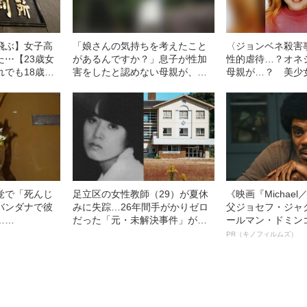
飛ぶ】女子高
「娘さんの気持ちを考えたこと
〈ジョンベネ殺害
た⋯【23歳女
があるんですか？」息子が性加
性的虐待…？オネ
れでも18歳少
害をしたと認めない母親が、逆
母親が…？ 美少
が相次いだ“ま
に被害女性（18）を責めた“身勝
常連の6歳の娘の
33年の事件）
手すぎる一言”とは
疑われたワケ
覚で「死んじ
足立区の女性教師（29）が夏休
《映画『Michae
バンダナで彼
みに失踪…26年間手がかりゼロ
父ジョセフ・ジャ
……
だった「元・未解決事件」が動
ールマン・ドミン
き出した“驚きの展開”
ルインタビュー“
PR（キノフィルムズ）
名優、複雑な父親
語る”《日本興収7