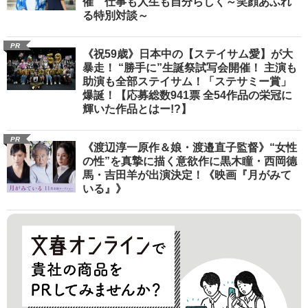
催 仕事も人生も自分らしく～笑顔あふれ
る特別対談～
PR
《祝59歳》日本中の【ステイサム愛】が大
暴走！ “勝手に”生誕祭試写会開催！ 主演も
助演も全部ステイサム！「ステサミー賞」
爆誕！【応募総数941票 全54作品の栄冠に
輝いた作品とはー!?】
PR
《渡辺淳一原作＆娘・渡邉直子監督》“女性
の性”を真摯に描く意欲作に黒木瞳・西岡德
馬・吉田羊が出演決定！《映画『月がみて
いる』》