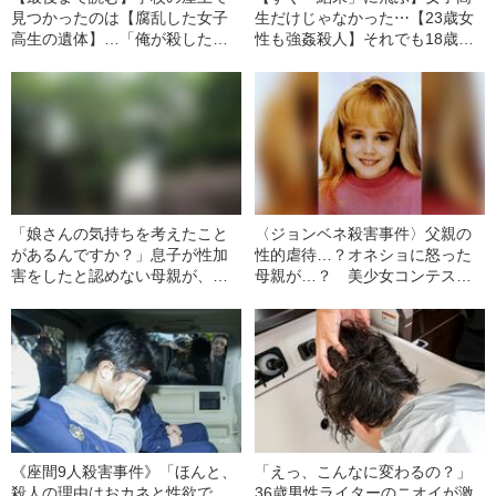
見つかったのは【腐乱した女子
生だけじゃなかった⋯【23歳女
高生の遺体】…「俺が殺した」
性も強姦殺人】それでも18歳少
大手新聞社まで挑発した『驚き
年に「助命の声」が相次いだ“ま
の犯人』（昭和33年の事件）
さかの理由”（昭和33年の事件）
「娘さんの気持ちを考えたこと
〈ジョンベネ殺害事件〉父親の
があるんですか？」息子が性加
性的虐待…？オネショに怒った
害をしたと認めない母親が、逆
母親が…？ 美少女コンテスト
に被害女性（18）を責めた“身勝
常連の6歳の娘の殺害で、家族が
手すぎる一言”とは
疑われたワケ
《座間9人殺害事件》「ほんと、
「えっ、こんなに変わるの？」
殺人の理由はおカネと性欲で
36歳男性ライターのニオイが激