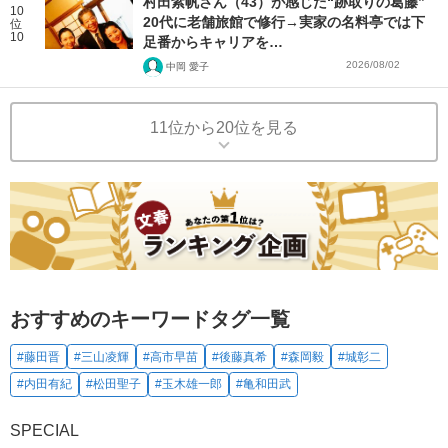
村田紫帆さん（43）が感じた“跡取りの葛藤”
10
20代に老舗旅館で修行→実家の名料亭では下
位
10
足番からキャリアを…
2026/08/02
中岡 愛子
11位から20位を見る
おすすめのキーワードタグ一覧
#藤田晋
#三山凌輝
#高市早苗
#後藤真希
#森岡毅
#城彰二
#内田有紀
#松田聖子
#玉木雄一郎
#亀和田武
SPECIAL