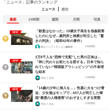
「ニュース」記事のランキング
ニュース
総合
最新
24時間
週間
月間
写真
「殺意はなかった」19歳女子高生を強姦殺害
NEW
したのになぜ…裁判所と検察が対立した「驚
きの判決」（昭和42年の事件）
19時間前
鉄人ノンフィクション編集部
3万8千人を“恐怖で支配”した男の正体は…
NEW
「神に代わりお前たちを罰する」日本で知ら
れていない“韓国版アウシュビッツ”の不条理
な結末
12時間前
大山 くまお
「14歳の少年に挿入を…」性器に火をつけ脅
NEW
迫、少女達はモップで…657人が死亡した韓
国“最悪の人権侵害”のおぞましすぎる実態
12時間前
大山 くまお