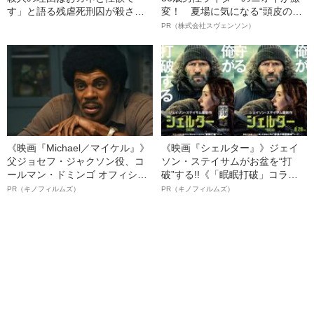
す」と語る残虐死刑囚が殺さな
変！ 夏場に気になる“頭皮のニ
かった“3人の女性”
オイ”や“ベタつき”を解消す
PR（株式会社スヴェンソン）
る、“ウィッグのスペシャリス
ト”が生み出した徹底ケアとは
《映画『Michael／マイケル』》
《映画『シェルター』》ジェイ
父ジョセフ・ジャクソン役、コ
ソン・ステイサムがお盆を“打
ールマン・ドミンゴ オフィシャ
破”する!!《「眠眠打破」コラ
ルインタビュー“観客を魅了した
ボ》
PR（キノフィルムズ）
PR（キノフィルムズ）
名優、複雑な父親像への想いを
語る”《日本興収70億円突破》