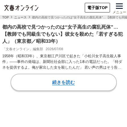
電子版TOP
メニュー
TOP
ニュース
都内の高校で見つかったのは“女子高生の腐乱死体”…【教師でも同
都内の高校で見つかったのは“女子高生の腐乱死体”…
【教師でも同級生でもない】彼女を殺めた「若すぎる犯
人」（東京都／昭和33年）
「文春オンライン」編集部
2026/07/08
1958年（昭和33年）、東京都江戸川区で起きた「小松川女子高生殺人事
件」――事件の発端は、新聞社社会部に入った1本の電話だった。「特ダ
ネを提供するよ。俺が家出した女を殺したんだ」 若い声の男はそう告
げ、遺体の場所…
続きを読む