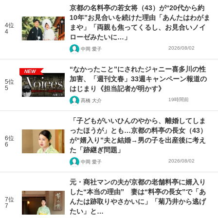
京都の名料亭の若女将（43）が“20代から約
10年”お見合いを続けた理由「あんたはわがま
4位
まや」「両親も焦ってくるし、お見合いノイ
4
ローゼみたいに…」
2026/08/02
中岡 愛子
“なかったこと”にされたジャニー喜多川の性
NEW
加害、「週刊文春」33週キャンペーン報道の
5位
5
はじまり《担当記者が明かす》
19時間前
髙橋 大介
「子どもがいいひんのやから、離婚してしま
ったほうが」とも…京都の料亭の長女（43）
6位
が“婿入り”夫と結婚→男の子を出産後に考え
6
た「跡継ぎ問題」
2026/08/02
中岡 愛子
元・商社マンの夫が京都の老舗料亭に婿入り
した“本当の理由” 妻は“料亭の長女”で「あ
7位
んたは跡取りやさかいに」「菊乃井から逃げ
7
たい」と…