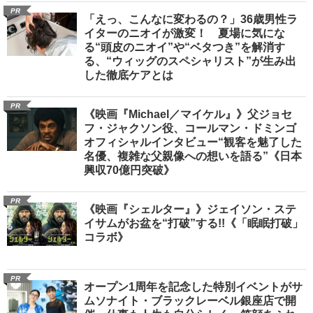
PR
「えっ、こんなに変わるの？」36歳男性ラ
イターのニオイが激変！ 夏場に気にな
る“頭皮のニオイ”や“ベタつき”を解消す
る、“ウィッグのスペシャリスト”が生み出
した徹底ケアとは
PR
《映画『Michael／マイケル』》父ジョセ
フ・ジャクソン役、コールマン・ドミンゴ
オフィシャルインタビュー“観客を魅了した
名優、複雑な父親像への想いを語る”《日本
興収70億円突破》
PR
《映画『シェルター』》ジェイソン・ステ
イサムがお盆を“打破”する!!《「眠眠打破」
コラボ》
PR
オープン1周年を記念した特別イベントがサ
ムソナイト・ブラックレーベル銀座店で開