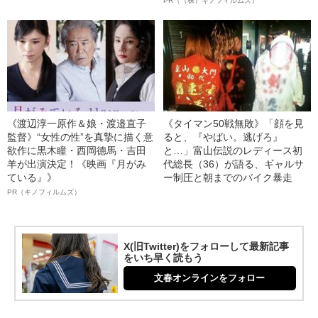
PR（（株）キノフィルムズ）
《渡辺淳一原作＆娘・渡邉直子
《タイマン50戦無敗》「顔を見
監督》“女性の性”を真摯に描く意
ると、『やばい。逃げろ』
欲作に黒木瞳・西岡德馬・吉田
と…」富山伝説のレディース初
羊が出演決定！《映画『月がみ
代総長（36）が語る、ギャルサ
ている』》
ー制圧と朝までのバイク暴走
PR（キノフィルムズ）
X(旧Twitter)をフォローして最新記事
をいち早く読もう
文春オンラインをフォロー