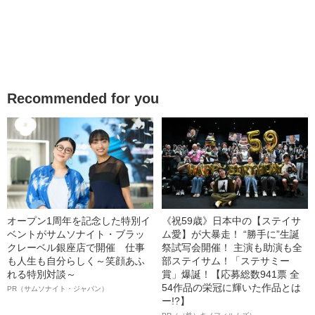
Recommended for you
オープン1周年を記念した特別イ
《祝59歳》日本中の【ステイサ
ベントがサムソナイト・ブラッ
ム愛】が大暴走！ “勝手に”生誕
クレーベル銀座店で開催 仕事
祭試写会開催！ 主演も助演も全
も人生も自分らしく～笑顔あふ
部ステイサム！「ステサミー
れる特別対談～
賞」爆誕！【応募総数941票 全
54作品の栄冠に輝いた作品とは
PR（サムソナイト・ジャパン）
ー!?】