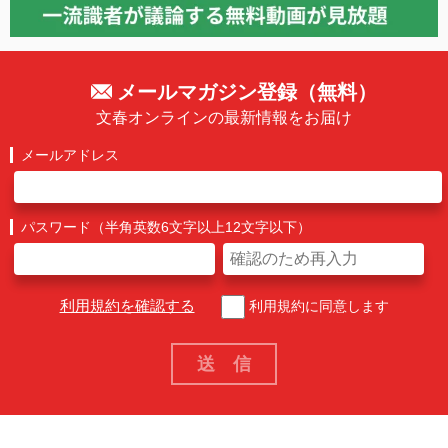
メールマガジン登録（無料）
文春オンラインの最新情報をお届け
メールアドレス
パスワード（半角英数6文字以上12文字以下）
利用規約を確認する
利用規約に同意します