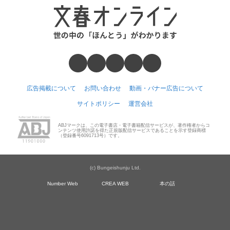
広告掲載について
お問い合わせ
動画・バナー広告について
サイトポリシー
運営会社
ABJマークは、この電子書店・電子書籍配信サービスが、著作権者からコ
ンテンツ使用許諾を得た正規版配信サービスであることを示す登録商標
（登録番号6091713号）です。
(c) Bungeishunju Ltd.
Number Web
CREA WEB
本の話