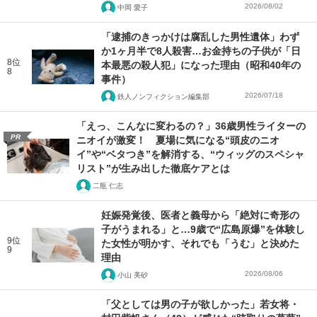
2026/08/02
中岡 愛子
「逮捕のきっかけは腐乱した男性遺体」わず
か1ヶ月半で8人殺害…お金持ちの子供が「日
8位
本最悪の殺人犯」になった理由（昭和40年の
8
事件）
2026/07/18
鉄人ノンフィクション編集部
「えっ、こんなに変わるの？」36歳男性ライターの
PR
ニオイが激変！ 夏場に気になる“頭皮のニオ
イ”や“ベタつき”を解消する、“ウィッグのスペシャ
リスト”が生み出した徹底ケアとは
二瓶 仁志
妊娠発覚後、医者と義母から「絶対に奇形の
子がうまれる」と…9歳で“広島原爆”を体験し
9位
た女性が明かす、それでも「うむ」と決めた
9
理由
2026/08/06
小山 美砂
「父としては男の子が欲しかった」若女将・