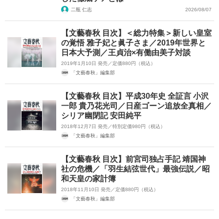
二瓶 仁志
2026/08/07
【文藝春秋 目次】＜総力特集＞新しい皇室
の覚悟 雅子妃と眞子さま／2019年世界と
日本大予測／王貞治×有働由美子対談
2019年1月10日 発売／定価880円（税込）
「文藝春秋」編集部
【文藝春秋 目次】平成30年史 全証言 小沢
一郎 貴乃花光司／日産ゴーン追放全真相／
シリア幽閉記 安田純平
2018年12月7日 発売／特別定価980円（税込）
「文藝春秋」編集部
【文藝春秋 目次】前宮司独占手記 靖国神
社の危機／「羽生結弦世代」最強伝説／昭
和天皇の家計簿
2018年11月10日 発売／定価880円（税込）
「文藝春秋」編集部