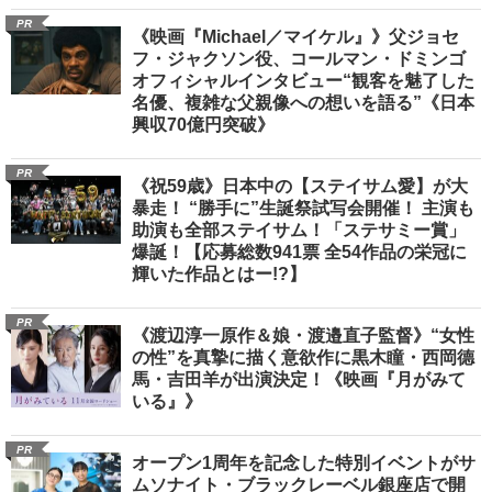
PR
《映画『Michael／マイケル』》父ジョセ
フ・ジャクソン役、コールマン・ドミンゴ
オフィシャルインタビュー“観客を魅了した
名優、複雑な父親像への想いを語る”《日本
興収70億円突破》
PR
《祝59歳》日本中の【ステイサム愛】が大
暴走！ “勝手に”生誕祭試写会開催！ 主演も
助演も全部ステイサム！「ステサミー賞」
爆誕！【応募総数941票 全54作品の栄冠に
輝いた作品とはー!?】
PR
《渡辺淳一原作＆娘・渡邉直子監督》“女性
の性”を真摯に描く意欲作に黒木瞳・西岡德
馬・吉田羊が出演決定！《映画『月がみて
いる』》
PR
オープン1周年を記念した特別イベントがサ
ムソナイト・ブラックレーベル銀座店で開