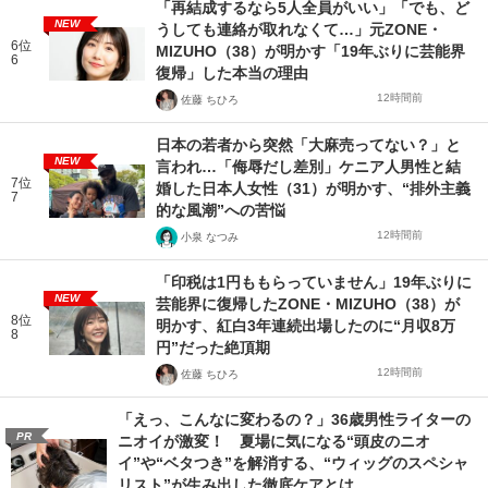
「再結成するなら5人全員がいい」「でも、ど
NEW
うしても連絡が取れなくて…」元ZONE・
6位
MIZUHO（38）が明かす「19年ぶりに芸能界
6
復帰」した本当の理由
12時間前
佐藤 ちひろ
日本の若者から突然「大麻売ってない？」と
NEW
言われ…「侮辱だし差別」ケニア人男性と結
7位
婚した日本人女性（31）が明かす、“排外主義
7
的な風潮”への苦悩
12時間前
小泉 なつみ
「印税は1円ももらっていません」19年ぶりに
NEW
芸能界に復帰したZONE・MIZUHO（38）が
8位
明かす、紅白3年連続出場したのに“月収8万
8
円”だった絶頂期
12時間前
佐藤 ちひろ
「えっ、こんなに変わるの？」36歳男性ライターの
PR
ニオイが激変！ 夏場に気になる“頭皮のニオ
イ”や“ベタつき”を解消する、“ウィッグのスペシャ
リスト”が生み出した徹底ケアとは