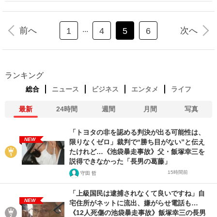
...
前へ
次へ
1
4
5
6
ランキング
総合
ニュース
ビジネス
エンタメ
ライフ
最新
24時間
週間
月間
写真
「トヨタの非を認める判決が出る可能性は、
NEW
限りなくゼロ」裁判で“勝ち目がない”と伝え
たけれど…《池袋暴走事故》父・飯塚幸三を
説得できなかった「長男の葛藤」
15時間前
守田 哲
「上級国民は逮捕されなくて良いですね」自
NEW
宅住所がネットに流出、嫌がらせ電話も…
《12人死傷の池袋暴走事故》飯塚幸三の長男