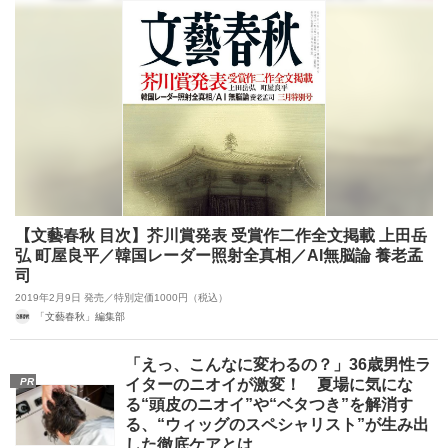
【文藝春秋 目次】芥川賞発表 受賞作二作全文掲載 上田岳
弘 町屋良平／韓国レーダー照射全真相／AI無脳論 養老孟
司
2019年2月9日 発売／特別定価1000円（税込）
「文藝春秋」編集部
「えっ、こんなに変わるの？」36歳男性ラ
PR
イターのニオイが激変！ 夏場に気にな
る“頭皮のニオイ”や“ベタつき”を解消す
る、“ウィッグのスペシャリスト”が生み出
した徹底ケアとは