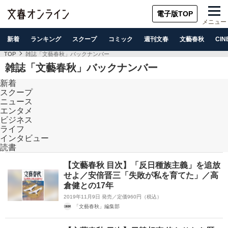
電子版TOP
メニュー
新着
ランキング
スクープ
コミック
週刊文春
文藝春秋
CIN
TOP
雑誌「文藝春秋」バックナンバー
雑誌「文藝春秋」バックナンバー
新着
スクープ
ニュース
エンタメ
ビジネス
ライフ
インタビュー
読書
【文藝春秋 目次】「反日種族主義」を追放
せよ／安倍晋三「失敗が私を育てた」／高
倉健との17年
2019年11月9日 発売／定価960円（税込）
「文藝春秋」編集部