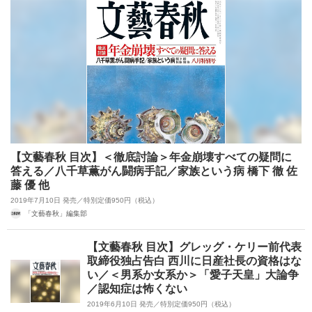
【文藝春秋 目次】＜徹底討論＞年金崩壊すべての疑問に
答える／八千草薫がん闘病手記／家族という病 橋下 徹 佐
藤 優 他
2019年7月10日 発売／特別定価950円（税込）
「文藝春秋」編集部
【文藝春秋 目次】グレッグ・ケリー前代表
取締役独占告白 西川に日産社長の資格はな
い／＜男系か女系か＞「愛子天皇」大論争
／認知症は怖くない
2019年6月10日 発売／特別定価950円（税込）