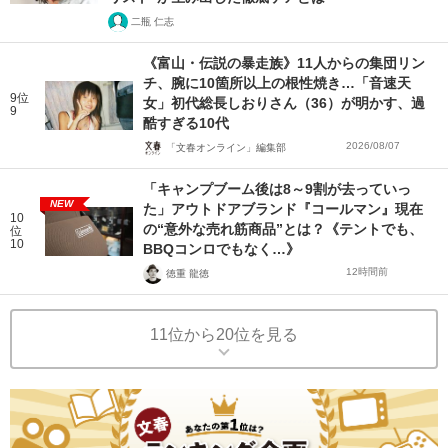
二瓶 仁志
《富山・伝説の暴走族》11人からの集団リン
チ、腕に10箇所以上の根性焼き…「音速天
9位
女」初代総長しおりさん（36）が明かす、過
9
酷すぎる10代
2026/08/07
「文春オンライン」編集部
「キャンプブーム後は8～9割が去っていっ
NEW
た」アウトドアブランド『コールマン』現在
10
の“意外な売れ筋商品”とは？《テントでも、
位
10
BBQコンロでもなく…》
12時間前
徳重 龍徳
11位から20位を見る