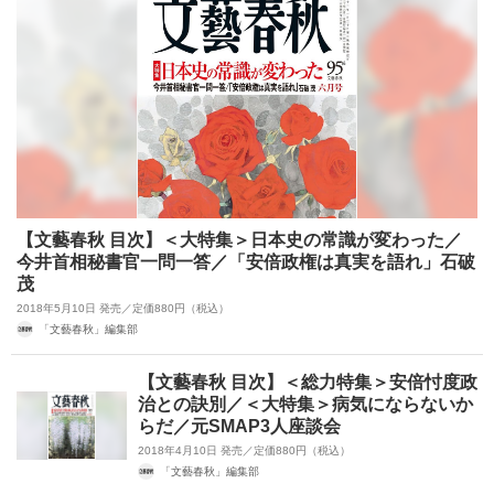
【文藝春秋 目次】＜大特集＞日本史の常識が変わった／
今井首相秘書官一問一答／「安倍政権は真実を語れ」石破
茂
2018年5月10日 発売／定価880円（税込）
「文藝春秋」編集部
【文藝春秋 目次】＜総力特集＞安倍忖度政
治との訣別／＜大特集＞病気にならないか
らだ／元SMAP3人座談会
2018年4月10日 発売／定価880円（税込）
「文藝春秋」編集部