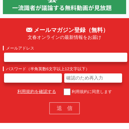
メールマガジン登録（無料）
文春オンラインの最新情報をお届け
メールアドレス
パスワード（半角英数6文字以上12文字以下）
利用規約を確認する
利用規約に同意します