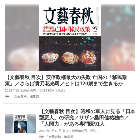
【文藝春秋 目次】安倍政権最大の失政 亡国の「移民政
策」／さらば貴乃花光司／ヒトは120歳まで生きるか
2018年10月10日 発売／定価880円（税込）
「文藝春秋」編集部
【文藝春秋 目次】昭和の軍人に見る「日本
型悪人」の研究／サザン桑田佳祐独白／
「人間力」がある専門医91人
2018年9月10日 発売／定価880円（税込）
「文藝春秋」編集部