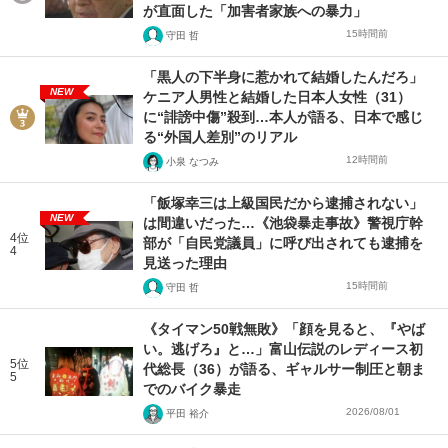
が直面した「加害者家族への暴力」
15時間前
守田 哲
「黒人の下半身に惹かれて結婚したんだろ」
NEW
ケニア人男性と結婚した日本人女性（31）
に“誹謗中傷”殺到…本人が語る、日本で感じ
る“外国人差別”のリアル
12時間前
小泉 なつみ
「飯塚幸三は上級国民だから逮捕されない」
NEW
は間違いだった…《池袋暴走事故》警視庁幹
4位
部が「自民党議員」に呼び出されても逮捕を
4
見送った理由
15時間前
守田 哲
《タイマン50戦無敗》「顔を見ると、『やば
い。逃げろ』と…」富山伝説のレディース初
5位
代総長（36）が語る、ギャルサー制圧と朝ま
5
でのバイク暴走
2026/08/01
平田 裕介