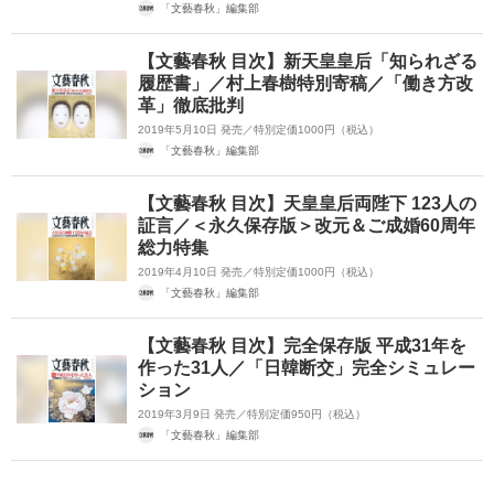
「文藝春秋」編集部
【文藝春秋 目次】新天皇皇后「知られざる
履歴書」／村上春樹特別寄稿／「働き方改
革」徹底批判
2019年5月10日 発売／特別定価1000円（税込）
「文藝春秋」編集部
【文藝春秋 目次】天皇皇后両陛下 123人の
証言／＜永久保存版＞改元＆ご成婚60周年
総力特集
2019年4月10日 発売／特別定価1000円（税込）
「文藝春秋」編集部
【文藝春秋 目次】完全保存版 平成31年を
作った31人／「日韓断交」完全シミュレー
ション
2019年3月9日 発売／特別定価950円（税込）
「文藝春秋」編集部