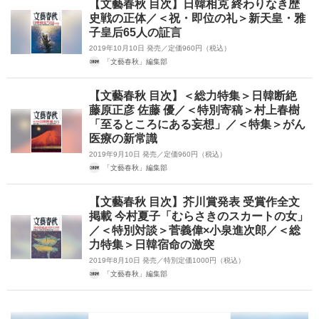
【文藝春秋 目次】日韓相克 終わりなき歴
史戦の正体／＜祝・即位の礼＞新天皇・雅
子皇后65人の証言
2019年10月10日 発売／定価960円（税込）
「文藝春秋」編集部
【文藝春秋 目次】＜総力特集＞日韓断絶
藤原正彦 佐藤 優／＜特別寄稿＞村上春樹
「至るところにある妄想」／＜特集＞がん
医療の新常識
2019年9月10日 発売／定価960円（税込）
「文藝春秋」編集部
【文藝春秋 目次】芥川賞発表 受賞作全文
掲載 今村夏子「むらさきのスカートの女」
／＜特別対談＞菅義偉×小泉進次郎／＜総
力特集＞日韓宿命の激突
2019年8月10日 発売／特別定価1000円（税込）
「文藝春秋」編集部