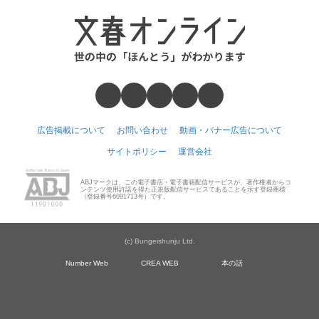
広告掲載について
お問い合わせ
動画・バナー広告について
サイトポリシー
運営会社
ABJマークは、この電子書店・電子書籍配信サービスが、著作権者からコ
ンテンツ使用許諾を得た正規版配信サービスであることを示す登録商標
（登録番号6091713号）です。
(c) Bungeishunju Ltd.
Number Web
CREA WEB
本の話