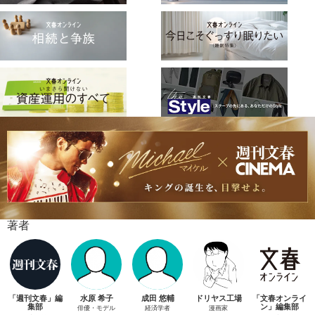
著者
「週刊文春」編
水原 希子
成田 悠輔
ドリヤス工場
「文春オンライ
集部
ン」編集部
俳優・モデル
経済学者
漫画家