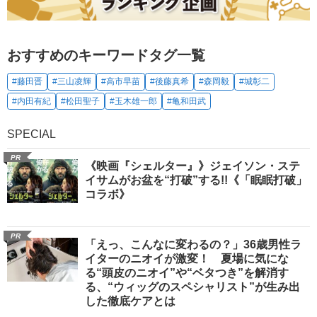
おすすめのキーワードタグ一覧
#藤田晋
#三山凌輝
#高市早苗
#後藤真希
#森岡毅
#城彰二
#内田有紀
#松田聖子
#玉木雄一郎
#亀和田武
SPECIAL
PR
《映画『シェルター』》ジェイソン・ステ
イサムがお盆を“打破”する!!《「眠眠打破」
コラボ》
PR
「えっ、こんなに変わるの？」36歳男性ラ
イターのニオイが激変！ 夏場に気にな
る“頭皮のニオイ”や“ベタつき”を解消す
る、“ウィッグのスペシャリスト”が生み出
した徹底ケアとは