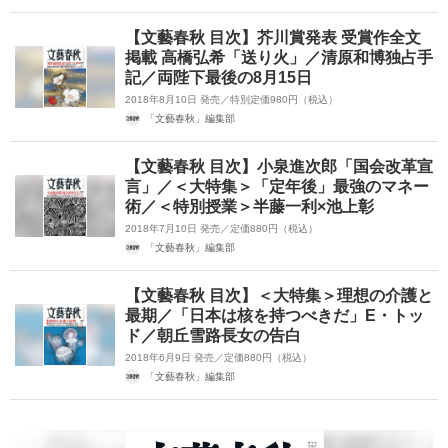
【文藝春秋 目次】芥川賞発表 受賞作全文
掲載 高橋弘希「送り火」／清原和博独占手
記／両陛下最後の8月15日
2018年8月10日 発売／特別定価980円（税込）
「文藝春秋」編集部
【文藝春秋 目次】小泉進次郎「国会改革宣
言」／＜大特集＞「定年後」最強のマネー
術／＜特別授業＞半藤一利×池上彰
2018年7月10日 発売／定価880円（税込）
「文藝春秋」編集部
【文藝春秋 目次】＜大特集＞理想の介護と
最期／「日本は核を持つべきだ」E・トッ
ド／朝丘雪路長女の告白
2018年6月9日 発売／定価880円（税込）
「文藝春秋」編集部