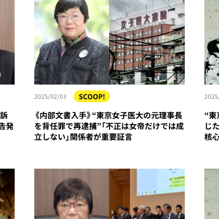
SCOOP!
2025/02/03
2025
起訴
《内部文書入手》“東京女子医大の元理事長
“
告発
を背任罪で再逮捕”「不正は女帝だけでは成
じ
立しない」関係者が重要証言
核心