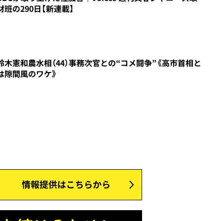
材班の290日【新連載】
9
鈴木憲和農水相（44）事務次官との“コメ闘争”《高市首相と
は隙間風のワケ》