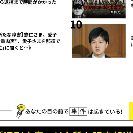
ら逮捕まで時間がかかった
10
に新たな障害】悠仁さま、愛子
貴重肉声”、愛子さまを那須で
生」に聞くと…》