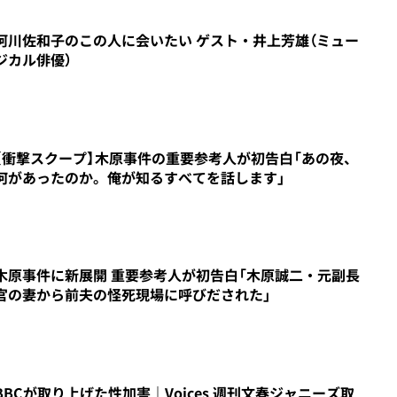
阿川佐和子のこの人に会いたい ゲスト・井上芳雄（ミュー
ジカル俳優）
3
【衝撃スクープ】木原事件の重要参考人が初告白「あの夜、
何があったのか。俺が知るすべてを話します」
5
木原事件に新展開 重要参考人が初告白「木原誠二・元副長
官の妻から前夫の怪死現場に呼びだされた」
7
BBCが取り上げた性加害｜Voices 週刊文春ジャニーズ取