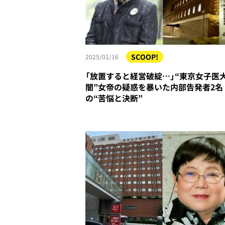
SCOOP!
2025/01/16
「放置すると経営破綻…」“東京女子医
闇”女帝の疑惑を暴いた内部告発者2名
の“苦悩と決断”