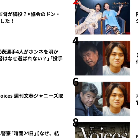
監督が続投？》協会のドン・
撃した！
4
代表選手4人がホンネを明か
督はなぜ選ばれない？」「投手
6
ces 週刊文春ジャニーズ取
8
.警察「暗闘24日」【なぜ、結