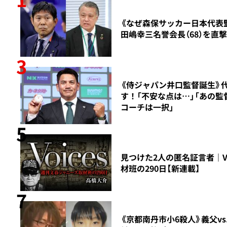
会相
《なぜ森保サッカー日本代表
プ
田嶋幸三名誉会長（68）を直
3
《侍ジャパン井口監督誕生》
夜、
す！「不安な点は…」「あの監
コーチは一択」
5
副長
見つけた2人の匿名証言者｜Voi
材班の290日【新連載】
7
《京都南丹市小6殺人》義父vs