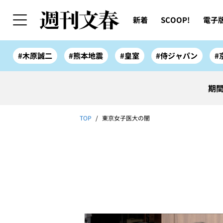
新着
SCOOP!
電子
#木原誠二
#熊本地震
#皇室
#侍ジャパン
#
期間
TOP
東京女子医大の闇