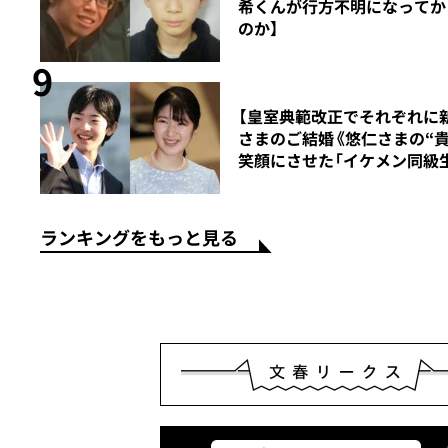
希くんが行方不明になってか
のか】
9
【皇室典範改正でそれぞれ
時
さまのご結婚《悠仁さまの“
笑顔にさせた「イケメン同級
ランキングをもっと見る