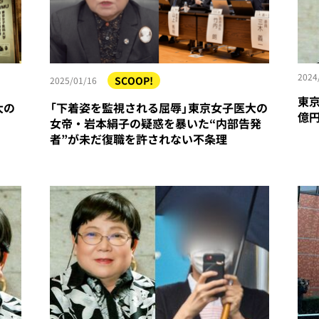
2024
SCOOP!
2025/01/16
東京
大の
「下着姿を監視される屈辱」東京女子医大の
億円
女帝・岩本絹子の疑惑を暴いた“内部告発
者”が未だ復職を許されない不条理