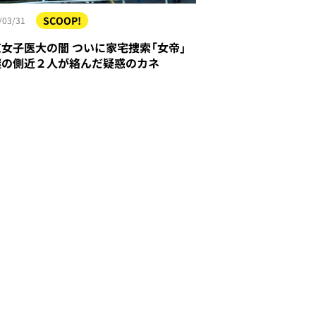
SCOOP!
/03/31
女子医大の闇 ついに家宅捜索「女帝」
謎の側近２人が絡んだ疑惑のカネ
1