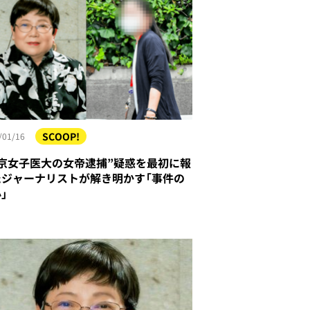
SCOOP!
/01/16
東京女子医大の女帝逮捕”疑惑を最初に報
たジャーナリストが解き明かす「事件の
」