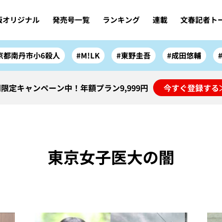
版オリジナル
発売号一覧
ランキング
連載
文春記者ト
京都南丹市小6殺人
#M!LK
#東野圭吾
#成田悠輔
限定キャンペーン中！年額プラン9,999円
今すぐ登録する
東京女子医大の闇