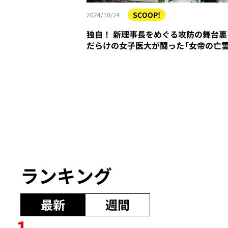
SCOOP!
2024/10/24
独自！ 新理事長をめぐる攻防の舞台裏
だらけの女子医大が闘った「女帝の亡霊
ランキング
最新
週間
1