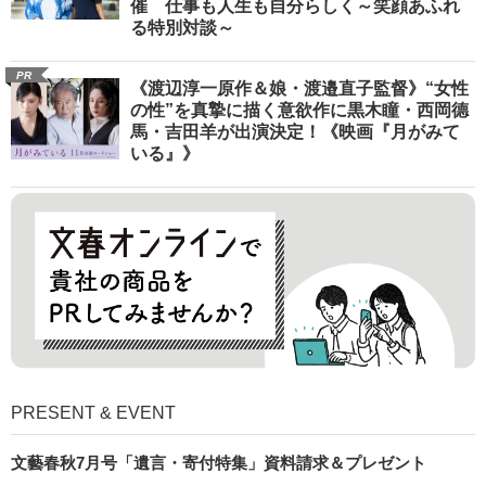
催 仕事も人生も自分らしく～笑顔あふれ
る特別対談～
PR
《渡辺淳一原作＆娘・渡邉直子監督》“女性
の性”を真摯に描く意欲作に黒木瞳・西岡德
馬・吉田羊が出演決定！《映画『月がみて
いる』》
PRESENT & EVENT
文藝春秋7月号「遺言・寄付特集」資料請求＆プレゼント