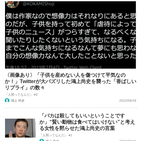
〈画像あり〉「子供を産めない人を傷つけて平気なの
か！」Twitterが大バズリした鴻上尚史を襲った「香ばしい
リプライ」の数々
『人間ってなんだ』 #2
鴻上 尚史
2022/09/19
「バカは殺してもいいということです
か」“賢い動物は食べてはいけない”と考え
る女性を黙らせた鴻上尚史の言葉
『人間ってなんだ』 #1