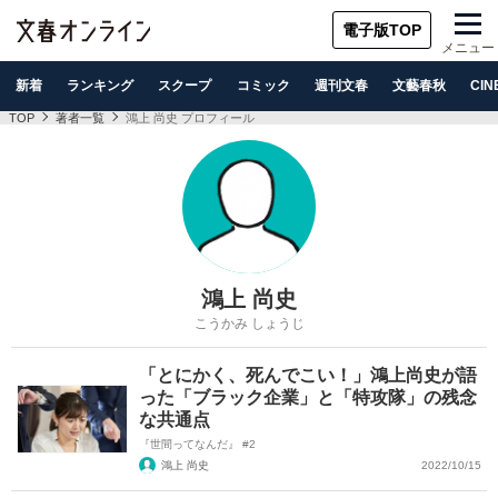
電子版TOP
メニュー
新着
ランキング
スクープ
コミック
週刊文春
文藝春秋
CIN
TOP
著者一覧
鴻上 尚史 プロフィール
鴻上 尚史
こうかみ しょうじ
「とにかく、死んでこい！」鴻上尚史が語
った「ブラック企業」と「特攻隊」の残念
な共通点
『世間ってなんだ』 #2
鴻上 尚史
2022/10/15