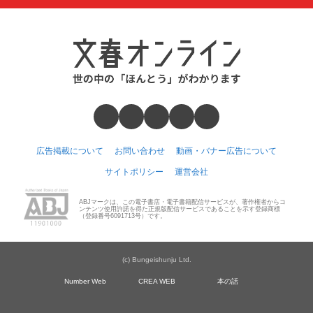
広告掲載について
お問い合わせ
動画・バナー広告について
サイトポリシー
運営会社
ABJマークは、この電子書店・電子書籍配信サービスが、著作権者からコ
ンテンツ使用許諾を得た正規版配信サービスであることを示す登録商標
（登録番号6091713号）です。
(c) Bungeishunju Ltd.
Number Web
CREA WEB
本の話