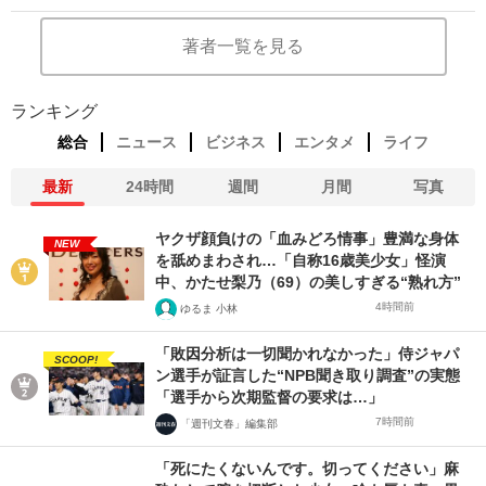
著者一覧を見る
ランキング
総合
ニュース
ビジネス
エンタメ
ライフ
最新
24時間
週間
月間
写真
ヤクザ顔負けの「血みどろ情事」豊満な身体
NEW
を舐めまわされ…「自称16歳美少女」怪演
中、かたせ梨乃（69）の美しすぎる“熟れ方”
4時間前
ゆるま 小林
「敗因分析は一切聞かれなかった」侍ジャパ
SCOOP!
ン選手が証言した“NPB聞き取り調査”の実態
「選手から次期監督の要求は…」
7時間前
「週刊文春」編集部
「死にたくないんです。切ってください」麻