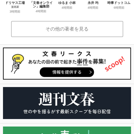
ドリヤス工場
「文春オンライ
ゆるま 小林
永井 均
時事ドットコム
ン」編集部
漫画家
4時間前
4時間前
6時間前
4時間前
3時間前
その他の著者を見る