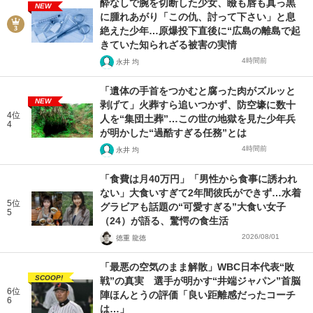
酔なしで腕を切断した少女、瞼も唇も真っ黒
NEW
に腫れあがり「この仇、討って下さい」と息
絶えた少年…原爆投下直後に“広島の離島で起
きていた知られざる被害の実情
4時間前
永井 均
「遺体の手首をつかむと腐った肉がズルッと
NEW
剥げて」火葬すら追いつかず、防空壕に数十
4位
人を“集団土葬”…この世の地獄を見た少年兵
4
が明かした“過酷すぎる任務”とは
4時間前
永井 均
「食費は月40万円」「男性から食事に誘われ
ない」大食いすぎて2年間彼氏ができず…水着
5位
グラビアも話題の“可愛すぎる”大食い女子
5
（24）が語る、驚愕の食生活
2026/08/01
徳重 龍徳
「最悪の空気のまま解散」WBC日本代表“敗
SCOOP!
戦”の真実 選手が明かす“井端ジャパン”首脳
6位
陣ほんとうの評価「良い距離感だったコーチ
6
は…」