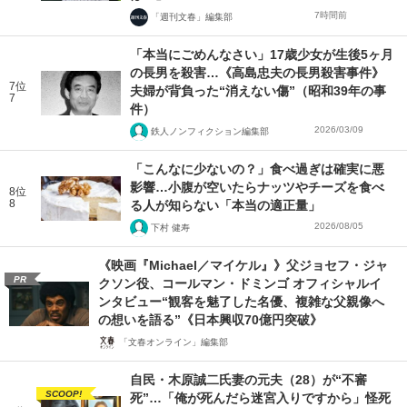
7時間前
「週刊文春」編集部
「本当にごめんなさい」17歳少女が生後5ヶ月
の長男を殺害…《高島忠夫の長男殺害事件》
7位
夫婦が背負った“消えない傷”（昭和39年の事
7
件）
2026/03/09
鉄人ノンフィクション編集部
「こんなに少ないの？」食べ過ぎは確実に悪
影響…小腹が空いたらナッツやチーズを食べ
8位
8
る人が知らない「本当の適正量」
2026/08/05
下村 健寿
《映画『Michael／マイケル』》父ジョセフ・ジャ
PR
クソン役、コールマン・ドミンゴ オフィシャルイ
ンタビュー“観客を魅了した名優、複雑な父親像へ
の想いを語る”《日本興収70億円突破》
「文春オンライン」編集部
自民・木原誠二氏妻の元夫（28）が“不審
SCOOP!
死”…「俺が死んだら迷宮入りですから」怪死