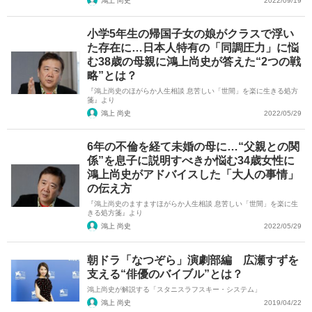
鴻上 尚史
2022/09/19
小学5年生の帰国子女の娘がクラスで浮い
た存在に…日本人特有の「同調圧力」に悩
む38歳の母親に鴻上尚史が答えた“2つの戦
略”とは？
『鴻上尚史のほがらか人生相談 息苦しい「世間」を楽に生きる処方
箋』より
鴻上 尚史
2022/05/29
6年の不倫を経て未婚の母に…“父親との関
係”を息子に説明すべきか悩む34歳女性に
鴻上尚史がアドバイスした「大人の事情」
の伝え方
『鴻上尚史のますますほがらか人生相談 息苦しい「世間」を楽に生
きる処方箋』より
鴻上 尚史
2022/05/29
朝ドラ「なつぞら」演劇部編 広瀬すずを
支える“俳優のバイブル”とは？
鴻上尚史が解説する「スタニスラフスキー・システム」
鴻上 尚史
2019/04/22