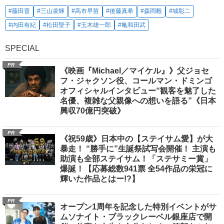
#藤田晋
#三山凌輝
#高市早苗
#後藤真希
#森岡毅
#城彰二
#内田有紀
#松田聖子
#玉木雄一郎
#亀和田武
SPECIAL
PR
《映画『Michael／マイケル』》父ジョセ
フ・ジャクソン役、コールマン・ドミンゴ
オフィシャルインタビュー“観客を魅了した
名優、複雑な父親像への想いを語る”《日本
興収70億円突破》
PR
《祝59歳》日本中の【ステイサム愛】が大
暴走！ “勝手に”生誕祭試写会開催！ 主演も
助演も全部ステイサム！「ステサミー賞」
爆誕！【応募総数941票 全54作品の栄冠に
輝いた作品とはー!?】
PR
オープン1周年を記念した特別イベントがサ
ムソナイト・ブラックレーベル銀座店で開