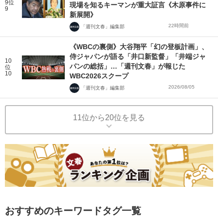
9位
現場を知るキーマンが重大証言《木原事件に
9
新展開》
22時間前
「週刊文春」編集部
《WBCの裏側》大谷翔平「幻の登板計画」、
侍ジャパンが語る「井口新監督」「井端ジャ
10
パンの総括」…「週刊文春」が報じた
位
10
WBC2026スクープ
2026/08/05
「週刊文春」編集部
11位から20位を見る
おすすめのキーワードタグ一覧