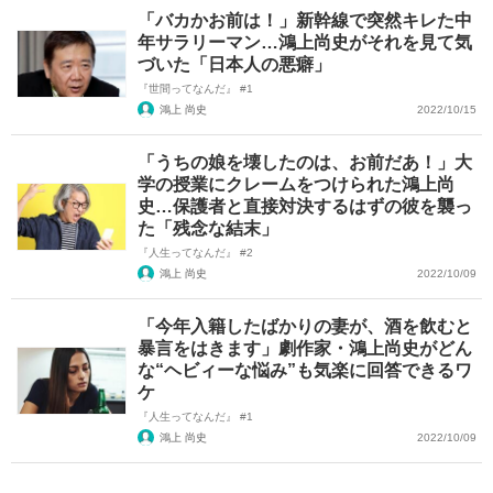
「バカかお前は！」新幹線で突然キレた中
年サラリーマン…鴻上尚史がそれを見て気
づいた「日本人の悪癖」
『世間ってなんだ』 #1
鴻上 尚史
2022/10/15
「うちの娘を壊したのは、お前だあ！」大
学の授業にクレームをつけられた鴻上尚
史…保護者と直接対決するはずの彼を襲っ
た「残念な結末」
『人生ってなんだ』 #2
鴻上 尚史
2022/10/09
「今年入籍したばかりの妻が、酒を飲むと
暴言をはきます」劇作家・鴻上尚史がどん
な“ヘビィーな悩み”も気楽に回答できるワ
ケ
『人生ってなんだ』 #1
鴻上 尚史
2022/10/09