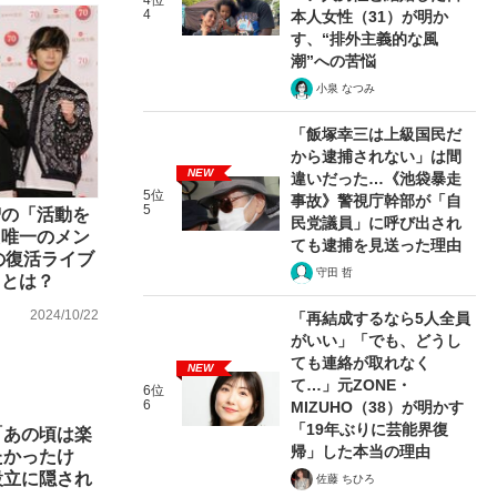
4位
4
本人女性（31）が明か
す、“排外主義的な風
潮”への苦悩
小泉 なつみ
「飯塚幸三は上級国民だ
から逮捕されない」は間
NEW
違いだった…《池袋暴走
5位
事故》警視庁幹部が「自
5
智の「活動を
民党議員」に呼び出され
た唯一のメン
ても逮捕を見送った理由
の復活ライブ
守田 哲
”とは？
2024/10/22
「再結成するなら5人全員
がいい」「でも、どうし
ても連絡が取れなく
NEW
て…」元ZONE・
6位
6
MIZUHO（38）が明かす
「19年ぶりに芸能界復
「あの頃は楽
帰」した本当の理由
たかったけ
設立に隠され
佐藤 ちひろ