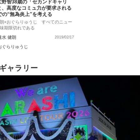
大野智38歳の「セカンドキャリ
と、高度なコミュ力が要求される
での“無為炎上”を考える
朗×おぐらりゅうじ すべてのニュー
味期限切れである
速水 健朗
2019/02/17
おぐらりゅうじ
ギャラリー