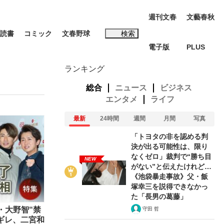
週刊文春
文藝春秋
読書
コミック
文春野球
検索
電子版
PLUS
インタビュー
読書
ランキング
総合
ニュース
ビジネス
エンタメ
ライフ
最新
24時間
週間
月間
写真
#松田聖子
「トヨタの非を認める判
決が出る可能性は、限り
なくゼロ」裁判で“勝ち目
NEW
がない”と伝えたけれど…
《池袋暴走事故》父・飯
塚幸三を説得できなかっ
本田圭佑が初めて明かした日本代表監督に...
K-POPアイドルたち
た「長男の葛藤」
・大野智“禁
守田 哲
ギレ、二宮和