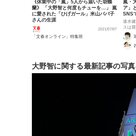
《休業中の「嵐」5人から届いた胡蝶
嵐・
蘭》 「大野智と何度もチューを…」 嵐
ア」
に愛された「ひげガール」米山ババ子
SNS
さんの生涯
速水健
スは賞
2021/07/07
「文春オンライン」特集班
大野智に関する最新記事の写真