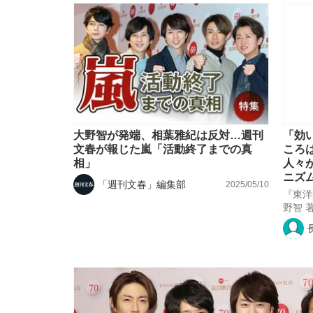
大野智が発端、相葉雅紀は反対…週刊
「効
文春が報じた嵐「活動終了までの真
ころ
相」
人々
ニズ
「週刊文春」編集部
2025/05/10
『東洋
野智 