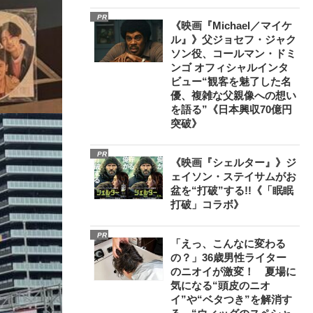
PR
《映画『Michael／マイケ
ル』》父ジョセフ・ジャク
ソン役、コールマン・ドミ
ンゴ オフィシャルインタ
ビュー“観客を魅了した名
優、複雑な父親像への想い
を語る”《日本興収70億円
突破》
PR
《映画『シェルター』》ジ
ェイソン・ステイサムがお
盆を“打破”する!!《「眠眠
打破」コラボ》
PR
「えっ、こんなに変わる
の？」36歳男性ライター
のニオイが激変！ 夏場に
気になる“頭皮のニオ
イ”や“ベタつき”を解消す