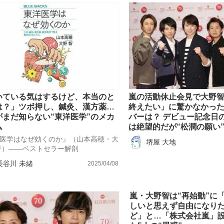
もっと見る
もっと見る
いている気はするけど、本当のと
嵐の活動休止会見で大野
は？」ツボ押し、鍼灸、漢方薬…
終えたい」に驚かなかっ
がまだ知らない“東洋医学”のメカ
バーは？ デビュー記念日
ム
は絶望的だが“松潤の願い
医学はなぜ効くのか』（山本高穂・大
堺屋 大地
著）――ベストセラー解剖
長谷川 未緒
2025/04/08
嵐・大野智は“再始動”に
しいと思えず自由になり
ど」と…「株式会社嵐」