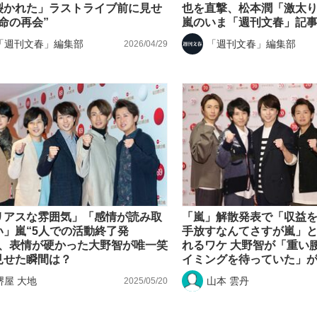
裂かれた」ラストライブ前に見せ
也を直撃、松本潤「激太
命の再会”
嵐のいま「週刊文春」記
「週刊文春」編集部
「週刊文春」編集部
2026/04/29
観る将棋、読
”の真実 選手が明かす...
「敗因分析は一切聞かれなか
リアスな雰囲気」「感情が読み取
「嵐」解散発表で「収益
い」嵐“5人での活動終了発
手放すなんてさすが嵐」
で、表情が硬かった大野智が唯一笑
れるワケ 大野智が「重い
見せた瞬間は？
イミングを待っていた」
堺屋 大地
山本 雲丹
2025/05/20
の国から』倉本聰氏（91...