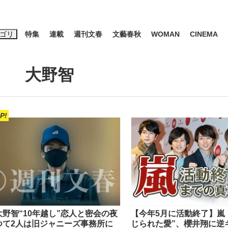
ゴリ
特集
連載
週刊文春
文藝春秋
WOMAN
CINEMA
キーワード入力
ス
エンタメ
ライフ
ビジネス
大野智
ーワードタグ一覧
P!
山凌輝
#高市早苗
#後藤真希
#森岡毅
#城彰二
#内田有紀
#亀和田武
み会、JIN→伊豆の...
「90%は失敗する。でも…」
日本生まれの
大野智“10年越し”恋人と密会の夜
【今年5月に活動終了】嵐
つて2人は旧ジャニーズ事務所に
じられた愛”、櫻井翔に逆