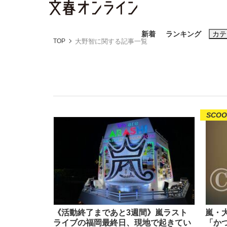
新着
ランキング
カテ
TOP
大野智に関する記事一覧
スクープ
ニュー
おすすめのキ
SCOO
#藤田晋
#三
#玉木雄一郎
《BTS厳戒トーキョー滞在記》RM→渋谷で飲
終戦から81年
《活動終了まであと3週間》嵐ラスト
嵐・
ライブの福岡最終日、現地で起きてい
「か