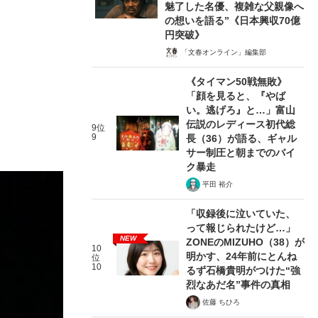
魅了した名優、複雑な父親像へ
の想いを語る”《日本興収70億
円突破》
「文春オンライン」編集部
《タイマン50戦無敗》
「顔を見ると、『やば
い。逃げろ』と…」富山
伝説のレディース初代総
9位
9
長（36）が語る、ギャル
サー制圧と朝までのバイ
ク暴走
平田 裕介
「収録後に泣いていた、
って報じられたけど…」
NEW
ZONEのMIZUHO（38）が
10
明かす、24年前にとんね
位
10
るず石橋貴明がつけた“強
烈なあだ名”事件の真相
佐藤 ちひろ