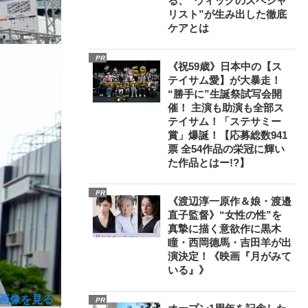
る、“ウィッグのスペシャ
リスト”が生み出した徹底
ケアとは
PR
《祝59歳》日本中の【ス
テイサム愛】が大暴走！
“勝手に”生誕祭試写会開
催！ 主演も助演も全部ス
テイサム！「ステサミー
賞」爆誕！【応募総数941
票 全54作品の栄冠に輝い
た作品とはー!?】
PR
《渡辺淳一原作＆娘・渡邉
直子監督》“女性の性”を
真摯に描く意欲作に黒木
瞳・西岡德馬・吉田羊が出
演決定！《映画『月がみて
いる』》
画像を見る
PR