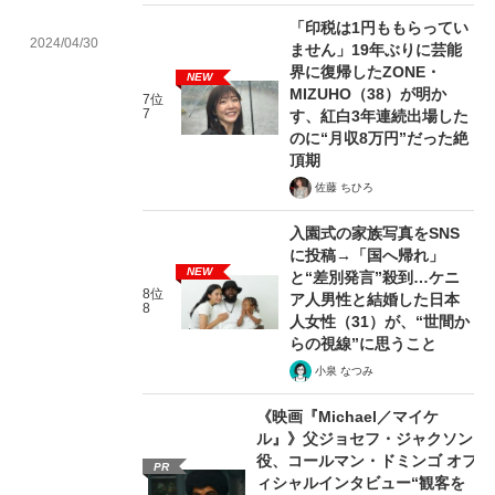
「印税は1円ももらってい
2024/04/30
ません」19年ぶりに芸能
界に復帰したZONE・
NEW
MIZUHO（38）が明か
7位
7
す、紅白3年連続出場した
のに“月収8万円”だった絶
頂期
佐藤 ちひろ
入園式の家族写真をSNS
に投稿→「国へ帰れ」
NEW
と“差別発言”殺到…ケニ
8位
ア人男性と結婚した日本
8
人女性（31）が、“世間か
らの視線”に思うこと
小泉 なつみ
《映画『Michael／マイケ
ル』》父ジョセフ・ジャクソン
役、コールマン・ドミンゴ オフ
PR
ィシャルインタビュー“観客を