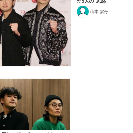
た5人の“思惑”
山本 雲丹