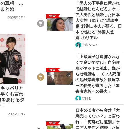
「黒人の下半身に惹かれ
りの真相」…
て結婚したんだろ」ケニ
事まとめ
ア人男性と結婚した日本
NEW
2025/12/24
人女性（31）に“誹謗中
む将棋
傷”殺到…本人が語る、日
本で感じる“外国人差
別”のリアル
小泉 なつみ
った」侍ジャパン選手が証言した“NPB聞...
「上級国民は逮捕されな
くて良いですね」自宅住
所がネットに流出、嫌が
NEW
らせ電話も…《12人死傷
の池袋暴走事故》飯塚幸
三の長男が直面した「加
をキッパリと
害者家族への暴力」
と早くも言わ
守田 哲
腰をあげるタ
が…
日本の若者から突然「大
2025/05/12
麻売ってない？」と言わ
れ…「侮辱だし差別」ケ
NEW
ニア人男性と結婚した日