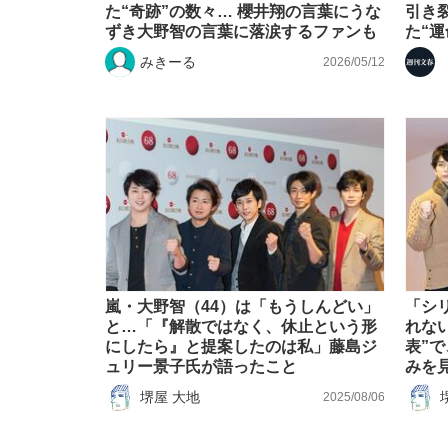
た“奇跡”の数々… 櫻井翔の言葉にうな
引き
ずき大野智の言葉に落涙するファンも
た“運
みきーる
2026/05/12
「最悪の空気のまま解散」WBC日本代表“敗戦
私のあのとき、私のいま
嵐・大野智（44）は「もうしんどい」
「シ
と…「『解散ではなく、休止という形
れな
にしたら』と提案したのは私」藤島ジ
表”
ュリー景子氏が語ったこと
みを
堺屋 大地
2025/08/06
「クマが悪者扱いされているのが悲しい」『北
キングの誕生を、目撃せよ。