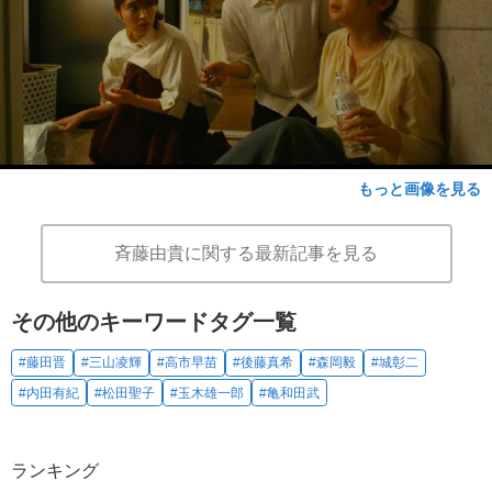
もっと画像を見る
斉藤由貴に関する最新記事を見る
その他のキーワードタグ一覧
#藤田晋
#三山凌輝
#高市早苗
#後藤真希
#森岡毅
#城彰二
#内田有紀
#松田聖子
#玉木雄一郎
#亀和田武
ランキング