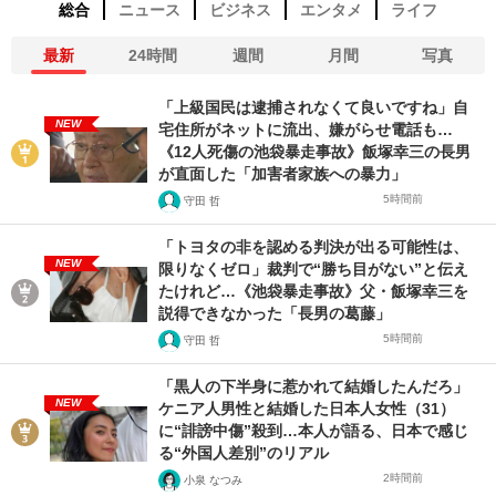
総合
ニュース
ビジネス
エンタメ
ライフ
最新
24時間
週間
月間
写真
「上級国民は逮捕されなくて良いですね」自
NEW
宅住所がネットに流出、嫌がらせ電話も…
《12人死傷の池袋暴走事故》飯塚幸三の長男
が直面した「加害者家族への暴力」
5時間前
守田 哲
「トヨタの非を認める判決が出る可能性は、
NEW
限りなくゼロ」裁判で“勝ち目がない”と伝え
たけれど…《池袋暴走事故》父・飯塚幸三を
説得できなかった「長男の葛藤」
5時間前
守田 哲
「黒人の下半身に惹かれて結婚したんだろ」
NEW
ケニア人男性と結婚した日本人女性（31）
に“誹謗中傷”殺到…本人が語る、日本で感じ
る“外国人差別”のリアル
2時間前
小泉 なつみ