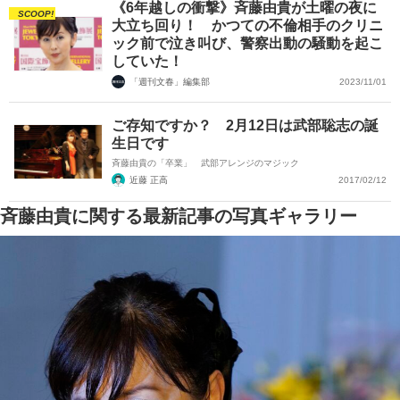
《6年越しの衝撃》斉藤由貴が土曜の夜に
SCOOP!
大立ち回り！ かつての不倫相手のクリニ
ック前で泣き叫び、警察出動の騒動を起こ
していた！
「週刊文春」編集部
2023/11/01
ご存知ですか？ 2月12日は武部聡志の誕
生日です
斉藤由貴の「卒業」 武部アレンジのマジック
近藤 正高
2017/02/12
斉藤由貴に関する最新記事の写真ギャラリー