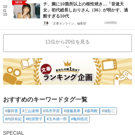
NEW
チ、腕に10箇所以上の根性焼き…「音速天
10
女」初代総長しおりさん（36）が明かす、過
位
10
酷すぎる10代
19時間前
「文春オンライン」編集部
11位から20位を見る
おすすめのキーワードタグ一覧
#藤田晋
#三山凌輝
#高市早苗
#後藤真希
#森岡毅
#城彰二
#内田有紀
#松田聖子
#玉木雄一郎
#亀和田武
SPECIAL