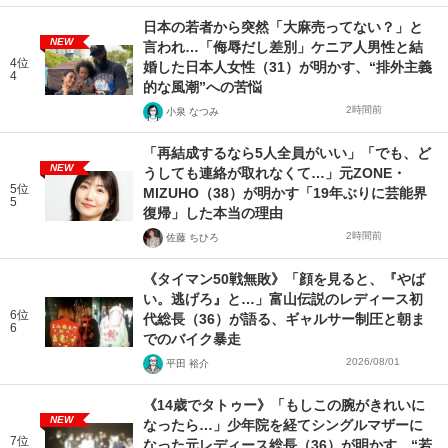
日本の若者から突然「大麻売ってない？」と
NEW
言われ…「侮辱だし差別」ケニア人男性と結
4位
婚した日本人女性（31）が明かす、“排外主義
4
的な風潮”への苦悩
2時間前
小泉 なつみ
「再結成するなら5人全員がいい」「でも、ど
NEW
うしても連絡が取れなくて…」元ZONE・
5位
MIZUHO（38）が明かす「19年ぶりに芸能界
5
復帰」した本当の理由
2時間前
佐藤 ちひろ
《タイマン50戦無敗》「顔を見ると、『やば
い。逃げろ』と…」富山伝説のレディース初
6位
代総長（36）が語る、ギャルサー制圧と朝ま
6
でのバイク暴走
2026/08/01
平田 裕介
《14歳でタトゥー》「もしこの腕がきれいに
NEW
なったら…」少年院を経てシングルマザーに
7位
なった元レディース総長（36）が明かす、“若