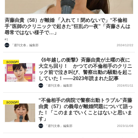
斉藤由貴（58）が離婚 「入れて！閉めないで」“不倫相
手”医師のクリニックで起きた“狂乱の一夜”「斉藤さんは
尋常ではない様子で…」
#1
「週刊文春」編集部
2024/12/22
《6年越しの衝撃》斉藤由貴が土曜の夜に
SCOOP!
大立ち回り！ かつての不倫相手のクリニ
ック前で泣き叫び、警察出動の騒動を起こ
していた！――2023年読まれた記事
「週刊文春」編集部
2024/01/11
“不倫相手の病院で警察出動トラブル”斉藤
SCOOP!
由貴（57）の義母が離婚問題について語っ
た！「このままでいくことはないと思いま
す」
「週刊文春」編集部
2023/11/08