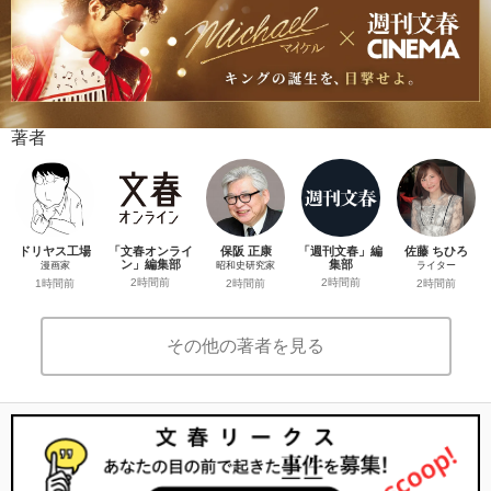
著者
ドリヤス工場
「文春オンライ
保阪 正康
「週刊文春」編
佐藤 ちひろ
ン」編集部
集部
漫画家
昭和史研究家
ライター
2時間前
2時間前
1時間前
2時間前
2時間前
その他の著者を見る