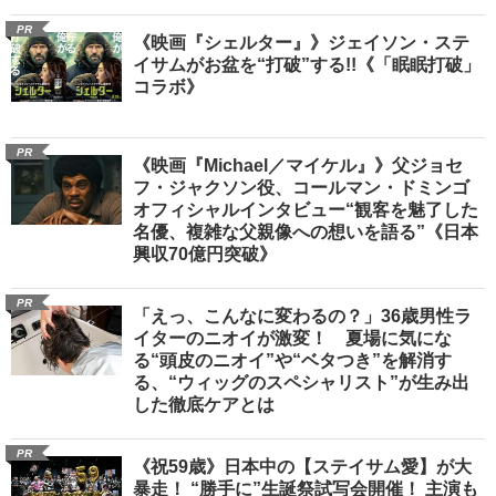
PR
《映画『シェルター』》ジェイソン・ステ
イサムがお盆を“打破”する!!《「眠眠打破」
コラボ》
PR
《映画『Michael／マイケル』》父ジョセ
フ・ジャクソン役、コールマン・ドミンゴ
オフィシャルインタビュー“観客を魅了した
名優、複雑な父親像への想いを語る”《日本
興収70億円突破》
PR
「えっ、こんなに変わるの？」36歳男性ラ
イターのニオイが激変！ 夏場に気にな
る“頭皮のニオイ”や“ベタつき”を解消す
る、“ウィッグのスペシャリスト”が生み出
した徹底ケアとは
PR
《祝59歳》日本中の【ステイサム愛】が大
暴走！ “勝手に”生誕祭試写会開催！ 主演も