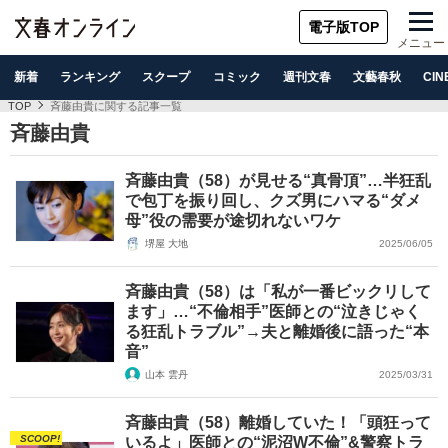
電子版TOP
メニュー
新着
ランキング
スクープ
コミック
週刊文春
文藝春秋
CIN
TOP
斉藤由貴に関する記事一覧
斉藤由貴
斉藤由貴（58）が見せる“真骨頂”…半狂乱
で包丁を振り回し、クズ男にハマる“ダメ
母”役の需要が途切れないワケ
堺屋 大地
2025/06/05
斉藤由貴（58）は「私が一番ビックリして
ます」…“不倫相手”医師との“泣きじゃく
る狂乱トラブル”→夫と離婚後に語った“本
音”
山本 雲丹
2025/03/31
斉藤由貴（58）離婚していた！「頭狂って
SCOOP!
いるよ」医師との“泥沼W不倫”&警察トラ