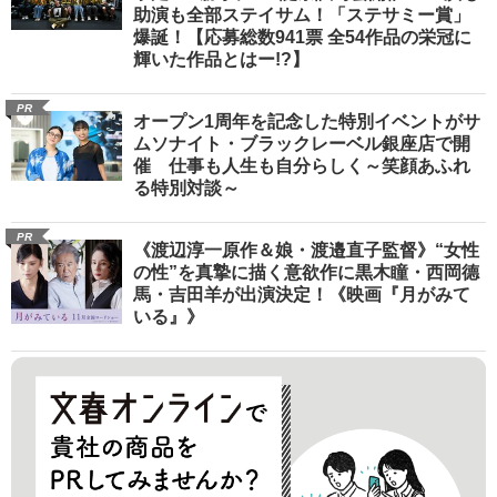
助演も全部ステイサム！「ステサミー賞」
爆誕！【応募総数941票 全54作品の栄冠に
輝いた作品とはー!?】
PR
オープン1周年を記念した特別イベントがサ
ムソナイト・ブラックレーベル銀座店で開
催 仕事も人生も自分らしく～笑顔あふれ
る特別対談～
PR
《渡辺淳一原作＆娘・渡邉直子監督》“女性
の性”を真摯に描く意欲作に黒木瞳・西岡德
馬・吉田羊が出演決定！《映画『月がみて
いる』》