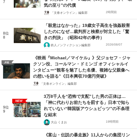
7
気の至り”の代償
2時間前
「文春オンライン」編集部
「殺意はなかった」19歳女子高生を強姦殺害
したのになぜ…裁判所と検察が対立した「驚
8位
8
きの判決」（昭和42年の事件）
2026/08/07
鉄人ノンフィクション編集部
《映画『Michael／マイケル』》父ジョセフ・ジャ
PR
クソン役、コールマン・ドミンゴ オフィシャルイ
ンタビュー“観客を魅了した名優、複雑な父親像へ
の想いを語る”《日本興収70億円突破》
「文春オンライン」編集部
3万8千人を“恐怖で支配”した男の正体は…
NEW
「神に代わりお前たちを罰する」日本で知ら
9位
れていない“韓国版アウシュビッツ”の不条理
9
な結末
19時間前
大山 くまお
《富山・伝説の暴走族》11人からの集団リン