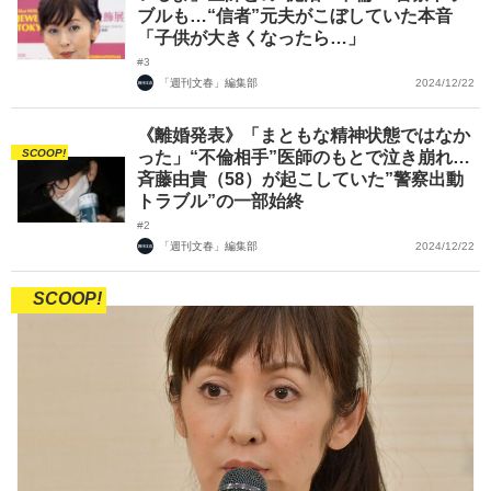
ブルも…“信者”元夫がこぼしていた本音
「子供が大きくなったら…」
#3
「週刊文春」編集部
2024/12/22
《離婚発表》「まともな精神状態ではなか
SCOOP!
った」“不倫相手”医師のもとで泣き崩れ…
斉藤由貴（58）が起こしていた”警察出動
トラブル”の一部始終
#2
「週刊文春」編集部
2024/12/22
SCOOP!