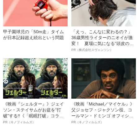
甲子園球児の「50m走」タイム
「えっ、こんなに変わるの？」
が日本記録超え続出という問題
36歳男性ライターのニオイが激
変！ 夏場に気になる“頭皮のニ
オイ”や“ベタつき”を解消す
PR（株式会社スヴェンソン）
る、“ウィッグのスペシャリス
ト”が生み出した徹底ケアとは
《映画『シェルター』》ジェイ
《映画『Michael／マイケル』》
ソン・ステイサムがお盆を“打
父ジョセフ・ジャクソン役、コ
破”する!!《「眠眠打破」コラ
ールマン・ドミンゴ オフィシャ
ボ》
ルインタビュー“観客を魅了した
PR（キノフィルムズ）
PR（キノフィルムズ）
名優、複雑な父親像への想いを
語る”《日本興収70億円突破》