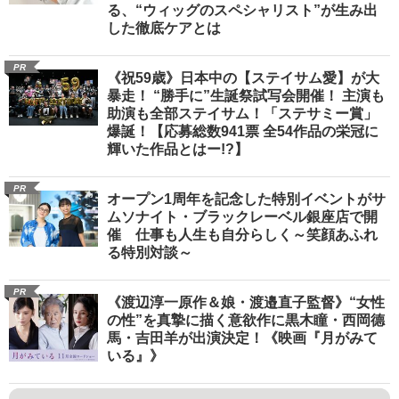
る、“ウィッグのスペシャリスト”が生み出
した徹底ケアとは
PR
《祝59歳》日本中の【ステイサム愛】が大
暴走！ “勝手に”生誕祭試写会開催！ 主演も
助演も全部ステイサム！「ステサミー賞」
爆誕！【応募総数941票 全54作品の栄冠に
輝いた作品とはー!?】
PR
オープン1周年を記念した特別イベントがサ
ムソナイト・ブラックレーベル銀座店で開
催 仕事も人生も自分らしく～笑顔あふれ
る特別対談～
PR
《渡辺淳一原作＆娘・渡邉直子監督》“女性
の性”を真摯に描く意欲作に黒木瞳・西岡德
馬・吉田羊が出演決定！《映画『月がみて
いる』》