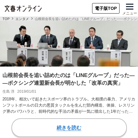
電子版TOP
メニュー
TOP
エンタメ
山根前会長を追い詰めたのは「LINEグループ」だった――ボクシ
山根前会長を追い詰めたのは「LINEグループ」だった―
―ボクシング連盟新会長が明かした「改革の真実」
生島 淳
2019/01/01
2018年、相次いで起きたスポーツ界のトラブル。大相撲の暴力、アメリカ
ンフットボールの日大の悪質タックルを生んだ部内構造、体操、レスリン
グ界のパワハラと、前時代的な手法の矛盾が一気に噴出した1年だったと
いえる。 退…
続きを読む