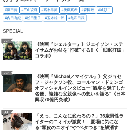
#藤田晋
#三山凌輝
#高市早苗
#後藤真希
#森岡毅
#城彰二
#内田有紀
#松田聖子
#玉木雄一郎
#亀和田武
SPECIAL
PR
《映画『シェルター』》ジェイソン・ステ
イサムがお盆を“打破”する!!《「眠眠打破」
コラボ》
PR
《映画『Michael／マイケル』》父ジョセ
フ・ジャクソン役、コールマン・ドミンゴ
オフィシャルインタビュー“観客を魅了した
名優、複雑な父親像への想いを語る”《日本
興収70億円突破》
PR
「えっ、こんなに変わるの？」36歳男性ラ
イターのニオイが激変！ 夏場に気にな
る“頭皮のニオイ”や“ベタつき”を解消す