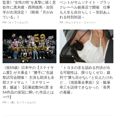
監督》“女性の性”を真摯に描く意
ベントがサムソナイト・ブラッ
欲作に黒木瞳・西岡德馬・吉田
クレーベル銀座店で開催 仕事
羊が出演決定！《映画『月がみ
も人生も自分らしく～笑顔あふ
ている』》
れる特別対談～
PR（キノフィルムズ）
PR（サムソナイト・ジャパン）
《祝59歳》日本中の【ステイサ
「トヨタの非を認める判決が出
ム愛】が大暴走！ “勝手に”生誕
る可能性は、限りなくゼロ」裁
祭試写会開催！ 主演も助演も全
判で“勝ち目がない”と伝えたけれ
部ステイサム！「ステサミー
ど…《池袋暴走事故》父・飯塚
賞」爆誕！【応募総数941票 全
幸三を説得できなかった「長男
54作品の栄冠に輝いた作品とは
の葛藤」
ー!?】
PR（（株）キノフィルムズ）