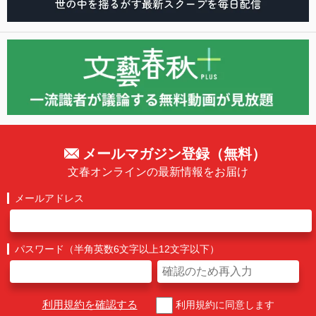
メールマガジン登録（無料）
文春オンラインの最新情報をお届け
メールアドレス
パスワード（半角英数6文字以上12文字以下）
利用規約を確認する
利用規約に同意します