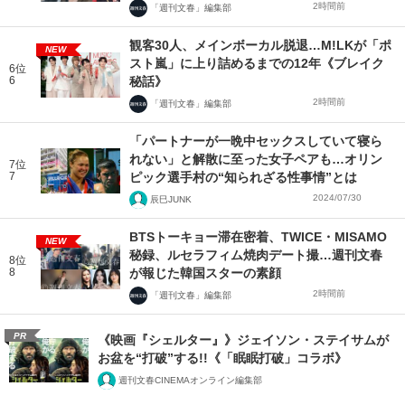
2時間前
「週刊文春」編集部
観客30人、メインボーカル脱退…M!LKが「ポ
NEW
スト嵐」に上り詰めるまでの12年《ブレイク
6位
6
秘話》
2時間前
「週刊文春」編集部
「パートナーが一晩中セックスしていて寝ら
れない」と解散に至った女子ペアも…オリン
7位
7
ピック選手村の“知られざる性事情”とは
2024/07/30
辰巳JUNK
BTSトーキョー滞在密着、TWICE・MISAMO
NEW
秘録、ルセラフィム焼肉デート撮…週刊文春
8位
8
が報じた韓国スターの素顔
2時間前
「週刊文春」編集部
PR
《映画『シェルター』》ジェイソン・ステイサムが
お盆を“打破”する!!《「眠眠打破」コラボ》
週刊文春CINEMAオンライン編集部