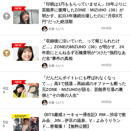
「印税は1円ももらっていません」19年ぶりに
NEW
芸能界に復帰したZONE・MIZUHO（38）が
明かす、紅白3年連続出場したのに“月収8万
円”だった絶頂期
9時間前
佐藤 ちひろ
「収録後に泣いていた、って報じられたけ
NEW
ど…」ZONEのMIZUHO（38）が明かす、24
年前にとんねるず石橋貴明がつけた“強烈なあ
だ名”事件の真相
9時間前
佐藤 ちひろ
「だんだんボイトレにも呼ばれなくなっ
NEW
て…」高3で脱退→再結成のオファーも断った
4位
元ZONE・MIZUHOが語る、芸能界引退の裏
4
側と“その後の人生”
9時間前
佐藤 ちひろ
《BTS厳戒トーキョー滞在記》RM→渋谷で飲
SCOOP!
み会、JIN→伊豆の温泉、V→よみうりラン
5位
5
ド…密着撮！【無料公開】