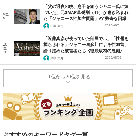
「父の通夜の晩、息子を狙うジャニー氏に気
づいた」元SMAP草彅剛（49）が巻き込まれ
9位
9
た「ジャニーズ性加害問題」の“数奇な因縁”
2023/08/04
山本 雲丹
「近藤真彦が使っていた部屋で…」「性器を
10
握らされる」ジャニー喜多川による性加害、
位
語り始めた被害者たち《徹底取材の裏側》
10
2026/08/07
髙橋 大介
11位から20位を見る
おすすめのキーワードタグ一覧